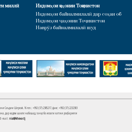
ти миллӣ
Иқдомҳои ҷаҳонии Тоҷикистон
Иқдомҳои байналмилалӣ дар соҳаи об
Иқдомҳои ҷаҳонии Тоҷикистон
Наврӯз байналмилалӣ шуд
Саъдии Шерозӣ, 16 тел.: +992 (37) 2385217, факс: +992 (37) 2232383
на, дар кадом шакле набошад, танҳо бо иҷозати хаттии роҳбарияти
 E-mail:
niat@khovar.tj