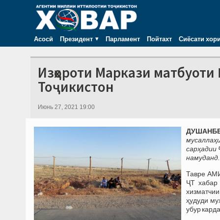
Асосӣ
Президент
Парламент
Пойтахт
Сиёсати хор
Изҳороти Маркази матбуоти 
Тоҷикистон
Июнь 27, 2021 19:00
ДУШАНБЕ,
мусаллаҳи
сарҳадии 
намуданд.
Тавре АМИ
ҶТ хабар 
хизматчии
ҳудуди му
убур кард