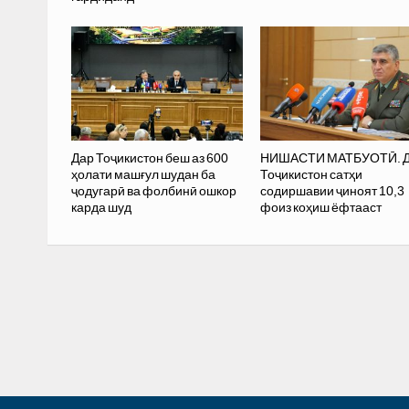
Дар Тоҷикистон беш аз 600
НИШАСТИ МАТБУОТӢ. 
ҳолати машғул шудан ба
Тоҷикистон сатҳи
ҷодугарӣ ва фолбинӣ ошкор
содиршавии ҷиноят 10,3
карда шуд
фоиз коҳиш ёфтааст