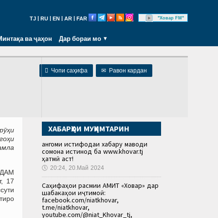
|
|
|
|
"Ховар FM"
TJ
RU
EN
AR
FAR
Минтақа ва ҷаҳон
Дар бораи мо

Чопи саҳифа
✉
Равон кардан
ХАБАРҲОИ МУҲИМТАРИН
рӯҳи
гоҳи
Ҳангоми истифодаи хабару маводи
амла
сомона истинод ба www.khovar.tj
ҳатмӣ аст!
🕔
20:24, 20.Май 2024
КДАМ
, 17
Саҳифаҳои расмии АМИТ «Ховар» дар
ссути
шабакаҳои иҷтимоӣ:
тиро
facebook.com/niatkhovar,
t.me/niatkhovar,
youtube.com/@niat_Khovar_tj,