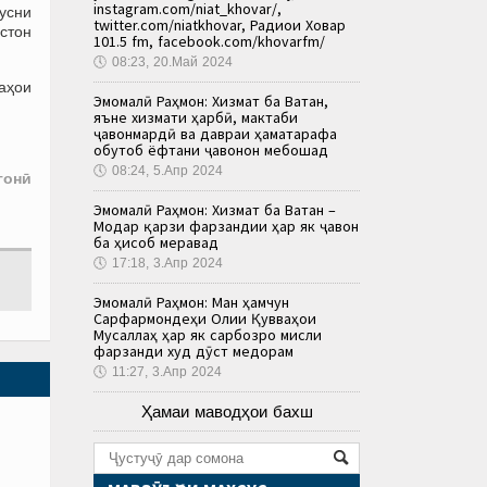
instagram.com/niat_khovar/,
усни
twitter.com/niatkhovar, Радиои Ховар
стон
101.5 fm, facebook.com/khovarfm/
🕔
08:23, 20.Май 2024
ваҳои
Эмомалӣ Раҳмон: Хизмат ба Ватан,
яъне хизмати ҳарбӣ, мактаби
ҷавонмардӣ ва давраи ҳаматарафа
обутоб ёфтани ҷавонон мебошад
🕔
08:24, 5.Апр 2024
гонӣ
Эмомалӣ Раҳмон: Хизмат ба Ватан –
Модар қарзи фарзандии ҳар як ҷавон
ба ҳисоб меравад
🕔
17:18, 3.Апр 2024
Эмомалӣ Раҳмон: Ман ҳамчун
Сарфармондеҳи Олии Қувваҳои
Мусаллаҳ ҳар як сарбозро мисли
фарзанди худ дӯст медорам
🕔
11:27, 3.Апр 2024
Ҳамаи маводҳои бахш