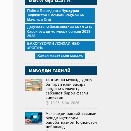
МАВЗӮЪҲОИ МАХСУС
Паёми Президенти Ҷумҳурии
Тоҷикистон Эмомалӣ Раҳмон ба
Маҷлиси Олӣ
Даҳсолаи байналмилалии амал «Об
барои рушди устувор» солҳои 2018-
2028
БАҲОГУЗОРИИ ЛОИҲАИ НБО
«РОҒУН»
Ҳамаи мавзӯъҳои махсус
МАВОДҲОИ ТАҲЛИЛӢ
ТАВСИЯҲОИ МУФИД. Доир
ба тарзи нави захира
кардани меваҷоту
сабзавот барои фасли
зимистон
🕔
10:36, 6.Авг 2026
Малакаҳои рақамӣ заминаи
рушди иқтисоди
рақобатпазири Тоҷикистон
мебошанд