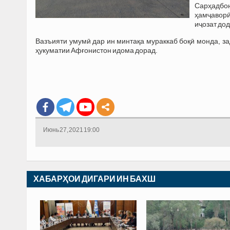
Сарҳадбон
ҳамҷаворӣ
иҷозат до
Вазъияти умумӣ дар ин минтақа мураккаб боқӣ монда, за
ҳукуматии Афғонистон идома дорад.
Июнь 27, 2021 19:00
ХАБАРҲОИ ДИГАРИ ИН БАХШ