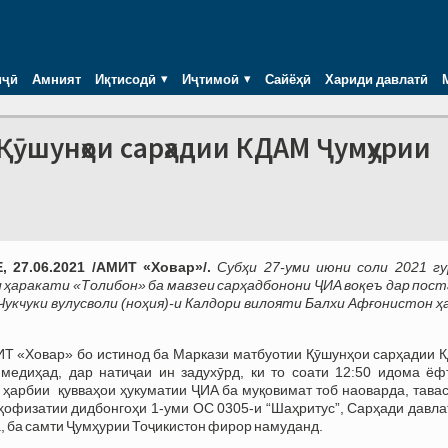
иҷӣ
Амният
Иқтисодӣ
Иҷтимоӣ
Сайёҳӣ
Хариди давлатӣ
Қӯшунҳои сарҳадии КДАМ Ҷумҳурии
 27.06.2021 /АМИТ «Ховар»/.
Субҳи 27-уми июни соли 2021 гу
 ҳаракати «Толибон» ба мавзеи сарҳадбонони ҶИА воқеъ дар пост
Чукчуки вулусволи (ноҳия)-и Калдори вилояти Балхи Афғонистон ҳ
Т «Ховар» бо истинод ба Маркази матбуотии Қӯшунҳои сарҳадии 
медиҳад, дар натиҷаи ин задухӯрд, ки то соати 12:50 идома ёфт
 ҳарбии қувваҳои ҳукуматии ҶИА ба муқовимат тоб наоварда, тава
ҳофизатии дидбонгоҳи 1-уми ОС 0305-и “Шаҳритус”, Сарҳади давла
а, ба самти Ҷумҳурии Тоҷикистон фирор намуданд.