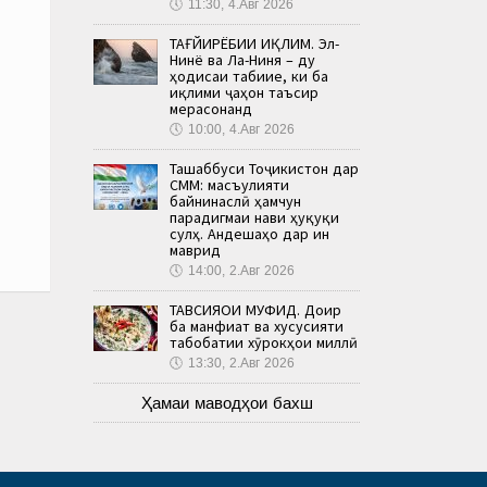
🕔
11:30, 4.Авг 2026
ТАҒЙИРЁБИИ ИҚЛИМ. Эл-
Нинё ва Ла-Ниня – ду
ҳодисаи табиие, ки ба
иқлими ҷаҳон таъсир
мерасонанд
🕔
10:00, 4.Авг 2026
Ташаббуси Тоҷикистон дар
СММ: масъулияти
байнинаслӣ ҳамчун
парадигмаи нави ҳуқуқи
сулҳ. Андешаҳо дар ин
маврид
🕔
14:00, 2.Авг 2026
ТАВСИЯҲОИ МУФИД. Доир
ба манфиат ва хусусияти
табобатии хӯрокҳои миллӣ
🕔
13:30, 2.Авг 2026
Ҳамаи маводҳои бахш