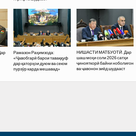
НИШАСТИ МАТБУОТӢ. Дар
Дар
Рамазон Раҳимзода:
шаш моҳи соли 2026 сатҳи
«Ҷавобгарӣ барои таваққуф
ҷинояткорӣ байни ноболиғон
дар қаторҳои дуюм ва сеюм
ва ҷавонон зиёд шудааст
пурзӯр карда мешавад»