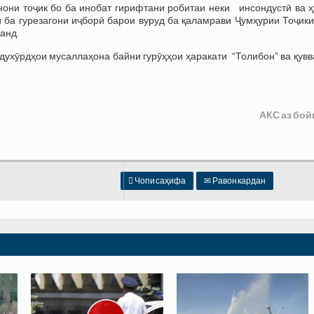
они тоҷик бо ба инобат гирифтани робитаи неки инсондустӣ ва ҳ
 ба гурезагони иҷборӣ барои вуруд ба қаламрави Ҷумҳурии Тоҷики
данд.
духӯрдҳои мусаллаҳона байни гурӯҳҳои ҳаракати “Толибон” ва қув
АКС аз бой

Чопи саҳифа
✉
Равон кардан