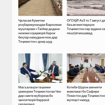
Ҷаласаи Кумитаи
ОГОҲӢ! Аз 5 то 7 август д
роҳбарикунандаи Барномаи
баъзе минтақаҳои
муштараки «Тағйир додани
Тоҷикистон сар задани с
низоми озуқаворӣ барои
пешгӯӣ мешавад
беҳтар намудани ғизо дар
Тоҷикистон» доир шуд
Масъалаҳои таҳкими
Котиби Шурои амнияти
ҳамкории Тоҷикистон ва Чин
мамлакат бо Сафири
дар самти мубориза бо
Покистон дар Тоҷикистон
ҷинояткорӣ баррасӣ
мулоқот намуд
гардиданд