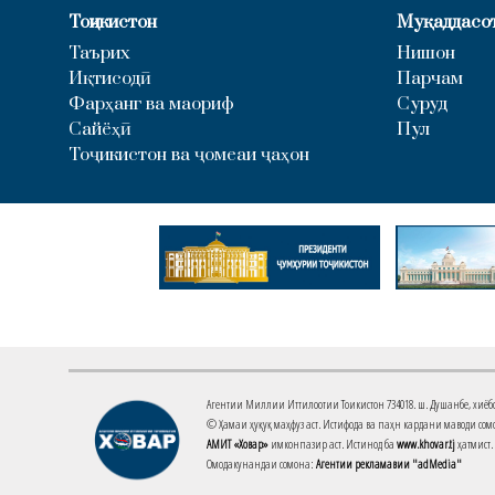
Тоҷикистон
Муқаддасо
Таърих
Нишон
Иқтисодӣ
Парчам
Фарҳанг ва маориф
Суруд
Сайёҳӣ
Пул
Тоҷикистон ва ҷомеаи ҷаҳон
Агентии Миллии Иттилоотии Тоҷикистон 734018. ш. Душанбе, хиёбони 
© Ҳамаи ҳуқуқ маҳфуз аст. Истифода ва паҳн кардани маводи сомо
АМИТ «Ховар»
имконпазир аст. Истинод ба
www.khovar.tj
ҳатмист.
Омодакунандаи сомона:
Агентии рекламавии "adMedia"