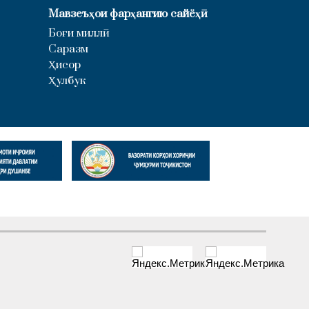
Мавзеъҳои фарҳангию сайёҳӣ
Боғи миллӣ
Саразм
Ҳисор
Ҳулбук