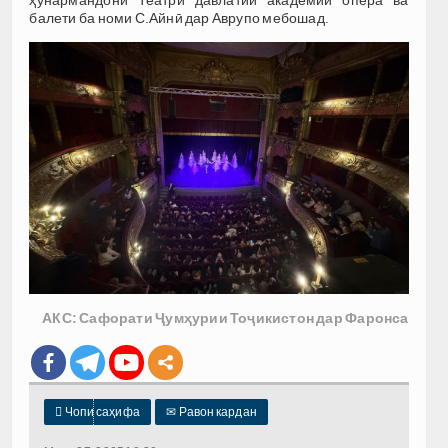
балети ба номи С.Айнӣ дар Аврупо мебошад.
АКС: Сафорати Ҷумҳурии Тоҷикистон дар Фаронса

Чопи саҳифа
✉
Равон кардан