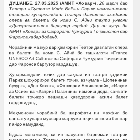
ДУШАНБЕ, 27.03.2025 /АМИТ «Ховар»/.
26 март дар
Театри «Gymnase Marie Bell»-и Париж намоишномаи
театрии ҳунармандони Театри давлатии академии
опера ва балети ба номи С. Айнӣ таҳти унвони
«Дивертисмент» баргузор гардид. Дар ин хусус ба
АМИТ «Ховар» аз Сафорати Ҷумҳурии Тоҷикистон дар
Фаронса хабар доданд.
Чорабинии мазкур дар ҳамкории Театри давлатии опера
ва балети ба номи С. Айнӣ бо ташкилоти «France
UNESCO Art Culture» ва Сафорати Ҷумҳурии Тоҷикистон
дар Фаронса баргузор карда шуд.
Ҳунармандони тоҷик дар саҳнаи ин театри қадимии
Париж шоҳкориҳои балети тоҷик, аз ҷумла «Шопенинаи
бузург», «Дон Кихот», «Фаввораи Боғчасарой», «Илҳом
аз Осиё» ва «Каприз Паганини» намоиш дода, санъати
балети тоҷикро пешкаши ҳаводорони асили балет
гардониданд.
Меҳмонони чорабинӣ ба шарофати ин маҳфил бо
санъату ҳунари муосири мардуми тоҷик ошноии бештар
пайдо намуданд.
Ёдрас менамоем, ки ин нахустин барномаи театрии
ҳунармандони Театри давлатии академии опера ва