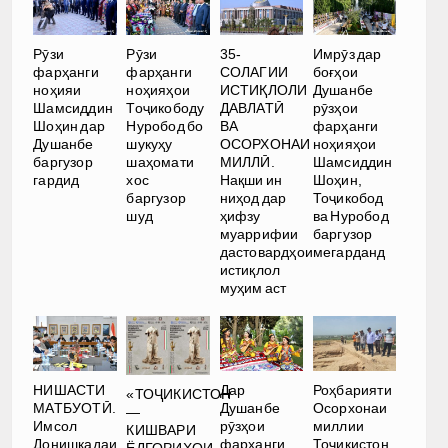
35-
Рӯзи
Рӯзи
Имрӯз дар
СОЛАГИИ
фарҳанги
фарҳанги
боғҳои
ИСТИҚЛОЛИ
ноҳияи
ноҳияҳои
Душанбе
ДАВЛАТӢ
Шамсиддин
Тоҷикободу
рӯзҳои
ВА
Шоҳин дар
Нуробод бо
фарҳанги
ОСОРХОНАИ
Душанбе
шукуҳу
ноҳияҳои
МИЛЛӢ.
баргузор
шаҳомати
Шамсиддин
Нақши ин
гардид
хос
Шоҳин,
ниҳод дар
баргузор
Тоҷикобод
ҳифзу
шуд
ва Нуробод
муаррифии
баргузор
дастовардҳои
мегарданд
истиқлол
муҳим аст
НИШАСТИ
Дар
Роҳбарияти
«ТОҶИКИСТОН
МАТБУОТӢ.
Душанбе
Осорхонаи
—
Имсол
рӯзҳои
миллии
КИШВАРИ
Донишкадаи
фарҳанги
Тоҷикистон
ЁДГОРИҲОИ