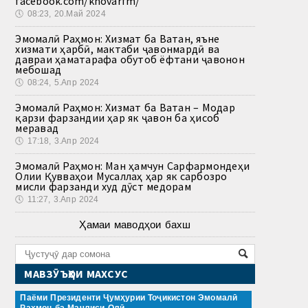
facebook.com/khovarfm/
🕔
08:23, 20.Май 2024
Эмомалӣ Раҳмон: Хизмат ба Ватан, яъне
хизмати ҳарбӣ, мактаби ҷавонмардӣ ва
давраи ҳаматарафа обутоб ёфтани ҷавонон
мебошад
🕔
08:24, 5.Апр 2024
Эмомалӣ Раҳмон: Хизмат ба Ватан – Модар
қарзи фарзандии ҳар як ҷавон ба ҳисоб
меравад
🕔
17:18, 3.Апр 2024
Эмомалӣ Раҳмон: Ман ҳамчун Сарфармондеҳи
Олии Қувваҳои Мусаллаҳ ҳар як сарбозро
мисли фарзанди худ дӯст медорам
🕔
11:27, 3.Апр 2024
Ҳамаи маводҳои бахш
МАВЗӮЪҲОИ МАХСУС
Паёми Президенти Ҷумҳурии Тоҷикистон Эмомалӣ
Раҳмон ба Маҷлиси Олӣ