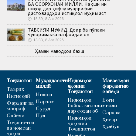
ВА ОСОРХОНАИ МИЛЛӢ. Нақши ин
ниҳод дар ҳифзу муаррифии
дастовардҳои истиқлол муҳим аст
🕔
15:39, 8.Авг 2026
ТАВСИЯИ МУФИД. Доир ба пӯпаки
ҷуворимакка ва фоидаи он
🕔
13:33, 8.Авг 2026
Ҳамаи маводҳои бахш
Тоҷикистон
Муқаддасоти
Иқдомҳои
Мавзеъҳои
миллӣ
ҷаҳонии
фарҳангию
Таърих
Тоҷикистон
сайёҳӣ
Нишон
Иқтисодӣ
Иқдомҳои
Боғи
Парчам
Фарҳанг ва
байналмилалӣ
миллӣ
маориф
Суруд
дар соҳаи об
Саразм
Сайёҳӣ
Пул
Иқдомҳои
Ҳисор
Тоҷикистон
ҷаҳонии
Ҳулбук
ва ҷомеаи
Тоҷикистон
ҷаҳон
Наврӯз