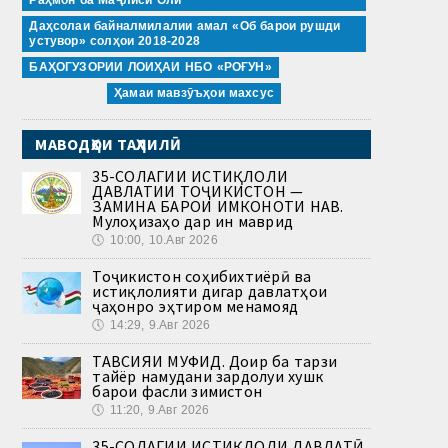
Даҳсолаи байналмилалии амал «Об барои рушди
устувор» солҳои 2018-2028
БАҲОГУЗОРИИ ЛОИҲАИ НБО «РОҒУН»
Ҳамаи мавзӯъҳои махсус
МАВОДҲОИ ТАҲЛИЛӢ
35-СОЛАГИИ ИСТИҚЛОЛИ
ДАВЛАТИИ ТОҶИКИСТОН —
ЗАМИНА БАРОИ ИМКОНОТИ НАВ.
Мулоҳизаҳо дар ин маврид
🕔
10:00, 10.Авг 2026
Тоҷикистон соҳибихтиёрӣ ва
истиқлолияти дигар давлатҳои
ҷаҳонро эҳтиром менамояд
🕔
14:29, 9.Авг 2026
ТАВСИЯИ МУФИД. Доир ба тарзи
тайёр намудани зардолуи хушк
барои фасли зимистон
🕔
11:20, 9.Авг 2026
35-СОЛАГИИ ИСТИҚЛОЛИ ДАВЛАТӢ