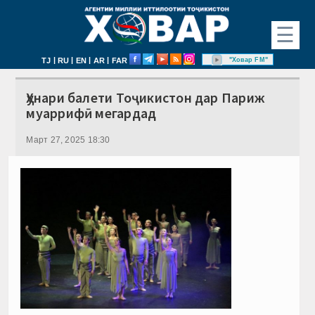
☰
|
|
|
|
"Ховар FM"
TJ
RU
EN
AR
FAR
Ҳунари балети Тоҷикистон дар Париж
муаррифӣ мегардад
Март 27, 2025 18:30