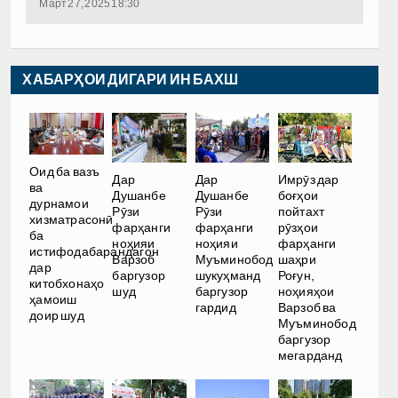
Март 27, 2025 18:30
ХАБАРҲОИ ДИГАРИ ИН БАХШ
Оид ба вазъ
Дар
Дар
Имрӯз дар
ва
Душанбе
Душанбе
боғҳои
дурнамои
Рӯзи
Рӯзи
пойтахт
хизматрасонӣ
фарҳанги
фарҳанги
рӯзҳои
ба
ноҳияи
ноҳияи
фарҳанги
истифодабарандагон
Варзоб
Муъминобод
шаҳри
дар
баргузор
шукуҳманд
Роғун,
китобхонаҳо
шуд
баргузор
ноҳияҳои
ҳамоиш
гардид
Варзоб ва
доир шуд
Муъминобод
баргузор
мегарданд