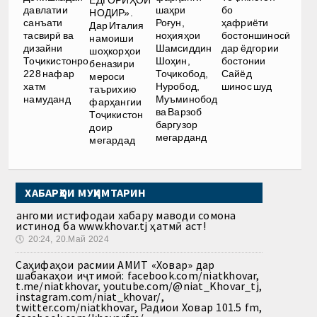
давлатии
шаҳри
бо
НОДИР».
санъати
Роғун,
ҳафриёти
Дар Италия
тасвирӣ ва
ноҳияҳои
бостоншиносӣ
намоиши
дизайни
Шамсиддин
дар ёдгории
шоҳкорҳои
Тоҷикистонро
Шоҳин,
бостонии
беназири
228 нафар
Тоҷикобод,
Сайёд
мероси
хатм
Нуробод,
шинос шуд
таърихию
намуданд
Муъминобод
фарҳангии
ва Варзоб
Тоҷикистон
баргузор
доир
мегарданд
мегардад
ХАБАРҲОИ МУҲИМТАРИН
Ҳангоми истифодаи хабару маводи сомона
истинод ба www.khovar.tj ҳатмӣ аст!
🕔
20:24, 20.Май 2024
Саҳифаҳои расмии АМИТ «Ховар» дар
шабакаҳои иҷтимоӣ: facebook.com/niatkhovar,
t.me/niatkhovar, youtube.com/@niat_Khovar_tj,
instagram.com/niat_khovar/,
twitter.com/niatkhovar, Радиои Ховар 101.5 fm,