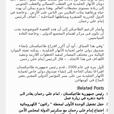
ذوبان الأنهار الجليدية في القطب الشمالي والقطب الجنوبي
إلى زيادة مستوى محيطات العالم. وهذا بدوره يمكن أن يهدد
حياة ورفاهية مئات الملايين من الناس على الأرض ، وخاصة في
الدول الجزرية الصغيرة ومناطقها الساحلية “، أضاف الرئيس
إمام علي رحمان.
وأشار الزعيم الطاجيكي إلى أن هذه القضية الموضوعية يجب
أن تكون في مركز اهتمام المجتمع الدولي ، وخاصة القادة
السياسيين.
“وفي هذا السياق ، أود أن أكرر اقتراح طاجيكستان بإنشاء
صندوق دولي خاص لحماية الأنهار الجليدية ، يمكنه تعبئة الموارد
المالية من مختلف المصادر لتنفيذ الخطوات اللازمة وتنفيذ
الأهداف في هذا الاتجاه ، – قال الرئيس إمام علي رحمن .
لأول مرة في عام 2009 ، قدم رئيس جمهورية طاجيكستان
اقتراحًا بشأن الحاجة إلى إنشاء صندوق دولي خاص لحماية
الأنهار الجليدية من على منبر المؤتمر الدولي المعني بتغير
المناخ في كوبنهاغن.
Related Posts:
رئيس جمهورية طاجيكستان ، امام علي رحمان يغادر الى
ناحية دنغره في زيارة عمل
حفل تشغيل الوحدة الأولى لمحطة ” راغون” الكهرومائية
اجتماع إمام علي رحمان مع سكرتير الدولة لمجلس الأمن