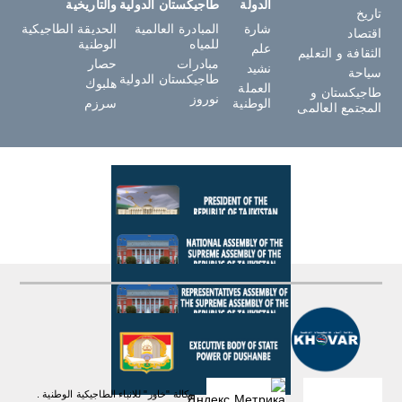
الدولة
طاجيكستان الدولية
والتاريخية
تاريخ
شارة
المبادرة العالمية
الحديقة الطاجيكية
اقتصاد
للمياه
الوطنية
علم
الثقافة و التعليم
مبادرات
حصار
نشيد
سياحة
طاجيكستان الدولية
هلبوك
العملة
طاجيكستان و
نوروز
الوطنية
سرزم
المجتمع العالمى
وكالة "خاور" للانباء الطاجيكية الوطنية .