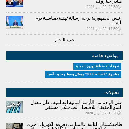
صادر جباروف
🕔
09:53, 23.مايو 2026
رئيس الجمهورية يوجه رسالة تهنئة بمناسبة يوم
الشباب
🕔
17:50, 22.مايو 2026
جميع الأخبار
مواضيع خاصة
ندوة ادباء منطقة نوروز الدولية
مشروع "كاسا – 1000" يوصّل وسط و جنوب آسيا
تحليلات
على الرغم من الأزمة المالية العالمية ، ظل معدل
النمو الحقيقي للاقتصاد الطاجيكي مستقرا
🕔
12:20, 27.أبريل 2020
طاجيكستان الثانية عالميا فى تعرفة الكهرباء. أجرى
صحفي وكالة “خاور” تحليلًا مقارنًا لتكلفة الكهرباء