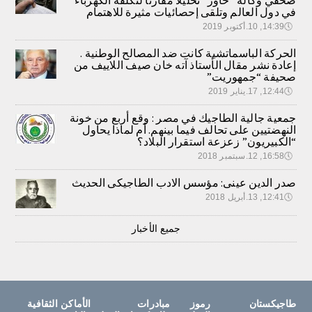
في دول العالم وتلقى إحصائيات مثيرة للاهتمام
🕔
14:39, 10.أكتوبر 2019
الحركة الباسماتشية كانت ضد المصالح الوطنية .
إعادة نشر مقال الأستاذ آته خان صيف اللاييف من
صحيفة “جمهوريت”
🕔
12:44, 17.يناير 2019
جمعية جالية الطاجيك في مصر : وقع أربع من خونة
النهضتيين على تحالف فيما بينهم. أم لماذا يحاول
“الكبيريون” زعزعة استقرار البلاد؟
🕔
16:58, 12.سبتمبر 2018
صدر الدين عينى: مؤسس الادب الطاجيكى الحديث
🕔
12:41, 13.أبريل 2018
جميع الأخبار
طاجيكستان
رموز
مبادرات
الأماكن الثقافية