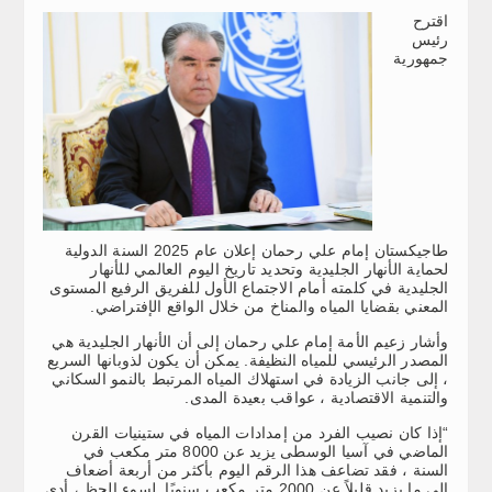
اقترح
رئيس
جمهورية
طاجيكستان إمام علي رحمان إعلان عام 2025 السنة الدولية
لحماية الأنهار الجليدية وتحديد تاريخ اليوم العالمي للأنهار
الجليدية في كلمته أمام الاجتماع الأول للفريق الرفيع المستوى
المعني بقضايا المياه والمناخ من خلال الواقع الإفتراضي.
وأشار زعيم الأمة إمام علي رحمان إلى أن الأنهار الجليدية هي
المصدر الرئيسي للمياه النظيفة. يمكن أن يكون لذوبانها السريع
، إلى جانب الزيادة في استهلاك المياه المرتبط بالنمو السكاني
والتنمية الاقتصادية ، عواقب بعيدة المدى.
“إذا كان نصيب الفرد من إمدادات المياه في ستينيات القرن
الماضي في آسيا الوسطى يزيد عن 8000 متر مكعب في
السنة ، فقد تضاعف هذا الرقم اليوم بأكثر من أربعة أضعاف
إلى ما يزيد قليلاً عن 2000 متر مكعب سنويًا. لسوء الحظ ، أدى