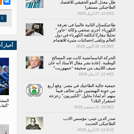
ظل معدل النمو الحقيقي للاقتصاد
الطاجيكي مستقرا
🕔
12:20, 27.أبريل 2020

ط
طاجيكستان الثانية عالميا فى تعرفة
الكهرباء. أجرى صحفي وكالة “خاور”
تحليلًا مقارنًا لتكلفة الكهرباء في دول
العالم وتلقى إحصائيات مثيرة للاهتمام
أخبار أ
🕔
14:39, 10.أكتوبر 2019
الحركة الباسماتشية كانت ضد المصالح
الوطنية . إعادة نشر مقال الأستاذ آته خان
صيف اللاييف من صحيفة “جمهوريت”
🕔
12:44, 17.يناير 2019
جمعية جالية الطاجيك في مصر : وقع أربع
من خونة النهضتيين على تحالف فيما
بينهم. أم لماذا يحاول “الكبيريون” زعزعة
استقرار البلاد؟
المشا
“ألعا
🕔
16:58, 12.سبتمبر 2018
صدر الدين عينى: مؤسس الادب
الطاجيكى الحديث
🕔
12:41, 13.أبريل 2018