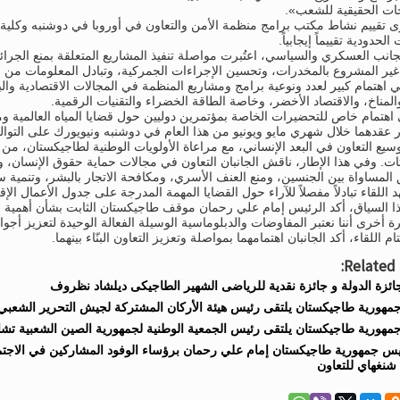
جات الحقيقية للشعب».
 تقييم نشاط مكتب برامج منظمة الأمن والتعاون في أوروبا في دوشنبه وكلية 
 الحدودية تقييماً إيجابياً.
انب العسكري والسياسي، اعتُبرت مواصلة تنفيذ المشاريع المتعلقة بمنع الجرائم
 غير المشروع بالمخدرات، وتحسين الإجراءات الجمركية، وتبادل المعلومات من ال
لي اهتمام كبير لعدد ونوعية برامج ومشاريع المنظمة في المجالات الاقتصادية والب
والمناخ، والاقتصاد الأخضر، وخاصة الطاقة الخضراء والتقنيات الرقمية.
اهتمام خاص للتحضيرات الخاصة بمؤتمرين دوليين حول قضايا المياه العالمية وم
 عقدهما خلال شهري مايو ويونيو من هذا العام في دوشنبه ونيويورك على التوال
سيع التعاون في البعد الإنساني، مع مراعاة الأولويات الوطنية لطاجيكستان، من ب
ات. وفي هذا الإطار، ناقش الجانبان التعاون في مجالات حماية حقوق الإنسان، وت
المساواة بين الجنسين، ومنع العنف الأسري، ومكافحة الاتجار بالبشر، وتنمية 
 اللقاء تبادلاً مفصلاً للآراء حول القضايا المهمة المدرجة على جدول الأعمال الإ
 السياق، أكد الرئيس إمام علي رحمان موقف طاجيكستان الثابت بشأن أهمية استخ
ة أخرى أننا نعتبر المفاوضات والدبلوماسية الوسيلة الفعالة الوحيدة لتعزيز أجواء
 اللقاء، أكد الجانبان اهتمامهما بمواصلة وتعزيز التعاون البنّاء بينهما.
Related 
ائزة الدولة و جائزة نقدية للرياضى الشهير الطاجيكى ديلشاد نظروف
مهورية طاجيكستان يلتقى رئيس هيئة الأركان المشتركة لجيش التحرير الشعبي
هورية طاجيكستان يلتقى رئيس الجمعية الوطنية لجمهورية الصين الشعبية تشان
يس جمهورية طاجيكستان إمام علي رحمان برؤساء الوفود المشاركين في الاجتم
شنغهاي للتعاون