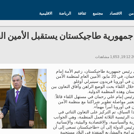
امن
الاقتصاد
مجتمع
ثقافة
الرياضة
الاقليمية
مهورية طاجيكستان يستقبل الأمين الع
 رئيس جمهورية طاجيكستان، زعيم الأمة إمام
علي رحمان، في 20 مايو، الأمين العام لمنظمة الأمن
ن في أوروبا فريدون سينيرلي أوغلو.
ال اللقاء بحث الوضع الراهن وآفاق التعاون بين
ان وهذه المنظمة الدولية.
رئيس إمام علي رحمان في مستهل اللقاء قائلاً:
تبر مواصلة تطوير شراكتنا مع منظمة الأمن
 في أوروبا أمراً مهماً».
 السياق، تم التركيز على التعاون الثنائي في
ت الرئيسية الثلاثة لعمل المنظمة، وهي الجوانب
ة والسياسية، والاقتصادية والبيئية، والإنسانية.
رئيس الدولة إلى أن «طاجيكستان تسعى إلى أن
برامج والمشاريع المنفذة في البلاد مستجيبة