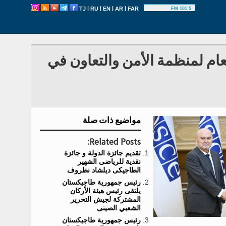
|
|
|
|
TJ
RU
EN
AR
FAR
101.5 FM
ام لمنظمة الأمن والتعاون في
مواضيع ذات صلة
Related Posts:
تقديم جائزة الدولة و جائزة
نقدية للرياضى الشهير
الطاجيكى ديلشاد نظروف
رئيس جمهورية طاجيكستان
يلتقى رئيس هيئة الأركان
المشتركة لجيش التحرير
الشعبي الصينى
رئيس جمهورية طاجيكستان