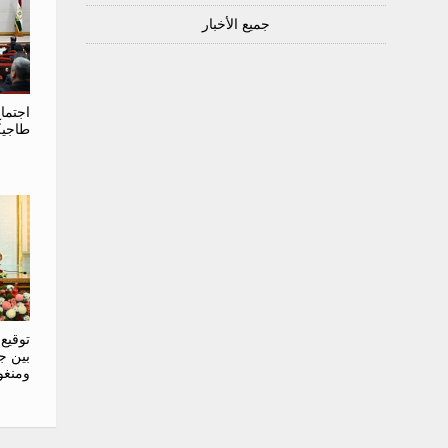
جميع الأخبار
اجتما
طاجيك
توقيع 
بين ج
ومنغول