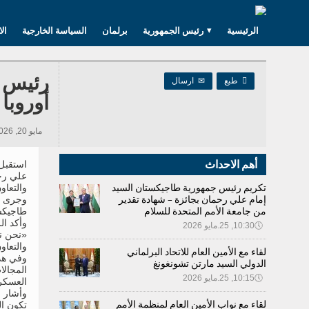
الرئيسية
رئيس الجمهورية
برلمان
السياسة الخارجية
ال
رئيس ج

طبع
✉
ارسال
أوروبا
مايو 20, 2026 19:12, 1,653 مشاهدات
أهم الاحداث
استقبل
تكريم رئيس جمهورية طاجيكستان السيد
والتعاو
إمام علي رحمان بجائزة – شهادة تقدير
وجرى خل
من جامعة الأمم المتحدة للسلام
طاجيكست
وأكد ال
🕔
10:30, 25.مايو 2026
«نحن نع
والتعاون
لقاء مع الأمين العام للاتحاد البرلماني
وفي هذا
الدولي السيد مارتن تشونغونغ
المجالا
🕔
10:15, 25.مايو 2026
العسكري
وأشار 
لقاء مع نواب الأمين العام لمنظمة الأمم
تكون ال