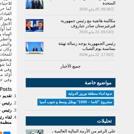
المتحدة
للاحتيا
كما جرى
🕔
09:36, 25.مايو 2026
القيادات
وفي الج
مكالمة هاتفية مع رئيس جمهورية
الاتجار
قيرغيزستان صادر جباروف
كما أُو
🕔
09:53, 23.مايو 2026
المياه 
وأُعطي 
رئيس الجمهورية يوجه رسالة تهنئة
والمقرر
بمناسبة يوم الشباب
وكان تو
للمحادث
🕔
17:50, 22.مايو 2026
وتحقيق 
كما شهد
جميع الأخبار
وفي هذا
أؤكد مر
وفي ختام
مواضيع خاصة
Posts:
ندوة ادباء منطقة نوروز الدولية
تقديم ج
مشروع "كاسا – 1000" يوصّل وسط و جنوب آسيا
رئيس ج
رئيس جم
لقاء رئ
تحليلات
منظمة 
على الرغم من الأزمة المالية العالمية ،