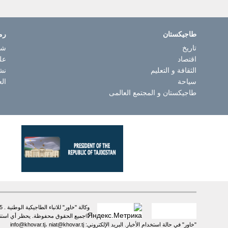
طاجيكستان
رم
تاريخ
شا
اقتصاد
عل
الثقافة و التعليم
نش
سياحة
الع
طاجيكستان و المجتمع العالمى
وكالة "خاور" للانباء الطاجيكية الوطنية . 734025، مدينة دوشنبه. ش. سعدي شيرازي 16 . تلفون +992 (37)2385217, +992 (37) 2232383فاكس.
©جميع الحقوق محفوظة. يحظر أي استنساخ 
"خاور" في حالة استخدام الأخبار. البريد الإلكتروني: info@khovar.tj، niat@khovar.tj