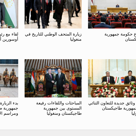
ع حكومة جمهورية
زيارة المتحف الوطني للتاريخ في
لقاء مع رئي
ستان
منغوليا
أوسورين أ
وثائق جديدة للتعاون الثنائي
المباحثات واللقاءات رفيعة
بدء الزيار
مهورية طاجيكستان
المستوى بين جمهورية
جمهورية طا
يا
طاجيكستان ومنغوليا
ومراسم الا