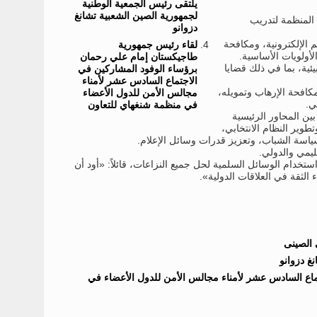
يلتقى رئيس الجمعية الوطنية
لجمهورية الصين الشعبية تشانغ
المنظمة لتدريب
دزوانو
 الإلكترونية، ومكافحة
لقاء رئيس جمهورية
أولويات الأساسية.
طاجيكستان إمام علي رحمان
يئية، بما في ذلك قضايا
برؤساء الوفود المشاركين في
الاجتماع السادس عشر لأمناء
كافحة الإرهاب وتمويله،
مجالس الأمن للدول الأعضاء
ي.
في منظمة شنغهاي للتعاون
ين المحاور الرئيسية
طوير النظام الانتخابي،
سياسة الشباب، وتعزيز قدرات وسائل الإعلام.
قليمي والدولي.
دام الوسائل السلمية لحل جميع النزاعات، قائلاً: «أود أن
 الثقة في العلاقات الدولية».
 الصينى
غ دزوانو
اع السادس عشر لأمناء مجالس الأمن للدول الأعضاء في