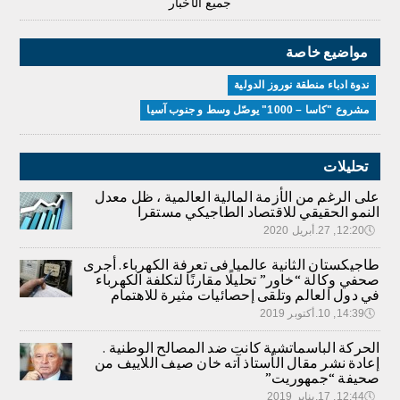
جميع الأخبار
مواضيع خاصة
ندوة ادباء منطقة نوروز الدولية
مشروع "كاسا – 1000" يوصّل وسط و جنوب آسيا
تحليلات
على الرغم من الأزمة المالية العالمية ، ظل معدل
النمو الحقيقي للاقتصاد الطاجيكي مستقرا
🕔
12:20, 27.أبريل 2020
طاجيكستان الثانية عالميا فى تعرفة الكهرباء. أجرى
صحفي وكالة “خاور” تحليلًا مقارنًا لتكلفة الكهرباء
في دول العالم وتلقى إحصائيات مثيرة للاهتمام
🕔
14:39, 10.أكتوبر 2019
الحركة الباسماتشية كانت ضد المصالح الوطنية .
إعادة نشر مقال الأستاذ آته خان صيف اللاييف من
صحيفة “جمهوريت”
🕔
12:44, 17.يناير 2019