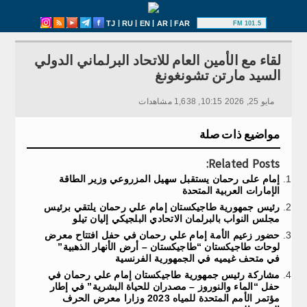
|
|
|
|
TJ
RU
EN
AR
FAR
101.5 FM
لقاء مع الأمين العام للاتحاد البرلماني الدولي
السيد مارتن تشونغونغ
مايو 25, 2026 10:15, 1,638 مشاهدات
مواضيع ذات صلة
Related Posts:
إمام على رحمان يستقبل سهيل المزروعي وزير الطاقة
الإمارات العربية المتحدة
رئيس جمهورية طاجيكستان إمام علي رحمان يلتقي برئيس
مجلس النواب بالبرلمان الاتحادي البلجيكي إليان تيلو
حضور زعيم الأمة إمام علي رحمان في حفل افتتاح معرض
لوحات طاجيكستان “طاجيكستان – أرض الأنهار الذهبية”
في متحف غيميه في الجمهورية الفرنسية
مشاركة رئيس جمهورية طاجيكستان إمام علي رحمان في
حفل “الماء والنوروز – مصدران للحياة البشرية” في إطار
مؤتمر الأمم المتحدة للمياه 2023 وزارا معرض الحرف