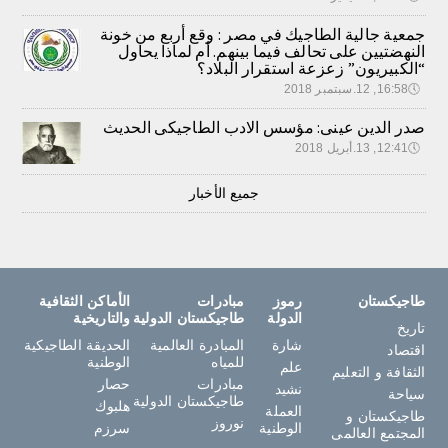
جمعية جالية الطاجيك في مصر : وقع أربع من خونة
النهضتيين على تحالف فيما بينهم. أم لماذا يحاول
“الكبيريون” زعزعة استقرار البلاد؟
🕔
16:58, 12.سبتمبر 2018
صدر الدين عينى: مؤسس الادب الطاجيكى الحديث
🕔
12:41, 13.أبريل 2018
جميع الأخبار
طاجيكستان
رموز
مبادرات
الأماكن الثقافية
الدولة
طاجيكستان الدولية
والتاريخية
تاريخ
شارة
المبادرة العالمية
الحديقة الطاجيكية
اقتصاد
للمياه
الوطنية
علم
الثقافة و التعليم
مبادرات
حصار
نشيد
سياحة
طاجيكستان الدولية
هلبوك
العملة
طاجيكستان و
نوروز
الوطنية
سرزم
المجتمع العالمى