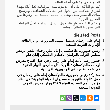
العالمية في مختلف أنحاء العالم.
كما تم التأكيد على أن الدبلوماسية البرلمانية تُعدّ أداةً مهمةً
لتعزيز العلاقات بين الدول في مجالات الشفافية، وترسيخ
مبادئ الديمقراطية، وضمان التنمية المستدامة، وغيرها من
المعايير الدولية.
واختُتم اللقاء بحوارٍ بنّاء حول السبل السلمية لحلّ النزاعات
التي يشهدها العالم المعاصر.
Related Posts:
إمام على رحمان يستقبل سهيل المزروعي وزير الطاقة
الإمارات العربية المتحدة
رئيس جمهورية طاجيكستان إمام علي رحمان يلتقي برئيس
مجلس النواب بالبرلمان الاتحادي البلجيكي إليان تيلو
حضور زعيم الأمة إمام علي رحمان في حفل افتتاح معرض
لوحات طاجيكستان “طاجيكستان – أرض الأنهار الذهبية”
في متحف غيميه في الجمهورية الفرنسية
مشاركة رئيس جمهورية طاجيكستان إمام علي رحمان في
حفل “الماء والنوروز – مصدران للحياة البشرية” في إطار
مؤتمر الأمم المتحدة للمياه 2023 وزارا معرض الحرف
اليدوية الشعبية