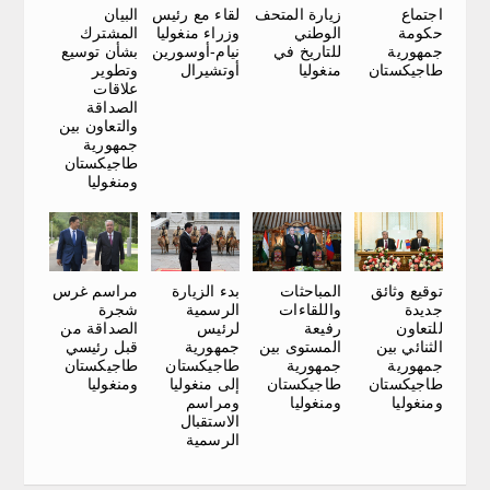
اجتماع
زيارة المتحف
البيان
لقاء مع رئيس
حكومة
الوطني
المشترك
وزراء منغوليا
جمهورية
للتاريخ في
بشأن توسيع
نيام-أوسورين
طاجيكستان
منغوليا
وتطوير
أوتشيرال
علاقات
الصداقة
والتعاون بين
جمهورية
طاجيكستان
ومنغوليا
مراسم غرس
توقيع وثائق
المباحثات
بدء الزيارة
شجرة
جديدة
واللقاءات
الرسمية
الصداقة من
للتعاون
رفيعة
لرئيس
قبل رئيسي
الثنائي بين
المستوى بين
جمهورية
طاجيكستان
جمهورية
جمهورية
طاجيكستان
ومنغوليا
طاجيكستان
طاجيكستان
إلى منغوليا
ومنغوليا
ومنغوليا
ومراسم
الاستقبال
الرسمية