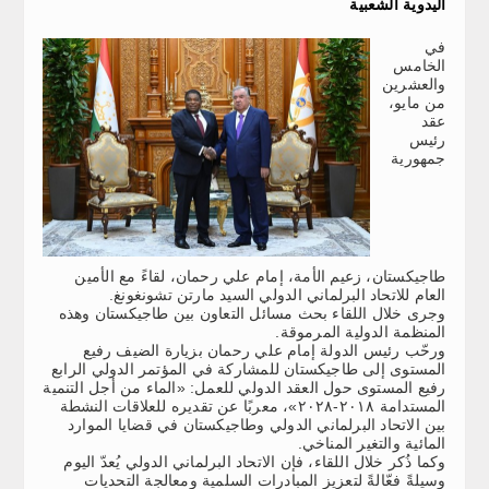
اليدوية الشعبية
في
الخامس
والعشرين
من مايو،
عقد
رئيس
جمهورية
طاجيكستان، زعيم الأمة، إمام علي رحمان، لقاءً مع الأمين
العام للاتحاد البرلماني الدولي السيد مارتن تشونغونغ.
وجرى خلال اللقاء بحث مسائل التعاون بين طاجيكستان وهذه
المنظمة الدولية المرموقة.
ورحّب رئيس الدولة إمام علي رحمان بزيارة الضيف رفيع
المستوى إلى طاجيكستان للمشاركة في المؤتمر الدولي الرابع
رفيع المستوى حول العقد الدولي للعمل: «الماء من أجل التنمية
المستدامة ٢٠١٨-٢٠٢٨»، معربًا عن تقديره للعلاقات النشطة
بين الاتحاد البرلماني الدولي وطاجيكستان في قضايا الموارد
المائية والتغير المناخي.
وكما ذُكر خلال اللقاء، فإن الاتحاد البرلماني الدولي يُعدّ اليوم
وسيلةً فعّالةً لتعزيز المبادرات السلمية ومعالجة التحديات