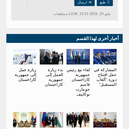

طبع
✉
ارسال
مايو 25, 2026 10:15, 1,638 مشاهدات
أخبار أخرى لهذا القسم
بدء زيارة
المشاركة في
لقاء مع رئيس
زيارة عمل
العمل إلى
حفل افتتاح
جمهورية
إلى جمهورية
جمهورية
دورة “ألعاب
كازاخستان
كازاخستان
كازاخستان
المستقبل”
قاسم
جومارت
توكاييف