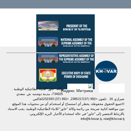
وكالة "خاور" للانباء الطاجيكية الوطنية .
734025، مدينة دوشنبه. ش. سعدي
شيرازي 16 . تلفون +992 (37)2385217, +992 (37) 2232383فاكس.
©جميع الحقوق محفوظة. يحظر أي استنساخ أو استخدام أي من محتويات هذا الموقع
دون موافقة كتابية صريحة من رئاسة وكالة "خاور" للانباء الطاجيكية الوطنية. یجب الاستناد
بالارتباط التشعبي إلى "خاور" في حالة استخدام الأخبار. البريد الإلكتروني:
info@khovar.tj، niat@khovar.tj