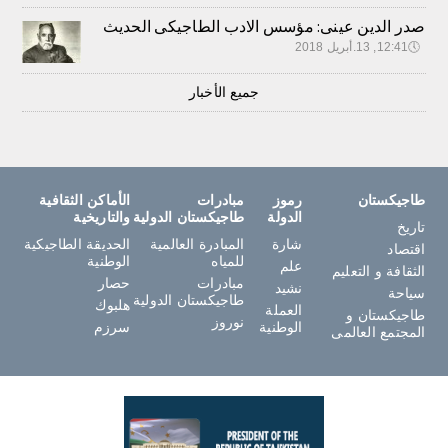
صدر الدين عينى: مؤسس الادب الطاجيكى الحديث
🕔
12:41, 13.أبريل 2018
جميع الأخبار
طاجيكستان
رموز
مبادرات
الأماكن الثقافية
الدولة
طاجيكستان الدولية
والتاريخية
تاريخ
شارة
المبادرة العالمية
الحديقة الطاجيكية
اقتصاد
للمياه
الوطنية
علم
الثقافة و التعليم
مبادرات
حصار
نشيد
سياحة
طاجيكستان الدولية
هلبوك
العملة
طاجيكستان و
نوروز
الوطنية
سرزم
المجتمع العالمى