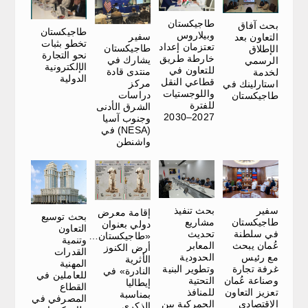
طاجيكستان
بحث آفاق
طاجيكستان
وبيلاروس
سفير
التعاون بعد
تخطو بثبات
تعتزمان إعداد
طاجيكستان
الإطلاق
نحو التجارة
خارطة طريق
يشارك في
الرسمي
الإلكترونية
للتعاون في
منتدى قادة
لخدمة
الدولية
قطاعي النقل
مركز
استارلينك في
واللوجستيات
دراسات
طاجيكستان
للفترة
الشرق الأدنى
2027–2030
وجنوب آسيا
(NESA) في
واشنطن
سفير
بحث تنفيذ
إقامة معرض
بحث توسيع
طاجيكستان
مشاريع
دولي بعنوان
التعاون
في سلطنة
تحديث
«طاجيكستان…
وتنمية
عُمان يبحث
المعابر
أرض الكنوز
القدرات
مع رئيس
الحدودية
الأثرية
المهنية
غرفة تجارة
وتطوير البنية
النادرة» في
للعاملين في
وصناعة عُمان
التحتية
إيطاليا
القطاع
تعزيز التعاون
للمنافذ
بمناسبة
المصرفي في
الاقتصادي
الجمركية بين
الذكرى