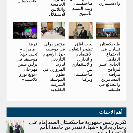
طاجيكستان
والاستثماري
طاجيكستان
الخامسة
وبنك التنمية
والثلاثين
الآسيوي
للاستقلال
طاجيكستان
بحث آفاق
فرقة
مؤتمر دولي
تشارك في
تطوير التعاون
«ماهِران»
في دوشنبه
الاجتماع
الاقتصادي
تُحيي حفلاً
حول الإسهام
الإقليمي
والتجاري
موسيقياً في
التاريخي
الحادي عشر
والاستثماري
برلين ضمن
لباربد
لبرنامج
بين
مهرجان
المروزي في
مراقبة
طاجيكستان
«يونغ يورو
تطور
المسافرين
وتركيا
كلاسيك»
الموسيقى
والبضائع في
الشرقية
طشقند
التقليدية
أهم الاحداث
تكريم رئيس جمهورية طاجيكستان السيد إمام علي
رحمان بجائزة – شهادة تقدير من جامعة الأمم
المتحدة للسلام