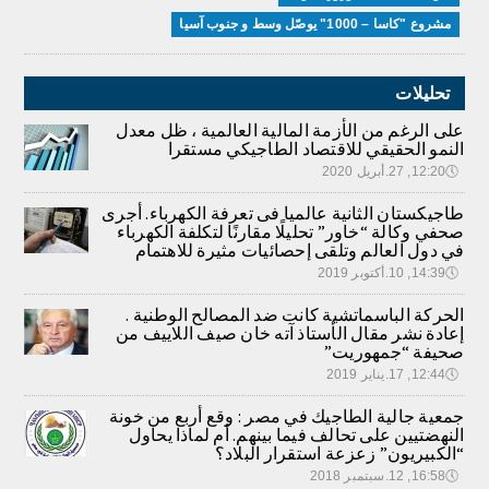
مشروع "كاسا – 1000" يوصّل وسط و جنوب آسيا
تحليلات
على الرغم من الأزمة المالية العالمية ، ظل معدل
النمو الحقيقي للاقتصاد الطاجيكي مستقرا
🕔
12:20, 27.أبريل 2020
طاجيكستان الثانية عالميا فى تعرفة الكهرباء. أجرى
صحفي وكالة “خاور” تحليلًا مقارنًا لتكلفة الكهرباء
في دول العالم وتلقى إحصائيات مثيرة للاهتمام
🕔
14:39, 10.أكتوبر 2019
الحركة الباسماتشية كانت ضد المصالح الوطنية .
إعادة نشر مقال الأستاذ آته خان صيف اللاييف من
صحيفة “جمهوريت”
🕔
12:44, 17.يناير 2019
جمعية جالية الطاجيك في مصر : وقع أربع من خونة
النهضتيين على تحالف فيما بينهم. أم لماذا يحاول
“الكبيريون” زعزعة استقرار البلاد؟
🕔
16:58, 12.سبتمبر 2018