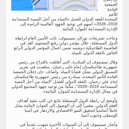
الجمعية
العامة
للأمم
المتحدة للعقد الدولي للعمل «المياه من أجل التنمية المستدامة
2018–2028» أسهم في توحيد الجهود العالمية الرامية إلى
الإدارة المستدامة للموارد المائية.
وجاءت تصريحات نورلان سيتيموف، نائب الأمين العام لرابطة
الدول المستقلة، خلال مؤتمر دولي رفيع المستوى عُقد في
العاصمة الطاجيكية دوشنبه ضمن أعمال المؤتمر الدولي الرابع
الخاص بالعقد الدولي للمياه.
وقال سيتيموف إن المبادرة، التي أُطلقت باقتراح من رئيس
جمهورية طاجيكستان إمام على رحمان، ساهمت في تعزيز
التنسيق الدولي بشأن قضايا المياه. وأضاف: «إن إعلان الجمعية
العامة للأمم المتحدة، بمبادرة من رئيس جمهورية طاجيكستان
إمام علي رحمان، للعقد الدولي للعمل “المياه من أجل التنمية
المستدامة 2018–2028”، مكّننا من توحيد جهود المجتمع الدولي
في مجال الإدارة المستدامة للموارد المائية».
وأوضح أن رابطة الدول المستقلة تتابع عن كثب تنفيذ أهداف
العقد الدولي، مشيراً إلى أن الوصول إلى الموارد المائية يمثل
عاملاً أساسياً لتحقيق النمو الاقتصادي والازدهار في آسيا
الوسطى وجنوب آسيا.
وأشار سيتيموف إلى أن السنوات الأخيرة شهدت تقدماً في