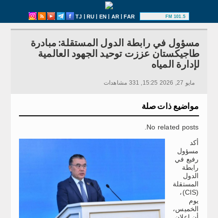
|
|
|
|
TJ
RU
EN
AR
FAR
101.5 FM
مسؤول في رابطة الدول المستقلة: مبادرة
طاجيكستان عززت توحيد الجهود العالمية
لإدارة المياه
مايو 27, 2026 15:25, 331 مشاهدات
مواضيع ذات صلة
No related posts.
أكد
مسؤول
رفيع في
رابطة
الدول
المستقلة
(CIS)،
يوم
الخميس،
أن إعلان