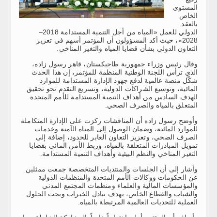
المستوى
الخاص
بالعقد
الدولي للعمل «المياه من أجل التنمية المستدامة 2018–
2028»، حيث أكد المسؤولون أن المؤتمر أسهم في تعزيز
التعاون الدولي بشأن قضايا المياه والتغير المناخي.
وقال رئيس وزراء جمهورية طاجيكستان، قاهر رسول زاده،
الذي ترأس اللجنة الوطنية المنظمة للمؤتمر، إن هذا الحدث
شكّل منصة عالمية لدفع جهود الإدارة المستدامة للموارد
المائية، وتوسيع الشراكات الدولية، وتسريع التقدم نحو تحقيق
الهدف السادس من أهداف التنمية المستدامة للأمم المتحدة
المتعلق بالمياه والصرف الصحي.
وأوضح رسول زاده أن المناقشات ركزت على الإدارة المتكاملة
للموارد المائية، وضمان الوصول إلى المياه الآمنة وخدمات
الصرف الصحي، وتعزيز التعاون العابر للحدود، إضافة إلى
تمويل المبادرات المتعلقة بالمياه، وربط الأمن المائي بقضايا
التغير المناخي والنظم البيئية وأهداف التنمية المستدامة.
وأشار إلى أن الجلسات والمنتديات المتخصصة جمعت ممثلين
عن الحكومات ووكالات الأمم المتحدة والمنظمات الدولية
والمؤسسات المالية والعلماء ومنظمات المجتمع المدني
والشباب والقطاع الخاص، بهدف تبادل الخبرات وبحث الحلول
العملية للتحديات العالمية المرتبطة بالمياه.