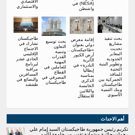
الاقتصادي
(NESA) في
والاستثماري
واشنطن
طاجيكستان
بحث تنفيذ
إقامة معرض
بحث توسيع
تشارك في
مشاريع
دولي بعنوان
التعاون
الاجتماع
تحديث
«طاجيكستان…
وتنمية
الإقليمي
المعابر
أرض الكنوز
القدرات
الحادي عشر
الحدودية
الأثرية
المهنية
لبرنامج
وتطوير البنية
النادرة» في
للعاملين في
مراقبة
التحتية
إيطاليا
القطاع
المسافرين
للمنافذ
بمناسبة
المصرفي في
والبضائع في
الجمركية بين
الذكرى
طاجيكستان
طشقند
طاجيكستان
الخامسة
وبنك التنمية
والثلاثين
الآسيوي
للاستقلال
أهم الاحداث
تكريم رئيس جمهورية طاجيكستان السيد إمام علي
رحمان بجائزة – شهادة تقدير من جامعة الأمم