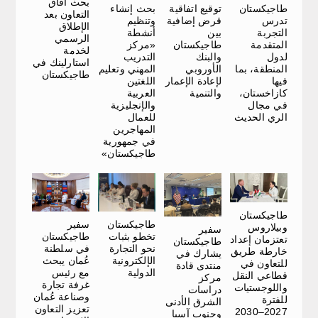
بحث آفاق
توقيع اتفاقية
بحث إنشاء
طاجيكستان
التعاون بعد
قرض إضافية
وتنظيم
تدرس
الإطلاق
بين
أنشطة
التجربة
الرسمي
طاجيكستان
«مركز
المتقدمة
لخدمة
والبنك
التدريب
لدول
استارلينك في
الأوروبي
المهني وتعليم
المنطقة، بما
طاجيكستان
لإعادة الإعمار
اللغتين
فيها
والتنمية
العربية
كازاخستان،
والإنجليزية
في مجال
للعمال
الري الحديث
المهاجرين
في جمهورية
طاجيكستان»
طاجيكستان
طاجيكستان
سفير
وبيلاروس
سفير
تخطو بثبات
طاجيكستان
تعتزمان إعداد
طاجيكستان
نحو التجارة
في سلطنة
خارطة طريق
يشارك في
الإلكترونية
عُمان يبحث
للتعاون في
منتدى قادة
الدولية
مع رئيس
قطاعي النقل
مركز
غرفة تجارة
واللوجستيات
دراسات
وصناعة عُمان
للفترة
الشرق الأدنى
تعزيز التعاون
2027–2030
وجنوب آسيا