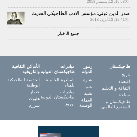
🕔
16:58, 12.سبتمبر 2018
صدر الدين عينى: مؤسس الادب الطاجيكى الحديث
🕔
12:41, 13.أبريل 2018
جميع الأخبار
طاجيكستان
رموز
مبادرات
الأماكن الثقافية
الدولة
طاجيكستان الدولية
والتاريخية
تاريخ
شارة
المبادرة العالمية
الحديقة الطاجيكية
اقتصاد
للمياه
الوطنية
علم
الثقافة و التعليم
مبادرات
حصار
نشيد
سياحة
طاجيكستان الدولية
هلبوك
العملة
طاجيكستان و
نوروز
الوطنية
سرزم
المجتمع العالمى