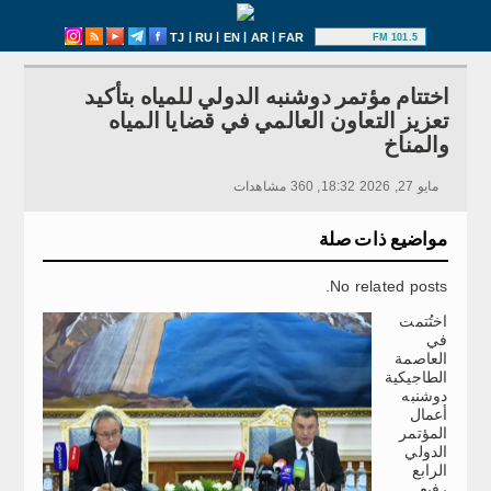
|
|
|
|
TJ
RU
EN
AR
FAR
101.5 FM
اختتام مؤتمر دوشنبه الدولي للمياه بتأكيد
تعزيز التعاون العالمي في قضايا المياه
والمناخ
مايو 27, 2026 18:32, 360 مشاهدات
مواضيع ذات صلة
No related posts.
اختُتمت
في
العاصمة
الطاجيكية
دوشنبه
أعمال
المؤتمر
الدولي
الرابع
رفيع