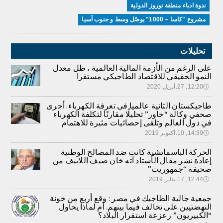
ندوة ادباء منطقة نوروز الدولية
مشروع "كاسا – 1000" يوصّل وسط و جنوب آسيا
تحليلات
على الرغم من الأزمة المالية العالمية ، ظل معدل
النمو الحقيقي للاقتصاد الطاجيكي مستقرا
🕔
12:20, 27.أبريل 2020
طاجيكستان الثانية عالميا فى تعرفة الكهرباء. أجرى
صحفي وكالة “خاور” تحليلًا مقارنًا لتكلفة الكهرباء
في دول العالم وتلقى إحصائيات مثيرة للاهتمام
🕔
14:39, 10.أكتوبر 2019
الحركة الباسماتشية كانت ضد المصالح الوطنية .
إعادة نشر مقال الأستاذ آته خان صيف اللاييف من
صحيفة “جمهوريت”
🕔
12:44, 17.يناير 2019
جمعية جالية الطاجيك في مصر : وقع أربع من خونة
النهضتيين على تحالف فيما بينهم. أم لماذا يحاول
“الكبيريون” زعزعة استقرار البلاد؟