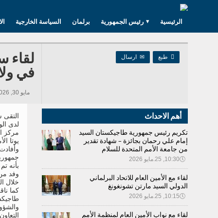
الرئيسية
رئيس الجمهورية
برلمان
السياسة الخارجية
ال
لقاء س

طبع
✉
ارسال
في ولاي
مايو 30, 2026 09:24, 332 مشاهدات
أهم الاحداث
التقى 
لدى الو
تكريم رئيس جمهورية طاجيكستان السيد
إمام علي رحمان بجائزة – شهادة تقدير
يوتا ال
من جامعة الأمم المتحدة للسلام
وأفادت 
جمهورية
🕔
10:30, 25.مايو 2026
بأنه تم
وفد من 
لقاء مع الأمين العام للاتحاد البرلماني
خلال الفترة من 9
الدولي السيد مارتن تشونغونغ
كما ناق
🕔
10:15, 25.مايو 2026
طاجيكست
والشؤون
لقاء مع نواب الأمين العام لمنظمة الأمم
التعاون