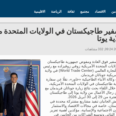
امن
الاقتصاد
مجتمع
ثقافة
الرياضة
الاقليمية
فير طاجيكستان في الولايات المتحدة م
ة يوتا
سفير فوق العادة ومفوض جمهورية طاجيكستان
لايات المتحدة الأمريكية زوقي زوقيزاده مع رئيس
مركز التجارة العالمي (World Trade Center) في ولاية
أمريكية جوناثان فريدمان.
وكالة الأنباء الطاجيكية «خاور»، نقلًا عن سفارة
 طاجيكستان في الولايات المتحدة الأمريكية،
 خلال اللقاء بحث نتائج زيارة جوناثان فريدمان مع
رجال الأعمال من ولاية يوتا إلى طاجيكستان
2 إلى 30 أبريل 2026.
ش الجانبان تنفيذ مشاريع مشتركة محددة في
ان، خاصة في مجالات الاقتصاد والاستثمار
 الاجتماعية والإنسانية، مؤكدين أهمية تعزيز
 الثنائي وتوسيع الشراكات بين الجانبين في