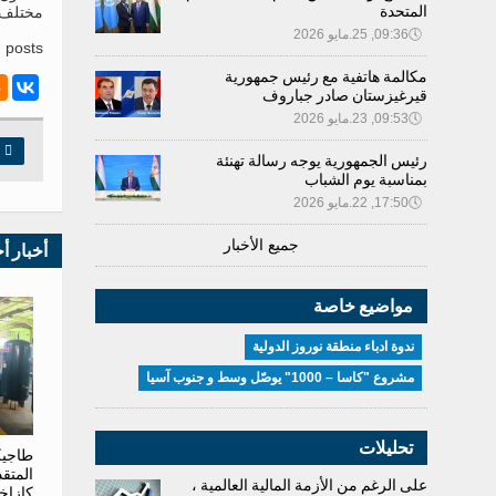
المتحدة
مختلف 
🕔
09:36, 25.مايو 2026
 posts.
مكالمة هاتفية مع رئيس جمهورية
قيرغيزستان صادر جباروف
🕔
09:53, 23.مايو 2026

ط
رئيس الجمهورية يوجه رسالة تهنئة
بمناسبة يوم الشباب
🕔
17:50, 22.مايو 2026
جميع الأخبار
أخبار أ
مواضيع خاصة
ندوة ادباء منطقة نوروز الدولية
مشروع "كاسا – 1000" يوصّل وسط و جنوب آسيا
تحليلات
طاجيك
المتقد
على الرغم من الأزمة المالية العالمية ،
كازاخ