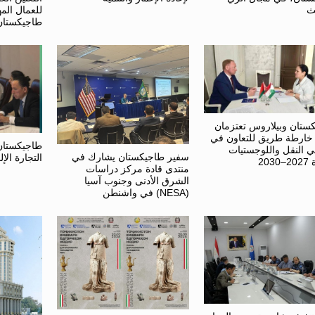
للعمال الم
ث
طاجيكستان
ستان وبيلاروس تعتزمان
 خارطة طريق للتعاون في
طاجيكستان 
 النقل واللوجستيات
سفير طاجيكستان يشارك في
التجارة الإل
203
منتدى قادة مركز دراسات
الشرق الأدنى وجنوب آسيا
(NESA) في واشنطن