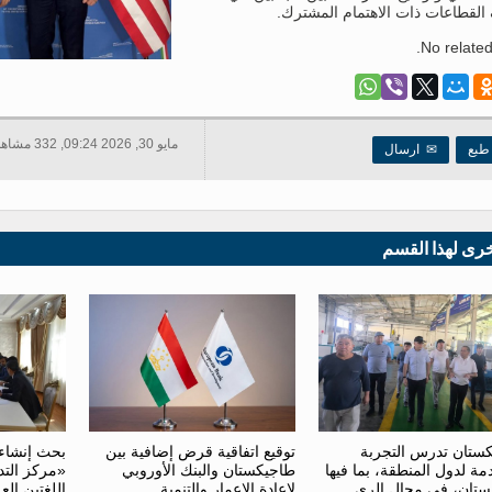
القطاعات ذات الاهتمام المشترك.
No related
مايو 30, 2026 09:24, 332 مشاهدات
بع
✉
ارسال
خرى لهذا القسم
توقيع اتفاقية قرض إضافية بين
بحث إنشاء
ستان تدرس التجربة
طاجيكستان والبنك الأوروبي
«مركز التد
مة لدول المنطقة، بما فيها
لإعادة الإعمار والتنمية
اللغتين الع
ستان، في مجال الري