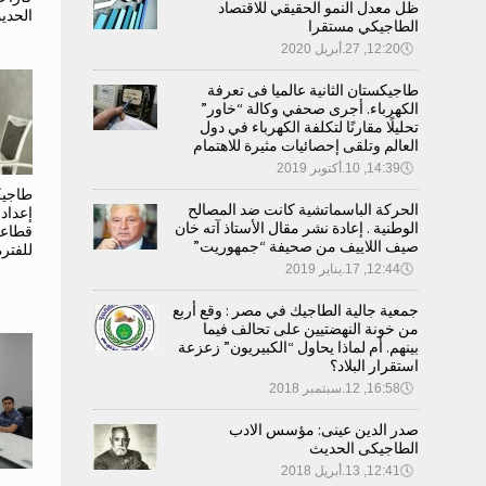
ظل معدل النمو الحقيقي للاقتصاد
الحدي
الطاجيكي مستقرا
🕔
12:20, 27.أبريل 2020
طاجيكستان الثانية عالميا فى تعرفة
الكهرباء. أجرى صحفي وكالة “خاور”
تحليلًا مقارنًا لتكلفة الكهرباء في دول
العالم وتلقى إحصائيات مثيرة للاهتمام
🕔
14:39, 10.أكتوبر 2019
طاجيك
الحركة الباسماتشية كانت ضد المصالح
إعداد
الوطنية . إعادة نشر مقال الأستاذ آته خان
قطاعي
صيف اللاييف من صحيفة “جمهوريت”
للفترة 2027–0
🕔
12:44, 17.يناير 2019
جمعية جالية الطاجيك في مصر : وقع أربع
من خونة النهضتيين على تحالف فيما
بينهم. أم لماذا يحاول “الكبيريون” زعزعة
استقرار البلاد؟
🕔
16:58, 12.سبتمبر 2018
صدر الدين عينى: مؤسس الادب
الطاجيكى الحديث
🕔
12:41, 13.أبريل 2018