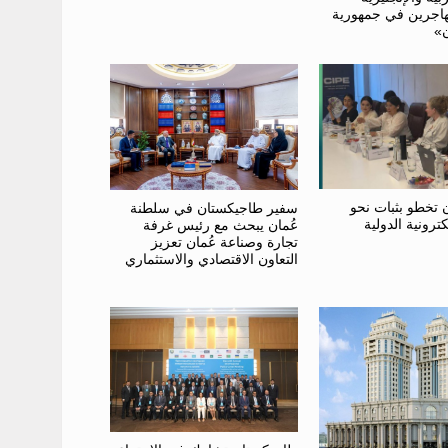
هاجرين في جمهورية
»
تخطو بثبات نحو
سفير طاجيكستان في سلطنة
كترونية الدولية
عُمان يبحث مع رئيس غرفة
تجارة وصناعة عُمان تعزيز
التعاون الاقتصادي والاستثماري