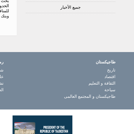
بحث ت
الحدود
جميع الأخبار
للمنا
وبنك ا
طاجيكستان
رم
تاريخ
شا
اقتصاد
عل
الثقافة و التعليم
نش
سياحة
الع
طاجيكستان و المجتمع العالمى