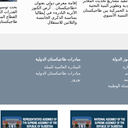
نفيذ مشاريع تحديث المعابر
إقامة معرض دولي بعنوان
ية وتطوير البنية التحتية
بحث توسيع 
«طاجيكستان… أرض الكنوز
فذ الجمركية بين طاجيكستان
القدرات ال
الأثرية النادرة» في إيطاليا
لتنمية الآسيوي
القطاع ال
بمناسبة الذكرى الخامسة
طاجيكستان
والثلاثين للاستقلال
وز الدولة
مبادرات طاجيكستان الدولية
رة
المبادرة العالمية للمياه
م
مبادرات طاجيكستان الدولية
يد
نوروز
ملة الوطنية