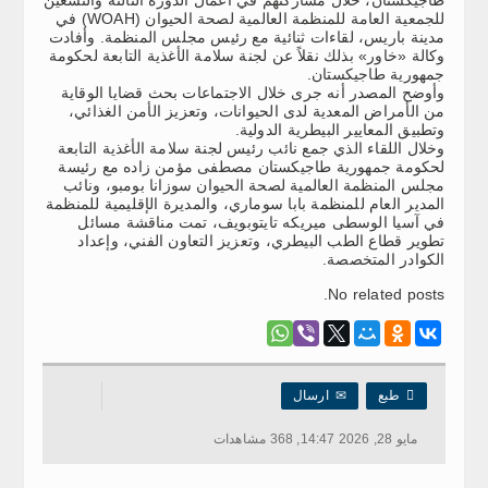
طاجيكستان، خلال مشاركتهم في أعمال الدورة الثالثة والتسعين
للجمعية العامة للمنظمة العالمية لصحة الحيوان (WOAH) في
مدينة باريس، لقاءات ثنائية مع رئيس مجلس المنظمة. وأفادت
وكالة «خاور» بذلك نقلاً عن لجنة سلامة الأغذية التابعة لحكومة
جمهورية طاجيكستان.
وأوضح المصدر أنه جرى خلال الاجتماعات بحث قضايا الوقاية
من الأمراض المعدية لدى الحيوانات، وتعزيز الأمن الغذائي،
وتطبيق المعايير البيطرية الدولية.
وخلال اللقاء الذي جمع نائب رئيس لجنة سلامة الأغذية التابعة
لحكومة جمهورية طاجيكستان مصطفى مؤمن زاده مع رئيسة
مجلس المنظمة العالمية لصحة الحيوان سوزانا بومبو، ونائب
المدير العام للمنظمة بابا سوماري، والمديرة الإقليمية للمنظمة
في آسيا الوسطى ميريكه تايتوبويف، تمت مناقشة مسائل
تطوير قطاع الطب البيطري، وتعزيز التعاون الفني، وإعداد
الكوادر المتخصصة.
No related posts.

طبع
✉
ارسال
مايو 28, 2026 14:47, 368 مشاهدات