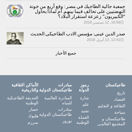
جمعية جالية الطاجيك في مصر : وقع أربع من خونة
النهضتيين على تحالف فيما بينهم. أم لماذا يحاول
“الكبيريون” زعزعة استقرار البلاد؟
🕔
16:58, 12.سبتمبر 2018
صدر الدين عينى: مؤسس الادب الطاجيكى الحديث
🕔
12:41, 13.أبريل 2018
جميع الأخبار
طاجيكستان
رموز
مبادرات
الأماكن الثقافية
الدولة
طاجيكستان الدولية
والتاريخية
تاريخ
شارة
المبادرة العالمية
الحديقة الطاجيكية
اقتصاد
للمياه
الوطنية
علم
الثقافة و التعليم
مبادرات
حصار
نشيد
سياحة
طاجيكستان الدولية
هلبوك
العملة
طاجيكستان و
نوروز
الوطنية
سرزم
المجتمع العالمى