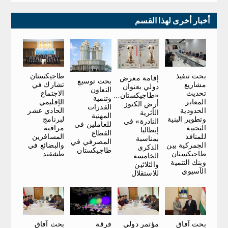
أخبار أخرى لهذا القسم
طاجيكستان
بحث تنفيذ
إقامة معرض
بحث توسيع
تشارك في
مشاريع
دولي بعنوان
التعاون
الاجتماع
تحديث
«طاجيكستان…
وتنمية
الإقليمي
المعابر
أرض الكنوز
القدرات
الحادي عشر
الحدودية
الأثرية
المهنية
لبرنامج
وتطوير البنية
النادرة» في
للعاملين في
مراقبة
التحتية
إيطاليا
القطاع
المسافرين
للمنافذ
بمناسبة
المصرفي في
والبضائع في
الجمركية بين
الذكرى
طاجيكستان
طشقند
طاجيكستان
الخامسة
وبنك التنمية
والثلاثين
الآسيوي
للاستقلال
بحث آفاق
فرقة
مؤتمر دولي
بحث آفاق