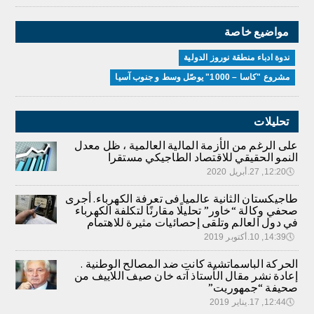
مواضيع خاصة
ندوة ادباء منطقة نوروز الدولية
مشروع "كاسا – 1000" يوصّل وسط و جنوب آسيا
تحليلات
على الرغم من الأزمة المالية العالمية ، ظل معدل
النمو الحقيقي للاقتصاد الطاجيكي مستقرا
🕔
12:20, 27.أبريل 2020
طاجيكستان الثانية عالميا فى تعرفة الكهرباء. أجرى
صحفي وكالة “خاور” تحليلًا مقارنًا لتكلفة الكهرباء
في دول العالم وتلقى إحصائيات مثيرة للاهتمام
🕔
14:39, 10.أكتوبر 2019
الحركة الباسماتشية كانت ضد المصالح الوطنية .
إعادة نشر مقال الأستاذ آته خان صيف اللاييف من
صحيفة “جمهوريت”
🕔
12:44, 17.يناير 2019