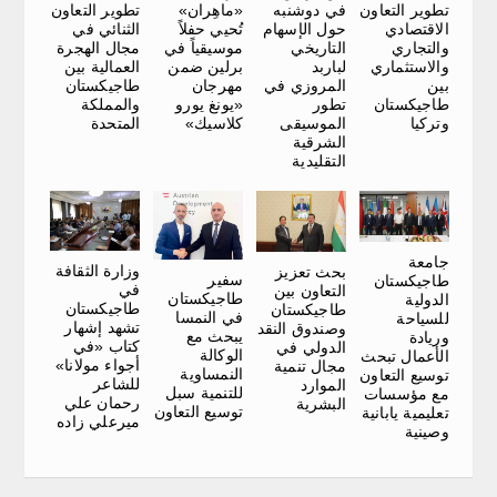
تطوير التعاون
«ماهِران»
في دوشنبه
تطوير التعاون
الاقتصادي
تُحيي حفلاً
حول الإسهام
الثنائي في
والتجاري
موسيقياً في
التاريخي
مجال الهجرة
والاستثماري
برلين ضمن
لباربد
العمالية بين
بين
مهرجان
المروزي في
طاجيكستان
طاجيكستان
«يونغ يورو
تطور
والمملكة
وتركيا
كلاسيك»
الموسيقى
المتحدة
الشرقية
التقليدية
جامعة
وزارة الثقافة
بحث تعزيز
سفير
طاجيكستان
في
التعاون بين
طاجيكستان
الدولية
طاجيكستان
طاجيكستان
في النمسا
للسياحة
تشهد إشهار
وصندوق النقد
يبحث مع
وريادة
كتاب «في
الدولي في
الوكالة
الأعمال تبحث
أجواء مولانا»
مجال تنمية
النمساوية
توسيع التعاون
للشاعر
الموارد
للتنمية سبل
مع مؤسسات
رحمان علي
البشرية
توسيع التعاون
تعليمية يابانية
ميرعلي زاده
وصينية