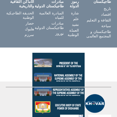
طاجيكستان
رموز
مبادرات
الأماكن الثقافية
الدولة
طاجيكستان الدولية
والتاريخية
تاريخ
شارة
المبادرة العالمية
الحديقة الطاجيكية
اقتصاد
للمياه
الوطنية
علم
الثقافة و التعليم
مبادرات
حصار
نشيد
سياحة
طاجيكستان الدولية
هلبوك
العملة
طاجيكستان و
نوروز
الوطنية
سرزم
المجتمع العالمى