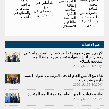
لبرنامج
وتطوير البنية
النادرة» في
للعاملين في
مراقبة
التحتية
إيطاليا
القطاع
المسافرين
للمنافذ
بمناسبة
المصرفي في
والبضائع في
الجمركية بين
الذكرى
طاجيكستان
طشقند
طاجيكستان
الخامسة
وبنك التنمية
والثلاثين
الآسيوي
للاستقلال
أهم الاحداث
تكريم رئيس جمهورية طاجيكستان السيد إمام علي
رحمان بجائزة – شهادة تقدير من جامعة الأمم
المتحدة للسلام
🕔
10:30, 25.مايو 2026
لقاء مع الأمين العام للاتحاد البرلماني الدولي السيد
مارتن تشونغونغ
🕔
10:15, 25.مايو 2026
لقاء مع نواب الأمين العام لمنظمة الأمم المتحدة
🕔
09:36, 25.مايو 2026