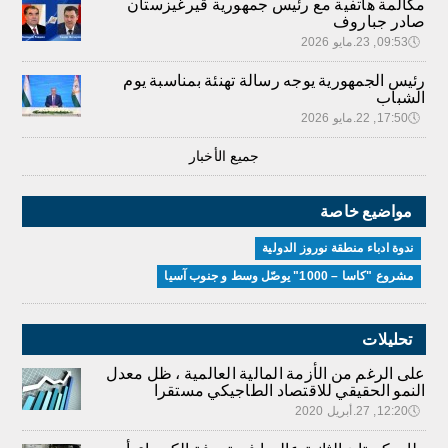
مكالمة هاتفية مع رئيس جمهورية قيرغيزستان
صادر جباروف
🕔
09:53, 23.مايو 2026
رئيس الجمهورية يوجه رسالة تهنئة بمناسبة يوم
الشباب
🕔
17:50, 22.مايو 2026
جميع الأخبار
مواضيع خاصة
ندوة ادباء منطقة نوروز الدولية
مشروع "كاسا – 1000" يوصّل وسط و جنوب آسيا
تحليلات
على الرغم من الأزمة المالية العالمية ، ظل معدل
النمو الحقيقي للاقتصاد الطاجيكي مستقرا
🕔
12:20, 27.أبريل 2020