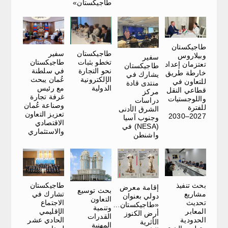
طاجيكستان»
طاجيكستان
طاجيكستان
سفير
وبيلاروس
سفير
تخطو بثبات
طاجيكستان
تعتزمان إعداد
طاجيكستان
نحو التجارة
في سلطنة
خارطة طريق
يشارك في
الإلكترونية
عُمان يبحث
للتعاون في
منتدى قادة
الدولية
مع رئيس
قطاعي النقل
مركز
غرفة تجارة
واللوجستيات
دراسات
وصناعة عُمان
للفترة
الشرق الأدنى
تعزيز التعاون
2027–2030
وجنوب آسيا
الاقتصادي
(NESA) في
والاستثماري
واشنطن
طاجيكستان
بحث تنفيذ
إقامة معرض
بحث توسيع
تشارك في
مشاريع
دولي بعنوان
التعاون
الاجتماع
تحديث
«طاجيكستان…
وتنمية
الإقليمي
المعابر
أرض الكنوز
القدرات
الحادي عشر
الحدودية
الأثرية
المهنية