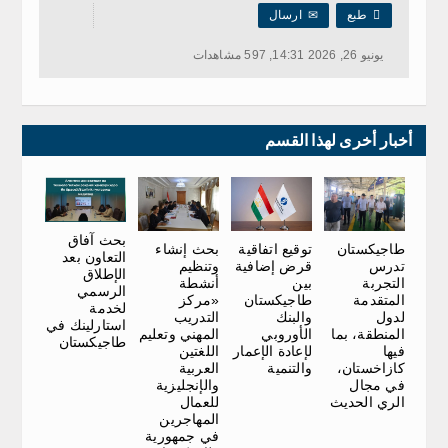

طبع
✉
ارسال
يونيو 26, 2026 14:31, 597 مشاهدات
أخبار أخرى لهذا القسم
بحث آفاق
توقيع اتفاقية
بحث إنشاء
طاجيكستان
التعاون بعد
قرض إضافية
وتنظيم
تدرس
الإطلاق
بين
أنشطة
التجربة
الرسمي
طاجيكستان
«مركز
المتقدمة
لخدمة
والبنك
التدريب
لدول
استارلينك في
الأوروبي
المهني وتعليم
المنطقة، بما
طاجيكستان
لإعادة الإعمار
اللغتين
فيها
والتنمية
العربية
كازاخستان،
والإنجليزية
في مجال
للعمال
الري الحديث
المهاجرين
في جمهورية