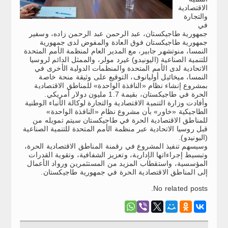
الاقتصادية
والتجارة
في
جمهورية طاجيكستان، عبد الرحمن عبد الرحمن زاده، وسفير
جمهورية طاجيكستان فوق العادة والمفوض لدى جمهورية
النمسا، منوتشهر جابير، مع المدير العام لمنظمة الأمم المتحدة
للتنمية الصناعية (اليونيدو) غيرد مولر، والممثل الدائم لروسيا
الاتحادية لدى الأمم المتحدة والمنظمات الدولية الأخرى في
النمسا، ميخائيل أوليانوف، التوقيع على وثيقة منحة خاصة
بمشروع إنشاء نظام «النافذة الواحدة» للمناطق الاقتصادية
الحرة في طاجيكستان، بقيمة 1.7 مليون دولار أمريكي.
وأفادت وزارة التنمية الاقتصادية والتجارة لوكالة الأنباء الوطنية
الطاجيكية «خاور» بأن مشروع نظام «النافذة الواحدة»
للمناطق الاقتصادية الحرة في طاجيكستان سيتم تمويله من
قبل روسيا الاتحادية عبر منظمة الأمم المتحدة للتنمية الصناعية
(اليونيدو).
وسيسهم تنفيذ المشروع في رقمنة المناطق الاقتصادية الحرة،
وتبسيط إجراءاتها الإدارية، وتعزيز الشفافية، وتقوية القدرات
المؤسسية، واستقطاب المزيد من المستثمرين ورواد الأعمال
إلى المناطق الاقتصادية الحرة في جمهورية طاجيكستان.
No related posts.