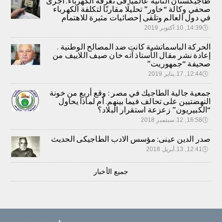
طاجيكستان الثانية عالميا فى تعرفة الكهرباء. أجرى
صحفي وكالة “خاور” تحليلًا مقارنًا لتكلفة الكهرباء
في دول العالم وتلقى إحصائيات مثيرة للاهتمام
🕔
14:39, 10.أكتوبر 2019
الحركة الباسماتشية كانت ضد المصالح الوطنية .
إعادة نشر مقال الأستاذ آته خان صيف اللاييف من
صحيفة “جمهوريت”
🕔
12:44, 17.يناير 2019
جمعية جالية الطاجيك في مصر : وقع أربع من خونة
النهضتيين على تحالف فيما بينهم. أم لماذا يحاول
“الكبيريون” زعزعة استقرار البلاد؟
🕔
16:58, 12.سبتمبر 2018
صدر الدين عينى: مؤسس الادب الطاجيكى الحديث
🕔
12:41, 13.أبريل 2018
جميع الأخبار