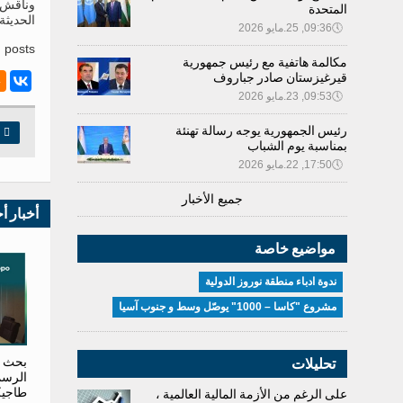
وناقش ا
المتحدة
الحديثة
🕔
09:36, 25.مايو 2026
 posts.
مكالمة هاتفية مع رئيس جمهورية
قيرغيزستان صادر جباروف
🕔
09:53, 23.مايو 2026
رئيس الجمهورية يوجه رسالة تهنئة

ط
بمناسبة يوم الشباب
🕔
17:50, 22.مايو 2026
جميع الأخبار
أخبار أ
مواضيع خاصة
ندوة ادباء منطقة نوروز الدولية
مشروع "كاسا – 1000" يوصّل وسط و جنوب آسيا
تحليلات
بحث آف
الرسم
طاجيك
على الرغم من الأزمة المالية العالمية ،