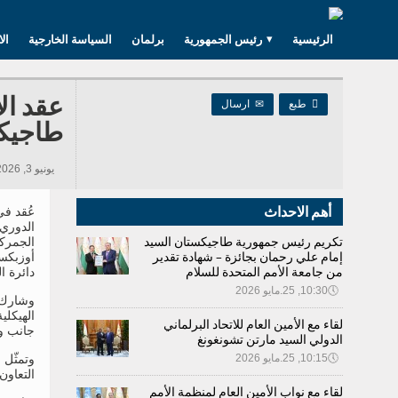
الرئيسية
رئيس الجمهورية
برلمان
السياسة الخارجية
ال
عقد ال

طبع
✉
ارسال
طاجيك
يونيو 3, 2026 17:36, 395 مشاهدات
أهم الاحداث
عُقد في
الدوري
تكريم رئيس جمهورية طاجيكستان السيد
الجمرك
إمام علي رحمان بجائزة – شهادة تقدير
أوزبكست
من جامعة الأمم المتحدة للسلام
دائرة ا
🕔
10:30, 25.مايو 2026
وشارك 
الهيكلي
لقاء مع الأمين العام للاتحاد البرلماني
جانب و
الدولي السيد مارتن تشونغونغ
🕔
10:15, 25.مايو 2026
وتمثّل 
التعاون
لقاء مع نواب الأمين العام لمنظمة الأمم