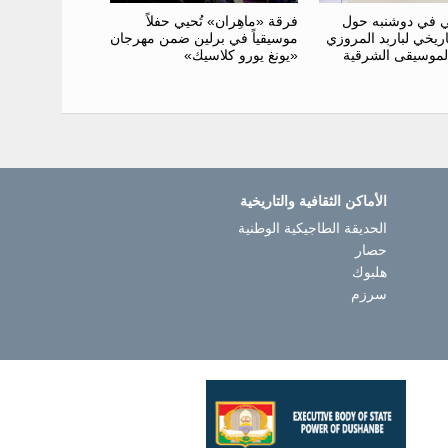
فرقة «ماهِران» تُحيي حفلاً
ي في دوشنبه حول
موسيقياً في برلين ضمن مهرجان
اريخي لباربد المروزي
«يونغ يورو كلاسيك»
لموسيقى الشرقية
الأماكن الثقافية والتاريخية
الحديقة الطاجيكية الوطنية
حصار
هلبوك
سرزم