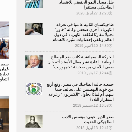
ظل معدل النمو الحقيقي للاقتصاد
الطاجيكي مستقرا
🕔
12:20, 27.أبريل 2020
طاجيكستان الثانية عالميا فى تعرفة
الكهرباء. أجرى صحفي وكالة “خاور”
تحليلًا مقارنًا لتكلفة الكهرباء في دول
العالم وتلقى إحصائيات مثيرة للاهتمام
🕔
14:39, 10.أكتوبر 2019
الحركة الباسماتشية كانت ضد المصالح
الوطنية . إعادة نشر مقال الأستاذ آته خان
سفير 
صيف اللاييف من صحيفة “جمهوريت”
عُمان
🕔
12:44, 17.يناير 2019
تجارة
التعاو
جمعية جالية الطاجيك في مصر : وقع أربع
من خونة النهضتيين على تحالف فيما
بينهم. أم لماذا يحاول “الكبيريون” زعزعة
استقرار البلاد؟
🕔
16:58, 12.سبتمبر 2018
صدر الدين عينى: مؤسس الادب
الطاجيكى الحديث
🕔
12:41, 13.أبريل 2018