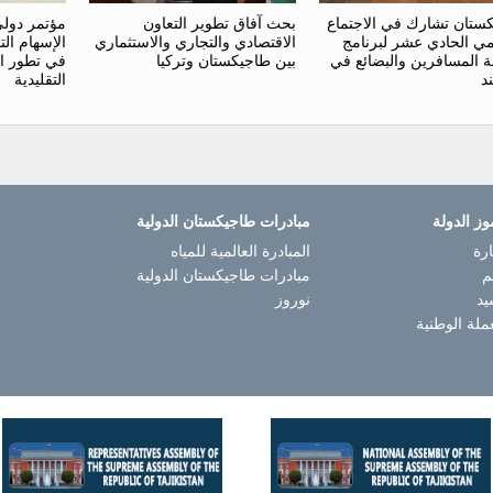
ستان تشارك في الاجتماع
بحث آفاق تطوير التعاون
مؤتمر دول
يمي الحادي عشر لبرنامج
الاقتصادي والتجاري والاستثماري
الإسهام الت
ة المسافرين والبضائع في
بين طاجيكستان وتركيا
في تطور ا
د
التقليدية
وز الدولة
مبادرات طاجيكستان الدولية
رة
المبادرة العالمية للمياه
م
مبادرات طاجيكستان الدولية
يد
نوروز
ملة الوطنية