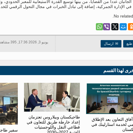
لجانبان عدداً من القضايا، من بينها توسيع القدرة الاستيعابية للمعبر الحدودي،
 في الإدارة الجمركية، إضافة إلى تبادل الخبرات في مجال التحول الرقمي للخد
No related
يونيو 3, 2026 17:36, 395 مشاهدات
بع
✉
ارسال
خرى لهذا القسم
طاجيكستان وبيلاروس تعتزمان
اق التعاون بعد الإطلاق
إعداد خارطة طريق للتعاون في
ي لخدمة استارلينك في
قطاعي النقل واللوجستيات
ستان
سفير طاجي
للفترة 2027–2030