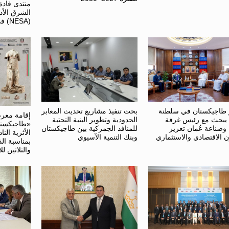
منتدى قاد
الشرق الأد
(NESA) في واشنطن
طاجيكستان في سلطنة
بحث تنفيذ مشاريع تحديث المعابر
إقامة معر
 يبحث مع رئيس غرفة
الحدودية وتطوير البنية التحتية
«طاجيكستا
 وصناعة عُمان تعزيز
للمنافذ الجمركية بين طاجيكستان
الأثرية النا
ن الاقتصادي والاستثماري
وبنك التنمية الآسيوي
بمناسبة ال
والثلاثين لل