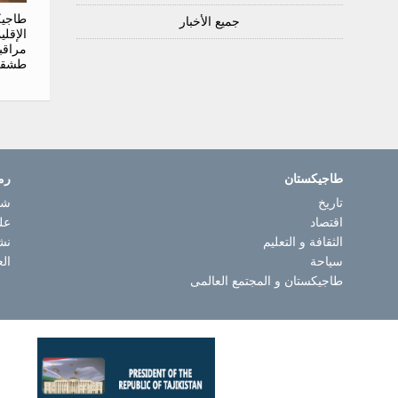
طاجيك
جميع الأخبار
الإقل
مراقب
طشقن
طاجيكستان
رم
تاريخ
شا
اقتصاد
عل
الثقافة و التعليم
نش
سياحة
الع
طاجيكستان و المجتمع العالمى