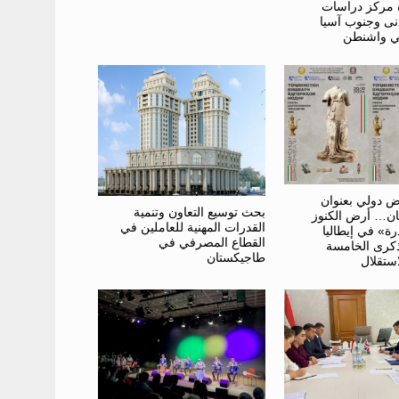
ة مركز دراسات
نى وجنوب آسيا
ض دولي بعنوان
بحث توسيع التعاون وتنمية
ن… أرض الكنوز
القدرات المهنية للعاملين في
درة» في إيطاليا
القطاع المصرفي في
ذكرى الخامسة
طاجيكستان
استقلال