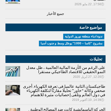
🕔
17:50, 22.مايو 2026
جميع الأخبار
مواضيع خاصة
ندوة ادباء منطقة نوروز الدولية
مشروع "كاسا – 1000" يوصّل وسط و جنوب آسيا
تحليلات
على الرغم من الأزمة المالية العالمية ، ظل معدل
النمو الحقيقي للاقتصاد الطاجيكي مستقرا
🕔
12:20, 27.أبريل 2020
طاجيكستان الثانية عالميا فى تعرفة الكهرباء. أجرى
صحفي وكالة “خاور” تحليلًا مقارنًا لتكلفة الكهرباء
في دول العالم وتلقى إحصائيات مثيرة للاهتمام
🕔
14:39, 10.أكتوبر 2019
الحركة الباسماتشية كانت ضد المصالح الوطنية .