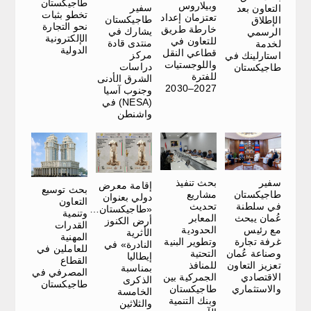
طاجيكستان
وبيلاروس
سفير
التعاون بعد
تخطو بثبات
تعتزمان إعداد
طاجيكستان
الإطلاق
نحو التجارة
خارطة طريق
يشارك في
الرسمي
الإلكترونية
للتعاون في
منتدى قادة
لخدمة
الدولية
قطاعي النقل
مركز
استارلينك في
واللوجستيات
دراسات
طاجيكستان
للفترة
الشرق الأدنى
2027–2030
وجنوب آسيا
(NESA) في
واشنطن
سفير
بحث تنفيذ
إقامة معرض
بحث توسيع
طاجيكستان
مشاريع
دولي بعنوان
التعاون
في سلطنة
تحديث
«طاجيكستان…
وتنمية
عُمان يبحث
المعابر
أرض الكنوز
القدرات
مع رئيس
الحدودية
الأثرية
المهنية
غرفة تجارة
وتطوير البنية
النادرة» في
للعاملين في
وصناعة عُمان
التحتية
إيطاليا
القطاع
تعزيز التعاون
للمنافذ
بمناسبة
المصرفي في
الاقتصادي
الجمركية بين
الذكرى
طاجيكستان
والاستثماري
طاجيكستان
الخامسة
وبنك التنمية
والثلاثين