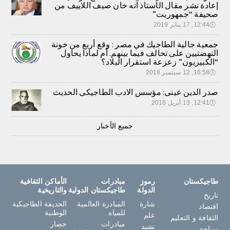
إعادة نشر مقال الأستاذ آته خان صيف اللاييف من
صحيفة “جمهوريت”
🕔
12:44, 17.يناير 2019
جمعية جالية الطاجيك في مصر : وقع أربع من خونة
النهضتيين على تحالف فيما بينهم. أم لماذا يحاول
“الكبيريون” زعزعة استقرار البلاد؟
🕔
16:58, 12.سبتمبر 2018
صدر الدين عينى: مؤسس الادب الطاجيكى الحديث
🕔
12:41, 13.أبريل 2018
جميع الأخبار
طاجيكستان
رموز
مبادرات
الأماكن الثقافية
الدولة
طاجيكستان الدولية
والتاريخية
تاريخ
شارة
المبادرة العالمية
الحديقة الطاجيكية
اقتصاد
للمياه
الوطنية
علم
الثقافة و التعليم
مبادرات
حصار
نشيد
سياحة