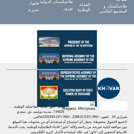
طاجيكستان الدولية
هلبوك
العملة
طاجيكستان و
نوروز
الوطنية
سرزم
المجتمع العالمى
وكالة "خاور" للانباء الطاجيكية الوطنية .
734025، مدينة دوشنبه. ش. سعدي
شيرازي 16 . تلفون +992 (37)2385217, +992 (37) 2232383فاكس.
©جميع الحقوق محفوظة. يحظر أي استنساخ أو استخدام أي من محتويات هذا الموقع
دون موافقة كتابية صريحة من رئاسة وكالة "خاور" للانباء الطاجيكية الوطنية. یجب الاستناد
بالارتباط التشعبي إلى "خاور" في حالة استخدام الأخبار. البريد الإلكتروني: