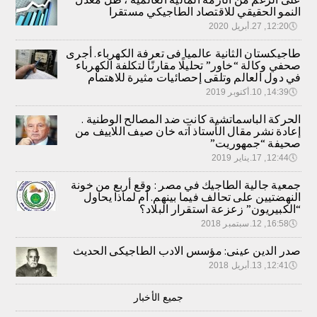
النمو الحقيقي للاقتصاد الطاجيكي مستقرا
🕔
12:20, 27.أبريل 2020
طاجيكستان الثانية عالميا فى تعرفة الكهرباء. أجرى
صحفي وكالة “خاور” تحليلًا مقارنًا لتكلفة الكهرباء
في دول العالم وتلقى إحصائيات مثيرة للاهتمام
🕔
14:39, 10.أكتوبر 2019
الحركة الباسماتشية كانت ضد المصالح الوطنية .
إعادة نشر مقال الأستاذ آته خان صيف اللاييف من
صحيفة “جمهوريت”
🕔
12:44, 17.يناير 2019
جمعية جالية الطاجيك في مصر : وقع أربع من خونة
النهضتيين على تحالف فيما بينهم. أم لماذا يحاول
“الكبيريون” زعزعة استقرار البلاد؟
🕔
16:58, 12.سبتمبر 2018
صدر الدين عينى: مؤسس الادب الطاجيكى الحديث
🕔
12:41, 13.أبريل 2018
جميع الأخبار