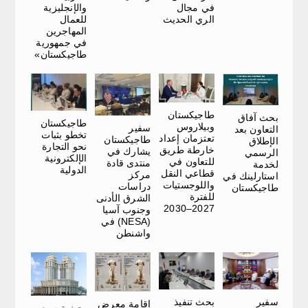
والإنجليزية
في مجال
للعمال
الري الحديث
المهاجرين
في جمهورية
طاجيكستان»
طاجيكستان
بحث آفاق
طاجيكستان
وبيلاروس
سفير
التعاون بعد
تخطو بثبات
تعتزمان إعداد
طاجيكستان
الإطلاق
نحو التجارة
خارطة طريق
يشارك في
الرسمي
الإلكترونية
للتعاون في
منتدى قادة
لخدمة
الدولية
قطاعي النقل
مركز
استارلينك في
واللوجستيات
دراسات
طاجيكستان
للفترة
الشرق الأدنى
2027–2030
وجنوب آسيا
(NESA) في
واشنطن
سفير
بحث تنفيذ
إقامة معرض