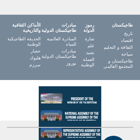
طاجيكستان
رموز
مبادرات
الأماكن الثقافية
الدولة
طاجيكستان الدولية
والتاريخية
تاريخ
شارة
المبادرة العالمية
الحديقة الطاجيكية
اقتصاد
للمياه
الوطنية
علم
الثقافة و التعليم
مبادرات
حصار
نشيد
سياحة
طاجيكستان الدولية
هلبوك
العملة
طاجيكستان و
نوروز
الوطنية
سرزم
المجتمع العالمى