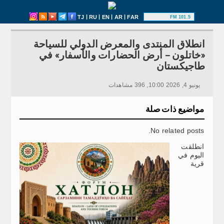
|
|
|
|
TJ
RU
EN
AR
FAR
101.5 FM
انطلاق المنتدى والمعرض الدولي للسياحة
«خاتلون – أرض الحضارات والأسفار» في
طاجيكستان
يونيو 4, 2026 10:00, 396 مشاهدات
مواضيع ذات صلة
No related posts.
انطلقت
اليوم في
قرية