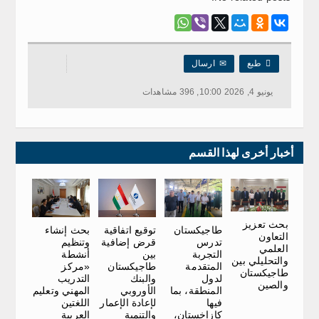

طبع
✉
ارسال
يونيو 4, 2026 10:00, 396 مشاهدات
أخبار أخرى لهذا القسم
بحث تعزيز
توقيع اتفاقية
بحث إنشاء
طاجيكستان
التعاون
قرض إضافية
وتنظيم
تدرس
العلمي
بين
أنشطة
التجربة
والتحليلي بين
طاجيكستان
«مركز
المتقدمة
طاجيكستان
والبنك
التدريب
لدول
والصين
الأوروبي
المهني وتعليم
المنطقة، بما
لإعادة الإعمار
اللغتين
فيها
والتنمية
العربية
كازاخستان،