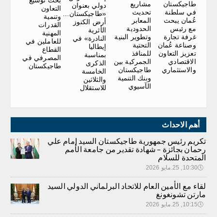
بحث توسيع
طاجيكستان
مشاريع
دولي بعنوان
التعاون
في سلطنة
تحديث
«طاجيكستان…
وتنمية
عُمان يبحث
المعابر
أرض الكنوز
القدرات
مع رئيس
الحدودية
الأثرية
المهنية
غرفة تجارة
وتطوير البنية
النادرة» في
للعاملين في
وصناعة عُمان
التحتية
إيطاليا
القطاع
تعزيز التعاون
للمنافذ
بمناسبة
المصرفي في
الاقتصادي
الجمركية بين
الذكرى
طاجيكستان
والاستثماري
طاجيكستان
الخامسة
وبنك التنمية
والثلاثين
الآسيوي
للاستقلال
أهم الاحداث
تكريم رئيس جمهورية طاجيكستان السيد إمام علي
رحمان بجائزة – شهادة تقدير من جامعة الأمم
المتحدة للسلام
🕔
10:30, 25.مايو 2026
لقاء مع الأمين العام للاتحاد البرلماني الدولي السيد
مارتن تشونغونغ
🕔
10:15, 25.مايو 2026