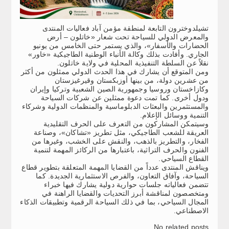
تشيلدوخترون التابعة لمنطقة مؤمن آباد فعاليات المنتدى
والمعرض الدولي للسياحة تحت شعار «خاتلون – أرض
الحضارات والأسفار»، والذي يستمر حتى الخامس من يونيو
الجاري. وأفادت بذلك وكالة الأنباء الوطنية الطاجيكية «خاور»
نقلاً عن السلطة التنفيذية المحلية في ولاية خاتلون.
ومن المتوقع أن يشارك في هذا الحدث الدولي ممثلون من أكثر
من عشرين دولة، من بينها أوزبكستان وقيرغيزستان
وكازاخستان وروسيا وجمهورية الصين الشعبية وتركيا وإيران
ودول أخرى. كما تمت دعوة ممثلين عن شركات السياحة
والمستثمرين والبعثات الدبلوماسية والمنظمات الدولية وشركاء
التنمية ووسائل الإعلام.
وسيتمكن المشاركون من التعرف على الحرف التقليدية
العريقة للشعب الطاجيكي، مثل تطريز «تشاكان»، وصناعة
الفخار، والتطريز بالذهب، والنقش على الخشب، وغيرها من
الفنون والحرف التراثية، باعتبارها من الركائز المهمة لتنمية
القطاع السياحي.
ويناقش المنتدى عدداً من القضايا المهمة المتعلقة بتطوير قطاع
السياحة، وآفاق التعاون، والفرص الاستثمارية الجديدة. كما
تتضمن فعالياته جلسات حوارية دولية يشارك فيها خبراء
ومتخصصون لمناقشة أبرز التحديات والقضايا الراهنة في
المجال السياحي، بما في ذلك السياحة الرقمية وتطبيقات الذكاء
الاصطناعي.
No related posts.