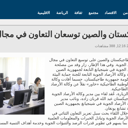
امن
الاقتصاد
مجتمع
ثقافة
الرياضة
الاقليمية
تان والصين توسعان التعاون في مجال 
اجيكستان والصين على توسيع التعاون في مجال
 الجوية. وفي هذا الإطار، زار وفد من مصلحة
 الجوية في شينجيانغ التابعة لجمهورية الصين
وكالة الأرصاد الجوية التابعة للجنة حماية البيئة
ومة جمهورية طاجيكستان، حسبما أفادت وكالة
 الوطنية الطاجيكية «خاور» نقلاً عن وكالة الأرصاد
الطاجيكية.
لزيارة، عُقد لقاء بين مدير وكالة الأرصاد الجوية
كستان عبد الله قربان زاده، ونائب مدير
لأرصاد الجوية في شينجيانغ بجمهورية الصين
 تشانغ يونغان.
ال اللقاء بحث سبل تعزيز التعاون الثنائي في
أرصاد الجوية وتبادل الخبرات والمعلومات العلمية
 بما يسهم في تطوير قدرات الرصد والتنبؤات الجوية وخدمة أهداف التنمية المست