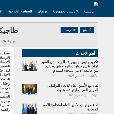
الرئيسية
رئيس الجمهورية
برلمان
السياسة الخارجية
ال
طاجيكس

طبع
✉
ارسال
يونيو 4, 2026 12:16, 388 مشاهدات
أهم الاحداث
تعمل ط
الأرصاد
تكريم رئيس جمهورية طاجيكستان السيد
الأرصاد
إمام علي رحمان بجائزة – شهادة تقدير
الشعبية 
من جامعة الأمم المتحدة للسلام
لدى حك
الأنباء
🕔
10:30, 25.مايو 2026
الجوية 
وخلال ا
لقاء مع الأمين العام للاتحاد البرلماني
في طاجي
الدولي السيد مارتن تشونغونغ
مصلحة ا
🕔
10:15, 25.مايو 2026
الشعبية
وجرى خل
لقاء مع نواب الأمين العام لمنظمة الأمم
مجال ال
المتحدة
والفنية