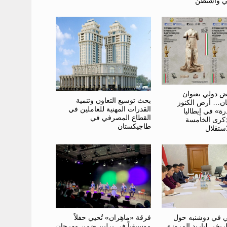
ض دولي بعنوان
بحث توسيع التعاون وتنمية
ن… أرض الكنوز
القدرات المهنية للعاملين في
درة» في إيطاليا
القطاع المصرفي في
ذكرى الخامسة
طاجيكستان
استقلال
فرقة «ماهِران» تُحيي حفلاً
ي في دوشنبه حول
موسيقياً في برلين ضمن مهرجان
اريخي لباربد المروزي