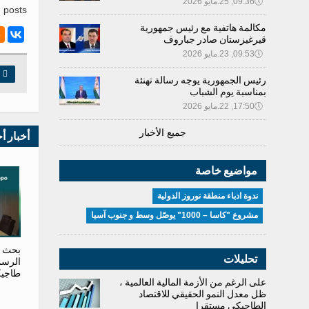
🕔
09:36, 25.مايو 2026
 posts.
مكالمة هاتفية مع رئيس جمهورية
قيرغيزستان صادر جباروف
🕔
09:53, 23.مايو 2026

ط
رئيس الجمهورية يوجه رسالة تهنئة
بمناسبة يوم الشباب
🕔
17:50, 22.مايو 2026
جميع الأخبار
أخبار أ
مواضيع خاصة
ندوة ادباء منطقة نوروز الدولية
مشروع "كاسا – 1000" يوصّل وسط و جنوب آسيا
بحث آف
تحليلات
الرسم
طاجيك
على الرغم من الأزمة المالية العالمية ،
ظل معدل النمو الحقيقي للاقتصاد
الطاجيكي مستقرا