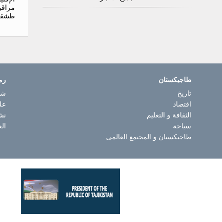
مراقب
طشقن
طاجيكستان
رم
تاريخ
شا
اقتصاد
عل
الثقافة و التعليم
نش
سياحة
الع
طاجيكستان و المجتمع العالمى