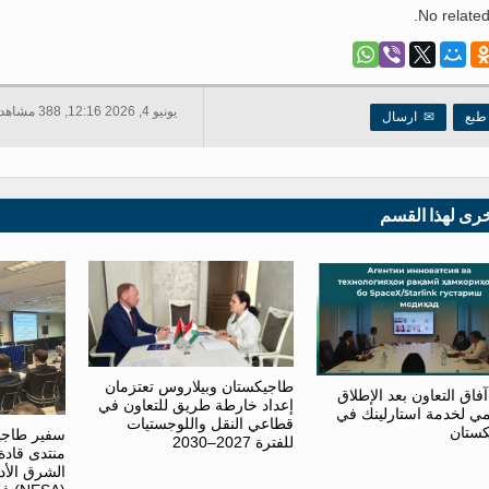
No related
يونيو 4, 2026 12:16, 388 مشاهدات
بع
✉
ارسال
خرى لهذا القسم
طاجيكستان وبيلاروس تعتزمان
اق التعاون بعد الإطلاق
إعداد خارطة طريق للتعاون في
ي لخدمة استارلينك في
قطاعي النقل واللوجستيات
ستان
سفير طاجي
للفترة 2027–2030
منتدى قاد
الشرق الأد