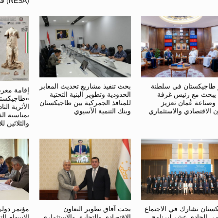
(NESA) في واشنطن
طاجيكستان في سلطنة
بحث تنفيذ مشاريع تحديث المعابر
إقامة معر
 يبحث مع رئيس غرفة
الحدودية وتطوير البنية التحتية
«طاجيكستا
 وصناعة عُمان تعزيز
للمنافذ الجمركية بين طاجيكستان
الأثرية النا
ن الاقتصادي والاستثماري
وبنك التنمية الآسيوي
بمناسبة ال
والثلاثين لل
ستان تشارك في الاجتماع
بحث آفاق تطوير التعاون
مؤتمر دول
يمي الحادي عشر لبرنامج
الاقتصادي والتجاري والاستثماري
الإسهام الت