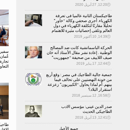
🕔
12:20, 27.أبريل 2020
طاجيكستان الثانية عالميا فى تعرفة
الكهرباء. أجرى صحفي وكالة “خاور”
تحليلًا مقارنًا لتكلفة الكهرباء في دول
العالم وتلقى إحصائيات مثيرة للاهتمام
🕔
14:39, 10.أكتوبر 2019
الحركة الباسماتشية كانت ضد المصالح
سفير 
الوطنية . إعادة نشر مقال الأستاذ آته خان
عُمان
صيف اللاييف من صحيفة “جمهوريت”
تجارة
🕔
12:44, 17.يناير 2019
التعاو
جمعية جالية الطاجيك في مصر : وقع أربع
من خونة النهضتيين على تحالف فيما
بينهم. أم لماذا يحاول “الكبيريون” زعزعة
استقرار البلاد؟
🕔
16:58, 12.سبتمبر 2018
صدر الدين عينى: مؤسس الادب
الطاجيكى الحديث
🕔
12:41, 13.أبريل 2018
طاجيك
جميع الأخبار
الإقل