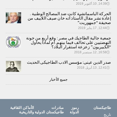
🕔
14:39, 10.أكتوبر 2019
الحركة الباسماتشية كانت ضد المصالح الوطنية .
إعادة نشر مقال الأستاذ آته خان صيف اللاييف من
صحيفة “جمهوريت”
🕔
12:44, 17.يناير 2019
جمعية جالية الطاجيك في مصر : وقع أربع من خونة
النهضتيين على تحالف فيما بينهم. أم لماذا يحاول
“الكبيريون” زعزعة استقرار البلاد؟
🕔
16:58, 12.سبتمبر 2018
صدر الدين عينى: مؤسس الادب الطاجيكى الحديث
🕔
12:41, 13.أبريل 2018
جميع الأخبار
طاجيكستان
رموز
مبادرات
الأماكن الثقافية
الدولة
طاجيكستان الدولية
والتاريخية
تاريخ