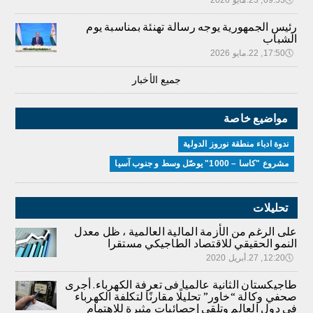
رئيس الجمهورية يوجه رسالة تهنئة بمناسبة يوم
الشباب
🕔
17:50, 22.مايو 2026
جميع الأخبار
مواضيع خاصة
ندوة ادباء منطقة نوروز الدولية
مشروع "كاسا – 1000" يوصّل وسط و جنوب آسيا
تحليلات
على الرغم من الأزمة المالية العالمية ، ظل معدل
النمو الحقيقي للاقتصاد الطاجيكي مستقرا
🕔
12:20, 27.أبريل 2020
طاجيكستان الثانية عالميا فى تعرفة الكهرباء. أجرى
صحفي وكالة “خاور” تحليلًا مقارنًا لتكلفة الكهرباء
في دول العالم وتلقى إحصائيات مثيرة للاهتمام