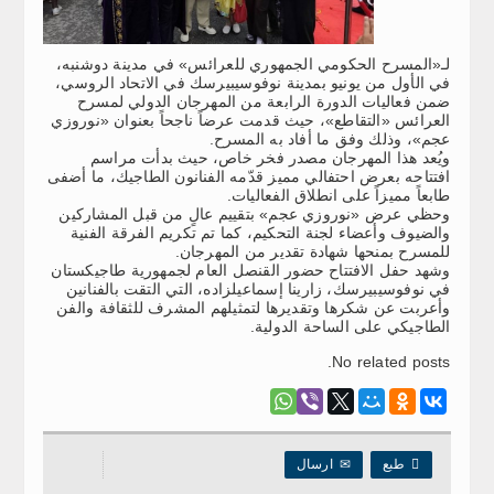
لـ«المسرح الحكومي الجمهوري للعرائس» في مدينة دوشنبه،
في الأول من يونيو بمدينة نوفوسيبيرسك في الاتحاد الروسي،
ضمن فعاليات الدورة الرابعة من المهرجان الدولي لمسرح
العرائس «التقاطع»، حيث قدمت عرضاً ناجحاً بعنوان «نوروزي
عجم»، وذلك وفق ما أفاد به المسرح.
ويُعد هذا المهرجان مصدر فخر خاص، حيث بدأت مراسم
افتتاحه بعرض احتفالي مميز قدّمه الفنانون الطاجيك، ما أضفى
طابعاً مميزاً على انطلاق الفعاليات.
وحظي عرض «نوروزي عجم» بتقييم عالٍ من قبل المشاركين
والضيوف وأعضاء لجنة التحكيم، كما تم تكريم الفرقة الفنية
للمسرح بمنحها شهادة تقدير من المهرجان.
وشهد حفل الافتتاح حضور القنصل العام لجمهورية طاجيكستان
في نوفوسيبيرسك، زارينا إسماعيلزاده، التي التقت بالفنانين
وأعربت عن شكرها وتقديرها لتمثيلهم المشرف للثقافة والفن
الطاجيكي على الساحة الدولية.
No related posts.

طبع
✉
ارسال