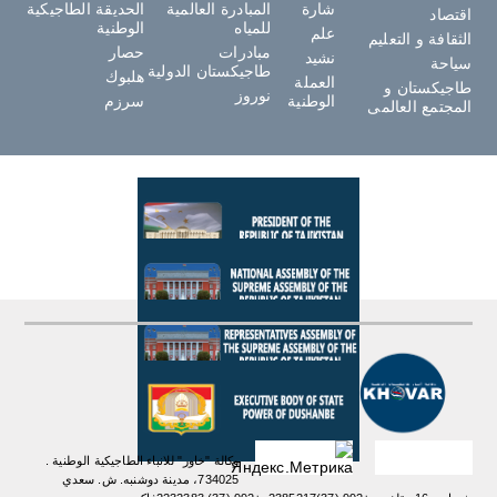
شارة
المبادرة العالمية
الحديقة الطاجيكية
اقتصاد
للمياه
الوطنية
علم
الثقافة و التعليم
مبادرات
حصار
نشيد
سياحة
طاجيكستان الدولية
هلبوك
العملة
طاجيكستان و
نوروز
الوطنية
سرزم
المجتمع العالمى
وكالة "خاور" للانباء الطاجيكية الوطنية .
734025، مدينة دوشنبه. ش. سعدي