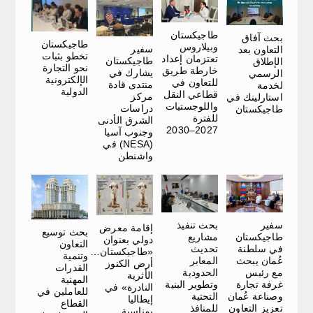
طاجيكستان
بحث آفاق
طاجيكستان
وبيلاروس
سفير
التعاون بعد
تخطو بثبات
تعتزمان إعداد
طاجيكستان
الإطلاق
نحو التجارة
خارطة طريق
يشارك في
الرسمي
الإلكترونية
للتعاون في
منتدى قادة
لخدمة
الدولية
قطاعي النقل
مركز
استارلينك في
واللوجستيات
دراسات
طاجيكستان
للفترة
الشرق الأدنى
2027–2030
وجنوب آسيا
(NESA) في
واشنطن
سفير
بحث تنفيذ
إقامة معرض
بحث توسيع
طاجيكستان
مشاريع
دولي بعنوان
التعاون
في سلطنة
تحديث
«طاجيكستان…
وتنمية
عُمان يبحث
المعابر
أرض الكنوز
القدرات
مع رئيس
الحدودية
الأثرية
المهنية
غرفة تجارة
وتطوير البنية
النادرة» في
للعاملين في
وصناعة عُمان
التحتية
إيطاليا
القطاع
تعزيز التعاون
للمنافذ
بمناسبة