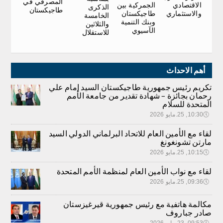
المصرفي في
الاقتصادي
الجمركية بين
الذكرى
طاجيكستان
والاستثماري
طاجيكستان
الخامسة
وبنك التنمية
والثلاثين
الآسيوي
للاستقلال
أهم الاحداث
تكريم رئيس جمهورية طاجيكستان السيد إمام علي
رحمان بجائزة – شهادة تقدير من جامعة الأمم
المتحدة للسلام
🕔
10:30, 25.مايو 2026
لقاء مع الأمين العام للاتحاد البرلماني الدولي السيد
مارتن تشونغونغ
🕔
10:15, 25.مايو 2026
لقاء مع نواب الأمين العام لمنظمة الأمم المتحدة
🕔
09:36, 25.مايو 2026
مكالمة هاتفية مع رئيس جمهورية قيرغيزستان
صادر جباروف
🕔
09:53, 23.مايو 2026