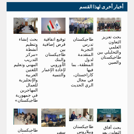
أخبار أخرى لهذا القسم
بحث تعزيز
توقيع اتفاقية
بحث إنشاء
طاجيكستان
التعاون
قرض إضافية
وتنظيم
تدرس
العلمي
بين
أنشطة
التجربة
والتحليلي بين
طاجيكستان
«مركز
المتقدمة
طاجيكستان
والبنك
التدريب
لدول
والصين
الأوروبي
المهني وتعليم
المنطقة، بما
لإعادة الإعمار
اللغتين
فيها
والتنمية
العربية
كازاخستان،
والإنجليزية
في مجال
للعمال
الري الحديث
المهاجرين
في جمهورية
طاجيكستان»
طاجيكستان
بحث آفاق
طاجيكستان
وبيلاروس
سفير
التعاون بعد