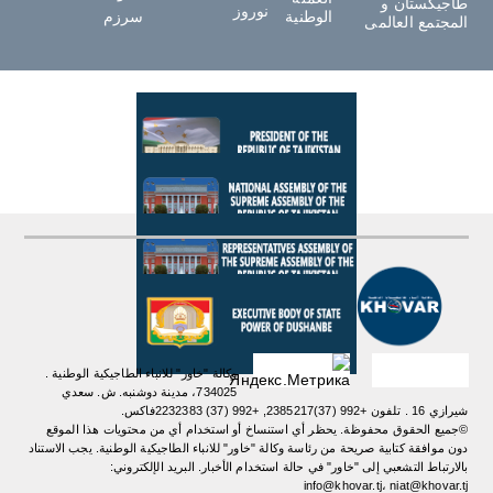
طاجيكستان و
نوروز
الوطنية
سرزم
المجتمع العالمى
وكالة "خاور" للانباء الطاجيكية الوطنية .
734025، مدينة دوشنبه. ش. سعدي
شيرازي 16 . تلفون +992 (37)2385217, +992 (37) 2232383فاكس.
©جميع الحقوق محفوظة. يحظر أي استنساخ أو استخدام أي من محتويات هذا الموقع
دون موافقة كتابية صريحة من رئاسة وكالة "خاور" للانباء الطاجيكية الوطنية. یجب الاستناد
بالارتباط التشعبي إلى "خاور" في حالة استخدام الأخبار. البريد الإلكتروني:
info@khovar.tj، niat@khovar.tj