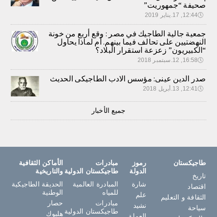
صحيفة “جمهوريت”
🕔
12:44, 17.يناير 2019
جمعية جالية الطاجيك في مصر : وقع أربع من خونة
النهضتيين على تحالف فيما بينهم. أم لماذا يحاول
“الكبيريون” زعزعة استقرار البلاد؟
🕔
16:58, 12.سبتمبر 2018
صدر الدين عينى: مؤسس الادب الطاجيكى الحديث
🕔
12:41, 13.أبريل 2018
جميع الأخبار
طاجيكستان
رموز
مبادرات
الأماكن الثقافية
الدولة
طاجيكستان الدولية
والتاريخية
تاريخ
شارة
المبادرة العالمية
الحديقة الطاجيكية
اقتصاد
للمياه
الوطنية
علم
الثقافة و التعليم
مبادرات
حصار
نشيد
سياحة
طاجيكستان الدولية
هلبوك
العملة