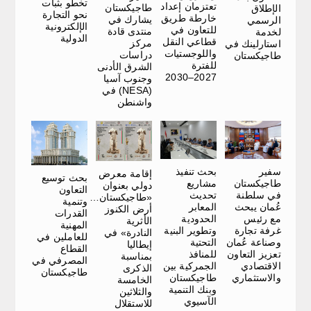
تخطو بثبات
تعتزمان إعداد
طاجيكستان
الإطلاق
نحو التجارة
خارطة طريق
يشارك في
الرسمي
الإلكترونية
للتعاون في
منتدى قادة
لخدمة
الدولية
قطاعي النقل
مركز
استارلينك في
واللوجستيات
دراسات
طاجيكستان
للفترة
الشرق الأدنى
2027–2030
وجنوب آسيا
(NESA) في
واشنطن
سفير
بحث تنفيذ
إقامة معرض
بحث توسيع
طاجيكستان
مشاريع
دولي بعنوان
التعاون
في سلطنة
تحديث
«طاجيكستان…
وتنمية
عُمان يبحث
المعابر
أرض الكنوز
القدرات
مع رئيس
الحدودية
الأثرية
المهنية
غرفة تجارة
وتطوير البنية
النادرة» في
للعاملين في
وصناعة عُمان
التحتية
إيطاليا
القطاع
تعزيز التعاون
للمنافذ
بمناسبة
المصرفي في
الاقتصادي
الجمركية بين
الذكرى
طاجيكستان
والاستثماري
طاجيكستان
الخامسة
وبنك التنمية
والثلاثين
الآسيوي
للاستقلال