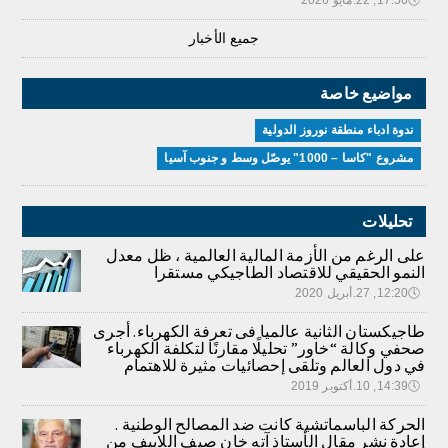
جميع الأخبار
مواضيع خاصة
ندوة ادباء منطقة نوروز الدولية
مشروع "كاسا – 1000" يوصّل وسط و جنوب آسيا
تحليلات
على الرغم من الأزمة المالية العالمية ، ظل معدل
النمو الحقيقي للاقتصاد الطاجيكي مستقرا
🕔
12:20, 27.أبريل 2020
طاجيكستان الثانية عالميا فى تعرفة الكهرباء. أجرى
صحفي وكالة “خاور” تحليلًا مقارنًا لتكلفة الكهرباء
في دول العالم وتلقى إحصائيات مثيرة للاهتمام
🕔
14:39, 10.أكتوبر 2019
الحركة الباسماتشية كانت ضد المصالح الوطنية .
إعادة نشر مقال الأستاذ آته خان صيف اللاييف من