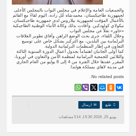
والجمعيات العامة والإعلام في مجلس النواب بالمجلس الأعلى
لجمهورية طاجيكستان، محمدشاه غُل زاده، اليوم لقاءً مع القائم
بالأعمال المؤقت لجمهورية بيلاروس لدى جمهورية طاجيكستان،
نيكولاي كولودكين. وأفادت بذلك وكالة الأنباء الوطنية الطاجيكية
«خاور» نقلاً عن مجلس النواب.
وخلال اللقاء، جرى بحث الوضع الراهن وآفاق تطوير العلاقات
البرلمانية بين البلدين، مع التركيز بشكل خاص على توسيع
التعاون في إطار المنظمات البرلمانية الدولية.
كما أولى الجانبان اهتماماً بجدول أعمال الدورة السنوية الثالثة
والثلاثين للجمعية البرلمانية لمنظمة الأمن والتعاون في أوروبا،
المقرر عقدها خلال الفترة من 4 إلى 8 يوليو من العام الجاري
في مدينة لاهاي بمملكة هولندا.
No related posts.

طبع
✉
ارسال
يونيو 25, 2026 15:30, 514 مشاهدات