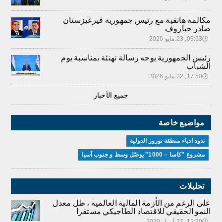
مكالمة هاتفية مع رئيس جمهورية قيرغيزستان
صادر جباروف
🕔
09:53, 23.مايو 2026
رئيس الجمهورية يوجه رسالة تهنئة بمناسبة يوم
الشباب
🕔
17:50, 22.مايو 2026
جميع الأخبار
مواضيع خاصة
ندوة ادباء منطقة نوروز الدولية
مشروع "كاسا – 1000" يوصّل وسط و جنوب آسيا
تحليلات
على الرغم من الأزمة المالية العالمية ، ظل معدل
النمو الحقيقي للاقتصاد الطاجيكي مستقرا
🕔
12:20, 27.أبريل 2020