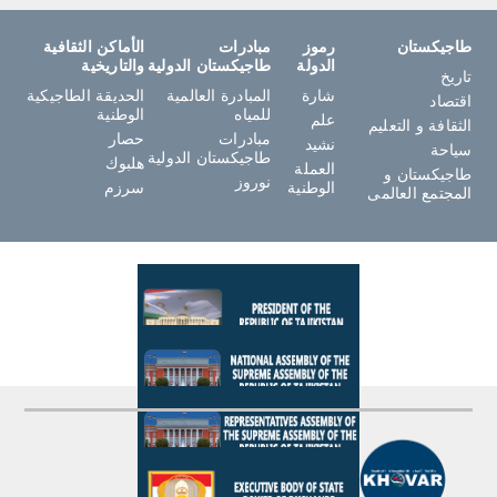
طاجيكستان
رموز
مبادرات
الأماكن الثقافية
الدولة
طاجيكستان الدولية
والتاريخية
تاريخ
شارة
المبادرة العالمية
الحديقة الطاجيكية
اقتصاد
للمياه
الوطنية
علم
الثقافة و التعليم
مبادرات
حصار
نشيد
سياحة
طاجيكستان الدولية
هلبوك
العملة
طاجيكستان و
نوروز
الوطنية
سرزم
المجتمع العالمى