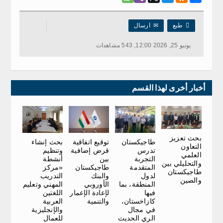

طبع
✉
ارسال
يونيو 25, 2026 12:00, 543 مشاهدات
أخبار أخرى لهذا القسم
بحث تعزيز
توقيع اتفاقية
بحث إنشاء
طاجيكستان
التعاون
قرض إضافية
وتنظيم
تدرس
العلمي
بين
أنشطة
التجربة
والتحليلي بين
طاجيكستان
«مركز
المتقدمة
طاجيكستان
والبنك
التدريب
لدول
والصين
الأوروبي
المهني وتعليم
المنطقة، بما
لإعادة الإعمار
اللغتين
فيها
والتنمية
العربية
كازاخستان،
والإنجليزية
في مجال
للعمال
الري الحديث