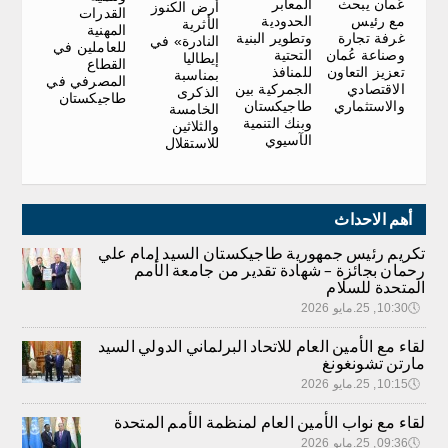
عُمان يبحث
المعابر
أرض الكنوز
القدرات
مع رئيس
الحدودية
الأثرية
المهنية
غرفة تجارة
وتطوير البنية
النادرة» في
للعاملين في
وصناعة عُمان
التحتية
إيطاليا
القطاع
تعزيز التعاون
للمنافذ
بمناسبة
المصرفي في
الاقتصادي
الجمركية بين
الذكرى
طاجيكستان
والاستثماري
طاجيكستان
الخامسة
وبنك التنمية
والثلاثين
الآسيوي
للاستقلال
أهم الاحداث
تكريم رئيس جمهورية طاجيكستان السيد إمام علي
رحمان بجائزة – شهادة تقدير من جامعة الأمم
المتحدة للسلام
🕔
10:30, 25.مايو 2026
لقاء مع الأمين العام للاتحاد البرلماني الدولي السيد
مارتن تشونغونغ
🕔
10:15, 25.مايو 2026
لقاء مع نواب الأمين العام لمنظمة الأمم المتحدة
🕔
09:36, 25.مايو 2026