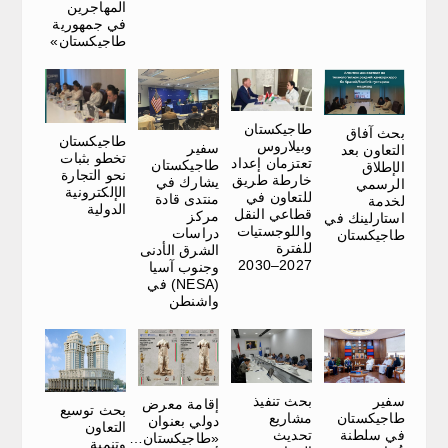
المهاجرين
في جمهورية
طاجيكستان»
طاجيكستان
بحث آفاق
طاجيكستان
وبيلاروس
سفير
التعاون بعد
تخطو بثبات
تعتزمان إعداد
طاجيكستان
الإطلاق
نحو التجارة
خارطة طريق
يشارك في
الرسمي
الإلكترونية
للتعاون في
منتدى قادة
لخدمة
الدولية
قطاعي النقل
مركز
استارلينك في
واللوجستيات
دراسات
طاجيكستان
للفترة
الشرق الأدنى
2027–2030
وجنوب آسيا
(NESA) في
واشنطن
سفير
بحث تنفيذ
إقامة معرض
بحث توسيع
طاجيكستان
مشاريع
دولي بعنوان
التعاون
في سلطنة
تحديث
«طاجيكستان…
وتنمية