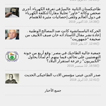
طاجيكستان الثانية عالميا فى تعرفة الكهرباء. أجرى
صحفي وكالة “خاور” تحليلًا مقارنًا لتكلفة الكهرباء
في دول العالم وتلقى إحصائيات مثيرة للاهتمام
🕔
14:39, 10.أكتوبر 2019
الحركة الباسماتشية كانت ضد المصالح الوطنية .
إعادة نشر مقال الأستاذ آته خان صيف اللاييف من
صحيفة “جمهوريت”
🕔
12:44, 17.يناير 2019
جمعية جالية الطاجيك في مصر : وقع أربع من خونة
النهضتيين على تحالف فيما بينهم. أم لماذا يحاول
“الكبيريون” زعزعة استقرار البلاد؟
🕔
16:58, 12.سبتمبر 2018
صدر الدين عينى: مؤسس الادب الطاجيكى الحديث
🕔
12:41, 13.أبريل 2018
جميع الأخبار