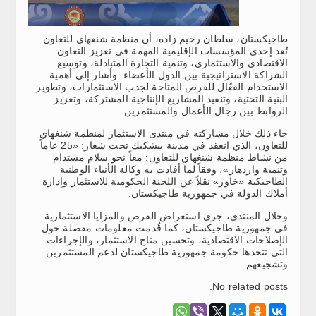
طاجيكستان، سلطان رحيم زاده، أن منظمة شنغهاي للتعاون
تُعد إحدى المؤسسات الإقليمية المهمة في تعزيز التعاون
الاقتصادي والاستثماري، وتنمية التجارة المتبادلة، وتوسيع
الشراكة الاستراتيجية بين الدول الأعضاء. وأشار إلى أهمية
الاستخدام الفعّال للفرص المتاحة لجذب الاستثمارات، وتطوير
البنية التحتية، وتنفيذ المشاريع الإنتاجية المشتركة، وتعزيز
الروابط بين رجال الأعمال والمستثمرين.
جاء ذلك خلال مشاركته في منتدى الاستثمار لمنظمة شنغهاي
للتعاون، الذي انعقد في مدينة بيشكيك تحت شعار: «25 عاماً
من نشاط منظمة شنغهاي للتعاون: معاً نحو سلام مستدام
وتنمية وازدهار»، وفقاً لما أفادت به وكالة الأنباء الوطنية
الطاجيكية «خاور» نقلاً عن اللجنة الحكومية للاستثمار وإدارة
أملاك الدولة في جمهورية طاجيكستان.
وخلال المنتدى، جرى استعراض الفرص والمزايا الاستثمارية
في جمهورية طاجيكستان، كما قُدمت معلومات مفصلة حول
الإصلاحات الاقتصادية، وتحسين مناخ الاستثمار، والإجراءات
التي تتخذها حكومة جمهورية طاجيكستان لدعم المستثمرين
وتشجيعهم.
No related posts.