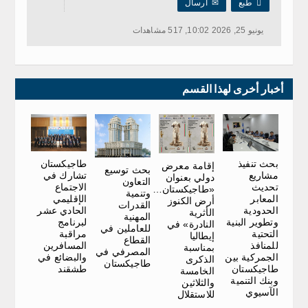

طبع
✉
ارسال
يونيو 25, 2026 10:02, 517 مشاهدات
أخبار أخرى لهذا القسم
طاجيكستان
بحث تنفيذ
إقامة معرض
بحث توسيع
تشارك في
مشاريع
دولي بعنوان
التعاون
الاجتماع
تحديث
«طاجيكستان…
وتنمية
الإقليمي
المعابر
أرض الكنوز
القدرات
الحادي عشر
الحدودية
الأثرية
المهنية
لبرنامج
وتطوير البنية
النادرة» في
للعاملين في
مراقبة
التحتية
إيطاليا
القطاع
المسافرين
للمنافذ
بمناسبة
المصرفي في
والبضائع في
الجمركية بين
الذكرى
طاجيكستان
طشقند
طاجيكستان
الخامسة
وبنك التنمية
والثلاثين
الآسيوي
للاستقلال