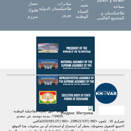
مبادرات
حصار
نشيد
سياحة
طاجيكستان الدولية
هلبوك
العملة
طاجيكستان و
نوروز
الوطنية
سرزم
المجتمع العالمى
وكالة "خاور" للانباء الطاجيكية الوطنية .
734025، مدينة دوشنبه. ش. سعدي
شيرازي 16 . تلفون +992 (37)2385217, +992 (37) 2232383فاكس.
©جميع الحقوق محفوظة. يحظر أي استنساخ أو استخدام أي من محتويات هذا الموقع
دون موافقة كتابية صريحة من رئاسة وكالة "خاور" للانباء الطاجيكية الوطنية. یجب الاستناد