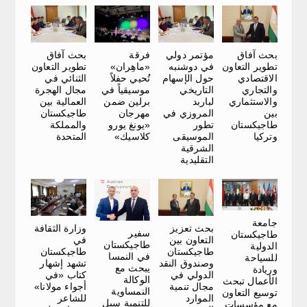
بحث آفاق
فرقة
مؤتمر دولي
بحث آفاق
تطوير التعاون
«ماهِران»
في دوشنبه
تطوير التعاون
الاقتصادي
تُحيي حفلاً
حول الإسهام
الثنائي في
والتجاري
موسيقياً في
التاريخي
مجال الهجرة
والاستثماري
برلين ضمن
لباربد
العمالية بين
بين
مهرجان
المروزي في
طاجيكستان
طاجيكستان
«يونغ يورو
تطور
والمملكة
وتركيا
كلاسيك»
الموسيقى
المتحدة
الشرقية
التقليدية
جامعة
وزارة الثقافة
بحث تعزيز
سفير
طاجيكستان
في
التعاون بين
طاجيكستان
الدولية
طاجيكستان
طاجيكستان
في النمسا
للسياحة
تشهد إشهار
وصندوق النقد
يبحث مع
وريادة
كتاب «في
الدولي في
الوكالة
الأعمال تبحث
أجواء مولانا»
مجال تنمية
النمساوية
توسيع التعاون
للشاعر
الموارد
للتنمية سبل
مع مؤسسات