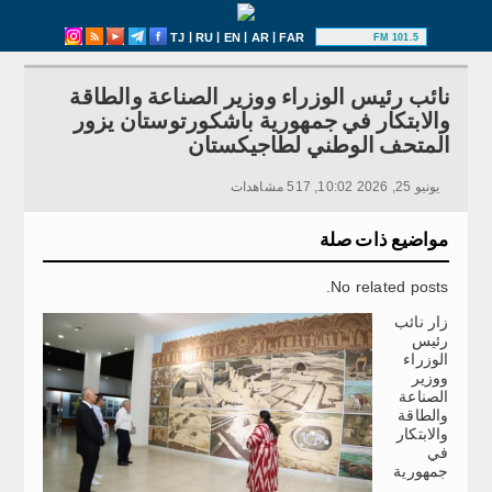
|
|
|
|
TJ
RU
EN
AR
FAR
101.5 FM
نائب رئيس الوزراء ووزير الصناعة والطاقة
والابتكار في جمهورية باشكورتوستان يزور
المتحف الوطني لطاجيكستان
يونيو 25, 2026 10:02, 517 مشاهدات
مواضيع ذات صلة
No related posts.
زار نائب
رئيس
الوزراء
ووزير
الصناعة
والطاقة
والابتكار
في
جمهورية