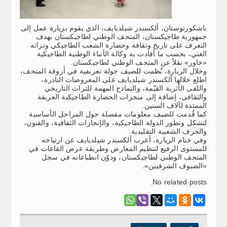
باشكورتوستان، ألكسندر شيلديايف، الذي يقوم بزيارة عمل إلى
جمهورية طاجيكستان، المتحف الوطني لطاجيكستان بهدف
التعرف على تاريخ وثقافة وحضارة الشعب الطاجيكي وتراثه
الغني، بحسب ما أفادت به وكالة الأنباء الوطنية الطاجيكية
«خاور» نقلاً عن المتحف الوطني لطاجيكستان.
وخلال الزيارة، نُظمت للضيف جولة تعريفية في أروقة المتحف،
اطلع خلالها ألكسندر شيلديايف على المعروضات النادرة،
واللقى الأثرية القيّمة، والنماذج المهمة للتراث التاريخي
والثقافي، إضافة إلى منجزات الحضارة الطاجيكية العريقة
الممتدة لآلاف السنين.
كما قُدمت للضيف معلومات مفصلة حول المراحل الأساسية
لتشكل وتطور الدولة الطاجيكية، والإنجازات الثقافية، والفنون،
والحرف الشعبية التقليدية.
وفي ختام الزيارة، أعرب ألكسندر شيلديايف عن ارتياحه
للمستوى الرفيع لتنظيم المعارض وطريقة عرض القاعات في
المتحف الوطني لطاجيكستان، ودوّن انطباعاته في سجل
«الضيوف الشرفيين».
No related posts.