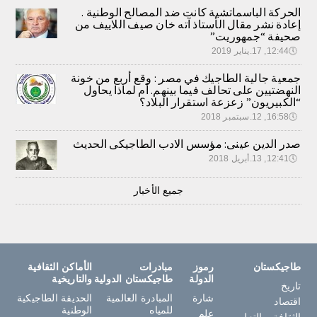
الحركة الباسماتشية كانت ضد المصالح الوطنية .
إعادة نشر مقال الأستاذ آته خان صيف اللاييف من
صحيفة “جمهوريت”
🕔
12:44, 17.يناير 2019
جمعية جالية الطاجيك في مصر : وقع أربع من خونة
النهضتيين على تحالف فيما بينهم. أم لماذا يحاول
“الكبيريون” زعزعة استقرار البلاد؟
🕔
16:58, 12.سبتمبر 2018
صدر الدين عينى: مؤسس الادب الطاجيكى الحديث
🕔
12:41, 13.أبريل 2018
جميع الأخبار
طاجيكستان
رموز
مبادرات
الأماكن الثقافية
الدولة
طاجيكستان الدولية
والتاريخية
تاريخ
شارة
المبادرة العالمية
الحديقة الطاجيكية
اقتصاد
للمياه
الوطنية
علم
الثقافة و التعليم