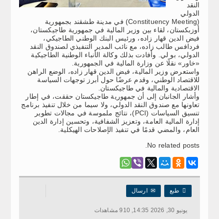
النقد
الدولي
(Constituency Meeting) في مدينة طشقند بجمهورية
أوزبكستان، لقاء بين وزير المالية في جمهورية طاجيكستان،
فيض الدين قهار زاده، ورئيس البنك الوطني الطاجيكي،
فردافس طالب زاده، مع نائب المدير التنفيذي لصندوق النقد
الدولي، بو لي. وأفادت بذلك وكالة الأنباء الوطنية الطاجيكية
«خاور» نقلًا عن وزارة المالية في الجمهورية.
واستعرض وزير المالية، فيض الدين قهار زاده، الوضع الراهن
للاقتصاد الوطني، وقدم عرضًا حول أبرز توجهات السياسة
الاقتصادية والمالية في طاجيكستان.
وأشار الجانبان إلى أن جمهورية طاجيكستان حققت، في إطار
تعاونها مع صندوق النقد الدولي، ولا سيما من خلال تنفيذ برنامج
تنسيق السياسات (PCI)، نتائج ملموسة في مجالات تطوير
إدارة المالية العامة، وتعزيز الشفافية، وتحسين إدارة الدين
العام، والمضي قدمًا في تنفيذ الإصلاحات الهيكلية.
No related posts.

طبع
✉
ارسال
يونيو 30, 2026 14:35, 910 مشاهدات