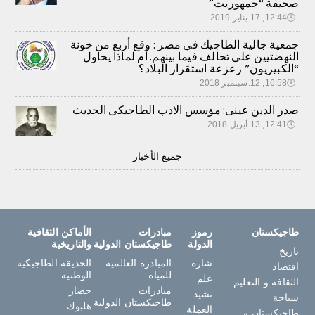
صحيفة “جمهوريت”
🕔
12:44, 17.يناير 2019
جمعية جالية الطاجيك في مصر : وقع أربع من خونة
النهضتيين على تحالف فيما بينهم. أم لماذا يحاول
“الكبيريون” زعزعة استقرار البلاد؟
🕔
16:58, 12.سبتمبر 2018
صدر الدين عينى: مؤسس الادب الطاجيكى الحديث
🕔
12:41, 13.أبريل 2018
جميع الأخبار
طاجيكستان
رموز
مبادرات
الأماكن الثقافية
الدولة
طاجيكستان الدولية
والتاريخية
تاريخ
شارة
المبادرة العالمية
الحديقة الطاجيكية
اقتصاد
للمياه
الوطنية
علم
الثقافة و التعليم
مبادرات
حصار
نشيد
سياحة
طاجيكستان الدولية
هلبوك
العملة
طاجيكستان و