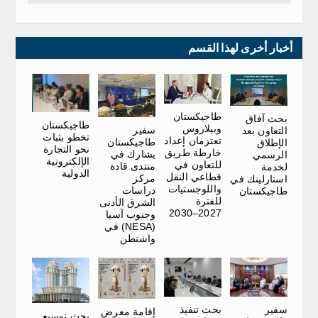
أخبار أخرى لهذا القسم
طاجيكستان
بحث آفاق
طاجيكستان
وبيلاروس
سفير
التعاون بعد
تخطو بثبات
تعتزمان إعداد
طاجيكستان
الإطلاق
نحو التجارة
خارطة طريق
يشارك في
الرسمي
الإلكترونية
للتعاون في
منتدى قادة
لخدمة
الدولية
قطاعي النقل
مركز
استارلينك في
واللوجستيات
دراسات
طاجيكستان
للفترة
الشرق الأدنى
2027–2030
وجنوب آسيا
(NESA) في
واشنطن
سفير
بحث تنفيذ
إقامة معرض
بحث توسيع