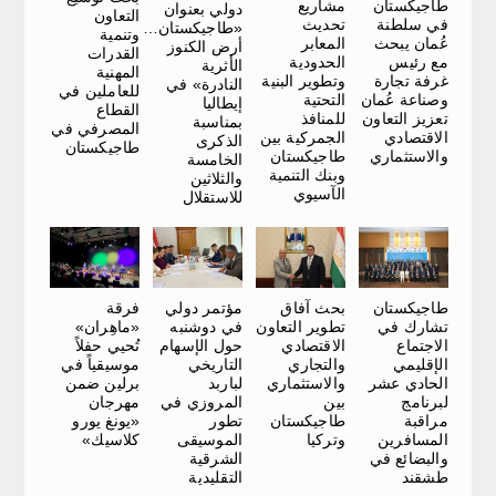
طاجيكستان
مشاريع
دولي بعنوان
التعاون
في سلطنة
تحديث
«طاجيكستان…
وتنمية
عُمان يبحث
المعابر
أرض الكنوز
القدرات
مع رئيس
الحدودية
الأثرية
المهنية
غرفة تجارة
وتطوير البنية
النادرة» في
للعاملين في
وصناعة عُمان
التحتية
إيطاليا
القطاع
تعزيز التعاون
للمنافذ
بمناسبة
المصرفي في
الاقتصادي
الجمركية بين
الذكرى
طاجيكستان
والاستثماري
طاجيكستان
الخامسة
وبنك التنمية
والثلاثين
الآسيوي
للاستقلال
طاجيكستان
بحث آفاق
فرقة
مؤتمر دولي
تشارك في
تطوير التعاون
«ماهِران»
في دوشنبه
الاجتماع
الاقتصادي
تُحيي حفلاً
حول الإسهام
الإقليمي
والتجاري
موسيقياً في
التاريخي
الحادي عشر
والاستثماري
برلين ضمن
لباربد
لبرنامج
بين
مهرجان
المروزي في
مراقبة
طاجيكستان
«يونغ يورو
تطور
المسافرين
وتركيا
كلاسيك»
الموسيقى
والبضائع في
الشرقية
طشقند
التقليدية