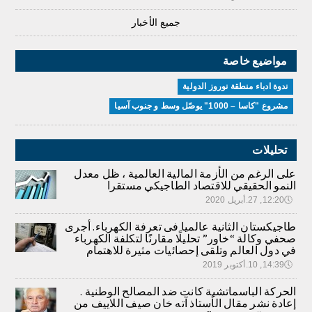
جميع الأخبار
مواضيع خاصة
ندوة ادباء منطقة نوروز الدولية
مشروع "كاسا – 1000" يوصّل وسط و جنوب آسيا
تحليلات
على الرغم من الأزمة المالية العالمية ، ظل معدل
النمو الحقيقي للاقتصاد الطاجيكي مستقرا
🕔
12:20, 27.أبريل 2020
طاجيكستان الثانية عالميا فى تعرفة الكهرباء. أجرى
صحفي وكالة “خاور” تحليلًا مقارنًا لتكلفة الكهرباء
في دول العالم وتلقى إحصائيات مثيرة للاهتمام
🕔
14:39, 10.أكتوبر 2019
الحركة الباسماتشية كانت ضد المصالح الوطنية .
إعادة نشر مقال الأستاذ آته خان صيف اللاييف من