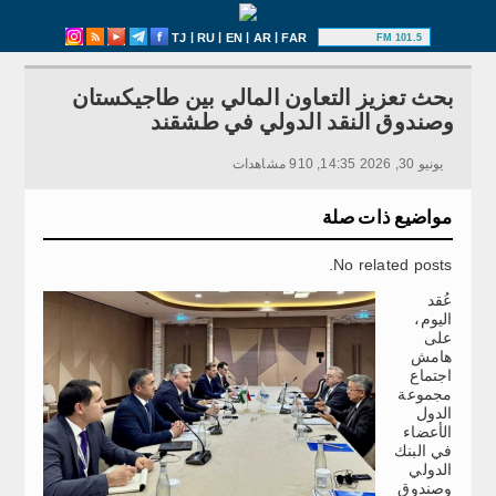
|
|
|
|
TJ
RU
EN
AR
FAR
101.5 FM
بحث تعزيز التعاون المالي بين طاجيكستان
وصندوق النقد الدولي في طشقند
يونيو 30, 2026 14:35, 910 مشاهدات
مواضيع ذات صلة
No related posts.
عُقد
اليوم،
على
هامش
اجتماع
مجموعة
الدول
الأعضاء
في البنك
الدولي
وصندوق