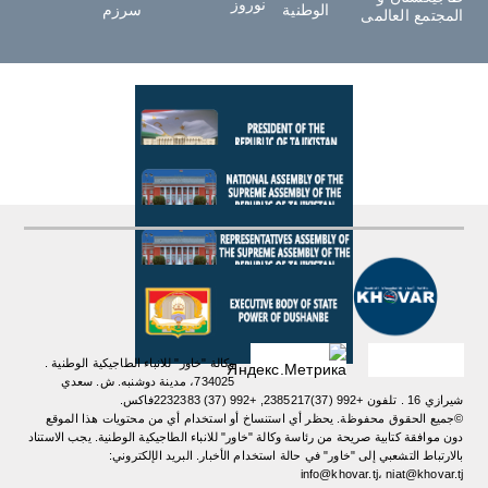
نوروز
الوطنية
سرزم
المجتمع العالمى
وكالة "خاور" للانباء الطاجيكية الوطنية .
734025، مدينة دوشنبه. ش. سعدي
شيرازي 16 . تلفون +992 (37)2385217, +992 (37) 2232383فاكس.
©جميع الحقوق محفوظة. يحظر أي استنساخ أو استخدام أي من محتويات هذا الموقع
دون موافقة كتابية صريحة من رئاسة وكالة "خاور" للانباء الطاجيكية الوطنية. یجب الاستناد
بالارتباط التشعبي إلى "خاور" في حالة استخدام الأخبار. البريد الإلكتروني:
info@khovar.tj، niat@khovar.tj