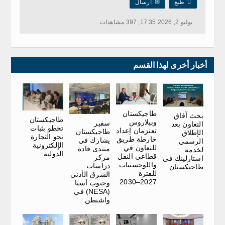

طبع
✉
ارسال
يوليو 2, 2026 17:35, 397 مشاهدات
أخبار أخرى لهذا القسم
طاجيكستان
بحث آفاق
طاجيكستان
وبيلاروس
سفير
التعاون بعد
تخطو بثبات
تعتزمان إعداد
طاجيكستان
الإطلاق
نحو التجارة
خارطة طريق
يشارك في
الرسمي
الإلكترونية
للتعاون في
منتدى قادة
لخدمة
الدولية
قطاعي النقل
مركز
استارلينك في
واللوجستيات
دراسات
طاجيكستان
للفترة
الشرق الأدنى
2027–2030
وجنوب آسيا
(NESA) في
واشنطن