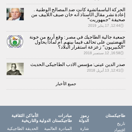
الحركة الباسماتشية كانت ضد المصالح الوطنية .
إعادة نشر مقال الأستاذ آته خان صيف اللاييف من
صحيفة “جمهوريت”
🕔
12:44, 17.يناير 2019
جمعية جالية الطاجيك في مصر : وقع أربع من خونة
النهضتيين على تحالف فيما بينهم. أم لماذا يحاول
“الكبيريون” زعزعة استقرار البلاد؟
🕔
16:58, 12.سبتمبر 2018
صدر الدين عينى: مؤسس الادب الطاجيكى الحديث
🕔
12:41, 13.أبريل 2018
جميع الأخبار
طاجيكستان
رموز
مبادرات
الأماكن الثقافية
الدولة
طاجيكستان الدولية
والتاريخية
تاريخ
شارة
المبادرة العالمية
الحديقة الطاجيكية
اقتصاد