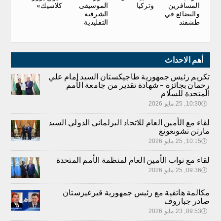
المسافرين
وتركيا
كلاسيك»
الموسيقى
والبضائع في
الشرقية
طشقند
التقليدية
أهم الاحداث
تكريم رئيس جمهورية طاجيكستان السيد إمام علي
رحمان بجائزة – شهادة تقدير من جامعة الأمم
المتحدة للسلام
🕔
10:30, 25.مايو 2026
لقاء مع الأمين العام للاتحاد البرلماني الدولي السيد
مارتن تشونغونغ
🕔
10:15, 25.مايو 2026
لقاء مع نواب الأمين العام لمنظمة الأمم المتحدة
🕔
09:36, 25.مايو 2026
مكالمة هاتفية مع رئيس جمهورية قيرغيزستان
صادر جباروف
🕔
09:53, 23.مايو 2026