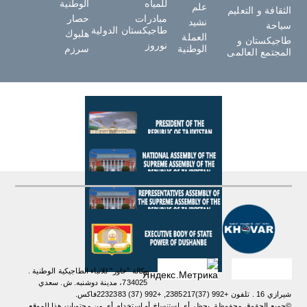
للمياه
الوطنية
علم
الثقافة و التعليم
مبادرات
حصار
نشيد
سياحة
طاجيكستان الدولية
هلبوك
العملة
طاجيكستان و
نوروز
الوطنية
سرزم
المجتمع العالمى
وكالة "خاور" للانباء الطاجيكية الوطنية .
734025، مدينة دوشنبه. ش. سعدي
شيرازي 16 . تلفون +992 (37)2385217, +992 (37) 2232383فاكس.
©جميع الحقوق محفوظة. يحظر أي استنساخ أو استخدام أي من محتويات هذا الموقع