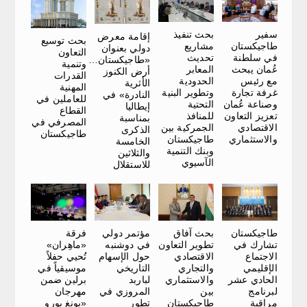
سفير
بحث تنفيذ
إقامة معرض
بحث توسيع
طاجيكستان
مشاريع
دولي بعنوان
التعاون
في سلطنة
تحديث
«طاجيكستان…
وتنمية
عُمان يبحث
المعابر
أرض الكنوز
القدرات
مع رئيس
الحدودية
الأثرية
المهنية
غرفة تجارة
وتطوير البنية
النادرة» في
للعاملين في
وصناعة عُمان
التحتية
إيطاليا
القطاع
تعزيز التعاون
للمنافذ
بمناسبة
المصرفي في
الاقتصادي
الجمركية بين
الذكرى
طاجيكستان
والاستثماري
طاجيكستان
الخامسة
وبنك التنمية
والثلاثين
الآسيوي
للاستقلال
طاجيكستان
بحث آفاق
فرقة
مؤتمر دولي
تشارك في
تطوير التعاون
«ماهِران»
في دوشنبه
الاجتماع
الاقتصادي
تُحيي حفلاً
حول الإسهام
الإقليمي
والتجاري
موسيقياً في
التاريخي
الحادي عشر
والاستثماري
برلين ضمن
لباربد
لبرنامج
بين
مهرجان
المروزي في
مراقبة
طاجيكستان
«يونغ يورو
تطور