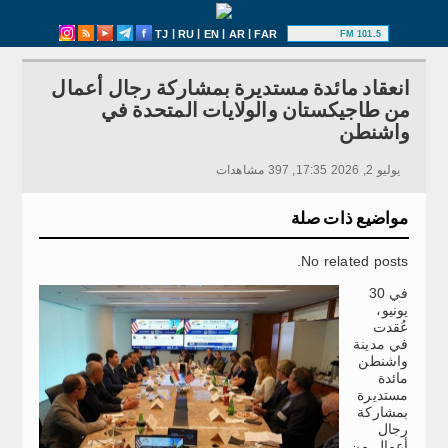
|
|
|
|
TJ
RU
EN
AR
FAR
101.5 FM
انعقاد مائدة مستديرة بمشاركة رجال أعمال
من طاجيكستان والولايات المتحدة في
واشنطن
يوليو 2, 2026 17:35, 397 مشاهدات
مواضيع ذات صلة
No related posts.
في 30
يونيو،
عُقدت
في مدينة
واشنطن
مائدة
مستديرة
بمشاركة
رجال
أعمال من