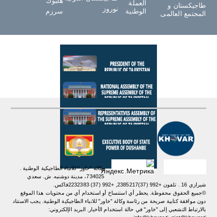
هلبوك
العملة
طاجيكستان و
نوروز
الوطنية
سرزم
المجتمع العالمى
وكالة "خاور" للانباء الطاجيكية الوطنية .
734025، مدينة دوشنبه. ش. سعدي
شيرازي 16 . تلفون +992 (37)2385217, +992 (37) 2232383فاكس.
©جميع الحقوق محفوظة. يحظر أي استنساخ أو استخدام أي من محتويات هذا الموقع
دون موافقة كتابية صريحة من رئاسة وكالة "خاور" للانباء الطاجيكية الوطنية. یجب الاستناد
بالارتباط التشعبي إلى "خاور" في حالة استخدام الأخبار. البريد الإلكتروني: