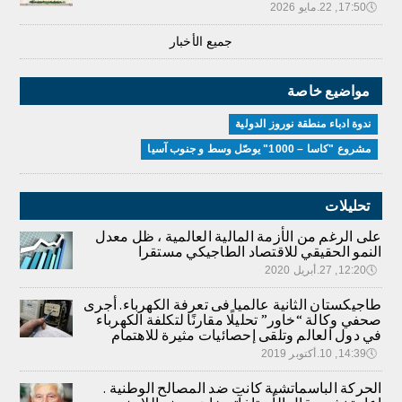
🕔
17:50, 22.مايو 2026
جميع الأخبار
مواضيع خاصة
ندوة ادباء منطقة نوروز الدولية
مشروع "كاسا – 1000" يوصّل وسط و جنوب آسيا
تحليلات
على الرغم من الأزمة المالية العالمية ، ظل معدل
النمو الحقيقي للاقتصاد الطاجيكي مستقرا
🕔
12:20, 27.أبريل 2020
طاجيكستان الثانية عالميا فى تعرفة الكهرباء. أجرى
صحفي وكالة “خاور” تحليلًا مقارنًا لتكلفة الكهرباء
في دول العالم وتلقى إحصائيات مثيرة للاهتمام
🕔
14:39, 10.أكتوبر 2019
الحركة الباسماتشية كانت ضد المصالح الوطنية .