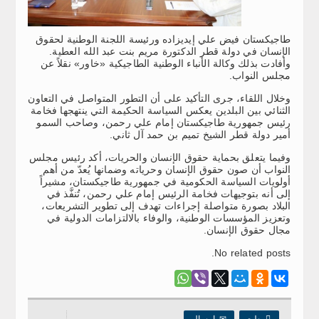
طاجيكستان فيض علي إيديزاده ورئيسة اللجنة الوطنية لحقوق
الإنسان في دولة قطر الدكتورة مريم بنت عبد الله العطية.
وأفادت بذلك وكالة الأنباء الوطنية الطاجيكية «خاور» نقلاً عن
مجلس النواب.
وخلال اللقاء، جرى التأكيد على أن التطور المتواصل في التعاون
الثنائي بين البلدين يعكس السياسة الحكيمة التي ينتهجها فخامة
رئيس جمهورية طاجيكستان إمام علي رحمن، وصاحب السمو
أمير دولة قطر الشيخ تميم بن حمد آل ثاني.
وفيما يتعلق بحماية حقوق الإنسان والحريات، أكد رئيس مجلس
النواب أن صون حقوق الإنسان وحرياته وضمانها يُعدّ من أهم
أولويات السياسة الحكومية في جمهورية طاجيكستان، مشيراً
إلى أنه بتوجيهات فخامة الرئيس إمام علي رحمن، تُنفَّذ في
البلاد بصورة متواصلة إجراءات تهدف إلى تطوير التشريعات،
وتعزيز المؤسسات الوطنية، والوفاء بالالتزامات الدولية في
مجال حقوق الإنسان.
No related posts.