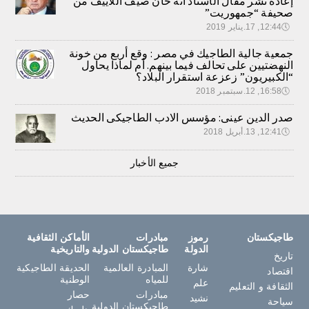
إعادة نشر مقال الأستاذ آته خان صيف اللاييف من
صحيفة “جمهوريت”
🕔
12:44, 17.يناير 2019
جمعية جالية الطاجيك في مصر : وقع أربع من خونة
النهضتيين على تحالف فيما بينهم. أم لماذا يحاول
“الكبيريون” زعزعة استقرار البلاد؟
🕔
16:58, 12.سبتمبر 2018
صدر الدين عينى: مؤسس الادب الطاجيكى الحديث
🕔
12:41, 13.أبريل 2018
جميع الأخبار
طاجيكستان
رموز
مبادرات
الأماكن الثقافية
الدولة
طاجيكستان الدولية
والتاريخية
تاريخ
شارة
المبادرة العالمية
الحديقة الطاجيكية
اقتصاد
للمياه
الوطنية
علم
الثقافة و التعليم
مبادرات
حصار
نشيد
سياحة
طاجيكستان الدولية