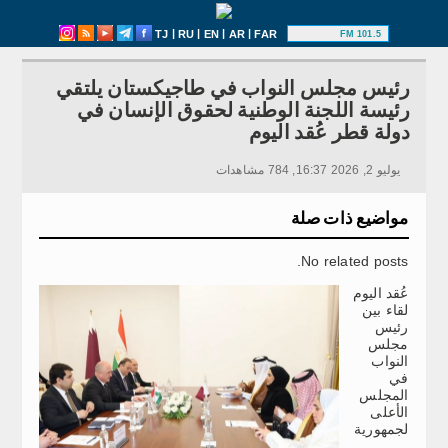
|
|
|
|
TJ
RU
EN
AR
FAR
101.5 FM
رئيس مجلس النواب في طاجيكستان يلتقي
رئيسة اللجنة الوطنية لحقوق الإنسان في
دولة قطر عُقد اليوم
يوليو 2, 2026 16:37, 784 مشاهدات
مواضيع ذات صلة
No related posts.
عُقد اليوم
لقاء بين
رئيس
مجلس
النواب
في
المجلس
الأعلى
لجمهورية