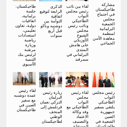
مشاركة
طاجيكستان:
لقاء بين نائب
الذكرى
طاجيكستان
جلسة
رئيس مجلس
الرابعة لتوقيع
في اجتماع
برلمانية،
النواب
اتفاقية
مجلس
اتفاقيات
الطاجيكي
التوأمة بين
الجمعية
دولية، تعاون
ونائب رئيس
دوشنبه وباكو
البرلمانية
تعليمي،
مجلس
قبل أربع
لمنظمة
استعدادات
الشيوخ
سنوات
معاهدة الأمن
رياضية
الأوزبكي
الجماعي
وزيارة
على هامش
مرتقبة
المنتدى
لرئيس بنك
البرلماني في
التنمية
سمرقند
الآسيوي
لقاء رئيس
زيارة رئيس
رئيس مجلس
لقاء رئيس
عمدة دوشنبه
البرلمان
النواب
مجلس
مع سفير
التركي نعمان
الطاجيكي
النواب
الصين في
قرتلمش إلى
يلتقي بسفير
الطاجيكي مع
طاجيكستان
المتحف
جمهورية
وفد وكالة
الوطني
الصين
الاعتماد
لطاجيكستان
الشعبية في
والتصنيف
طاجيكستان
المستقلة