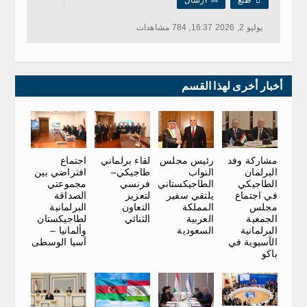

طبع
✉
ارسال
يوليو 2, 2026 16:37, 784 مشاهدات
أخبار أخرى لهذا القسم
مشاركة وفد
رئيس مجلس
لقاء برلماني
اجتماع
البرلمان
النواب
طاجيكي–
افتراضي بين
الطاجيكي
الطاجيكستاني
فرنسي
مجموعتي
في اجتماع
يلتقي سفير
لتعزيز
الصداقة
مجلس
المملكة
التعاون
البرلمانية
الجمعية
العربية
الثنائي
لطاجيكستان
البرلمانية
السعودية
وألمانيا –
الآسيوية في
آسيا الوسطى
باكو