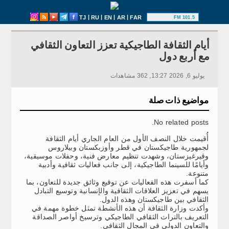
|
|
|
|
TJ
RU
EN
AR
FAR
101.5 FM
أيام الثقافة الطاجيكية تعزز التعاون الثقافي
مع أربع دول
يوليو 6, 2026 13:27, 362 مشاهدات
مواضيع ذات صلة
No related posts.
أُقيمت خلال النصف الأول من العام الجاري أيام الثقافة
لجمهورية طاجيكستان في قطر وأوزبكستان وبيلاروس
وقيرغيزستان، وشهدت تنظيم معارض فنية، وحفلات موسيقية،
وأيامًا للسينما الطاجيكية، إلى جانب فعاليات ثقافية وأدبية
متنوعة.
كما أسفرت هذه الفعاليات عن توقيع وثائق جديدة للتعاون، بما
يسهم في تعزيز العلاقات الثقافية والإنسانية وتوسيع التبادل
الثقافي بين طاجيكستان وهذه الدول.
وأكدت وزارة الثقافة أن هذه الأنشطة تمثل خطوة مهمة في
التعريف بالتراث الثقافي الطاجيكي وترسيخ أواصر الصداقة
والتعاون الدولي في المجال الثقافي.