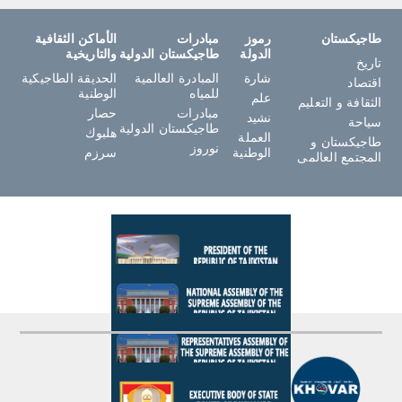
طاجيكستان
رموز
مبادرات
الأماكن الثقافية
الدولة
طاجيكستان الدولية
والتاريخية
تاريخ
شارة
المبادرة العالمية
الحديقة الطاجيكية
اقتصاد
للمياه
الوطنية
علم
الثقافة و التعليم
مبادرات
حصار
نشيد
سياحة
طاجيكستان الدولية
هلبوك
العملة
طاجيكستان و
نوروز
الوطنية
سرزم
المجتمع العالمى