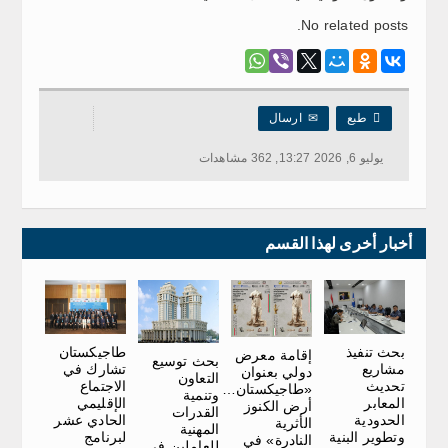
No related posts.

طبع
✉
ارسال
يوليو 6, 2026 13:27, 362 مشاهدات
أخبار أخرى لهذا القسم
طاجيكستان
بحث تنفيذ
إقامة معرض
بحث توسيع
تشارك في
مشاريع
دولي بعنوان
التعاون
الاجتماع
تحديث
«طاجيكستان…
وتنمية
الإقليمي
المعابر
أرض الكنوز
القدرات
الحادي عشر
الحدودية
الأثرية
المهنية
لبرنامج
وتطوير البنية
النادرة» في
للعاملين في