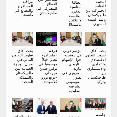
مراقبة
التحتية
إيطاليا
القطاع
المسافرين
للمنافذ
بمناسبة
المصرفي في
والبضائع في
الجمركية بين
الذكرى
طاجيكستان
طشقند
طاجيكستان
الخامسة
وبنك التنمية
والثلاثين
الآسيوي
للاستقلال
بحث آفاق
فرقة
مؤتمر دولي
بحث آفاق
تطوير التعاون
«ماهِران»
في دوشنبه
تطوير التعاون
الاقتصادي
تُحيي حفلاً
حول الإسهام
الثنائي في
والتجاري
موسيقياً في
التاريخي
مجال الهجرة
والاستثماري
برلين ضمن
لباربد
العمالية بين
بين
مهرجان
المروزي في
طاجيكستان
طاجيكستان
«يونغ يورو
تطور
والمملكة
وتركيا
كلاسيك»
الموسيقى
المتحدة
الشرقية
التقليدية
جامعة
وزارة الثقافة
بحث تعزيز