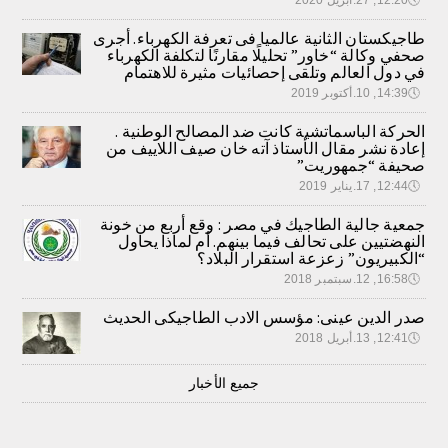
طاجيكستان الثانية عالميا فى تعرفة الكهرباء. أجرى
صحفي وكالة “خاور” تحليلًا مقارنًا لتكلفة الكهرباء
في دول العالم وتلقى إحصائيات مثيرة للاهتمام
🕔
14:39, 10.أكتوبر 2019
الحركة الباسماتشية كانت ضد المصالح الوطنية .
إعادة نشر مقال الأستاذ آته خان صيف اللاييف من
صحيفة “جمهوريت”
🕔
12:44, 17.يناير 2019
جمعية جالية الطاجيك في مصر : وقع أربع من خونة
النهضتيين على تحالف فيما بينهم. أم لماذا يحاول
“الكبيريون” زعزعة استقرار البلاد؟
🕔
16:58, 12.سبتمبر 2018
صدر الدين عينى: مؤسس الادب الطاجيكى الحديث
🕔
12:41, 13.أبريل 2018
جميع الأخبار