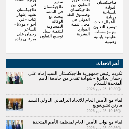
سفير
طاجيكستان
في
التعاون بين
طاجيكستان
الدولية
طاجيكستان
طاجيكستان
في النمسا
للسياحة
تشهد إشهار
وصندوق النقد
يبحث مع
وريادة
كتاب «في
الدولي في
الوكالة
الأعمال تبحث
أجواء مولانا»
مجال تنمية
النمساوية
توسيع التعاون
للشاعر
الموارد
للتنمية سبل
مع مؤسسات
رحمان علي
البشرية
توسيع التعاون
تعليمية يابانية
ميرعلي زاده
وصينية
أهم الاحداث
تكريم رئيس جمهورية طاجيكستان السيد إمام علي
رحمان بجائزة – شهادة تقدير من جامعة الأمم
المتحدة للسلام
🕔
10:30, 25.مايو 2026
لقاء مع الأمين العام للاتحاد البرلماني الدولي السيد
مارتن تشونغونغ
🕔
10:15, 25.مايو 2026
لقاء مع نواب الأمين العام لمنظمة الأمم المتحدة
🕔
09:36, 25.مايو 2026