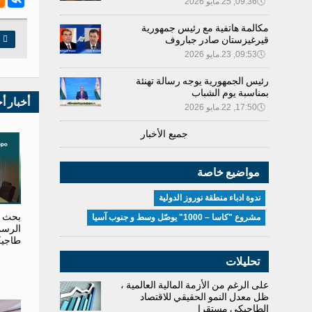
🕔
09:36, 25.مايو 2026
مكالمة هاتفية مع رئيس جمهورية
قيرغيزستان صادر جباروف

ط
🕔
09:53, 23.مايو 2026
رئيس الجمهورية يوجه رسالة تهنئة
بمناسبة يوم الشباب
أخبار أ
🕔
17:50, 22.مايو 2026
جميع الأخبار
مواضيع خاصة
ندوة ادباء منطقة نوروز الدولية
بحث آف
مشروع "كاسا – 1000" يوصّل وسط و جنوب آسيا
الرسم
طاجيك
تحليلات
على الرغم من الأزمة المالية العالمية ،
ظل معدل النمو الحقيقي للاقتصاد
الطاجيكي مستقرا