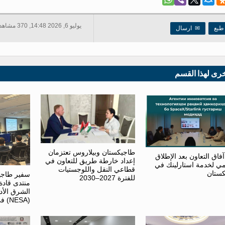
يوليو 6, 2026 14:48, 370 مشاهدات
بع
✉
ارسال
خرى لهذا القسم
طاجيكستان وبيلاروس تعتزمان
اق التعاون بعد الإطلاق
إعداد خارطة طريق للتعاون في
ي لخدمة استارلينك في
قطاعي النقل واللوجستيات
ستان
سفير طاجي
للفترة 2027–2030
منتدى قاد
الشرق الأد
(NESA) في واشنطن