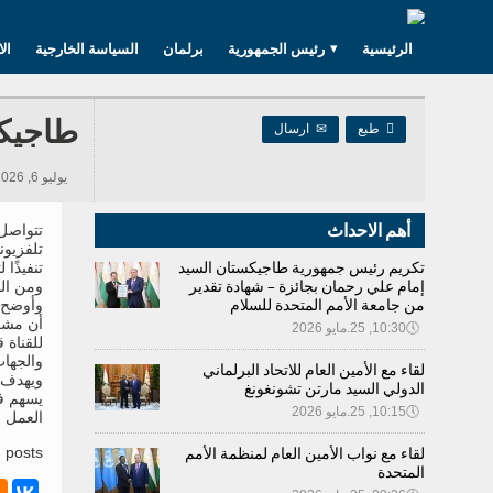
الرئيسية
رئيس الجمهورية
برلمان
السياسة الخارجية
ال
طاجيكس

طبع
✉
ارسال
يوليو 6, 2026 14:48, 370 مشاهدات
أهم الاحداث
تتواصل 
تلفزيون
تكريم رئيس جمهورية طاجيكستان السيد
تنفيذًا
إمام علي رحمان بجائزة – شهادة تقدير
ومن المت
من جامعة الأمم المتحدة للسلام
وأوضح ر
أن مشرو
🕔
10:30, 25.مايو 2026
للقناة 
والجهات
لقاء مع الأمين العام للاتحاد البرلماني
ويهدف ا
الدولي السيد مارتن تشونغونغ
يسهم ف
🕔
10:15, 25.مايو 2026
العمل ا
لقاء مع نواب الأمين العام لمنظمة الأمم
 posts.
المتحدة