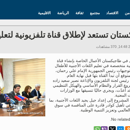
امن
الاقتصاد
مجتمع
ثقافة
الرياضة
الاقليمية
تان تستعد لإطلاق قناة تلفزيونية لتعليم
في طاجيكستان الأعمال الخاصة بإنشاء قناة
ية متخصصة في تعليم اللغات الأجنبية للأطفال
 لتوجيهات رئيس الجمهورية الإمام علي رحمان،
وقع أن تبدأ القناة بثها قبل نهاية العام.
ئيس لجنة التلفزيون والإذاعة نصير سعيد زاده
ع القرار والنظام الأساسي والهيكل التنظيمي
قد أُعدّت، ويجري حاليًا تنسيقها مع الوزارات
 المعنية.
لمشروع إلى إعداد جيل يجيد اللغات الأجنبية، بما
ي تأهيل كوادر قادرة على المنافسة في سوق
لعالمي وتعزيز التنمية الوطنية.
No related