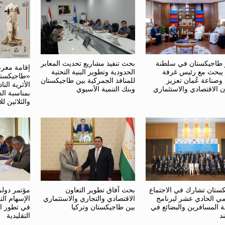
طاجيكستان في سلطنة
بحث تنفيذ مشاريع تحديث المعابر
إقامة معر
 يبحث مع رئيس غرفة
الحدودية وتطوير البنية التحتية
«طاجيكستا
 وصناعة عُمان تعزيز
للمنافذ الجمركية بين طاجيكستان
الأثرية النا
ن الاقتصادي والاستثماري
وبنك التنمية الآسيوي
بمناسبة ال
والثلاثين لل
ستان تشارك في الاجتماع
بحث آفاق تطوير التعاون
مؤتمر دول
يمي الحادي عشر لبرنامج
الاقتصادي والتجاري والاستثماري
الإسهام الت
ة المسافرين والبضائع في
بين طاجيكستان وتركيا
في تطور ا
د
التقليدية