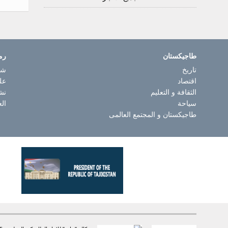
طاجيكستان
رم
تاريخ
شا
اقتصاد
عل
الثقافة و التعليم
نش
سياحة
الع
طاجيكستان و المجتمع العالمى