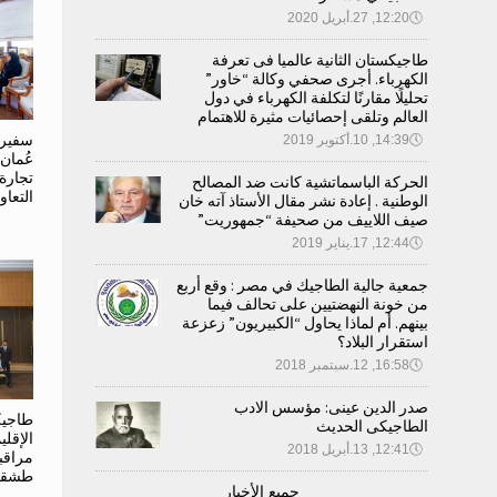
🕔
12:20, 27.أبريل 2020
طاجيكستان الثانية عالميا فى تعرفة
الكهرباء. أجرى صحفي وكالة “خاور”
تحليلًا مقارنًا لتكلفة الكهرباء في دول
العالم وتلقى إحصائيات مثيرة للاهتمام
سفير 
🕔
14:39, 10.أكتوبر 2019
عُمان
تجارة
الحركة الباسماتشية كانت ضد المصالح
التعاو
الوطنية . إعادة نشر مقال الأستاذ آته خان
صيف اللاييف من صحيفة “جمهوريت”
🕔
12:44, 17.يناير 2019
جمعية جالية الطاجيك في مصر : وقع أربع
من خونة النهضتيين على تحالف فيما
بينهم. أم لماذا يحاول “الكبيريون” زعزعة
استقرار البلاد؟
🕔
16:58, 12.سبتمبر 2018
صدر الدين عينى: مؤسس الادب
طاجيك
الطاجيكى الحديث
الإقل
🕔
12:41, 13.أبريل 2018
مراقب
طشقن
جميع الأخبار