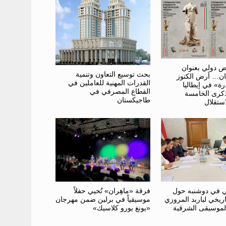
ض دولي بعنوان
بحث توسيع التعاون وتنمية
ن… أرض الكنوز
القدرات المهنية للعاملين في
درة» في إيطاليا
القطاع المصرفي في
ذكرى الخامسة
طاجيكستان
استقلال
فرقة «ماهِران» تُحيي حفلاً
ي في دوشنبه حول
موسيقياً في برلين ضمن مهرجان
اريخي لباربد المروزي
«يونغ يورو كلاسيك»
لموسيقى الشرقية