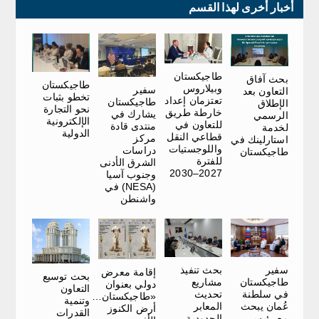
أخبار أخرى لهذا القسم
طاجيكستان
بحث آفاق
طاجيكستان
وبيلاروس
سفير
التعاون بعد
تخطو بثبات
تعتزمان إعداد
طاجيكستان
الإطلاق
نحو التجارة
خارطة طريق
يشارك في
الرسمي
الإلكترونية
للتعاون في
منتدى قادة
لخدمة
الدولية
قطاعي النقل
مركز
استارلينك في
واللوجستيات
دراسات
طاجيكستان
للفترة
الشرق الأدنى
2027–2030
وجنوب آسيا
(NESA) في
واشنطن
سفير
بحث تنفيذ
إقامة معرض
بحث توسيع
طاجيكستان
مشاريع
دولي بعنوان
التعاون
في سلطنة
تحديث
«طاجيكستان…
وتنمية
عُمان يبحث
المعابر
أرض الكنوز
القدرات
مع رئيس
الحدودية