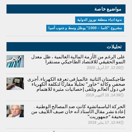
مواضيع خاصة
ندوة ادباء منطقة نوروز الدولية
مشروع "كاسا – 1000" يوصّل وسط و جنوب آسيا
تحليلات
على الرغم من الأزمة المالية العالمية ، ظل معدل
النمو الحقيقي للاقتصاد الطاجيكي مستقرا
🕔
12:20, 27.أبريل 2020
طاجيكستان الثانية عالميا فى تعرفة الكهرباء. أجرى
صحفي وكالة “خاور” تحليلًا مقارنًا لتكلفة الكهرباء
في دول العالم وتلقى إحصائيات مثيرة للاهتمام
🕔
14:39, 10.أكتوبر 2019
الحركة الباسماتشية كانت ضد المصالح الوطنية .
إعادة نشر مقال الأستاذ آته خان صيف اللاييف من
صحيفة “جمهوريت”
🕔
12:44, 17.يناير 2019