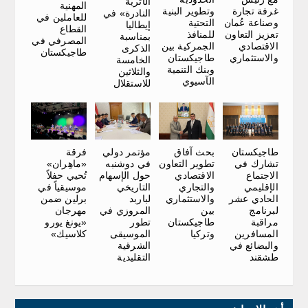
الأثرية
المهنية
غرفة تجارة
وتطوير البنية
النادرة» في
للعاملين في
وصناعة عُمان
التحتية
إيطاليا
القطاع
تعزيز التعاون
للمنافذ
بمناسبة
المصرفي في
الاقتصادي
الجمركية بين
الذكرى
طاجيكستان
والاستثماري
طاجيكستان
الخامسة
وبنك التنمية
والثلاثين
الآسيوي
للاستقلال
طاجيكستان
بحث آفاق
فرقة
مؤتمر دولي
تشارك في
تطوير التعاون
«ماهِران»
في دوشنبه
الاجتماع
الاقتصادي
تُحيي حفلاً
حول الإسهام
الإقليمي
والتجاري
موسيقياً في
التاريخي
الحادي عشر
والاستثماري
برلين ضمن
لباربد
لبرنامج
بين
مهرجان
المروزي في
مراقبة
طاجيكستان
«يونغ يورو
تطور
المسافرين
وتركيا
كلاسيك»
الموسيقى
والبضائع في
الشرقية
طشقند
التقليدية