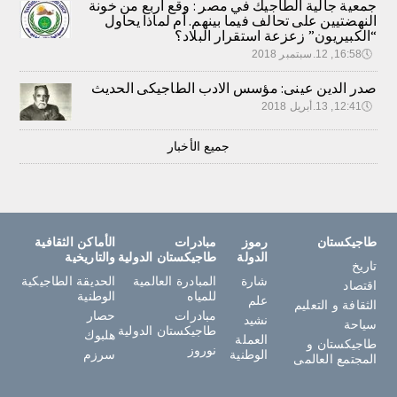
جمعية جالية الطاجيك في مصر : وقع أربع من خونة
النهضتيين على تحالف فيما بينهم. أم لماذا يحاول
“الكبيريون” زعزعة استقرار البلاد؟
🕔
16:58, 12.سبتمبر 2018
صدر الدين عينى: مؤسس الادب الطاجيكى الحديث
🕔
12:41, 13.أبريل 2018
جميع الأخبار
طاجيكستان
رموز
مبادرات
الأماكن الثقافية
الدولة
طاجيكستان الدولية
والتاريخية
تاريخ
شارة
المبادرة العالمية
الحديقة الطاجيكية
اقتصاد
للمياه
الوطنية
علم
الثقافة و التعليم
مبادرات
حصار
نشيد
سياحة
طاجيكستان الدولية
هلبوك
العملة
طاجيكستان و
نوروز
الوطنية
سرزم
المجتمع العالمى