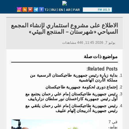
|
|
|
|
TJ
RU
EN
AR
FAR
101.5 FM
الاطلاع على مشروع استثماري لإنشاء المجمع
السياحي «شهرستان – المنتجع البيئي»
يوليو 7, 2026 11:45, 446 مشاهدات
مواضيع ذات صلة
Related Posts:
بداية زيارة رئيس جمهورية طاجيكستان الرسمية من
مملكة الأردن الهاشمية
إجتماع دورى لحكومة جمهورية طاجيكستان
رئيس جمهورية طاجيكستان إمام علي رحمان يجتمع مع
أول رئيس جمهورية كازاخستان نور سلطان نزارباييف
رئيس جمهورية طاجيكستان إمام علي رحمان يلتقي مع
رئيس جمهورية أذربيجان إلهام علييف
في 7
يوليو،