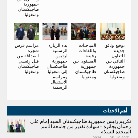
جمهورية
طاجيكستان
ومنغوليا
مراسم غرس
توقيع وثائق
المباحثات
بدء الزيارة
شجرة
جديدة
واللقاءات
الرسمية
الصداقة من
للتعاون
رفيعة
لرئيس
قبل رئيسي
الثنائي بين
المستوى بين
جمهورية
طاجيكستان
جمهورية
جمهورية
طاجيكستان
ومنغوليا
طاجيكستان
طاجيكستان
إلى منغوليا
ومنغوليا
ومنغوليا
ومراسم
الاستقبال
الرسمية
أهم الاحداث
تكريم رئيس جمهورية طاجيكستان السيد إمام علي
رحمان بجائزة – شهادة تقدير من جامعة الأمم
المتحدة للسلام
🕔
10:30, 25.مايو 2026