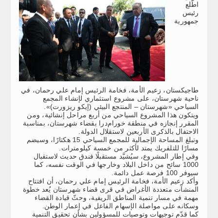
اطّلع
رئيس
جمهورية
طاجيكستان، زعيم الأمة، فخامة الرئيس إمام علي رحمان، في
ناحية شهرستان، على مشروع استثماري لإنشاء المجمع
السياحي «شهرستان – المنتجع البيئي (إيكو ريزورت)».
ويتكون هذا المشروع السياحي من أربع مراحل إنشائية، ومن
المقرر إنجازه في منطقة خورام‌درا بقضاء شهرستان، بمناسبة
الاحتفال بالذكرى الأربعين لاستقلال الدولة.
وتبلغ المساحة الإجمالية للمجمع السياحي 15 هكتارًا، وسيضم
مسارًا للتلفريك يمتد لأكثر من خمسة كيلومترات.
وفي إطار المشروع، سيُشيَّد مستقبلًا فندق حديث لاستقبال
1000 سائح من داخل البلاد وخارجها في الوقت نفسه، كما
سيوفر 100 فرصة عمل دائمة.
وأكد زعيم الأمة، فخامة الرئيس إمام علي رحمان، أن افتتاح
المنشآت متعددة الأغراض في قرى قضاء شهرستان يُعد خطوة
مهمة في مسار تنمية المناطق الريفية، وحثّ قيادة القضاء
وسكانه على مواصلة الإسهام الفاعل في إعمار الوطن.
كما قدّم توجيهات وتوصيات للمسؤولين بشأن تحقيق التنمية