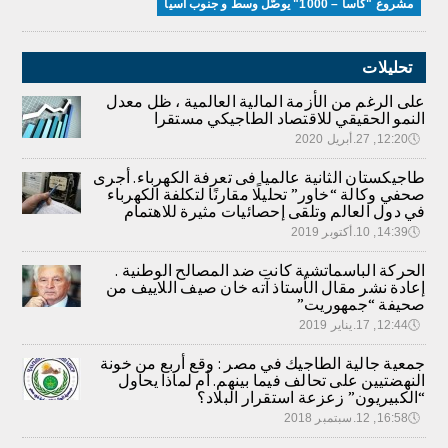
مشروع "كاسا – 1000" يوصّل وسط و جنوب آسيا
تحليلات
على الرغم من الأزمة المالية العالمية ، ظل معدل
النمو الحقيقي للاقتصاد الطاجيكي مستقرا
🕔
12:20, 27.أبريل 2020
طاجيكستان الثانية عالميا فى تعرفة الكهرباء. أجرى
صحفي وكالة “خاور” تحليلًا مقارنًا لتكلفة الكهرباء
في دول العالم وتلقى إحصائيات مثيرة للاهتمام
🕔
14:39, 10.أكتوبر 2019
الحركة الباسماتشية كانت ضد المصالح الوطنية .
إعادة نشر مقال الأستاذ آته خان صيف اللاييف من
صحيفة “جمهوريت”
🕔
12:44, 17.يناير 2019
جمعية جالية الطاجيك في مصر : وقع أربع من خونة
النهضتيين على تحالف فيما بينهم. أم لماذا يحاول
“الكبيريون” زعزعة استقرار البلاد؟
🕔
16:58, 12.سبتمبر 2018