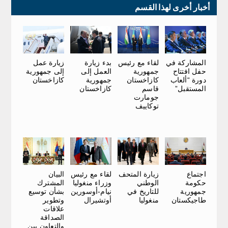
أخبار أخرى لهذا القسم
بدء زيارة
المشاركة في
لقاء مع رئيس
زيارة عمل
العمل إلى
حفل افتتاح
جمهورية
إلى جمهورية
جمهورية
دورة “ألعاب
كازاخستان
كازاخستان
كازاخستان
المستقبل”
قاسم
جومارت
توكاييف
اجتماع
زيارة المتحف
البيان
لقاء مع رئيس
حكومة
الوطني
المشترك
وزراء منغوليا
جمهورية
للتاريخ في
بشأن توسيع
نيام-أوسورين
طاجيكستان
منغوليا
وتطوير
أوتشيرال
علاقات
الصداقة
والتعاون بين