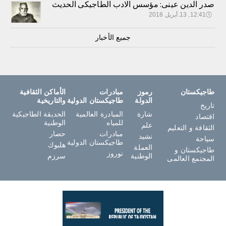
صدر الدين عينى: مؤسس الادب الطاجيكى الحديث
🕔
12:41, 13.أبريل 2018
جميع الأخبار
طاجيكستان
رموز
مبادرات
الأماكن الثقافية
الدولة
طاجيكستان الدولية
والتاريخية
تاريخ
شارة
المبادرة العالمية
الحديقة الطاجيكية
اقتصاد
للمياه
الوطنية
علم
الثقافة و التعليم
مبادرات
حصار
نشيد
سياحة
طاجيكستان الدولية
هلبوك
العملة
طاجيكستان و
نوروز
الوطنية
سرزم
المجتمع العالمى