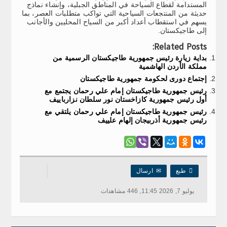
المستدامة لقطاع السياحة في المناطق الجبلية، وإنشاء نماذج
حديثة من المنتجعات السياحية التي تواكب متطلبات العصر، بما
يسهم في استقطاب أعداد أكبر من السياح المحليين والأجانب
إلى طاجيكستان.
Related Posts:
بداية زيارة رئيس جمهورية طاجيكستان الرسمية من
مملكة الأردن الهاشمية
إجتماع دورى لحكومة جمهورية طاجيكستان
رئيس جمهورية طاجيكستان إمام علي رحمان يجتمع مع
أول رئيس جمهورية كازاخستان نور سلطان نزارباييف
رئيس جمهورية طاجيكستان إمام علي رحمان يلتقي مع
رئيس جمهورية أذربيجان إلهام علييف

طبع
✉
ارسال
يوليو 7, 2026 11:45, 446 مشاهدات