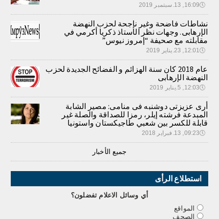
🕔
16:09, 13.سبتمبر 2019
نشاطات فاضحة وغير ناجحة لحزب النهضة
الإرهابى. وجهات نظر الأستاذ ذكريا أكرمي في
مقابلته مع صحيفة “إمروز نيوس”
🕔
12:01, 23.يناير 2019
عام 2018 كان سنة الهزائم و الفضائح الجديدة لحزب
النهضة الإرهابى
🕔
12:03, 5.يناير 2019
أرى عزيزتى دوشنبه فى منامى: مصير الشابة
المبدعة فرشته إيلر، رمزا للصداقة والصلة غير
قابلة للكسر بين شعبي طاجيكستان واستونيا
🕔
09:23, 13.فبراير 2018
جميع الأخبار
استطلاع الرأى
أي وسائل الاعلام تفضلون؟
المواقع
الصحف