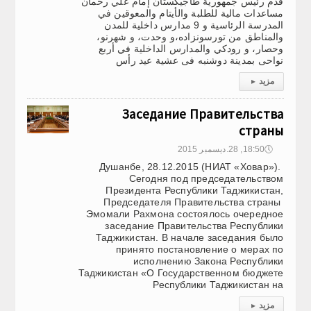
قدم رئيس جمهورية طاجيكستان إمام علي رحمان
مساعدات مالية للطلبة والأيتام والمعوقين في
المدرسة الرئاسية و 9 مدارس داخلية للمدن
والمناطق من تورسونزاده،و وحدت، و شهرنو،
وحصار، و رودكي والمدارس الداخلية في أربع
نواحى بمدينة دوشنبه فى عشية عيد رأس
مزيد
▸
Заседание Правительства
страны
🕔
18:50, 28.ديسمبر 2015
Душанбе, 28.12.2015 (НИАТ «Ховар»).
Сегодня под председательством
Президента Республики Таджикистан,
Председателя Правительства страны
Эмомали Рахмона состоялось очередное
заседание Правительства Республики
Таджикистан. В начале заседания было
принято постановление о мерах по
исполнению Закона Республики
Таджикистан «О Государственном бюджете
Республики Таджикистан на
مزيد
▸