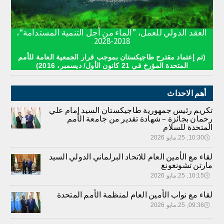
العقد الدولي للعمل، ”الماء من أجل التنمية المستدامة“،
2018-2028
(تم إعتماد مقترح طاجيكستان بموجب قرار الجمعية العامة للأمم
المتحدة المؤرخ في 21 كانون الأول/ ديسمبر، 2016)
أهم الاحداث
تكريم رئيس جمهورية طاجيكستان السيد إمام علي
رحمان بجائزة – شهادة تقدير من جامعة الأمم
المتحدة للسلام
🕔
10:30, 25.مايو 2026
لقاء مع الأمين العام للاتحاد البرلماني الدولي السيد
مارتن تشونغونغ
🕔
10:15, 25.مايو 2026
لقاء مع نواب الأمين العام لمنظمة الأمم المتحدة
🕔
09:36, 25.مايو 2026