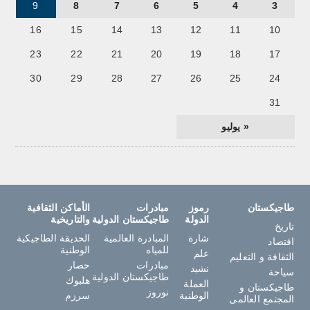
9
8
7
6
5
4
3
16
15
14
13
12
11
10
23
22
21
20
19
18
17
30
29
28
27
26
25
24
31
« يوليو
طاجيكستان
رموز
مبادرات
الأماكن الثقافية
الدولة
طاجيكستان الدولية
والتاريخية
تاريخ
شارة
المبادرة العالمية
الحديقة الطاجيكية
اقتصاد
للمياه
الوطنية
علم
الثقافة و التعليم
مبادرات
حصار
نشيد
سياحة
طاجيكستان الدولية
هلبوك
العملة
طاجيكستان و
نوروز
الوطنية
سرزم
المجتمع العالمى