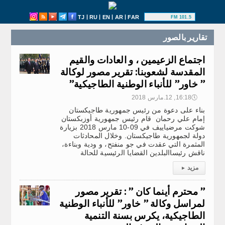
|
|
|
|
TJ
RU
EN
AR
FAR
101.5 FM
تقارير بالصور
اجتماع الزعيمين ، و العادات والقيم
المقدسة لشعوبنا: تقرير مصور لوكالة
” خاور” للأنباء الوطنية الطاجيكية”
🕔
16:18, 12.مارس 2018
بناء على دعوة من رئيس جمهورية طاجيكستان
إمام علي رحمان قام رئيس جمهورية أوزبكستان
شوكت مرضياييف في 09-10 مارس 2018 بزيارة
دولة لجمهورية طاجيكستان. وخلال المحادثات
المثمرة التي عقدت في جو منفتح، و ودية وبناءة،
ناقش رئيساالبلدين القضايا الرئيسية للحالة
مزيد
▸
” محترم أينما كان ” : تقرير مصور
لمراسل وكالة ” خاور” للأنباء الوطنية
الطاجيكية، يكرس بسنة التنمية