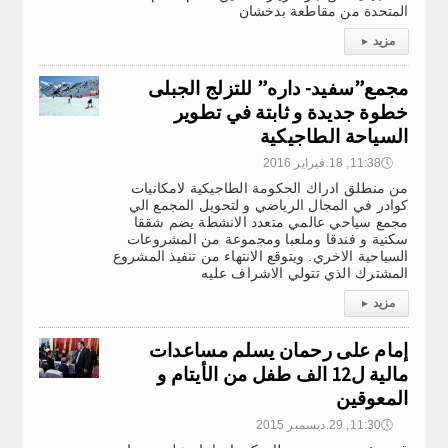
المتحدة من مقاطعة بدخشان
مزيد
▸
مجمع”سفيد- داره” للتزلج الجبلى
خطوة جديدة و ثابتة في تطوير
السياحة الطاجيكية
🕔
11:38, 18.فبراير 2016
من منطلق ادراك الحكومة الطاجيكية لامكانيات
كوادر في المجال الرياضي و لتحويل المجمع الي
مجمع سياحي عالمي متعدد الانشطة يضم شققا
سكنية و فندقا وملعبا ومجموعة من المشروعات
السياحية الاخري. ويتوقع الانتهاء من تنفيذ المشروع
المشترك الذي تتولي الاشراف عليه
مزيد
▸
إمام على رحمان يسلم مساعدات
مالية ل12 الف طفل من الأيتام و
المعوقين
🕔
11:30, 29.ديسمبر 2015