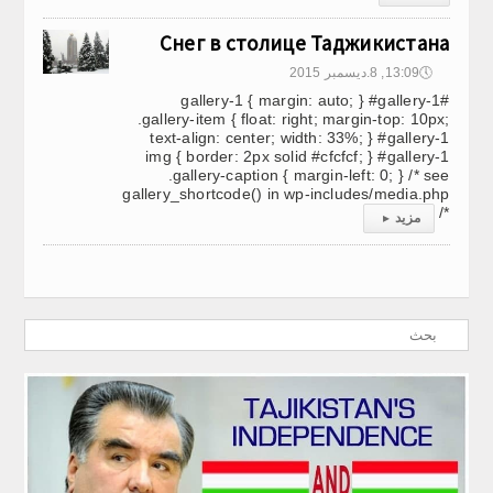
Снег в столице Таджикистана
🕔
13:09, 8.ديسمبر 2015
#gallery-1 { margin: auto; } #gallery-1
.gallery-item { float: right; margin-top: 10px;
text-align: center; width: 33%; } #gallery-1
img { border: 2px solid #cfcfcf; } #gallery-1
.gallery-caption { margin-left: 0; } /* see
gallery_shortcode() in wp-includes/media.php
*/
مزيد
▸