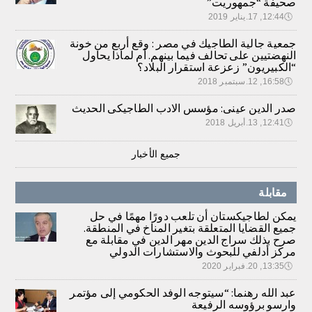
صحيفة “جمهوريت”
🕔
12:44, 17.يناير 2019
جمعية جالية الطاجيك في مصر : وقع أربع من خونة
النهضتيين على تحالف فيما بينهم. أم لماذا يحاول
“الكبيريون” زعزعة استقرار البلاد؟
🕔
16:58, 12.سبتمبر 2018
صدر الدين عينى: مؤسس الادب الطاجيكى الحديث
🕔
12:41, 13.أبريل 2018
جميع الأخبار
مقابلة
يمكن لطاجيكستان أن تلعب دورًا مهمًا في حل
جميع القضايا المتعلقة بتغير المناخ في المنطقة.
صرح بذلك سراج الدين مهر الدين في مقابلة مع
مركز أدلفي للبحوث والاستشارات الدولي
🕔
13:35, 20.فبراير 2020
عبد الله رهنما: “سيتوجه الوفد الحكومي إلى مؤتمر
وارسو برؤوسه الرفيعة