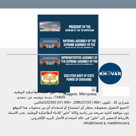
وكالة "خاور" للانباء الطاجيكية الوطنية .
734025، مدينة دوشنبه. ش. سعدي
شيرازي 16 . تلفون +992 (37)2385217, +992 (37) 2232383فاكس.
©جميع الحقوق محفوظة. يحظر أي استنساخ أو استخدام أي من محتويات هذا الموقع
دون موافقة كتابية صريحة من رئاسة وكالة "خاور" للانباء الطاجيكية الوطنية. یجب الاستناد
بالارتباط التشعبي إلى "خاور" في حالة استخدام الأخبار. البريد الإلكتروني:
info@khovar.tj، niat@khovar.tj