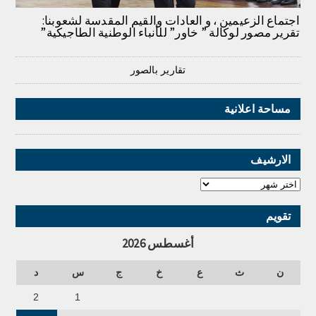
اجتماع الزعيمين ، و العادات والقيم المقدسة لشعوبنا:
تقرير مصور لوكالة ” خاور” للأنباء الوطنية الطاجيكية”
تقارير بالصور
مساحة اعلانية
الارشيف
تقويم
أغسطس 2026
ن
ث
ع
خ
ج
س
د
2
1