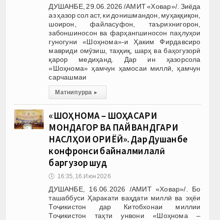
ДУШАНБЕ, 29.06.2026 /АМИТ «Ховар»/. Зиёда
аз ҳазор сол аст, ки донишмандон, муҳаққиқон,
шоирон, файласуфон, таърихнигорон,
забоншиносон ва фарҳангшиносон паҳлуҳои
гуногуни «Шоҳнома»-и Ҳаким Фирдавсиро
мавриди омӯзиш, таҳқиқ, шарҳ ва баҳогузорӣ
қарор медиҳанд. Дар ин ҳазорсола
«Шоҳнома» ҳамчун ҳамосаи миллӣ, ҳамчун
сарчашмаи
Матни пурра
▸
«ШОҲНОМА – ШОҲАСАРИ
МОНДАГОР ВА ПАЙВАНДГАРИ
НАСЛҲОИ ОРИЁӢ». Дар Душанбе
конфронси байналмилалӣ
баргузор шуд
🕔
16:35, 16.Июн 2026
ДУШАНБЕ, 16.06.2026 /АМИТ «Ховар»/. Бо
ташаббуси Ҳаракати ваҳдати миллӣ ва эҳёи
Тоҷикистон дар Китобхонаи миллии
Тоҷикистон таҳти унвони «Шоҳнома –