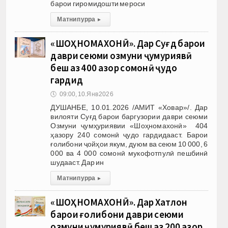
барои гиромидошти мероси
Матни пурра
▸
«ШОҲНОМАХОНӢ». Дар Суғд барои
даври сеюми озмуни ҷумҳуриявӣ
беш аз 400 ҳазор сомонӣ ҷудо
гардид
🕔
09:00, 10.Янв 2026
ДУШАНБЕ, 10.01.2026 /АМИТ «Ховар»/. Дар
вилояти Суғд барои баргузории даври сеюми
Озмуни ҷумҳуриявии «Шоҳномахонӣ» 404
ҳазору 240 сомонӣ ҷудо гардидааст. Барои
ғолибони ҷойҳои якум, дуюм ва сеюм 10 000, 6
000 ва 4 000 сомонӣ мукофотпулӣ пешбинӣ
шудааст. Дар ин
Матни пурра
▸
«ШОҲНОМАХОНӢ». Дар Хатлон
барои ғолибони даври сеюми
озмуни ҷумҳуриявӣ беш аз 200 ҳазор