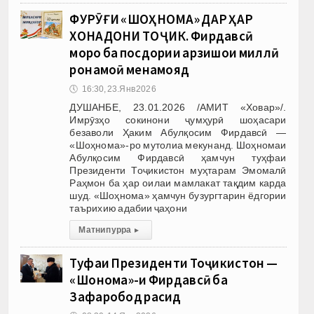
ФУРӮҒИ «ШОҲНОМА» ДАР ҲАР
ХОНАДОНИ ТОҶИК. Фирдавсӣ
моро ба посдории арзишҳои миллӣ
роҳнамоӣ менамояд
🕔
16:30, 23.Янв 2026
ДУШАНБЕ, 23.01.2026 /АМИТ «Ховар»/.
Имрӯзҳо сокинони ҷумҳурӣ шоҳасари
безаволи Ҳаким Абулқосим Фирдавсӣ —
«Шоҳнома»-ро мутолиа мекунанд. Шоҳномаи
Абулқосим Фирдавсӣ ҳамчун туҳфаи
Президенти Тоҷикистон муҳтарам Эмомалӣ
Раҳмон ба ҳар оилаи мамлакат тақдим карда
шуд. «Шоҳнома» ҳамчун бузургтарин ёдгории
таърихию адабии ҷаҳони
Матни пурра
▸
Туҳфаи Президенти Тоҷикистон —
«Шоҳнома»-и Фирдавсӣ ба
Зафаробод расид