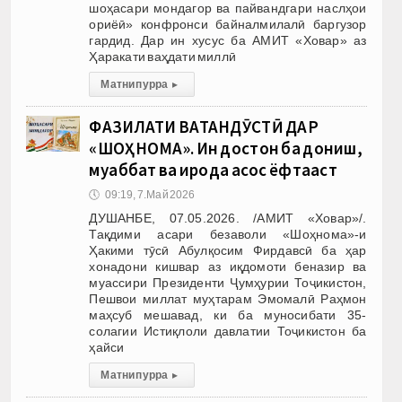
шоҳасари мондагор ва пайвандгари наслҳои
ориёӣ» конфронси байналмилалӣ баргузор
гардид. Дар ин хусус ба АМИТ «Ховар» аз
Ҳаракати ваҳдати миллӣ
Матни пурра
▸
ФАЗИЛАТИ ВАТАНДӮСТӢ ДАР
«ШОҲНОМА». Ин достон ба дониш,
муҳаббат ва ирода асос ёфтааст
🕔
09:19, 7.Май 2026
ДУШАНБЕ, 07.05.2026. /АМИТ «Ховар»/.
Тақдими асари безаволи «Шоҳнома»-и
Ҳакими тӯсӣ Абулқосим Фирдавсӣ ба ҳар
хонадони кишвар аз иқдомоти беназир ва
муассири Президенти Ҷумҳурии Тоҷикистон,
Пешвои миллат муҳтарам Эмомалӣ Раҳмон
маҳсуб мешавад, ки ба муносибати 35-
солагии Истиқлоли давлатии Тоҷикистон ба
ҳайси
Матни пурра
▸