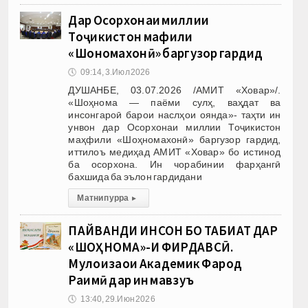
Дар Осорхонаи миллии
Тоҷикистон маҳфили
«Шоҳномахонӣ» баргузор гардид
🕔
09:14, 3.Июл 2026
ДУШАНБЕ, 03.07.2026 /АМИТ «Ховар»/.
«Шоҳнома — паёми сулҳ, ваҳдат ва
инсонгароӣ барои наслҳои оянда»- таҳти ин
унвон дар Осорхонаи миллии Тоҷикистон
маҳфили «Шоҳномахонӣ» баргузор гардид,
иттилоъ медиҳад АМИТ «Ховар» бо истинод
ба осорхона. Ин чорабинии фарҳангӣ
бахшида ба эълон гардидани
Матни пурра
▸
ПАЙВАНДИ ИНСОН БО ТАБИАТ ДАР
«ШОҲНОМА»-И ФИРДАВСӢ.
Мулоҳизаҳои Академик Фарҳод
Раҳимӣ дар ин мавзуъ
🕔
13:40, 29.Июн 2026