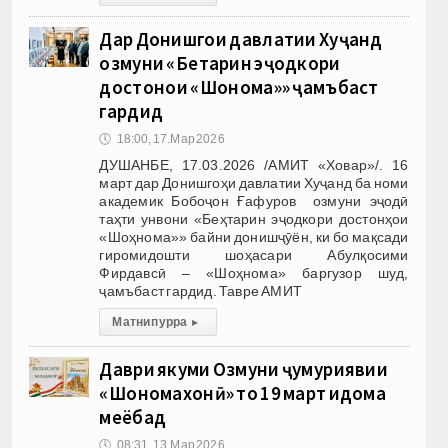
Дар Донишгоҳи давлатии Хуҷанд
озмуни «Беҳтарин эҷодкори
достонҳои «Шоҳнома»» ҷамъбаст
гардид
🕔
18:00, 17.Мар 2026
ДУШАНБЕ, 17.03.2026 /АМИТ «Ховар»/. 16
март дар Донишгоҳи давлатии Хуҷанд ба номи
академик Бобоҷон Ғафуров озмуни эҷодӣ
таҳти унвони «Беҳтарин эҷодкори достонҳои
«Шоҳнома»» байни донишҷӯён, ки бо мақсади
гиромидошти шоҳасари Абулқосими
Фирдавсӣ – «Шоҳнома» баргузор шуд,
ҷамъбаст гардид. Тавре АМИТ
Матни пурра
▸
Даври якуми Озмуни ҷумҳуриявии
«Шоҳномахонӣ» то 19 март идома
меёбад
🕔
08:31, 13.Мар 2026