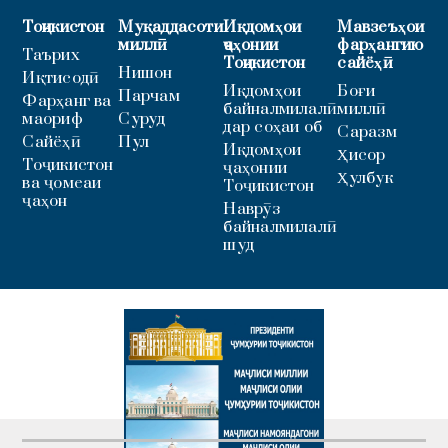
Тоҷикистон
Муқаддасоти
Иқдомҳои
Мавзеъҳои
миллӣ
ҷаҳонии
фарҳангию
Таърих
Тоҷикистон
сайёҳӣ
Нишон
Иқтисодӣ
Иқдомҳои
Боғи
Парчам
Фарҳанг ва
байналмилалӣ
миллӣ
маориф
Суруд
дар соҳаи об
Саразм
Сайёҳӣ
Пул
Иқдомҳои
Ҳисор
Тоҷикистон
ҷаҳонии
Ҳулбук
ва ҷомеаи
Тоҷикистон
ҷаҳон
Наврӯз
байналмилалӣ
шуд