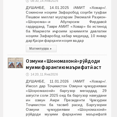
🕔
08:30, 14.Янв 2026
ДУШАНБЕ, 14.01.2025 /АМИТ «Ховар»/.
Сокинони ноҳияи Зафаробод соҳиби туҳфаи
Пешвои миллат муҳтарам Эмомалӣ Раҳмон-
«Шоҳнома»-и Абулқосим Фирдавсӣ
гардиданд. Тавре АМИТ «Ховар» бо истинод
ба Мақомоти иҷроияи ҳокимияти давлатии
ноҳияи Зафаробод хабар медиҳад, 10 январ
дар Қасри фарҳанги ноҳия ва дар
Матни пурра
▸
Озмуни «Шоҳномахонӣ» рӯйдоди
муҳими фарҳангию маърифатӣ аст
🕔
14:20, 11.Янв 2026
ДУШАНБЕ, 11.01.2026 /АМИТ «Ховар»/.
Имсол дар Тоҷикистон Озмуни ҷумҳуриявии
«Шоҳномахонӣ» баргузор мегардад. 29
августи соли 2025 оид ба баргузор намудани
ин озмун Амри Президенти Ҷумҳурии
Тоҷикистон ба тасвиб расид. Баргузории
Озмуни ҷумҳуриявии «Шоҳномахонӣ»
рӯйдоди муҳими фарҳангию маърифатӣ