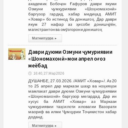
академик Бобоҷон Ғафуров даври якуми
Озмуни ҷумҳуриявии «Шоҳномахонӣ»
баргузор гардид, хабар медиҳад АМИТ
«Ховар» бо истинод ба донишгоҳ. Дар даври
якум 27 нафар аз ҳисоби донишҷӯён,
магистрантон ва омӯзгорони донишгоҳ
Матни пурра
▸
Даври дуюми Озмуни ҷумҳуриявии
«Шоҳномахонӣ» моҳи апрел оғоз
меёбад
🕔
16:40, 27.Мар 2026
ДУШАНБЕ, 27.03.2026. /АМИТ «Ховар»/. Аз 20
то 25 апрел дар маркази шаҳр ва ноҳияҳои
мамлакат даври дуюми Озмуни ҷумҳуриявии
«Шоҳномахонӣ» баргузор мегардад. Дар ин
хусус ба АМИТ «Ховар» аз Маркази
ҷумҳуриявии таҳсилоти иловагии Вазорати
маориф ва илми Ҷумҳурии Тоҷикистон хабар
доданд.
Матни пурра
▸