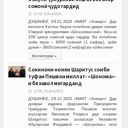
сомонӣ ҷудо гардид
🕔
15:30, 9.Янв 2026
ДУШАНБЕ, 09.01.2026 /АМИТ «Ховар»/. Дар
вилояти Хатлон барои ғолибони даври сеюми
Озмуни ҷумҳуриявии «Шоҳномахонӣ» беш аз
200 ҳазор сомонӣ ҷудо гардид. Ба ғолибони
ҷойи якум – 6000 сомонӣ (1 нафар), ҷойи
дуюм – 3600 сомонӣ (2 нафар) ва ҷойи сеюм
Матни пурра
▸
Сокинони ноҳияи Шаҳритус соҳиби
туҳфаи Пешвои миллат- «Шоҳнома»-
и безавол мегарданд
🕔
13:20, 29.Дек 2025
ДУШАНБЕ, 29.12.2025 /АМИТ «Ховар»/. Дар
доираи иқдоми фарҳангии Президенти
Ҷумҳурии Тоҷикистон, Пешвои миллат
муҳтарам Эмомалӣ Раҳмон дар ноҳияи
Шаҳритус тақсими шоҳасари безаволи
Абулқосим Фирдавсӣ — «Шоҳнома» оғоз