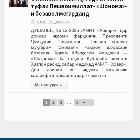
туҳфаи Пешвои миллат- «Шоҳнома»-
и безавол мегарданд
🕔
10:20, 15.Дек 2025
ДУШАНБЕ, 15.12.2025 /АМИТ «Ховар»/. Дар
доираи иқдоми фарҳангии Президенти
Ҷумҳурии Тоҷикистон, Пешвои миллат
муҳтарам Эмомалӣ Раҳмон шоҳасари
безаволи Ҳаким Абулқосим Фирдавсӣ —
«Шоҳнома» ба ноҳияи Қубодиён вилояти
Хатлон расид, хабар медиҳад АМИТ «Ховар».
Дар доираи ин иқдоми маънавию
маърифатпарварона дар 7 ҷамоати
Матни пурра
▸
▸
1
2
3
…
5