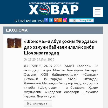
☰
|
|
|
|
"Ховар FM"
TJ
RU
EN
AR
FAR
ШОҲНОМА
«Шоҳнома»-и Абулқосим Фирдавсӣ
дар озмуни байналмилалӣ соҳиби
Шоҳҷоиза гардид
🕔
13:20, 24.Июл 2026
ДУШАНБЕ, 24.07.2026 /АМИТ «Ховар»/. 23
июл дар шаҳри Мински Ҷумҳурии Беларус
Озмуни XХIII байналмилалии «Санъати
китоб»-и кишварҳои аъзои Иттиҳоди
Давлатҳои Мустақил баргузор шуд, ки дар он
китоби «Шоҳнома» — и безаволи Ҳаким
Абулқосим Фирдавсӣ сазовори Шоҳҷоиза
гардид. Дар ин хусус
Матни пурра
▸