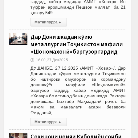
гардид, хабар медиҳад АМИТ «Ховар». Ин
туҳфаи арзишманди Пешвои миллат ба 21
ҳазору 549
Матни пурра
▸
Дар Донишкадаи кӯҳию
металлургии Тоҷикистон маҳфили
«Шоҳномахонӣ» баргузор гардид
🕔
16:00, 27.Дек 2025
ДУШАНБЕ, 27.12.2025 /АМИТ «Ховар»/. Дар
Донишкадаи кӯҳию металлургии Тоҷикистон
бо иштироки омӯзгорон ва кормандону
донишҷӯён маҳфили «Шоҳномахонӣ»
баргузор гардид, хабар медиҳад АМИТ
«Ховар» бо истинод ба ин донишкада. Ректори
донишкада Бахтиёр Маҳмадалӣ роҷеъ ба
мақом ва манзалати асари безаволи
Фирдавсӣ,
Матни пурра
▸
Сокинони ноҳияи Қубодиён соҳиби