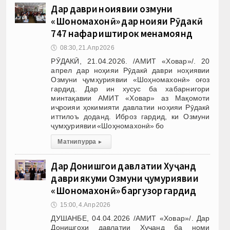
Дар даври ноҳиявии озмуни
«Шоҳномахонӣ» дар ноҳияи Рӯдакӣ
747 нафар иштирок менамоянд
🕔
08:30, 21.Апр 2026
РӮДАКӢ, 21.04.2026. /АМИТ «Ховар»/. 20
апрел дар ноҳияи Рӯдакӣ даври ноҳиявии
Озмуни ҷумҳуриявии «Шоҳномахонӣ» оғоз
гардид. Дар ин хусус ба хабарнигори
минтақавии АМИТ «Ховар» аз Мақомоти
иҷроияи ҳокимияти давлатии ноҳияи Рӯдакӣ
иттилоъ доданд. Иброз гардид, ки Озмуни
ҷумҳуриявии «Шоҳномахонӣ» бо
Матни пурра
▸
Дар Донишгоҳи давлатии Хуҷанд
даври якуми Озмуни ҷумҳуриявии
«Шоҳномахонӣ» баргузор гардид
🕔
15:00, 4.Апр 2026
ДУШАНБЕ, 04.04.2026 /АМИТ «Ховар»/. Дар
Донишгоҳи давлатии Хуҷанд ба номи