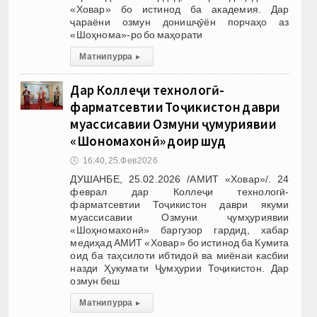
«Ховар» бо истинод ба академия. Дар
ҷараёни озмун донишҷӯён порчаҳо аз
«Шоҳнома»-ро бо маҳорати
Матни пурра
▸
Дар Коллеҷи технологӣ-
фарматсевтии Тоҷикистон даври
муассисавии Озмуни ҷумҳуриявии
«Шоҳномахонӣ» доир шуд
🕔
16:40, 25.Фев 2026
ДУШАНБЕ, 25.02.2026 /АМИТ «Ховар»/. 24
феврал дар Коллеҷи технологӣ-
фарматсевтии Тоҷикистон даври якуми
муассисавии Озмуни ҷумҳуриявии
«Шоҳномахонӣ» баргузор гардид, хабар
медиҳад АМИТ «Ховар» бо истинод ба Кумита
оид ба таҳсилоти ибтидоӣ ва миёнаи касбии
назди Ҳукумати Ҷумҳурии Тоҷикистон. Дар
озмун беш
Матни пурра
▸