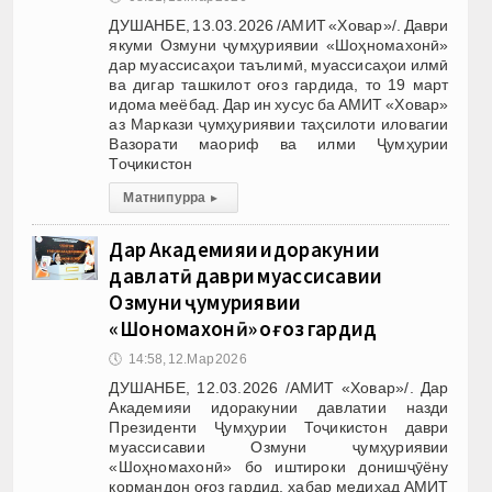
ДУШАНБЕ, 13.03.2026 /АМИТ «Ховар»/. Даври
якуми Озмуни ҷумҳуриявии «Шоҳномахонӣ»
дар муассисаҳои таълимӣ, муассисаҳои илмӣ
ва дигар ташкилот оғоз гардида, то 19 март
идома меёбад. Дар ин хусус ба АМИТ «Ховар»
аз Маркази ҷумҳуриявии таҳсилоти иловагии
Вазорати маориф ва илми Ҷумҳурии
Тоҷикистон
Матни пурра
▸
Дар Академияи идоракунии
давлатӣ даври муассисавии
Озмуни ҷумҳуриявии
«Шоҳномахонӣ» оғоз гардид
🕔
14:58, 12.Мар 2026
ДУШАНБЕ, 12.03.2026 /АМИТ «Ховар»/. Дар
Академияи идоракунии давлатии назди
Президенти Ҷумҳурии Тоҷикистон даври
муассисавии Озмуни ҷумҳуриявии
«Шоҳномахонӣ» бо иштироки донишҷӯёну
кормандон оғоз гардид, хабар медиҳад АМИТ