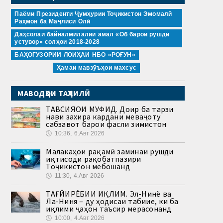
Паёми Президенти Ҷумҳурии Тоҷикистон Эмомалӣ
Раҳмон ба Маҷлиси Олӣ
Даҳсолаи байналмилалии амал «Об барои рушди
устувор» солҳои 2018-2028
БАҲОГУЗОРИИ ЛОИҲАИ НБО «РОҒУН»
Ҳамаи мавзӯъҳои махсус
МАВОДҲОИ ТАҲЛИЛӢ
ТАВСИЯҲОИ МУФИД. Доир ба тарзи
нави захира кардани меваҷоту
сабзавот барои фасли зимистон
🕔
10:36, 6.Авг 2026
Малакаҳои рақамӣ заминаи рушди
иқтисоди рақобатпазири
Тоҷикистон мебошанд
🕔
11:30, 4.Авг 2026
ТАҒЙИРЁБИИ ИҚЛИМ. Эл-Нинё ва
Ла-Ниня – ду ҳодисаи табиие, ки ба
иқлими ҷаҳон таъсир мерасонанд
🕔
10:00, 4.Авг 2026