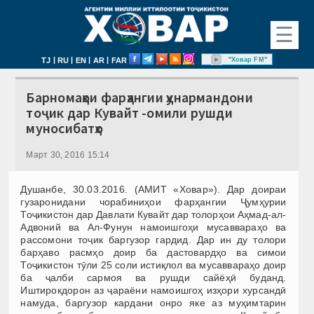
☰
|
|
|
|
"Ховар FM"
TJ
RU
EN
AR
FAR
Барномаҳои фарҳангии ҳунармандони
тоҷик дар Кувайт -омили рушди
муносибатҳо
Март 30, 2016 15:14
Душанбе, 30.03.2016. (АМИТ «Ховар»). Дар доираи
гузаронидани чорабиниҳои фарҳангии Ҷумҳурии
Тоҷикистон дар Давлати Кувайт дар толорҳои Аҳмад-ал-
Адвоний ва Ал-Фунун намоишгоҳи мусаввараҳо ва
рассомони тоҷик баргузор гардид. Дар ин ду толори
барҳаво расмҳо доир ба дастовардҳо ва симои
Тоҷикистон тӯли 25 соли истиқлол ва мусаввараҳо доир
ба ҷалби сармоя ва рушди сайёҳӣ буданд.
Иштирокдорон аз ҷараёни намоишгоҳ изҳори хурсандӣ
намуда, баргузор кардани онро яке аз муҳимтарин