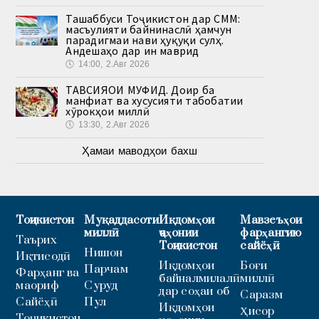
Ташаббуси Тоҷикистон дар СММ:
масъулияти байнинаслӣ ҳамчун
парадигмаи нави ҳуқуқи сулҳ.
Андешаҳо дар ин маврид
🕔
14:00, 2.Авг 2026
ТАВСИЯҲОИ МУФИД. Доир ба
манфиат ва хусусияти табобатии
хӯрокҳои миллӣ
🕔
13:30, 2.Авг 2026
Ҳамаи маводҳои бахш
Тоҷикистон
Муқаддасоти
Иқдомҳои
Мавзеъҳои
миллӣ
ҷаҳонии
фарҳангию
Таърих
Тоҷикистон
сайёҳӣ
Нишон
Иқтисодӣ
Иқдомҳои
Боғи
Парчам
Фарҳанг ва
байналмилалӣ
миллӣ
маориф
Суруд
дар соҳаи об
Саразм
Сайёҳӣ
Пул
Иқдомҳои
Ҳисор
Тоҷикистон