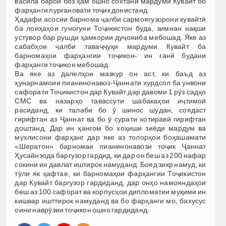
васила барои боз ҳам ошно сохтани мардуми Кувайт бо
фарҳанги пурғановати тоҷик донистанд.
Ҳадафи асосии барнома ҷалби сармоягузорони кувайтӣ
ба лоиҳаҳои гуногуни Тоҷикистон буда, зимнан нақши
устувор бар рушди ҳамкории дуҷониба мебошад. Яке аз
сабабҳои ҷалби таваҷҷуҳи мардуми Кувайт ба
барномаҳои фарҳангии тоҷикон- ин ғанӣ будани
фарҳанги тоҷикон мебошад.
Ва яке аз далелҳои мазкур он аст, ки баъд аз
ҳунарнамоии пианинонавоз-Ҷаннати хурдсол ба унвони
сафорати Тоҷикистон дар Кувайт дар давоми 1 рӯз садҳо
СМС ва назарҳо тавассути шабакаҳои иҷтимоӣ
расиданд, ки талаби бо ӯ шинос шудан, соядаст
гирифтан аз Ҷаннат ва бо ӯ сурати хотиравӣ гирифтан
доштанд. Дар ин ҳангом бо хоҳиши зиёди мардум ва
мухлисони фарҳанг дар яке аз толорҳои боҳашамати
«Шератон» барномаи пианинонавози тоҷик Ҷаннат
Ҳусайнзода баргузор гардид, ки дар он беш аз 200 нафар
сокини ин давлат иштирок намуданд. Бояд зикр намуд, ки
тӯли як ҳафтае, ки барномаҳои фарҳангии Тоҷикистон
дар Кувайт баргузор гардиданд, дар онҳо намояндаҳои
беш аз 100 сафорат ва корпусҳои дипломатии муқими ин
кишвар ишттирок намуданд ва бо фарҳанги мо, бахусус
оини наврӯзии тоҷикон ошно гардиданд.