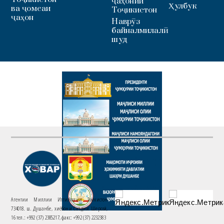
ҷаҳонии
Ҳулбук
ва ҷомеаи
Тоҷикистон
ҷаҳон
Наврӯз
байналмилалӣ
шуд
Агентии Миллии Иттилоотии Тоҷикистон
734018. ш. Душанбе, хиёбони Саъдии Шерозӣ,
16 тел.: +992 (37) 2385217, факс: +992 (37) 2232383