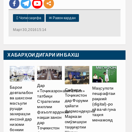

Чопи саҳифа
✉
Равон кардан
Март 30, 2016 15:14
ХАБАРҲОИ ДИГАРИ ИН БАХШ
Дар
Барои
Маҳсулоти
Сафири
«Тоҷикаэронавигатсия»
довталабон
пешрафтаи
Тоҷикистон
татбиқи
ва шахсони
рақамӣ
дар Форуми
Стратегияи
масъули
(digital)-ро
ҳайати
миллии
рушди
кӣ ва чӣ гуна
фармондеҳони
фаъолгардонии
захираҳои
таҳия
Маркази
нақши занон
инсонӣ дар
менамояд
омӯзишҳои
дар
низоми
таҳқиқотии
Тоҷикистон
бонкии