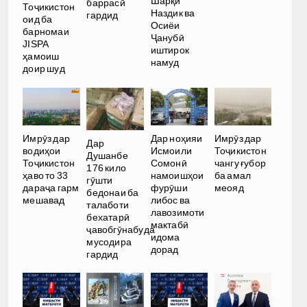
Шарқи
баррасӣ
Тоҷикистон
Наздик ва
гардид
оид ба
Осиёи
барномаи
Ҷанубӣ
JISPA
иштирок
ҳамоиш
намуд
доир шуд
Имрӯз дар
Дар ноҳияи
Имрӯз дар
Дар
водиҳои
Исмоили
Тоҷикистон
Душанбе
Тоҷикистон
Сомонӣ
чангу ғубор
176 кило
ҳаво то 33
намоишҳои
ба амал
гӯшти
дараҷа гарм
фурӯши
меояд
бедонаи ба
мешавад
либос ва
талаботи
лавозимоти
бехатарӣ
мактабӣ
ҷавобгӯнабуда
идома
мусодира
дорад
гардид