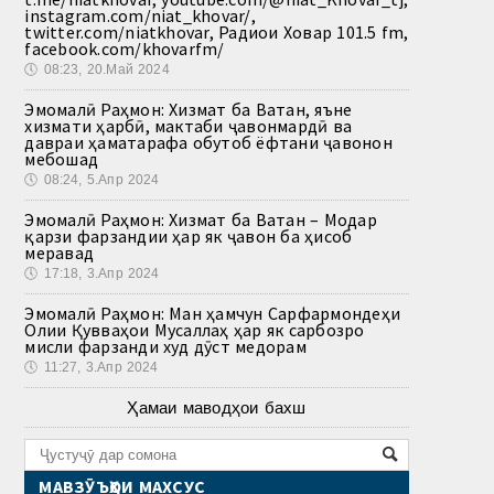
instagram.com/niat_khovar/,
twitter.com/niatkhovar, Радиои Ховар 101.5 fm,
facebook.com/khovarfm/
🕔
08:23, 20.Май 2024
Эмомалӣ Раҳмон: Хизмат ба Ватан, яъне
хизмати ҳарбӣ, мактаби ҷавонмардӣ ва
давраи ҳаматарафа обутоб ёфтани ҷавонон
мебошад
🕔
08:24, 5.Апр 2024
Эмомалӣ Раҳмон: Хизмат ба Ватан – Модар
қарзи фарзандии ҳар як ҷавон ба ҳисоб
меравад
🕔
17:18, 3.Апр 2024
Эмомалӣ Раҳмон: Ман ҳамчун Сарфармондеҳи
Олии Қувваҳои Мусаллаҳ ҳар як сарбозро
мисли фарзанди худ дӯст медорам
🕔
11:27, 3.Апр 2024
Ҳамаи маводҳои бахш
МАВЗӮЪҲОИ МАХСУС