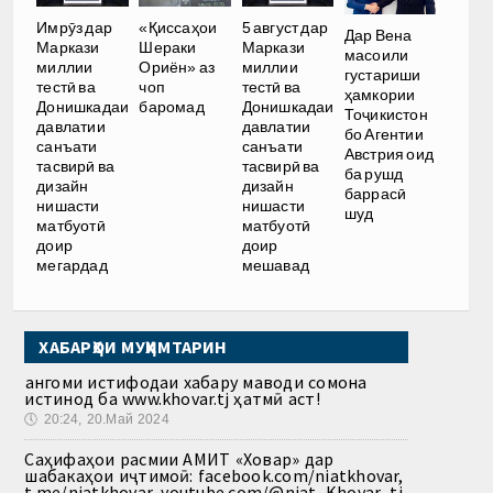
Имрӯз дар
«Қиссаҳои
5 август дар
Дар Вена
Маркази
Шераки
Маркази
масоили
миллии
Ориён» аз
миллии
густариши
тестӣ ва
чоп
тестӣ ва
ҳамкории
Донишкадаи
баромад
Донишкадаи
Тоҷикистон
давлатии
давлатии
бо Агентии
санъати
санъати
Австрия оид
тасвирӣ ва
тасвирӣ ва
ба рушд
дизайн
дизайн
баррасӣ
нишасти
нишасти
шуд
матбуотӣ
матбуотӣ
доир
доир
мегардад
мешавад
ХАБАРҲОИ МУҲИМТАРИН
Ҳангоми истифодаи хабару маводи сомона
истинод ба www.khovar.tj ҳатмӣ аст!
🕔
20:24, 20.Май 2024
Саҳифаҳои расмии АМИТ «Ховар» дар
шабакаҳои иҷтимоӣ: facebook.com/niatkhovar,
t.me/niatkhovar, youtube.com/@niat_Khovar_tj,