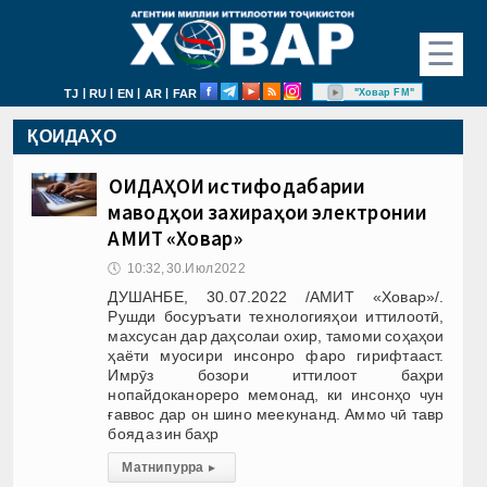
☰
|
|
|
|
"Ховар FM"
TJ
RU
EN
AR
FAR
ҚОИДАҲО
ҚОИДАҲОИ истифодабарии
маводҳои захираҳои электронии
АМИТ «Ховар»
🕔
10:32, 30.Июл 2022
ДУШАНБЕ, 30.07.2022 /АМИТ «Ховар»/.
Рушди босуръати технологияҳои иттилоотӣ,
махсусан дар даҳсолаи охир, тамоми соҳаҳои
ҳаёти муосири инсонро фаро гирифтааст.
Имрӯз бозори иттилоот баҳри
нопайдоканореро мемонад, ки инсонҳо чун
ғаввос дар он шино меекунанд. Аммо чӣ тавр
бояд аз ин баҳр
Матни пурра
▸