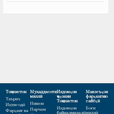
Тоҷикистон
Муқаддасоти
Иқдомҳои
Мавзеъҳои
миллӣ
ҷаҳонии
фарҳангию
Таърих
Тоҷикистон
сайёҳӣ
Нишон
Иқтисодӣ
Иқдомҳои
Боғи
Парчам
Фарҳанг ва
байналмилалӣ
миллӣ