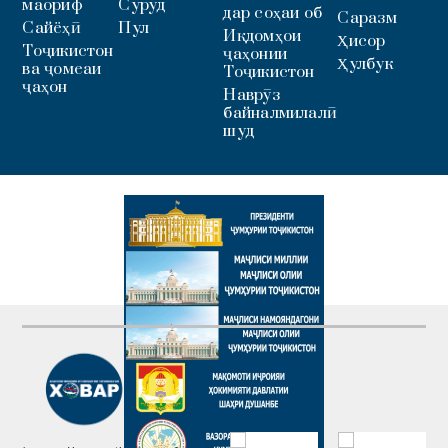
маориф
Суруд
дар соҳаи об
Саразм
Сайёҳӣ
Пул
Иқдомҳои
Ҳисор
Тоҷикистон
ҷаҳонии
Ҳулбук
ва ҷомеаи
Тоҷикистон
ҷаҳон
Наврӯз
байналмилалӣ
шуд