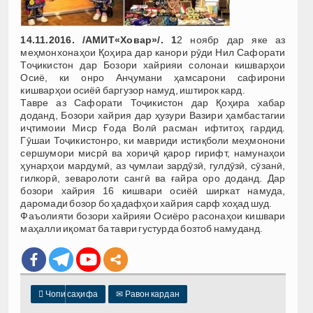
14.11.2016. /АМИТ«Ховар»/. 1
2 ноябр дар яке аз
меҳмонхонаҳои Қоҳира дар канори рӯди Нил Сафорати
Тоҷикистон дар Бозори хайрияи солонаи кишварҳои
Осиё, ки онро Анҷумани ҳамсарони сафирони
кишварҳои осиёӣ баргузор намуд, иштирок кард.
Тавре аз Сафорати Тоҷикистон дар Қоҳира хабар
доданд, Бозори хайрия дар ҳузури Вазири ҳамбастагии
иҷтимоии Миср Ғода Волӣ расман ифтитоҳ гардид.
Гӯшаи Тоҷикистонро, ки мавриди истиқболи меҳмонони
сершумори мисрӣ ва хориҷӣ қарор гирифт, намунаҳои
ҳунарҳои мардумӣ, аз ҷумлаи зардӯзӣ, гулдӯзӣ, сӯзанӣ,
гилкорӣ, зеваролоти сангӣ ва ғайра оро доданд. Дар
бозори хайрия 16 кишвари осиёӣ ширкат намуда,
даромади бозор бо ҳадафҳои хайрия сарф хоҳад шуд.
Фаъолияти бозори хайрияи Осиёро расонаҳои кишвари
маҳалли иқомат ба таври густурда бозтоб намуданд.

Чопи саҳифа
✉
Равон кардан