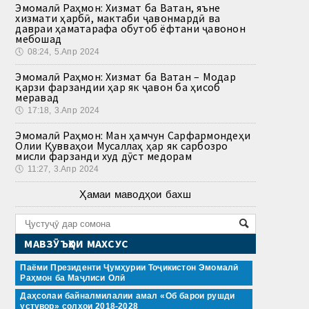
Эмомалӣ Раҳмон: Хизмат ба Ватан, яъне
хизмати ҳарбӣ, мактаби ҷавонмардӣ ва
давраи ҳаматарафа обутоб ёфтани ҷавонон
мебошад
🕔
08:24, 5.Апр 2024
Эмомалӣ Раҳмон: Хизмат ба Ватан – Модар
қарзи фарзандии ҳар як ҷавон ба ҳисоб
меравад
🕔
17:18, 3.Апр 2024
Эмомалӣ Раҳмон: Ман ҳамчун Сарфармондеҳи
Олии Қувваҳои Мусаллаҳ ҳар як сарбозро
мисли фарзанди худ дӯст медорам
🕔
11:27, 3.Апр 2024
Ҳамаи маводҳои бахш
МАВЗӮЪҲОИ МАХСУС
Паёми Президенти Ҷумҳурии Тоҷикистон Эмомалӣ
Раҳмон ба Маҷлиси Олӣ
Даҳсолаи байналмилалии амал «Об барои рушди
устувор» солҳои 2018-2028