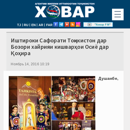
☰
|
|
|
|
"Ховар FM"
TJ
RU
EN
AR
FAR
Иштироки Сафорати Тоҷикистон дар
Бозори хайрияи кишварҳои Осиё дар
Қоҳира
Ноябрь 14, 2016 10:19
Душанбе,