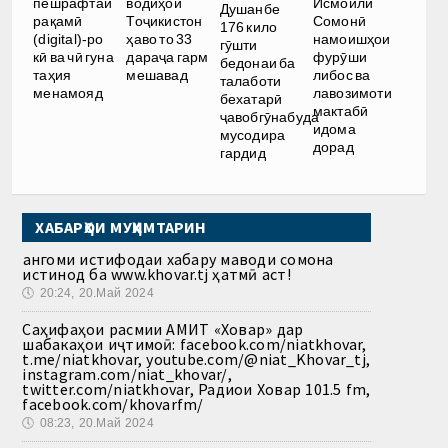
водиҳои
Исмоили
пешрафтаи
Душанбе
Тоҷикистон
Сомонӣ
рақамӣ
176 кило
ҳаво то 33
намоишҳои
(digital)-ро
гӯшти
дараҷа гарм
фурӯши
кӣ ва чӣ гуна
бедонаи ба
мешавад
либос ва
таҳия
талаботи
лавозимоти
менамояд
бехатарӣ
мактабӣ
ҷавобгӯнабуда
идома
мусодира
дорад
гардид
ХАБАРҲОИ МУҲИМТАРИН
Ҳангоми истифодаи хабару маводи сомона
истинод ба www.khovar.tj ҳатмӣ аст!
🕔
20:24, 20.Май 2024
Саҳифаҳои расмии АМИТ «Ховар» дар
шабакаҳои иҷтимоӣ: facebook.com/niatkhovar,
t.me/niatkhovar, youtube.com/@niat_Khovar_tj,
instagram.com/niat_khovar/,
twitter.com/niatkhovar, Радиои Ховар 101.5 fm,
facebook.com/khovarfm/
🕔
08:23, 20.Май 2024