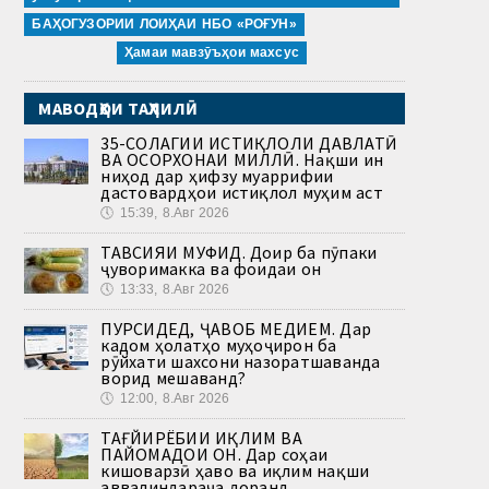
БАҲОГУЗОРИИ ЛОИҲАИ НБО «РОҒУН»
Ҳамаи мавзӯъҳои махсус
МАВОДҲОИ ТАҲЛИЛӢ
35-СОЛАГИИ ИСТИҚЛОЛИ ДАВЛАТӢ
ВА ОСОРХОНАИ МИЛЛӢ. Нақши ин
ниҳод дар ҳифзу муаррифии
дастовардҳои истиқлол муҳим аст
🕔
15:39, 8.Авг 2026
ТАВСИЯИ МУФИД. Доир ба пӯпаки
ҷуворимакка ва фоидаи он
🕔
13:33, 8.Авг 2026
ПУРСИДЕД, ҶАВОБ МЕДИҲЕМ. Дар
кадом ҳолатҳо муҳоҷирон ба
рӯйхати шахсони назоратшаванда
ворид мешаванд?
🕔
12:00, 8.Авг 2026
ТАҒЙИРЁБИИ ИҚЛИМ ВА
ПАЙОМАДҲОИ ОН. Дар соҳаи
кишоварзӣ ҳаво ва иқлим нақши
аввалиндараҷа доранд