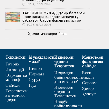
🕔
09:14, 7.Авг 2026
ТАВСИЯҲОИ МУФИД. Доир ба тарзи
нави захира кардани меваҷоту
сабзавот барои фасли зимистон
🕔
10:36, 6.Авг 2026
Ҳамаи маводҳои бахш
Тоҷикистон
Муқаддасоти
Иқдомҳои
Мавзеъҳои
миллӣ
ҷаҳонии
фарҳангию
Таърих
Тоҷикистон
сайёҳӣ
Нишон
Иқтисодӣ
Иқдомҳои
Боғи
Парчам
Фарҳанг ва
байналмилалӣ
миллӣ
маориф
Суруд
дар соҳаи об
Саразм
Сайёҳӣ
Пул
Иқдомҳои
Ҳисор
Тоҷикистон
ҷаҳонии
Ҳулбук
ва ҷомеаи
Тоҷикистон
ҷаҳон
Наврӯз
байналмилалӣ