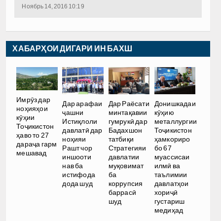
Ноябрь 14, 2016 10:19
ХАБАРҲОИ ДИГАРИ ИН БАХШ
Имрӯз дар
Дар арафаи
Дар Раёсати
Донишкадаи
ноҳияҳои
ҷашни
минтақавии
кӯҳию
кӯҳии
Истиқлоли
гумрукӣ дар
металлургии
Тоҷикистон
давлатӣ дар
Бадахшон
Тоҷикистон
ҳаво то 27
ноҳияи
татбиқи
ҳамкориро
дараҷа гарм
Рашт чор
Стратегияи
бо 67
мешавад
иншооти
давлатии
муассисаи
нав ба
муқовимат
илмӣ ва
истифода
ба
таълимии
дода шуд
коррупсия
давлатҳои
баррасӣ
хориҷӣ
шуд
густариш
медиҳад