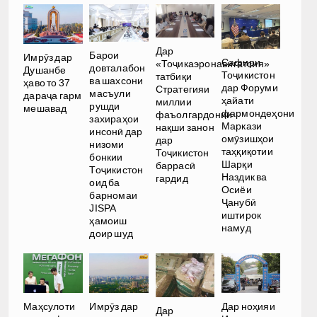
Дар
Барои
Имрӯз дар
Сафири
«Тоҷикаэронавигатсия»
довталабон
Душанбе
Тоҷикистон
татбиқи
ва шахсони
ҳаво то 37
дар Форуми
Стратегияи
масъули
дараҷа гарм
ҳайати
миллии
рушди
мешавад
фармондеҳони
фаъолгардонии
захираҳои
Маркази
нақши занон
инсонӣ дар
омӯзишҳои
дар
низоми
таҳқиқотии
Тоҷикистон
бонкии
Шарқи
баррасӣ
Тоҷикистон
Наздик ва
гардид
оид ба
Осиёи
барномаи
Ҷанубӣ
JISPA
иштирок
ҳамоиш
намуд
доир шуд
Имрӯз дар
Дар ноҳияи
Маҳсулоти
Дар