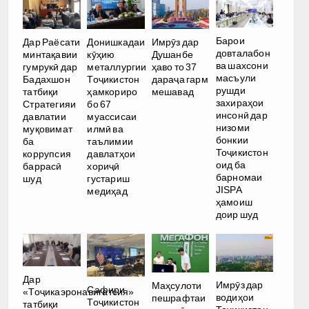
Барои
Дар Раёсати
Донишкадаи
Имрӯз дар
довталабон
минтақавии
кӯҳию
Душанбе
ва шахсони
гумрукӣ дар
металлургии
ҳаво то 37
масъули
Бадахшон
Тоҷикистон
дараҷа гарм
рушди
татбиқи
ҳамкориро
мешавад
захираҳои
Стратегияи
бо 67
инсонӣ дар
давлатии
муассисаи
низоми
муқовимат
илмӣ ва
бонкии
ба
таълимии
Тоҷикистон
коррупсия
давлатҳои
оид ба
баррасӣ
хориҷӣ
барномаи
шуд
густариш
JISPA
медиҳад
ҳамоиш
доир шуд
Дар
Имрӯз дар
Маҳсулоти
Сафири
«Тоҷикаэронавигатсия»
водиҳои
пешрафтаи
Тоҷикистон
татбиқи