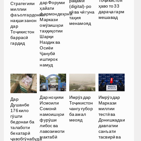
Тоҷикистон
рақамӣ
дар Форуми
Стратегияи
ҳаво то 33
(digital)-ро
ҳайати
миллии
дараҷа гарм
кӣ ва чӣ гуна
фармондеҳони
фаъолгардонии
мешавад
таҳия
Маркази
нақши занон
менамояд
омӯзишҳои
дар
таҳқиқотии
Тоҷикистон
Шарқи
баррасӣ
Наздик ва
гардид
Осиёи
Ҷанубӣ
иштирок
намуд
Дар ноҳияи
Имрӯз дар
Имрӯз дар
Дар
Исмоили
Тоҷикистон
Маркази
Душанбе
Сомонӣ
чангу ғубор
миллии
176 кило
намоишҳои
ба амал
тестӣ ва
гӯшти
фурӯши
меояд
Донишкадаи
бедонаи ба
либос ва
давлатии
талаботи
лавозимоти
санъати
бехатарӣ
мактабӣ
тасвирӣ ва
ҷавобгӯнабуда