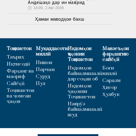
Андешаҳо дар ин маврид
🕔
14:00, 2.Авг 2026
Ҳамаи маводҳои бахш
Тоҷикистон
Муқаддасоти
Иқдомҳои
Мавзеъҳои
миллӣ
ҷаҳонии
фарҳангию
Таърих
Тоҷикистон
сайёҳӣ
Нишон
Иқтисодӣ
Иқдомҳои
Боғи
Парчам
Фарҳанг ва
байналмилалӣ
миллӣ
маориф
Суруд
дар соҳаи об
Саразм
Сайёҳӣ
Пул
Иқдомҳои
Ҳисор
Тоҷикистон
ҷаҳонии
Ҳулбук
ва ҷомеаи
Тоҷикистон
ҷаҳон
Наврӯз
байналмилалӣ
шуд