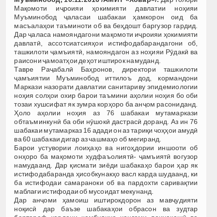
Мақомоти иҷроияи ҳокимияти давлатии ноҳияи
Муъминобод ҷаласаи шабакаи ҳамкорон оид ба
масъалаҳои таъминоти об ва беҳдошт баргузор гардид.
Дар ҷаласа намояндагони мақомоти иҷроияи ҳокимияти
давлатӣ, ассотсиатсияҳои истифодабарандагони об,
ташкилоти ҷамъиятӣ, намояндагон аз ноҳияи Рӯдакӣ ва
раисони ҷамоатҳои деҳот иштирок намуданд.
Тавре Раҷабалӣ Баҳронов, директори ташкилоти
ҷамъиятии Муъминобод иттилоъ дод, кормандони
Маркази назорати давлатии санитариву эпидемиологии
ноҳия солҳои охир барои таъмини аҳолии ноҳия бо оби
тозаи хушсифат як зумра корҳоро ба анҷом расониданд.
Ҳоло аҳолии ноҳия аз 76 шабакаи мутамаркази
обтаъминкунӣ ба оби нӯшокӣ дастрасӣ доранд. Аз ин 76
шабакаи мутамарказ 16 адади он аз тариқи чоҳҳои амудӣ
ва 60 шабакаи дигар аз чашмаҳо об мегиранд.
Барои устувории лоиҳаҳо ва нигоҳдории иншооти об
онҳоро ба мақомоти худфаъолиятӣ- ҷамъиятӣ вогузор
намудаанд. Дар қисмати зиёди шабакаҳо барои ҳар як
истифодабаранда ҳисобкунакҳо васл карда шудаанд, ки
ба истифодаи самараноки об ва пардохти саривақтии
маблағи истифодаи об мусоидат мекунанд.
Дар анҷоми ҳамоиш иштирокдорон аз мавҷудияти
ноқисӣ дар баъзе шабакаҳои обрасон ва зудтар