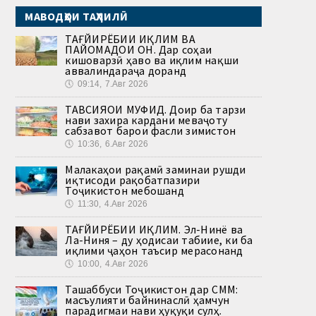
МАВОДҲОИ ТАҲЛИЛӢ
ТАҒЙИРЁБИИ ИҚЛИМ ВА
ПАЙОМАДҲОИ ОН. Дар соҳаи
кишоварзӣ ҳаво ва иқлим нақши
аввалиндараҷа доранд
🕔
09:14, 7.Авг 2026
ТАВСИЯҲОИ МУФИД. Доир ба тарзи
нави захира кардани меваҷоту
сабзавот барои фасли зимистон
🕔
10:36, 6.Авг 2026
Малакаҳои рақамӣ заминаи рушди
иқтисоди рақобатпазири
Тоҷикистон мебошанд
🕔
11:30, 4.Авг 2026
ТАҒЙИРЁБИИ ИҚЛИМ. Эл-Нинё ва
Ла-Ниня – ду ҳодисаи табиие, ки ба
иқлими ҷаҳон таъсир мерасонанд
🕔
10:00, 4.Авг 2026
Ташаббуси Тоҷикистон дар СММ:
масъулияти байнинаслӣ ҳамчун
парадигмаи нави ҳуқуқи сулҳ.