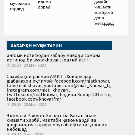
идома
дизайн
мусодира
дорад
нишасти
гардид
матбуотӣ
доир
мегардад
ХАБАРҲОИ МУҲИМТАРИН
Ҳангоми истифодаи хабару маводи сомона
истинод ба www.khovar.tj ҳатмӣ аст!
🕔
20:24, 20.Май 2024
Саҳифаҳои расмии АМИТ «Ховар» дар
шабакаҳои иҷтимоӣ: facebook.com/niatkhovar,
t.me/niatkhovar, youtube.com/@niat_Khovar_tj,
instagram.com/niat_khovar/,
twitter.com/niatkhovar, Радиои Ховар 101.5 fm,
facebook.com/khovarfm/
🕔
08:23, 20.Май 2024
Эмомалӣ Раҳмон: Хизмат ба Ватан, яъне
хизмати ҳарбӣ, мактаби ҷавонмардӣ ва
давраи ҳаматарафа обутоб ёфтани ҷавонон
мебошад
🕔
08:24, 5.Апр 2024