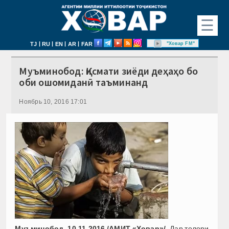
☰
|
|
|
|
"Ховар FM"
TJ
RU
EN
AR
FAR
Муъминобод: Қисмати зиёди деҳаҳо бо
оби ошомиданӣ таъминанд
Ноябрь 10, 2016 17:01
Муъминобод, 10.11.2016 /АМИТ «Ховар»/.
Дар толори