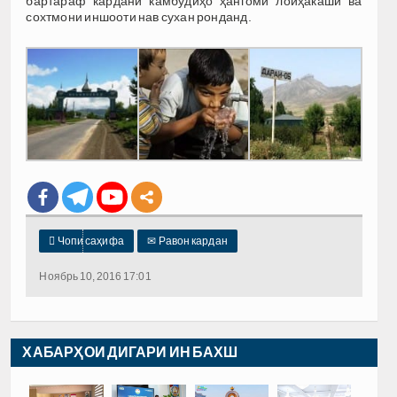
бартараф кардани камбудиҳо ҳангоми лоиҳакашӣ ва
сохтмони иншооти нав сухан ронданд.

Чопи саҳифа
✉
Равон кардан
Ноябрь 10, 2016 17:01
ХАБАРҲОИ ДИГАРИ ИН БАХШ