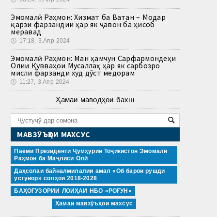
Эмомалӣ Раҳмон: Хизмат ба Ватан – Модар
қарзи фарзандии ҳар як ҷавон ба ҳисоб
меравад
🕔
17:18, 3.Апр 2024
Эмомалӣ Раҳмон: Ман ҳамчун Сарфармондеҳи
Олии Қувваҳои Мусаллаҳ ҳар як сарбозро
мисли фарзанди худ дӯст медорам
🕔
11:27, 3.Апр 2024
Ҳамаи маводҳои бахш
МАВЗӮЪҲОИ МАХСУС
Паёми Президенти Ҷумҳурии Тоҷикистон Эмомалӣ
Раҳмон ба Маҷлиси Олӣ
Даҳсолаи байналмилалии амал «Об барои рушди
устувор» солҳои 2018-2028
БАҲОГУЗОРИИ ЛОИҲАИ НБО «РОҒУН»
Ҳамаи мавзӯъҳои махсус