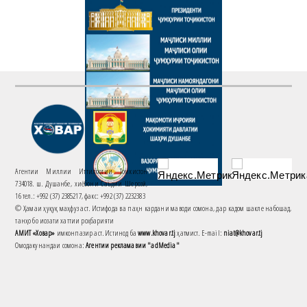
Агентии Миллии Иттилоотии Тоҷикистон
734018. ш. Душанбе, хиёбони Саъдии Шерозӣ,
16 тел.: +992 (37) 2385217, факс: +992 (37) 2232383
© Ҳамаи ҳуқуқ маҳфуз аст. Истифода ва паҳн кардани маводи сомона, дар кадом шакле набошад,
танҳо бо иҷозати хаттии роҳбарияти
АМИТ «Ховар»
имконпазир аст. Истинод ба
www.khovar.tj
ҳатмист. E-mail:
niat@khovar.tj
Омодакунандаи сомона:
Агентии рекламавии "adMedia"