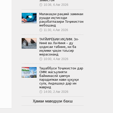
🕔
10:36, 6.Авг 2026
Малакаҳои рақамӣ заминаи
рушди иқтисоди
рақобатпазири Тоҷикистон
мебошанд
🕔
11:30, 4.Авг 2026
ТАҒЙИРЁБИИ ИҚЛИМ. Эл-
Нинё ва Ла-Ниня – ду
ҳодисаи табиие, ки ба
иқлими ҷаҳон таъсир
мерасонанд
🕔
10:00, 4.Авг 2026
Ташаббуси Тоҷикистон дар
СММ: масъулияти
байнинаслӣ ҳамчун
парадигмаи нави ҳуқуқи
сулҳ. Андешаҳо дар ин
маврид
🕔
14:00, 2.Авг 2026
Ҳамаи маводҳои бахш