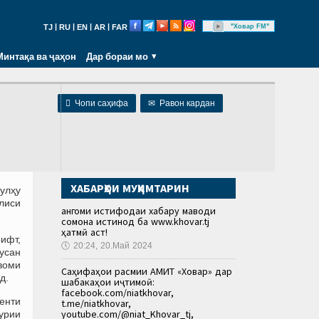
|
|
|
|
"Ховар FM"
TJ
RU
EN
AR
FAR
Минтақа ва ҷаҳон
Дар бораи мо

Чопи саҳифа
✉
Равон кардан
ХАБАРҲОИ МУҲИМТАРИН
сулҳу
лиси
Ҳангоми истифодаи хабару маводи
сомона истинод ба www.khovar.tj
ҳатмӣ аст!
рифт,
🕔
20:24, 20.Май 2024
усан
воми
Саҳифаҳои расмии АМИТ «Ховар» дар
д.
шабакаҳои иҷтимоӣ:
facebook.com/niatkhovar,
енти
t.me/niatkhovar,
youtube.com/@niat_Khovar_tj,
урии