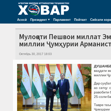
Асосӣ
Президент
Парламент
Пойтахт
Сиёсати хор
Мулоқоти Пешвои миллат Э
миллии Ҷумҳурии Арманист
Октябрь 30, 2017 18:03
ДУШАНБЕ,
ваҳдати м
миллии Ҷу
Дар суҳба
аз сатҳу 
равобити 
25-соли б
Тавре таъ
Ҷумҳурии