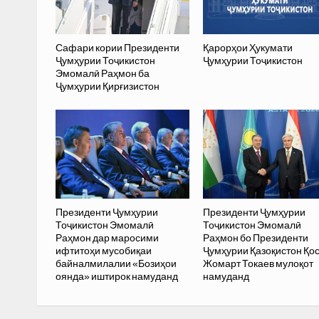
Сафари кории Президенти
Қарорҳои Ҳукумати
Ҷумҳурии Тоҷикистон
Ҷумҳурии Тоҷикистон
Эмомалӣ Раҳмон ба
Ҷумҳурии Қирғизистон
Президенти Ҷумҳурии
Президенти Ҷумҳурии
Тоҷикистон Эмомалӣ
Тоҷикистон Эмомалӣ
Раҳмон дар маросими
Раҳмон бо Президенти
ифтитоҳи мусобиқаи
Ҷумҳурии Қазоқистон Қо
байналмилалии «Бозиҳои
Жомарт Токаев мулоқот
оянда» иштирок намуданд
намуданд