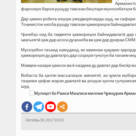
Арманисто
фарохеро барои рушуду тавсеаи бештари муносибатҳои 
Дар ҳамин робита изҳори умедворӣ карда шуд, ки сафар
Тоҷикистон низ ба рушду тавсеаи ҳамкориҳои байнидавла
Ҷонибҳо оид ба тақвияти ҳамкориҳои байнидавлатӣ дар 
ҷамъиятӣ ҳам дар асоси дуҷониба ва ҳам дар доираи СММ
Мусоҳибон таъкид намуданд, ки заминаи ҳуқуқию қарорд
ҳамкориҳои ду давлатро дар соҳаҳои гуногун ба танзим м
Мавқею назари ҳамсон ва ё наздики ду давлат дар бисёр 
Вобаста ба ҳалли масъалаҳои амниятӣ, аз ҷумла мубор
таҳкими ҳифзи марзи давлатӣ ва роҳҳои ҳалли сулҳомез
шуд.
Октябрь 30, 2017 18:03