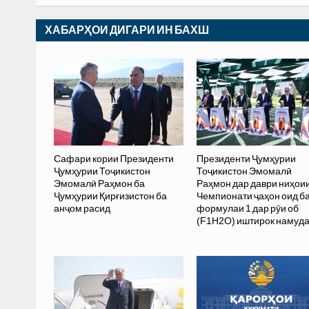
ХАБАРҲОИ ДИГАРИ ИН БАХШ
Сафари кории Президенти
Президенти Ҷумҳурии
Ҷумҳурии Тоҷикистон
Тоҷикистон Эмомалӣ
Эмомалӣ Раҳмон ба
Раҳмон дар даври ниҳои
Ҷумҳурии Қирғизистон ба
Чемпионати ҷаҳон оид б
анҷом расид
формулаи 1 дар рӯи об
(F1H2O) иштирок намуд