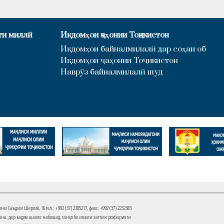
ти миллӣ
Иқдомҳои ҷаҳонии Тоҷикистон
Иқдомҳои байналмилалӣ дар соҳаи об
Иқдомҳои ҷаҳонии Тоҷикистон
Наврӯз байналмилалӣ шуд
Саъдии Шерозӣ, 16 тел.: +992 (37) 2385217, факс: +992 (37) 2232383
на, дар кадом шакле набошад, танҳо бо иҷозати хаттии роҳбарияти