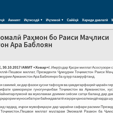
иҷӣ
Амният
Иқтисодӣ
Иҷтимоӣ
Сайёҳӣ
Хариди давлатӣ
момалӣ Раҳмон бо Раиси Маҷлиси
он Ара Баблоян
 30.10.2017 /АМИТ «Ховар»/.
Имрӯз дар Қасри миллат Асосгузори 
иллӣ-Пешвои миллат, Президенти Ҷумҳурии Тоҷикистон Раиси Маҷ
мҳурии Арманистон Ара Баблоянро ба ҳузур пазируфтанд.
ти самимӣ, ки дар фазои ҳусни тафоҳум ва ҳамдигарфаҳмӣ ҷараён ги
сифати ҳамкориҳои гуногунҷанбаи Тоҷикистон ва Арманистон, хус
байнипарлумонӣ ва муколамаи доимии сиёсии сатҳи баланд дар да
арқарории муносибатҳои байнидавлатӣ изҳори қаноатмандӣ карда шу
кид гардид, иҷрои мувофиқаҳои дар ҷараёни сафари расмии Презид
 Тоҷикистон,Пешвои миллат муҳтарам Эмомалӣ Раҳмон ба Ҷумҳ