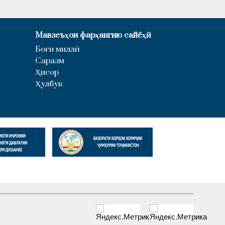
Мавзеъҳои фарҳангию сайёҳӣ
Боғи миллӣ
Саразм
Ҳисор
Ҳулбук