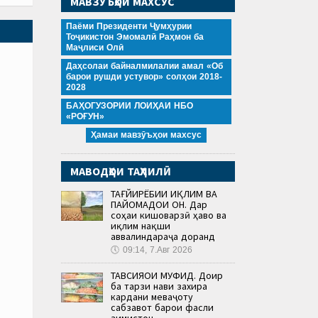
МАВЗӮЪҲОИ МАХСУС
Паёми Президенти Ҷумҳурии
Тоҷикистон Эмомалӣ Раҳмон ба
Маҷлиси Олӣ
Даҳсолаи байналмилалии амал «Об
барои рушди устувор» солҳои 2018-
2028
БАҲОГУЗОРИИ ЛОИҲАИ НБО
«РОҒУН»
Ҳамаи мавзӯъҳои махсус
МАВОДҲОИ ТАҲЛИЛӢ
ТАҒЙИРЁБИИ ИҚЛИМ ВА
ПАЙОМАДҲОИ ОН. Дар
соҳаи кишоварзӣ ҳаво ва
иқлим нақши
аввалиндараҷа доранд
🕔
09:14, 7.Авг 2026
ТАВСИЯҲОИ МУФИД. Доир
ба тарзи нави захира
кардани меваҷоту
сабзавот барои фасли
зимистон