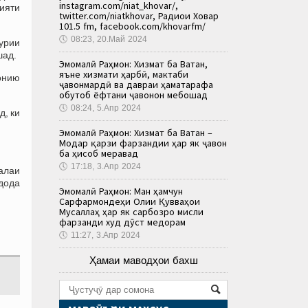
instagram.com/niat_khovar/,
нияти
twitter.com/niatkhovar, Радиои Ховар
101.5 fm, facebook.com/khovarfm/
🕔
08:23, 20.Май 2024
урии
шад.
Эмомалӣ Раҳмон: Хизмат ба Ватан,
яъне хизмати ҳарбӣ, мактаби
онию
ҷавонмардӣ ва давраи ҳаматарафа
обутоб ёфтани ҷавонон мебошад
🕔
08:24, 5.Апр 2024
д, ки
Эмомалӣ Раҳмон: Хизмат ба Ватан –
Модар қарзи фарзандии ҳар як ҷавон
ба ҳисоб меравад
🕔
17:18, 3.Апр 2024
алаи
дода
Эмомалӣ Раҳмон: Ман ҳамчун
Сарфармондеҳи Олии Қувваҳои
Мусаллаҳ ҳар як сарбозро мисли
фарзанди худ дӯст медорам
🕔
11:27, 3.Апр 2024
Ҳамаи маводҳои бахш