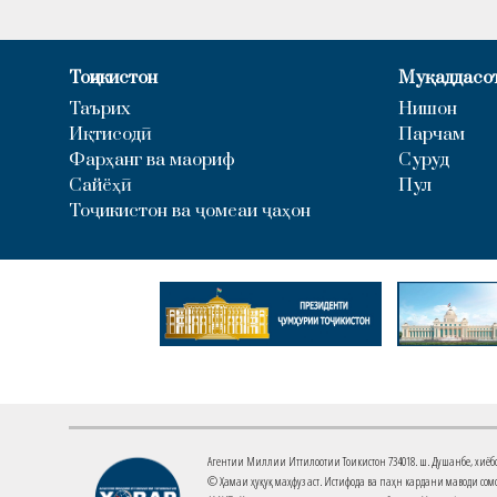
Тоҷикистон
Муқаддасо
Таърих
Нишон
Иқтисодӣ
Парчам
Фарҳанг ва маориф
Суруд
Сайёҳӣ
Пул
Тоҷикистон ва ҷомеаи ҷаҳон
Агентии Миллии Иттилоотии Тоҷикистон 734018. ш. Душанбе, хиёбони 
© Ҳамаи ҳуқуқ маҳфуз аст. Истифода ва паҳн кардани маводи сомо