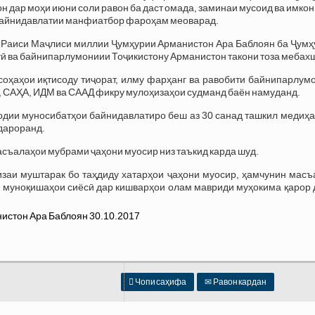
н дар моҳи июни соли равон ба даст омада, заминаи мусоид ва имко
байнидавлатии манфиатбор фароҳам меоварад.
и Раиси Маҷлиси миллии Ҷумҳурии Арманистон Ара Баблоян ба Ҷумҳ
тӣ ва байнипарлумониии Тоҷикистону Арманистон такони тоза мебах
соҳаҳои иқтисоду тиҷорат, илму фарҳанг ва равобити байнипарлум
, САҲА, ИДМ ва СААД фикру мулоҳизаҳои судманд баён намуданд.
одии муносибатҳои байнидавлатиро беш аз 30 санад ташкил медиҳа
едароранд.
масъалаҳои мубрами ҷаҳони муосир низ таъкид карда шуд.
изаи муштарак бо таҳдиду хатарҳои ҷаҳони муосир, ҳамчунин масъ
и муноқишаҳои сиёсӣ дар кишварҳои олам мавриди муҳокима қарор 

Чопи саҳифа
✉
Равон кардан