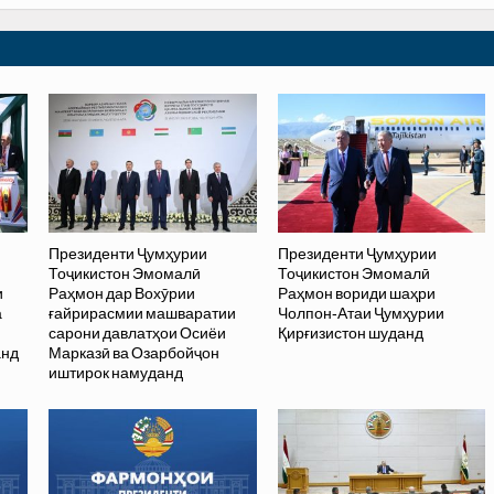
Президенти Ҷумҳурии
Президенти Ҷумҳурии
Тоҷикистон Эмомалӣ
Тоҷикистон Эмомалӣ
и
Раҳмон дар Вохӯрии
Раҳмон вориди шаҳри
а
ғайрирасмии машваратии
Чолпон-Атаи Ҷумҳурии
сарони давлатҳои Осиёи
Қирғизистон шуданд
анд
Марказӣ ва Озарбойҷон
иштирок намуданд