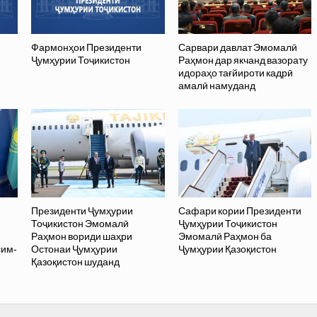
Фармонҳои Президенти
Сарвари давлат Эмомалӣ
Ҷумҳурии Тоҷикистон
Раҳмон дар якчанд вазорату
идораҳо тағйироти кадрӣ
амалӣ намуданд
Президенти Ҷумҳурии
Сафари кории Президенти
Тоҷикистон Эмомалӣ
Ҷумҳурии Тоҷикистон
Раҳмон вориди шаҳри
Эмомалӣ Раҳмон ба
сим-
Остонаи Ҷумҳурии
Ҷумҳурии Қазоқистон
Қазоқистон шуданд