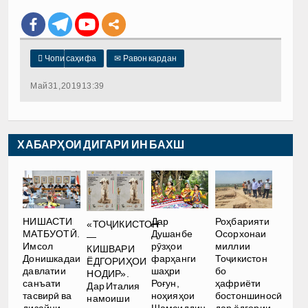

Чопи саҳифа
✉
Равон кардан
Май 31, 2019 13:39
ХАБАРҲОИ ДИГАРИ ИН БАХШ
НИШАСТИ
Дар
Роҳбарияти
«ТОҶИКИСТОН
МАТБУОТӢ.
Душанбе
Осорхонаи
—
Имсол
рӯзҳои
миллии
КИШВАРИ
Донишкадаи
фарҳанги
Тоҷикистон
ЁДГОРИҲОИ
давлатии
шаҳри
бо
НОДИР».
санъати
Роғун,
ҳафриёти
Дар Италия
тасвирӣ ва
ноҳияҳои
бостоншиносӣ
намоиши