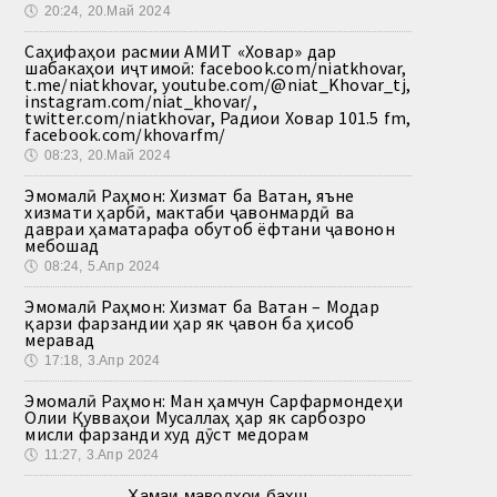
🕔
20:24, 20.Май 2024
Саҳифаҳои расмии АМИТ «Ховар» дар
шабакаҳои иҷтимоӣ: facebook.com/niatkhovar,
t.me/niatkhovar, youtube.com/@niat_Khovar_tj,
instagram.com/niat_khovar/,
twitter.com/niatkhovar, Радиои Ховар 101.5 fm,
facebook.com/khovarfm/
🕔
08:23, 20.Май 2024
Эмомалӣ Раҳмон: Хизмат ба Ватан, яъне
хизмати ҳарбӣ, мактаби ҷавонмардӣ ва
давраи ҳаматарафа обутоб ёфтани ҷавонон
мебошад
🕔
08:24, 5.Апр 2024
Эмомалӣ Раҳмон: Хизмат ба Ватан – Модар
қарзи фарзандии ҳар як ҷавон ба ҳисоб
меравад
🕔
17:18, 3.Апр 2024
Эмомалӣ Раҳмон: Ман ҳамчун Сарфармондеҳи
Олии Қувваҳои Мусаллаҳ ҳар як сарбозро
мисли фарзанди худ дӯст медорам
🕔
11:27, 3.Апр 2024
Ҳамаи маводҳои бахш