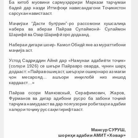
Ба китоб муовини сармуҳаррири Маркази тарҷумаи
бадеӣ дар назди Иттифоқи нависандагони Тоҷикистон
сарсухан навистааст.
Маҷмӯаи “Дасти булӯрин”-ро рассомони хушсалиқа
набера ва абераи Пайрав Сулаймонӣ- Сулаймон
Шарифӣ ва Озар Шарифӣ оро додаанд.
Набераи дигари шоир- Камол Обидӣ яке аз мураттибони
маҷмӯа аст.
Устод Садриддин Айнӣ дар «Намунаи адабиёти тоҷик»
(солҳои 1926) се шеъри Пайравро оварда, чунин шарҳ
додааст: «Пайрав ошиқ аст, шеърҳои ошиқонаро аз мағзи
ҷон месарояд… ашъори инқилобӣ низ иншод
кардааст…»
Пайрав осори Маяковскый, Серафимович, Жаров,
Фурманов ва дигар адибони русро ба забони тоҷикӣ
тарҷума намудааст ва дар поягузории робитаҳои адабии
халқҳои тоҷику рус саҳм гирифтааст.
Мансур СУРУШ,
шореҳи адабии АМИТ
«Ховар»