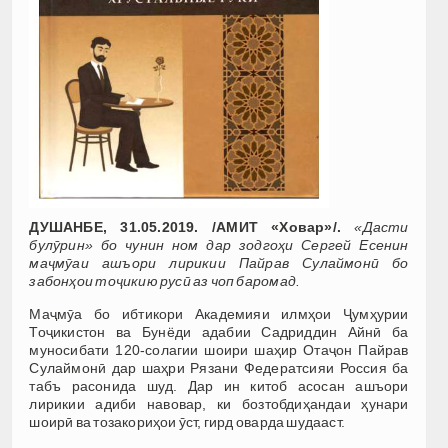
ДУШАНБЕ, 31.05.2019. /АМИТ «Ховар»/.
«Дасти
булӯрин» бо чунин ном дар зодгоҳи Сергей Есенин
маҷмӯаи ашъори лирикии Пайрав Сулаймонӣ бо
забонҳои тоҷикию русӣ аз чоп баромад.
Маҷмӯа бо ибтикори Академияи илмҳои Ҷумҳурии
Тоҷикистон ва Бунёди адабии Садриддин Айнӣ ба
муносибати 120-солагии шоири шаҳир Отаҷон Пайрав
Сулаймонӣ дар шаҳри Рязани Федератсияи Россия ба
табъ расонида шуд. Дар ин китоб асосан ашъори
лирикии адиби навовар, ки бозтобдиҳандаи ҳунари
шоирӣ ва тозакориҳои ӯст, гирд оварда шудааст.