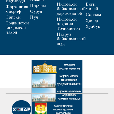
Иқтисодӣ
Иқдомҳои
Боғи
Парчам
Фарҳанг ва
байналмилалӣ
миллӣ
маориф
Суруд
дар соҳаи об
Саразм
Сайёҳӣ
Пул
Иқдомҳои
Ҳисор
Тоҷикистон
ҷаҳонии
Ҳулбук
ва ҷомеаи
Тоҷикистон
ҷаҳон
Наврӯз
байналмилалӣ
шуд