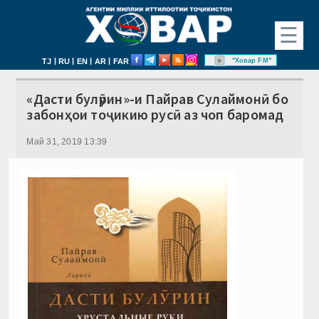
☰
|
|
|
|
"Ховар FM"
TJ
RU
EN
AR
FAR
«Дасти булӯрин»-и Пайрав Сулаймонӣ бо
забонҳои тоҷикию русӣ аз чоп баромад
Май 31, 2019 13:39