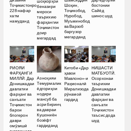
дизайни
Шамсиддин
дар ёдгории
шоҳкорҳои
Тоҷикистонро
Шоҳин,
бостонии
беназири
228 нафар
Тоҷикобод,
Сайёд
мероси
хатм
Нуробод,
шинос шуд
таърихию
намуданд
Муъминобод
фарҳангии
ва Варзоб
Тоҷикистон
баргузор
доир
мегарданд
мегардад
РИОЯИ
Китоби «Дар
НИШАСТИ
ФАРҲАНГИ
ҳавои
МАТБУОТӢ.
Аз ноҳияи
МИЛЛӢ. Дар
Мавлоно»-и
Осорхонаи
Темурмалик
Донишкадаи
Раҳмоналӣ
таърихии
ёдгориҳои
давлатии
Мирализода
Донишкадаи
нодири
фарҳанг ва
рӯнамоӣ
давлатии
мансуб ба
санъати
гардид
фарҳанг ва
асри биринҷ
Тоҷикистон
санъати
ва давраи
барои
Тоҷикистон
Кушониён
блогерон
таъсис дода
бозёфт
даври
шуд
гардиданд
омӯзишӣ