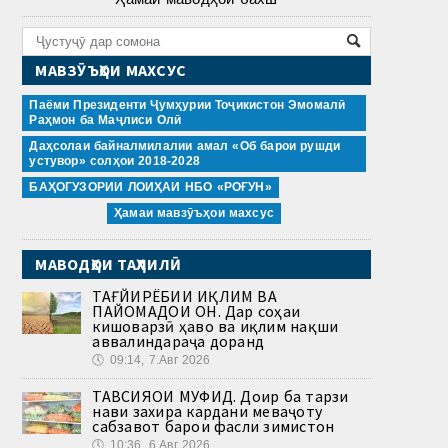
МАВЗӮЪҲОИ МАХСУС
Паёми Президенти Ҷумҳурии Тоҷикистон Эмомалӣ
Раҳмон ба Маҷлиси Олӣ
Даҳсолаи байналмилалии амал «Об барои рушди
устувор» солҳои 2018-2028
БАҲОГУЗОРИИ ЛОИҲАИ НБО «РОҒУН»
Ҳамаи мавзӯъҳои махсус
МАВОДҲОИ ТАҲЛИЛӢ
ТАҒЙИРЁБИИ ИҚЛИМ ВА
ПАЙОМАДҲОИ ОН. Дар соҳаи
кишоварзӣ ҳаво ва иқлим нақши
аввалиндараҷа доранд
🕔
09:14, 7.Авг 2026
ТАВСИЯҲОИ МУФИД. Доир ба тарзи
нави захира кардани меваҷоту
сабзавот барои фасли зимистон
🕔
10:36, 6.Авг 2026