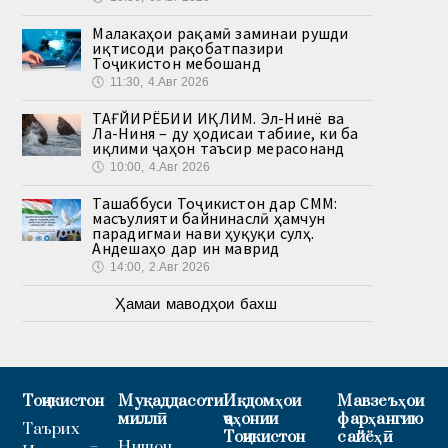
Малакаҳои рақамӣ заминаи рушди
иқтисоди рақобатпазири
Тоҷикистон мебошанд
🕔
11:30, 4.Авг 2026
ТАҒЙИРЁБИИ ИҚЛИМ. Эл-Нинё ва
Ла-Ниня – ду ҳодисаи табиие, ки ба
иқлими ҷаҳон таъсир мерасонанд
🕔
10:00, 4.Авг 2026
Ташаббуси Тоҷикистон дар СММ:
масъулияти байнинаслӣ ҳамчун
парадигмаи нави ҳуқуқи сулҳ.
Андешаҳо дар ин маврид
🕔
14:00, 2.Авг 2026
Ҳамаи маводҳои бахш
Тоҷикистон
Муқаддасоти
Иқдомҳои
Мавзеъҳои
миллӣ
ҷаҳонии
фарҳангию
Таърих
Тоҷикистон
сайёҳӣ
Нишон