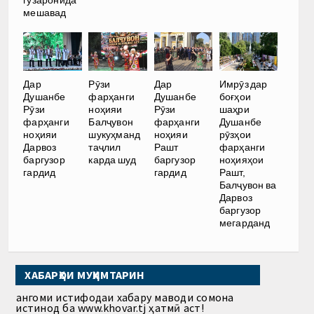
гузаронида
мешавад
Дар
Рӯзи
Дар
Имрӯз дар
Душанбе
фарҳанги
Душанбе
боғҳои
Рӯзи
ноҳияи
Рӯзи
шаҳри
фарҳанги
Балҷувон
фарҳанги
Душанбе
ноҳияи
шукуҳманд
ноҳияи
рӯзҳои
Дарвоз
таҷлил
Рашт
фарҳанги
баргузор
карда шуд
баргузор
ноҳияҳои
гардид
гардид
Рашт,
Балҷувон ва
Дарвоз
баргузор
мегарданд
ХАБАРҲОИ МУҲИМТАРИН
Ҳангоми истифодаи хабару маводи сомона
истинод ба www.khovar.tj ҳатмӣ аст!