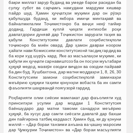
бақои миллат зарур буданд ва умеде барои расидан ба
сулҳу субот ва сарҷамъ наму­да­ни мардуми кишвар
пайдо шуд. Ҳамин ҳуҷҷатҳои муҳими дар он рӯзҳо
қабулшуда буданд, ки якбора имиҷи минтақавӣ ва
байналмилалии Тоҷикистонро ба ваҷҳи некӯ тағйир
доданд. Гардиши куллӣ ҷиҳати интихоби роҳи
давлатдории дунявӣ дар Тоҷи­кис­тон зарурати таҳия ва
қабули Конститутсияи давлати соҳибис­тиқ­лоли
тоҷиконро ба миён овард. Дар ҳамон давраи ноором
ҳайати нави Комис­сияи конститутсионӣ тасдиқ гардид ва
ба кори худ шурӯъ кард. Яке аз масъа­ла­ҳои муҳиме, ки
қабули ин ҳуҷҷати сарнавиштсоз ба он посухи муътабари
ҳуқуқӣ медод, мавзӯи озодии виҷдон ва озодии пайравӣ
ба дин буд. Хушбахтона, дар матни моддаҳои 1, 8, 26, 30
Консти­тут­сияи замони соҳибистиқлолӣ заминаҳои
меъёрию ҳуқуқии таҳияи қонунҳои вобаста ба ин самти
фаъолияти шаҳрвандӣ поягузорӣ гардид.
Роҳбарияти олии сиёсии мамлакат дар фаъолияти худ
принсипҳои усулии дар моддаи 1 Конститутсия
баёншударо дар матни тамоми санадҳои меъёрию
ҳуқуқӣ, ба хусус дар самти сиёсати дав­латӣ дар бахши
дин пайгирона татбиқ кардааст. Ҳамин буд, ки ду қонуни
миллӣ – «Дар бораи танзими анъана ва ҷашну маросим
дар Ҷумҳурии Тоҷикистон» ва «Дар бораи масъулияти