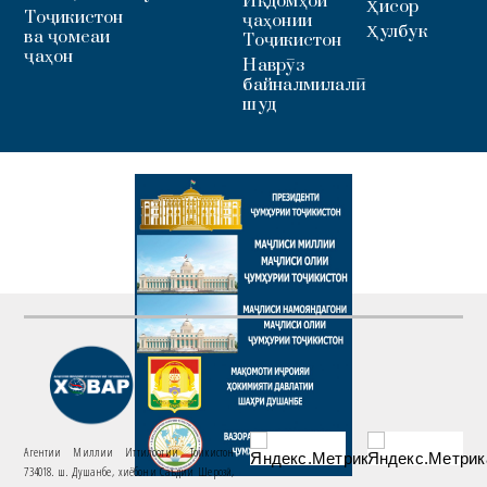
Иқдомҳои
Ҳисор
Тоҷикистон
ҷаҳонии
Ҳулбук
ва ҷомеаи
Тоҷикистон
ҷаҳон
Наврӯз
байналмилалӣ
шуд
Агентии Миллии Иттилоотии Тоҷикистон
734018. ш. Душанбе, хиёбони Саъдии Шерозӣ,