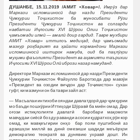
ДУШАНБЕ, 15.11.2019 /АМИТ «Ховар»/.
Имрӯз дар
Маркази исломшиносӣ дар назди Президенти
Ҷумҳурии Тоҷикистон ба муносибати Рӯзи
Президенти Ҷумҳурии Тоҷикистон ва солгарди
навбатии Иҷлосияи ХVI Шӯрои Олии Тоҷикистон
ҷамъомади илмӣ — амалӣ доир гардид. Тавре мухбири
АМИТ «Ховар» иттилоъ медиҳад, дар ҷамъомади
мазкур роҳбарият ва ҳайати кормандони Маркази
исломшиносӣ иштирок намуда, оид ба паҳлӯҳои
муҳими фаъолияти Президент ва аҳамияти таърихии
Иҷлосияи ХVI Шӯрои Олӣ ибрози назар намуданд.
Директори Маркази исломшиносӣ дар назди Президенти
Ҷумҳурии Тоҷикистон Файзулло Баротзода дар мавзӯи
«Президент ва озодии виҷдон дар Тоҷикистон» сухан
гуфт, ки мазмуни он ба таври зайл аст:
— Масъалаи интихоби ояндаи давлатдорӣ дар ҷумҳурии
мо баъди пошхӯрии Иттиҳоди Шӯравӣ ба миён омад. Дар
оғози истиқлолияти давлатӣ баробари мақомоти
мавҷудаи сиёсӣ боз ду раванди асосии қудратхоҳ рӯи кор
омад, ки мавқеъгирии онҳо бар пояи пуштибонӣ аз
арзишҳои миллӣ ва динӣ омезиши шадиди меъёрҳои
демократию теократӣ ва дунявию ухравӣ дошт. Ин