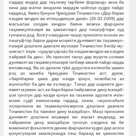
падару модар дар таълиму тарбияи фарзанд» зина ба
зина дар матни зиндагии мардум ҷойгоҳи худро пайдо
карданд. Аммо Қонуни Ҷумҳурии Тоҷикис­тон «Дар бораи
озо­дии виҷдон ва иттиҳодияҳои динӣ» (26.03.2009) дар
масъалаи озодии виҷдон баёни возеҳи фар­ҳанги
таҳаммулпа­зи­рӣ ва ҳамзистиро дар пешгуфтори худ
ғунҷоиш дод. Бозгӯ намудани чаҳор принсипи асосии ин
пешгуфтор барои дарки моҳияти дунявият ва таҳам­мул­
пазирӣ доштани давлати муосири Тоҷикистон бисёр му­
ҳим аст: якум, «ҳуқуқи ҳар кас ба озодии виҷдон ва озодии
пайравӣ ба дин». Ин принсип тан­ҳо дар муҳити солими
дунявият ва таҳаммулпазирӣ тат­биқи амалӣ пайдо карда
метавонад. Ва он далели гӯёи дурустии интихоби ҳа­мин
роҳ аз ҷониби Ҷумҳурии Тоҷикис­тон аст; дуюм,
«баробарии ҳама дар назди қонун, новобаста аз
муносибат ба дин ва эътиқод». Танҳо дар шароити дун­
явият мумкин аст, ки бароба­рии пайравони дину маз­ҳаб­
ҳои гуногун дар назди қонун ва таъмини адолати иҷти­
мои­ю судӣ имконпазир гардад; сеюм, «муносибати
эҳтиромона ва таҳаммулпазирона доштани давлати
Тоҷикистон ба тамоми дину мазҳабҳо». Маҳз принсипи
дунявият доштани кишвари мо иҷозат медиҳад, ки
пайравони дину мазҳабҳои гуногун озодона ва бе
мамониат фаъолияти динию фарҳангии худро дар асоси
қонунгузории амалкунан­да пеш баранд ва ҳамзис­тии