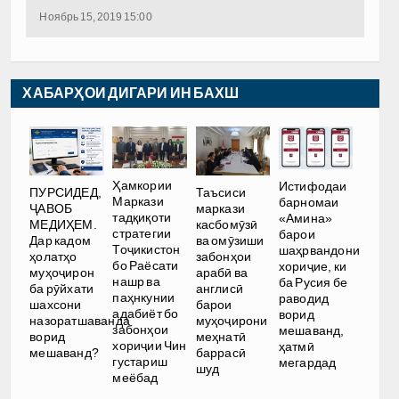
Ноябрь 15, 2019 15:00
ХАБАРҲОИ ДИГАРИ ИН БАХШ
Ҳамкории
Истифодаи
ПУРСИДЕД,
Таъсиси
Маркази
барномаи
ҶАВОБ
маркази
тадқиқоти
«Амина»
МЕДИҲЕМ.
касбомӯзӣ
стратегии
барои
Дар кадом
ва омӯзиши
Тоҷикистон
шаҳрвандони
ҳолатҳо
забонҳои
бо Раёсати
хориҷие, ки
муҳоҷирон
арабӣ ва
нашр ва
ба Русия бе
ба рӯйхати
англисӣ
паҳнкунии
раводид
шахсони
барои
адабиёт бо
ворид
назоратшаванда
муҳоҷирони
забонҳои
мешаванд,
ворид
меҳнатӣ
хориҷии Чин
ҳатмӣ
мешаванд?
баррасӣ
густариш
мегардад
шуд
меёбад