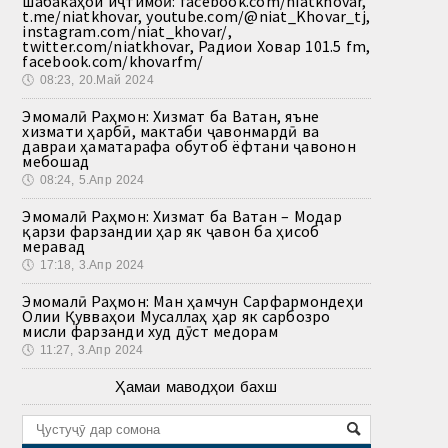
шабакаҳои иҷтимоӣ: facebook.com/niatkhovar,
t.me/niatkhovar, youtube.com/@niat_Khovar_tj,
instagram.com/niat_khovar/,
twitter.com/niatkhovar, Радиои Ховар 101.5 fm,
facebook.com/khovarfm/
🕔
08:23, 20.Май 2024
Эмомалӣ Раҳмон: Хизмат ба Ватан, яъне
хизмати ҳарбӣ, мактаби ҷавонмардӣ ва
давраи ҳаматарафа обутоб ёфтани ҷавонон
мебошад
🕔
08:24, 5.Апр 2024
Эмомалӣ Раҳмон: Хизмат ба Ватан – Модар
қарзи фарзандии ҳар як ҷавон ба ҳисоб
меравад
🕔
17:18, 3.Апр 2024
Эмомалӣ Раҳмон: Ман ҳамчун Сарфармондеҳи
Олии Қувваҳои Мусаллаҳ ҳар як сарбозро
мисли фарзанди худ дӯст медорам
🕔
11:27, 3.Апр 2024
Ҳамаи маводҳои бахш