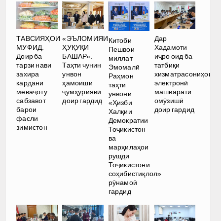
Дар
ТАВСИЯҲОИ
«ЭЪЛОМИЯИ
Китоби
Хадамоти
МУФИД.
ҲУҚУҚИ
Пешвои
иҷро оид ба
Доир ба
БАШАР».
миллат
татбиқи
тарзи нави
Таҳти чунин
Эмомалӣ
хизматрасониҳои
захира
унвон
Раҳмон
электронӣ
кардани
ҳамоиши
таҳти
машварати
меваҷоту
ҷумҳуриявӣ
унвони
омӯзишӣ
сабзавот
доир гардид
«Ҳизби
доир гардид
барои
Халқии
фасли
Демократии
зимистон
Тоҷикистон
ва
марҳилаҳои
рушди
Тоҷикистони
соҳибистиқлол»
рӯнамоӣ
гардид