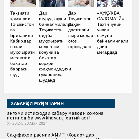
Тақвияти
Дар
Дар
«ҲУҚУҚ БА
ҳамкории
фурудгоҳҳои
Тоҷикистон
САЛОМАТӢ».
Тоҷикистон
байналмилалии
Даҳаи
Таҳти чунин
ва
Тоҷикистон
дастгирии
унвон
Британияи
оид ба
шири модар
озмуни
Кабир дар
муҳоҷирати
оғоз
байналмилалӣ
соҳаи
меҳнатии
гардидааст
доир
муҳоҷирати
қонунӣ ва
мегардад
меҳнатии
бехатар
бехатар
корҳои
баррасӣ
фаҳмондадиҳӣ
шуд
гузаронида
шуданд
ХАБАРҲОИ МУҲИМТАРИН
Ҳангоми истифодаи хабару маводи сомона
истинод ба www.khovar.tj ҳатмӣ аст!
🕔
20:24, 20.Май 2024
Саҳифаҳои расмии АМИТ «Ховар» дар