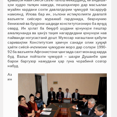
қувваҳои нави сиёсӣ саъю талош мекарданд, ки анде­ша­
ҳои худро талқин намуда, пешоҳангиро дар масъалаи
муайян кардани сохти давлатдории ҷумҳурӣ тасарруф
намоянд. Илова бар ин, эълони истиқлолияти давлатӣ
вазъияти сиёсиро мураккаб гардонида, беқонунию
бенизомӣ ва буҳрони шадиди конститутсиониро ба вуҷуд
овард. Ин ҳолат ба беқурб шудани қонунҳои пештар
амалкунанда ва ҳанӯз таҳия нагардидани қонунҳои нав
пайванди ногусастанӣ дошт. Муяссар нагаштани қабули
саривақтии Конститутсия ҳамчун санади олии ҳуқуқӣ
ҳаёти сиёсӣ-иҷтимоии ҷумҳурии моро дар солҳои 1990-
92 ба вазъияти Афғонистони ҷангзада сахт монанд карда
буд. Вазъи пойтахти ҷумҳурӣ – шаҳри Душанбе ҳам
барои баргузор намудани ҳар гуна чорабинӣ созгор
набуд.
Аз
ин