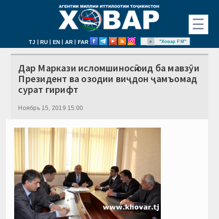
☰
|
|
|
|
"Ховар FM"
TJ
RU
EN
AR
FAR
Дар Маркази исломшиносӣ оид ба мавзӯи
Президент ва озодии виҷдон ҷамъомад
сурат гирифт
Ноябрь 15, 2019 15:00