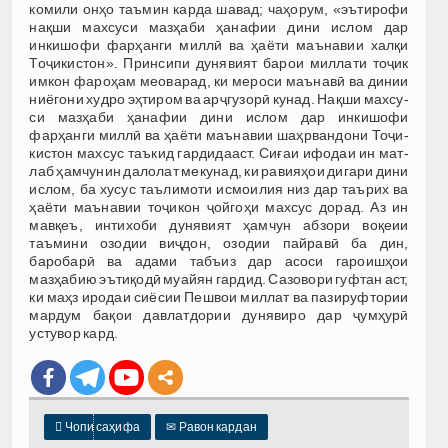
комили онҳо таъмин карда шавад; чаҳорум, «эътирофи
нақши махсуси мазҳаби ҳанафии дини ислом дар
инкишофи фарҳанги миллӣ ва ҳаёти маъ­навии халқи
Тоҷикистон». Принсипи дунявият барои миллати тоҷик
имкон фароҳам меоварад, ки мероси маъ­навӣ ва динии
ниёгони худро эҳтиром ва арҷгузорӣ кунад. Нақши махсу­
си мазҳаби ҳанафии дини ислом дар инкишофи
фарҳанги миллӣ ва ҳаёти маънавии шаҳрвандони То­ҷи­
кистон махсус таъкид гардидааст. Сиғаи ифодаи ин мат­
лаб ҳамчунин далолат мекунад, ки равия­ҳои дигари дини
ислом, ба хусус таълимоти исмоилия низ дар таърих ва
ҳаёти маънавии тоҷикон ҷойгоҳи махсус дорад. Аз ин
мавқеъ, интихоби дунявият ҳамчун абзори воқеии
таъмини озодии виҷдон, озодии пайравӣ ба дин,
баробарӣ ва адами табъиз дар асоси гароишҳои
мазҳабию эътиқодӣ муайян гардид. Сазовори гуфтан аст,
ки маҳз иродаи сиёсии Пешвои миллат ва пазируфтории
мардум бақои давлатдории дунявиро дар ҷумҳурӣ
устувор кард.

Чопи саҳифа
✉
Равон кардан