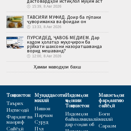
дастовардҳои истиқлол муҳим аст
🕔
15:39, 8.Авг 2026
ТАВСИЯИ МУФИД. Доир ба пӯпаки
ҷуворимакка ва фоидаи он
🕔
13:33, 8.Авг 2026
ПУРСИДЕД, ҶАВОБ МЕДИҲЕМ. Дар
кадом ҳолатҳо муҳоҷирон ба
рӯйхати шахсони назоратшаванда
ворид мешаванд?
🕔
12:00, 8.Авг 2026
Ҳамаи маводҳои бахш
Тоҷикистон
Муқаддасоти
Иқдомҳои
Мавзеъҳои
миллӣ
ҷаҳонии
фарҳангию
Таърих
Тоҷикистон
сайёҳӣ
Нишон
Иқтисодӣ
Иқдомҳои
Боғи
Парчам
Фарҳанг ва
байналмилалӣ
миллӣ
маориф
Суруд
дар соҳаи об
Саразм
Сайёҳӣ
Пул