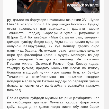
рӯ, даъват ва баргузории иҷлосияи таърихии XVI Шӯрои
Олӣ 16 ноябри соли 1992 дар шаҳри бостонии Хуҷанд
оғози таҳаввулот дар сарнавишти давлати ҷавони
Тоҷикистон гардид. Сарвари анҷумани ра­ҳо­ибахши
Шӯрои Олӣ бо таъбири «Ман ба шумо сулҳ меорам»
ҳамаро ҳуш­ёру бедор кард. Аҳли толор ҳамин суханро
ончунон па­зи­руф­танд, ки гӯё пештар ҳаргиз онро
нашунида буданд. Як муждаи тозае танинандоз шуд, ки
онро дар фалсафаи ирфонӣ вуқуфи малакутӣ ва дар
урфи мардумӣ бози давлат мегӯянд. Ин шахсияти
Пешвои миллат Эмомалӣ Раҳмон буд. Қазову қадар,
тақдиру қисмат, иродату машийяти илоҳӣ ва ихлосу
боварии мардумӣ чунин ҳукм карда буд, ки бунёди
Тоҷикистони соҳибистиқлол ва таъмини ваҳдати
пойдори марзу буми Ватани аҷдодӣ бо сарварии ҳамин
фарзанди оқилу огоҳ ва фурӯтану ватандӯст таҳаққуқ
пазирад.
Пас аз ҳамин рӯйдоди муҳими таърихӣ роҳбарияти нав
интихобшудаи давлату Ҳукумат қарору фармонҳое
қабул карданд, ки ҳамон лаҳза мисли обу ҳаво барои