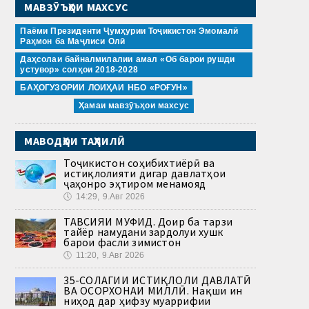
МАВЗӮЪҲОИ МАХСУС
Паёми Президенти Ҷумҳурии Тоҷикистон Эмомалӣ
Раҳмон ба Маҷлиси Олӣ
Даҳсолаи байналмилалии амал «Об барои рушди
устувор» солҳои 2018-2028
БАҲОГУЗОРИИ ЛОИҲАИ НБО «РОҒУН»
Ҳамаи мавзӯъҳои махсус
МАВОДҲОИ ТАҲЛИЛӢ
Тоҷикистон соҳибихтиёрӣ ва
истиқлолияти дигар давлатҳои
ҷаҳонро эҳтиром менамояд
🕔
14:29, 9.Авг 2026
ТАВСИЯИ МУФИД. Доир ба тарзи
тайёр намудани зардолуи хушк
барои фасли зимистон
🕔
11:20, 9.Авг 2026
35-СОЛАГИИ ИСТИҚЛОЛИ ДАВЛАТӢ
ВА ОСОРХОНАИ МИЛЛӢ. Нақши ин
ниҳод дар ҳифзу муаррифии