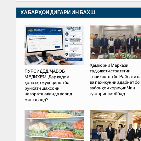
ХАБАРҲОИ ДИГАРИ ИН БАХШ
Ҳамкории Маркази
тадқиқоти стратегии
ПУРСИДЕД, ҶАВОБ
Тоҷикистон бо Раёсати 
МЕДИҲЕМ. Дар кадом
ва паҳнкунии адабиёт бо
ҳолатҳо муҳоҷирон ба
забонҳои хориҷии Чин
рӯйхати шахсони
густариш меёбад
назоратшаванда ворид
мешаванд?