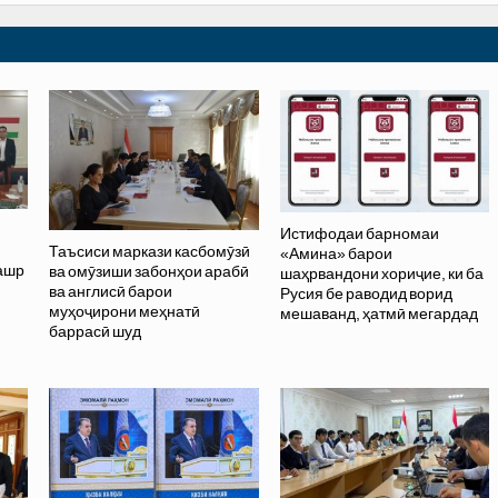
Истифодаи барномаи
Таъсиси маркази касбомӯзӣ
«Амина» барои
нашр
ва омӯзиши забонҳои арабӣ
шаҳрвандони хориҷие, ки ба
ва англисӣ барои
Русия бе раводид ворид
муҳоҷирони меҳнатӣ
мешаванд, ҳатмӣ мегардад
баррасӣ шуд