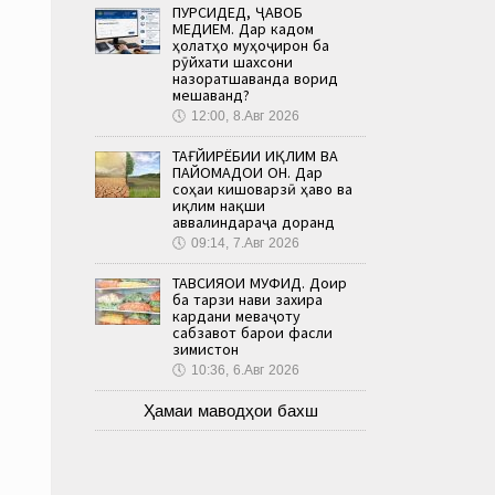
ПУРСИДЕД, ҶАВОБ
МЕДИҲЕМ. Дар кадом
ҳолатҳо муҳоҷирон ба
рӯйхати шахсони
назоратшаванда ворид
мешаванд?
🕔
12:00, 8.Авг 2026
ТАҒЙИРЁБИИ ИҚЛИМ ВА
ПАЙОМАДҲОИ ОН. Дар
соҳаи кишоварзӣ ҳаво ва
иқлим нақши
аввалиндараҷа доранд
🕔
09:14, 7.Авг 2026
ТАВСИЯҲОИ МУФИД. Доир
ба тарзи нави захира
кардани меваҷоту
сабзавот барои фасли
зимистон
🕔
10:36, 6.Авг 2026
Ҳамаи маводҳои бахш