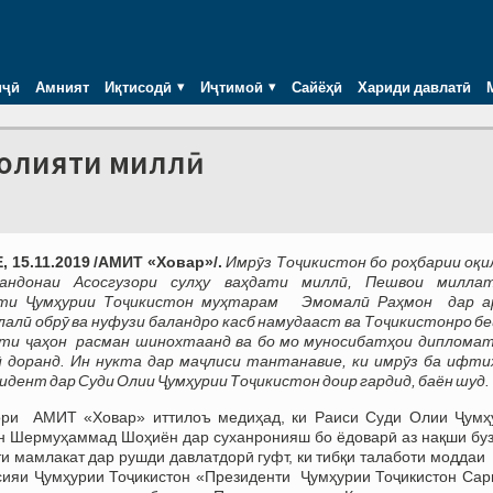
иҷӣ
Амният
Иқтисодӣ
Иҷтимоӣ
Сайёҳӣ
Хариди давлатӣ
лолияти миллӣ
 15.11.2019 /АМИТ «Ховар»/.
Имрӯз Тоҷикистон бо роҳбарии оқи
мандонаи Асосгузори сулҳу ваҳдати миллӣ, Пешвои милл
ти Ҷумҳурии Тоҷикистон муҳтарам Эмомалӣ Раҳмон дар а
алӣ обрӯ ва нуфузи баландро касб намудааст ва Тоҷикистонро бе
ати ҷаҳон расман шинохтаанд ва бо мо муносибатҳои дипломат
 доранд. Ин нукта дар маҷлиси тантанавие, ки имрӯз ба ифти
идент дар Суди Олии Ҷумҳурии Тоҷикистон доир гардид, баён шуд.
ори АМИТ «Ховар» иттилоъ медиҳад, ки Раиси Суди Олии Ҷумҳ
н Шермуҳаммад Шоҳиён дар суханронияш бо ёдоварӣ аз нақши буз
и мамлакат дар рушди давлатдорӣ гуфт, ки тибқи талаботи моддаи
сияи Ҷумҳурии Тоҷикистон «Президенти Ҷумҳурии Тоҷикистон Сар