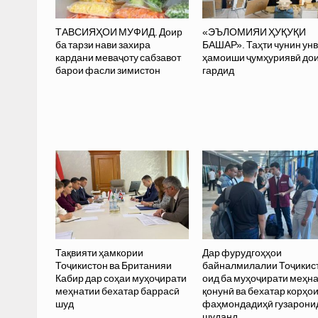
ТАВСИЯҲОИ МУФИД. Доир
«ЭЪЛОМИЯИ ҲУҚУҚИ
ба тарзи нави захира
БАШАР». Таҳти чунин ун
кардани меваҷоту сабзавот
ҳамоиши ҷумҳуриявӣ до
барои фасли зимистон
гардид
Тақвияти ҳамкории
Дар фурудгоҳҳои
Тоҷикистон ва Британияи
байналмилалии Тоҷикис
Кабир дар соҳаи муҳоҷирати
оид ба муҳоҷирати меҳн
меҳнатии бехатар баррасӣ
қонунӣ ва бехатар корҳо
шуд
фаҳмондадиҳӣ гузарони
шуданд