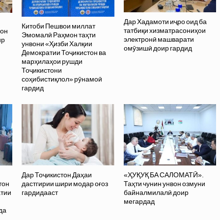
Дар Хадамоти иҷро оид ба
Китоби Пешвои миллат
татбиқи хизматрасониҳои
вон
Эмомалӣ Раҳмон таҳти
электронӣ машварати
ир
унвони «Ҳизби Халқии
омӯзишӣ доир гардид
Демократии Тоҷикистон ва
марҳилаҳои рушди
Тоҷикистони
соҳибистиқлол» рӯнамоӣ
гардид
Дар Тоҷикистон Даҳаи
«ҲУҚУҚ БА САЛОМАТӢ».
тон
дастгирии шири модар оғоз
Таҳти чунин унвон озмуни
атии
гардидааст
байналмилалӣ доир
и
мегардад
да