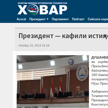
Асосӣ
Президент
Парламент
Пойтахт
Сиёсати хор
Президент — кафили истиқ
Ноябрь 15, 2019 16:18
ДУШАНБЕ,
ва хирд
Президен
байналмил
160 давл
тиҷоратӣ
Рӯзи През
Хабарниг
Тоҷикисто
Президент
Конститут