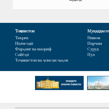
Тоҷикистон
Муқаддасо
Таърих
Нишон
Иқтисодӣ
Парчам
Фарҳанг ва маориф
Суруд
Сайёҳӣ
Пул
Тоҷикистон ва ҷомеаи ҷаҳон