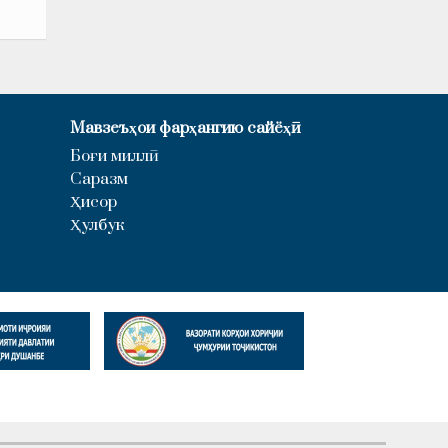
Мавзеъҳои фарҳангию сайёҳӣ
Боғи миллӣ
Саразм
Ҳисор
Ҳулбук