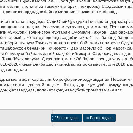
 ҳокимияти иҷроия мебошад». Президент ҳомии Конститутсия ва қон
яти миллӣ, ягонагӣ ва тамомияти арзӣ, пойдориву бардавомии дав
ҳо, риояи қарордодҳои байналмилалии Тоҷикистон мебошад.
лиси тантанавӣ судяҳои Суди Олии Ҷумҳурии Тоҷикистон дар маърӯ
р карданд, ки нақши Асосгузори сулҳу ваҳдати миллӣ, Пешвои мил
нти Ҷумҳурии Тоҷикистон муҳтарам Эмомалӣ Раҳмон дар барқар
убот, оромӣ, эҳё ва рушди иқтисодиёти миллӣ ва баланд бардош
ътибори нуфузи Тоҷикистон дар арсаи байналмилалӣ хеле бузург 
 ташаббусҳои беназири Тоҷикистон дар масоили об чор маротиба
ои бонуфузи байналмилалӣ маҳз бо ибтикори Сардори давлат даст
 Ташаббуси чоруми Даҳсолаи амал «Об барои рушди устувор б
2018-2028» ҳамаҷониба дастгирӣ ёфта, аз моҳи марти соли 2018 р
уда истодааст.
уд, ки мояи ифтихор аст, ки бо роҳбарии хирадмандонаи Пешвои м
стиқлолияти давлатӣ таҳким ёфта, дар ҷумҳурӣ ҳуқуқу озод
он ҳифз гардида, волоияти қонун ва суботу оромӣ таъмин аст.

Чопи саҳифа
✉
Равон кардан