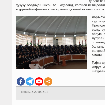
давлат ва
ҳуқуқу озодиҳои инсон ва шаҳрванд, кафили истиқлоли
мурратибии фаъолияти мақомоти давлатӣ ва ҳамкории он
Дар маҷ
худ зик
Президе
сулҳу с
обрӯю э
Хусусан
созмонҳ
ёфтанд.
солҳои 
амалӣ ш
Гуфта ш
имрӯз И
шаҳрванд
Ноябрь 15, 2019 16:18