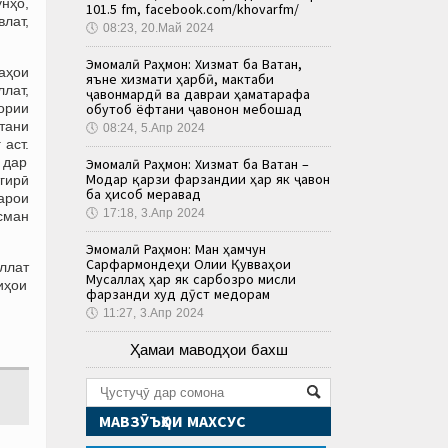
унҳо,
101.5 fm, facebook.com/khovarfm/
лат,
🕔
08:23, 20.Май 2024
Эмомалӣ Раҳмон: Хизмат ба Ватан,
заҳои
яъне хизмати ҳарбӣ, мактаби
лат,
ҷавонмардӣ ва давраи ҳаматарафа
ории
обутоб ёфтани ҷавонон мебошад
тани
🕔
08:24, 5.Апр 2024
аст.
 дар
Эмомалӣ Раҳмон: Хизмат ба Ватан –
Модар қарзи фарзандии ҳар як ҷавон
гирӣ
ба ҳисоб меравад
арои
🕔
17:18, 3.Апр 2024
асман
Эмомалӣ Раҳмон: Ман ҳамчун
Сарфармондеҳи Олии Қувваҳои
иллат
Мусаллаҳ ҳар як сарбозро мисли
иҳои
фарзанди худ дӯст медорам
🕔
11:27, 3.Апр 2024
Ҳамаи маводҳои бахш
МАВЗӮЪҲОИ МАХСУС