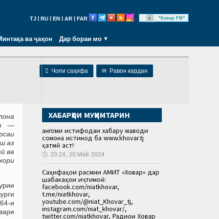
|
|
|
|
"Ховар FM"
TJ
RU
EN
AR
FAR
Минтақа ва ҷаҳон
Дар бораи мо

Чопи саҳифа
✉
Равон кардан
ХАБАРҲОИ МУҲИМТАРИН
лона
ат —
Ҳангоми истифодаи хабару маводи
рсаи
сомона истинод ба www.khovar.tj
ш аз
ҳатмӣ аст!
ӣ ва
🕔
20:24, 20.Май 2024
хори
Саҳифаҳои расмии АМИТ «Ховар» дар
шабакаҳои иҷтимоӣ:
урии
facebook.com/niatkhovar,
t.me/niatkhovar,
урги
youtube.com/@niat_Khovar_tj,
 64-и
instagram.com/niat_khovar/,
вари
twitter.com/niatkhovar, Радиои Ховар