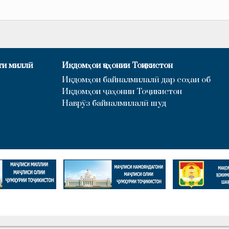
ти миллӣ
Иқдомҳои ҷаҳонии Тоҷикистон
Иқдомҳои байналмилалӣ дар соҳаи об
Иқдомҳои ҷаҳонии Тоҷикистон
Наврӯз байналмилалӣ шуд