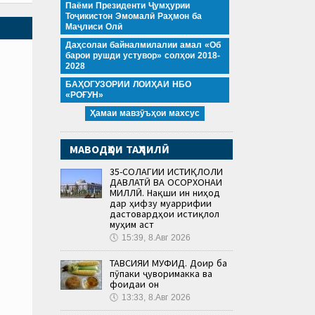
Паёми Президенти Ҷумҳурии
Тоҷикистон Эмомалӣ Раҳмон ба
Маҷлиси Олӣ
Даҳсолаи байналмилалии амал «Об
барои рушди устувор» солҳои 2018-
2028
БАҲОГУЗОРИИ ЛОИҲАИ НБО
«РОҒУН»
Ҳамаи мавзӯъҳои махсус
МАВОДҲОИ ТАҲЛИЛӢ
35-СОЛАГИИ ИСТИҚЛОЛИ
ДАВЛАТӢ ВА ОСОРХОНАИ
МИЛЛӢ. Нақши ин ниҳод
дар ҳифзу муаррифии
дастовардҳои истиқлол
муҳим аст
🕔
15:39, 8.Авг 2026
ТАВСИЯИ МУФИД. Доир ба
пӯпаки ҷуворимакка ва
фоидаи он
🕔
13:33, 8.Авг 2026