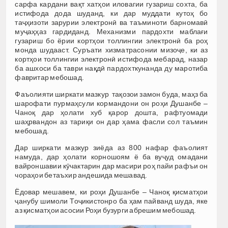
сарфа кардани вақт хатҳои иловагии гузариш сохта, ба
истифода дода шуданд, ки дар муддати кутоҳ бо
таҷҳизоти зарурии электронӣ ва таъминоти барномавӣ
муҷаҳҳаз гардиданд. Механизми пардохти маблағи
гузариш бо ёрии кортҳои толлингии электронӣ ба роҳ
монда шудааст. Суръати хизматрасонии мизоҷе, ки аз
кортҳои толлингии электронӣ истифода мебарад, назар
ба ашхоси ба таври нақдӣ пардохткунанда ду маротиба
фавритар мебошад.
Фаъолияти ширкати мазкур тақозои замон буда, маҳз ба
шарофати пурмаҳсули кормандони он роҳи Душанбе –
Чаноқ дар ҳолати хуб қарор дошта, рафтуомади
шаҳрвандон аз тариқи он дар ҳама фасли сол таъмин
мебошад.
Дар ширкати мазкур зиёда аз 800 нафар фаъолият
намуда, дар ҳолати корношоям ё ба вуҷуд омадани
вайроншавии кӯчактарин дар масири роҳ пайи рафъи он
чораҳои бетаъхир андешида мешавад.
Ёдовар мешавем, ки роҳи Душанбе – Чаноқ қисматҳои
ҷанубу шимоли Тоҷикистонро ба ҳам пайванд шуда, яке
аз қисматҳои асосии Роҳи бузурги абрешим мебошад.