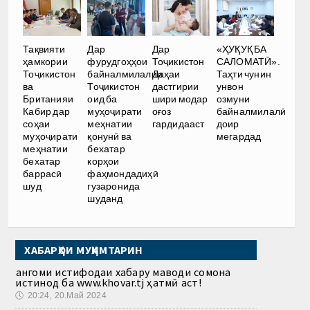
Тақвияти
Дар
Дар
«ҲУҚУҚ БА
ҳамкории
фурудгоҳҳои
Тоҷикистон
САЛОМАТӢ».
Тоҷикистон
байналмилалии
Даҳаи
Таҳти чунин
ва
Тоҷикистон
дастгирии
унвон
Британияи
оид ба
шири модар
озмуни
Кабир дар
муҳоҷирати
оғоз
байналмилалӣ
соҳаи
меҳнатии
гардидааст
доир
муҳоҷирати
қонунӣ ва
мегардад
меҳнатии
бехатар
бехатар
корҳои
баррасӣ
фаҳмондадиҳӣ
шуд
гузаронида
шуданд
ХАБАРҲОИ МУҲИМТАРИН
Ҳангоми истифодаи хабару маводи сомона
истинод ба www.khovar.tj ҳатмӣ аст!
🕔
20:24, 20.Май 2024