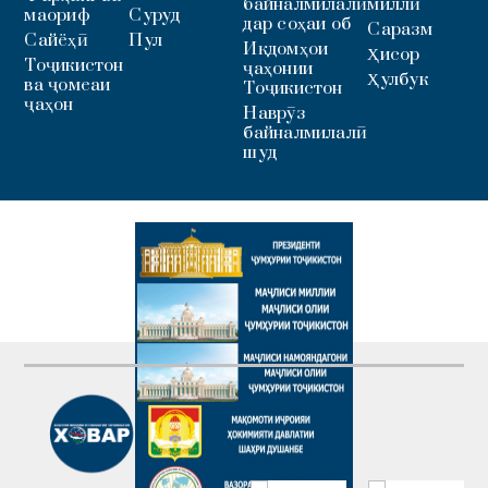
байналмилалӣ
миллӣ
маориф
Суруд
дар соҳаи об
Саразм
Сайёҳӣ
Пул
Иқдомҳои
Ҳисор
Тоҷикистон
ҷаҳонии
Ҳулбук
ва ҷомеаи
Тоҷикистон
ҷаҳон
Наврӯз
байналмилалӣ
шуд