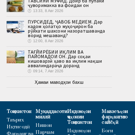
ТАВСИЯИ МУФИД. Доир ба пӯпаки
ҷуворимакка ва фоидаи он
🕔
13:33, 8.Авг 2026
ПУРСИДЕД, ҶАВОБ МЕДИҲЕМ. Дар
кадом ҳолатҳо муҳоҷирон ба
рӯйхати шахсони назоратшаванда
ворид мешаванд?
🕔
12:00, 8.Авг 2026
ТАҒЙИРЁБИИ ИҚЛИМ ВА
ПАЙОМАДҲОИ ОН. Дар соҳаи
кишоварзӣ ҳаво ва иқлим нақши
аввалиндараҷа доранд
🕔
09:14, 7.Авг 2026
Ҳамаи маводҳои бахш
Тоҷикистон
Муқаддасоти
Иқдомҳои
Мавзеъҳои
миллӣ
ҷаҳонии
фарҳангию
Таърих
Тоҷикистон
сайёҳӣ
Нишон
Иқтисодӣ
Иқдомҳои
Боғи
Парчам
Фарҳанг ва