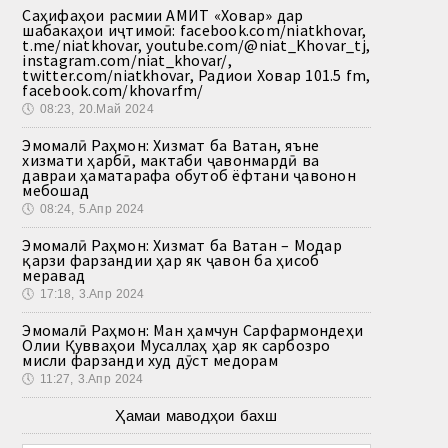
Саҳифаҳои расмии АМИТ «Ховар» дар
шабакаҳои иҷтимоӣ: facebook.com/niatkhovar,
t.me/niatkhovar, youtube.com/@niat_Khovar_tj,
instagram.com/niat_khovar/,
twitter.com/niatkhovar, Радиои Ховар 101.5 fm,
facebook.com/khovarfm/
🕔
08:23, 20.Май 2024
Эмомалӣ Раҳмон: Хизмат ба Ватан, яъне
хизмати ҳарбӣ, мактаби ҷавонмардӣ ва
давраи ҳаматарафа обутоб ёфтани ҷавонон
мебошад
🕔
08:24, 5.Апр 2024
Эмомалӣ Раҳмон: Хизмат ба Ватан – Модар
қарзи фарзандии ҳар як ҷавон ба ҳисоб
меравад
🕔
17:18, 3.Апр 2024
Эмомалӣ Раҳмон: Ман ҳамчун Сарфармондеҳи
Олии Қувваҳои Мусаллаҳ ҳар як сарбозро
мисли фарзанди худ дӯст медорам
🕔
11:27, 3.Апр 2024
Ҳамаи маводҳои бахш