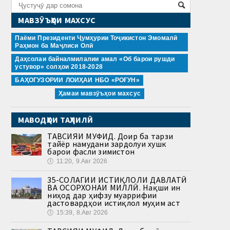
МАВЗӮЪҲОИ МАХСУС
Паёми Президенти Ҷумҳурии Тоҷикистон Эмомалӣ
Раҳмон ба Маҷлиси Олӣ
Даҳсолаи байналмилалии амал «Об барои рушди
устувор» солҳои 2018-2028
БАҲОГУЗОРИИ ЛОИҲАИ НБО «РОҒУН»
Ҳамаи мавзӯъҳои махсус
МАВОДҲОИ ТАҲЛИЛӢ
ТАВСИЯИ МУФИД. Доир ба тарзи
тайёр намудани зардолуи хушк
барои фасли зимистон
🕔
11:20, 9.Авг 2026
35-СОЛАГИИ ИСТИҚЛОЛИ ДАВЛАТӢ
ВА ОСОРХОНАИ МИЛЛӢ. Нақши ин
ниҳод дар ҳифзу муаррифии
дастовардҳои истиқлол муҳим аст
🕔
15:39, 8.Авг 2026