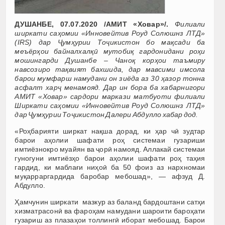
ДУШАНБЕ, 07.07.2020 /АМИТ «Ховар»/.
Филиали
ширкати саҳомии «Инновейтив Роуд Солюшнз ЛТД»
(IRS) дар Ҷумҳурии Тоҷикистон бо мақсади ба
меъёрҳои байналхалқӣ мутобиқ гардонидани роҳи
мошингарди Душанбе – Чаноқ корҳои таъмиру
навсозиро тақвият бахшида, дар мавсими имсола
барои мумфарш намудани он зиёда аз 30 ҳазор тонна
асфалт харҷ менамояд. Дар ин бора ба хабарнигори
АМИТ «Ховар» сардори маркази матбуоти филиали
Ширкати саҳомии «Инновейтив Роуд Солюшнз ЛТД»
дар Ҷумҳурии Тоҷикистон Далери Абдулло хабар дод.
«Роҳбарияти ширкат нақша дорад, ки ҳар чӣ зудтар
барои аҳолии шафати роҳ системаи гузариши
имтиёзнокро муайян ва ҷорӣ намояд. Аллакай системаи
гуногуни имтиёзҳо барои аҳолии шафати роҳ таҳия
гардид, ки маблағи ниҳоӣ ба 50 фоиз аз нархномаи
муқарраргардида баробар мебошад», — афзуд Д.
Абдулло.
Ҳамчунин ширкати мазкур аз баланд бардоштани сатҳи
хизматрасонӣ ва фароҳам намудани шароити бароҳати
гузариш аз плазаҳои толлингӣ иборат мебошад. Барои