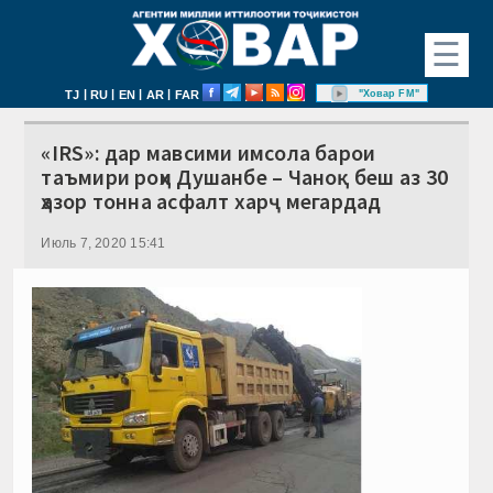
☰
|
|
|
|
"Ховар FM"
TJ
RU
EN
AR
FAR
«IRS»: дар мавсими имсола барои
таъмири роҳи Душанбе – Чаноқ беш аз 30
ҳазор тонна асфалт харҷ мегардад
Июль 7, 2020 15:41