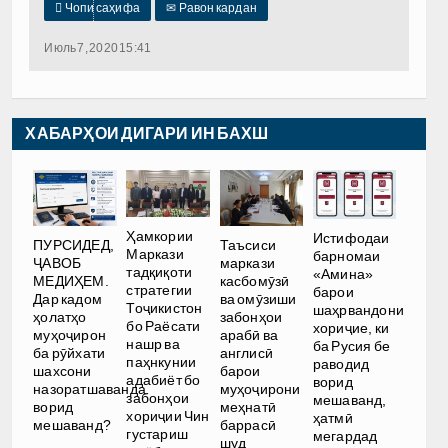

Чопи саҳифа
✉
Равон кардан
Июль 7, 2020 15:41
ХАБАРҲОИ ДИГАРИ ИН БАХШ
Ҳамкории
Истифодаи
ПУРСИДЕД,
Таъсиси
Маркази
барномаи
ҶАВОБ
маркази
тадқиқоти
«Амина»
МЕДИҲЕМ.
касбомӯзӣ
стратегии
барои
Дар кадом
ва омӯзиши
Тоҷикистон
шаҳрвандони
ҳолатҳо
забонҳои
бо Раёсати
хориҷие, ки
муҳоҷирон
арабӣ ва
нашр ва
ба Русия бе
ба рӯйхати
англисӣ
паҳнкунии
раводид
шахсони
барои
адабиёт бо
ворид
назоратшаванда
муҳоҷирони
забонҳои
мешаванд,
ворид
меҳнатӣ
хориҷии Чин
ҳатмӣ
мешаванд?
баррасӣ
густариш
мегардад
шуд