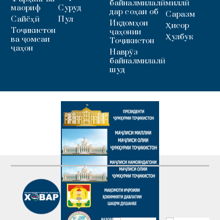
байналмилалӣ
миллӣ
маориф
Суруд
дар соҳаи об
Саразм
Сайёҳӣ
Пул
Иқдомҳои
Ҳисор
Тоҷикистон
ҷаҳонии
Ҳулбук
ва ҷомеаи
Тоҷикистон
ҷаҳон
Наврӯз
байналмилалӣ
шуд