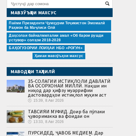
МАВЗӮЪҲОИ МАХСУС
Паёми Президенти Ҷумҳурии Тоҷикистон Эмомалӣ
Раҳмон ба Маҷлиси Олӣ
Даҳсолаи байналмилалии амал «Об барои рушди
устувор» солҳои 2018-2028
БАҲОГУЗОРИИ ЛОИҲАИ НБО «РОҒУН»
Ҳамаи мавзӯъҳои махсус
МАВОДҲОИ ТАҲЛИЛӢ
35-СОЛАГИИ ИСТИҚЛОЛИ ДАВЛАТӢ
ВА ОСОРХОНАИ МИЛЛӢ. Нақши ин
ниҳод дар ҳифзу муаррифии
дастовардҳои истиқлол муҳим аст
🕔
15:39, 8.Авг 2026
ТАВСИЯИ МУФИД. Доир ба пӯпаки
ҷуворимакка ва фоидаи он
🕔
13:33, 8.Авг 2026
ПУРСИДЕД, ҶАВОБ МЕДИҲЕМ. Дар