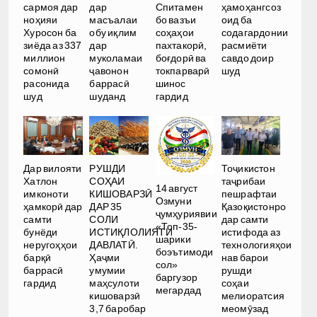
сармоя дар
дар
Спитамен
ҳамоҳангсоз
ноҳияи
масъалаи
бо вазъи
оид ба
Хуросон ба
обу иқлим
соҳаҳои
содагардонии
зиёда аз 337
дар
пахтакорӣ,
расмиёти
миллион
муколамаи
боғдорӣ ва
савдо доир
сомонӣ
ҷавонон
токпарварӣ
шуд
расонида
баррасӣ
шинос
шуд
шуданд
гардид
РУШДИ
Дар вилояти
Тоҷикистон
СОҲАИ
Хатлон
таҷрибаи
14 август
КИШОВАРЗӢ
имконоти
пешрафтаи
Озмуни
ДАР 35
ҳамкорӣ дар
Қазоқистонро
ҷумҳуриявии
СОЛИ
самти
дар самти
«Топ-35-
ИСТИҚЛОЛИЯТИ
бунёди
истифода аз
шарики
ДАВЛАТӢ.
неругоҳҳои
технологияҳои
боэътимоди
Ҳаҷми
барқӣ
нав барои
сол»
умумии
баррасӣ
рушди
баргузор
маҳсулоти
гардид
соҳаи
мегардад
кишоварзӣ
мелиоратсия
3,7 баробар
меомӯзад