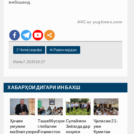
мебошанд.
АКС аз yugtimes.com

Чопи саҳифа
✉
Равон кардан
Июль 7, 2020 10:27
ХАБАРҲОИ ДИГАРИ ИН БАХШ
Ҳаҷми
Ташаббусҳои
Сулаймон
Ҷаласаи 21-
умумии
глобалии
Зиёзода дар
уми
маблағгузории
Тоҷикистон
ноҳияи
Кумитаи