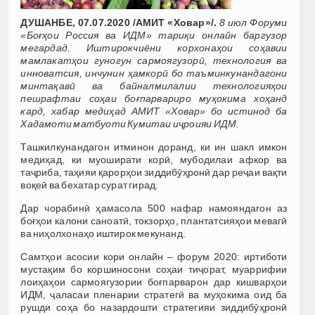
ДУШАНБЕ, 07.07.2020 /АМИТ «Ховар»/.
8 июл Форуми
«Боғҳои Россия ва ИДМ» тариқи онлайн баргузор
мегардад. Иштирокчиёни корхонаҳои соҳавии
мамлакатҳои гуногун сармоягузорӣ, технология ва
инноватсия, инчунин ҳамкорӣ бо таъминкунандагони
минтақавӣ ва байналмилалии технологияҳои
пешрафтаи соҳаи боғпарвариро муҳокима хоҳанд
кард, хабар медиҳад АМИТ «Ховар» бо истинод ба
Хадамоти матбуоти Кумитаи иҷроияи ИДМ.
Ташкилкунандагон итминон доранд, ки ин шакл имкон
медиҳад, ки муоширати корӣ, мубодилаи афкор ва
таҷриба, таҳияи қарорҳои зиддибӯҳронӣ дар реҷаи вақти
воқеӣ ва бехатар сурат гирад.
Дар чорабинӣ ҳамасола 500 нафар намояндагон аз
боғҳои калони саноатӣ, токзорҳо, плантатсияҳои мевагӣ
ва ниҳолхонаҳо иштирок мекунанд.
Самтҳои асосии кори онлайн – форум 2020: иртиботи
мустақим бо коршиносони соҳаи тиҷорат, муаррифии
лоиҳаҳои сармоягузории боғпарварон дар кишварҳои
ИДМ, ҷаласаи пленарии стратегӣ ва муҳокима оид ба
рушди соҳа бо назардошти стратегияи зиддибӯҳронӣ