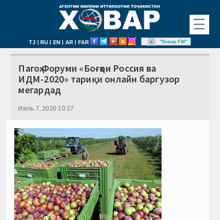
☰
|
|
|
|
"Ховар FM"
TJ
RU
EN
AR
FAR
Пагоҳ Форуми «Боғҳои Россия ва
ИДМ-2020» тариқи онлайн баргузор
мегардад
Июль 7, 2020 10:27