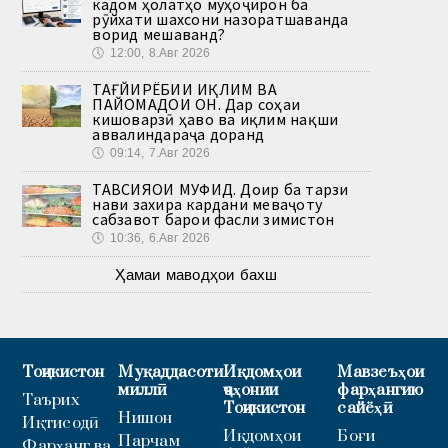
кадом ҳолатҳо муҳоҷирон ба
рӯйхати шахсони назоратшаванда
ворид мешаванд?
🕔
12:00, 8.Авг 2026
ТАҒЙИРЁБИИ ИҚЛИМ ВА
ПАЙОМАДҲОИ ОН. Дар соҳаи
кишоварзӣ ҳаво ва иқлим нақши
аввалиндараҷа доранд
🕔
09:14, 7.Авг 2026
ТАВСИЯҲОИ МУФИД. Доир ба тарзи
нави захира кардани меваҷоту
сабзавот барои фасли зимистон
🕔
10:36, 6.Авг 2026
Ҳамаи маводҳои бахш
Тоҷикистон
Муқаддасоти
Иқдомҳои
Мавзеъҳои
миллӣ
ҷаҳонии
фарҳангию
Таърих
Тоҷикистон
сайёҳӣ
Нишон
Иқтисодӣ
Иқдомҳои
Боғи
Парчам
Фарҳанг ва