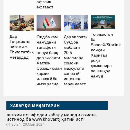
афзоиш
ёфтааст
Тоҷикистон
Дар
Оид ба кам
Дар вилояти
ба
Тоҷикистон
намудани
Суғд ба
SpaceX/Starlink
низоми e-
талафоти
маблағи
лоиҳаи
Phyto татбиқ
неруи барқ
20,5
Харитаи
мегардад
дар вилояти
миллиард
роҳи
Хатлон
сомонӣ
ҳамкориро
Созишномаи
маҳсулоти
пешниҳод
қарзии
саноатӣ
намуд
иловагӣ ба
истеҳсол
имзо расид
гардидааст
ХАБАРҲОИ МУҲИМТАРИН
Ҳангоми истифодаи хабару маводи сомона
истинод ба www.khovar.tj ҳатмӣ аст!
🕔
20:24, 20.Май 2024