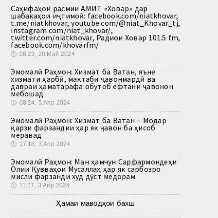
Саҳифаҳои расмии АМИТ «Ховар» дар
шабакаҳои иҷтимоӣ: facebook.com/niatkhovar,
t.me/niatkhovar, youtube.com/@niat_Khovar_tj,
instagram.com/niat_khovar/,
twitter.com/niatkhovar, Радиои Ховар 101.5 fm,
facebook.com/khovarfm/
🕔
08:23, 20.Май 2024
Эмомалӣ Раҳмон: Хизмат ба Ватан, яъне
хизмати ҳарбӣ, мактаби ҷавонмардӣ ва
давраи ҳаматарафа обутоб ёфтани ҷавонон
мебошад
🕔
08:24, 5.Апр 2024
Эмомалӣ Раҳмон: Хизмат ба Ватан – Модар
қарзи фарзандии ҳар як ҷавон ба ҳисоб
меравад
🕔
17:18, 3.Апр 2024
Эмомалӣ Раҳмон: Ман ҳамчун Сарфармондеҳи
Олии Қувваҳои Мусаллаҳ ҳар як сарбозро
мисли фарзанди худ дӯст медорам
🕔
11:27, 3.Апр 2024
Ҳамаи маводҳои бахш