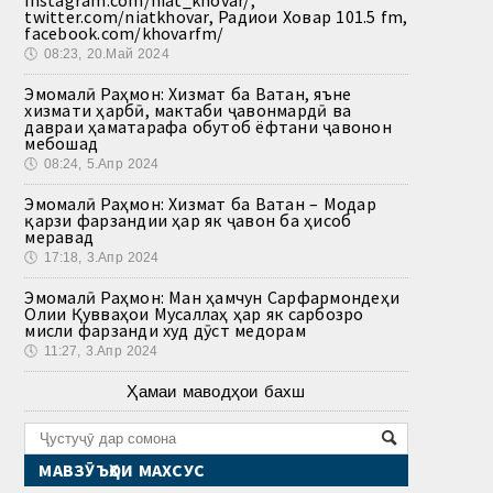
instagram.com/niat_khovar/,
twitter.com/niatkhovar, Радиои Ховар 101.5 fm,
facebook.com/khovarfm/
🕔
08:23, 20.Май 2024
Эмомалӣ Раҳмон: Хизмат ба Ватан, яъне
хизмати ҳарбӣ, мактаби ҷавонмардӣ ва
давраи ҳаматарафа обутоб ёфтани ҷавонон
мебошад
🕔
08:24, 5.Апр 2024
Эмомалӣ Раҳмон: Хизмат ба Ватан – Модар
қарзи фарзандии ҳар як ҷавон ба ҳисоб
меравад
🕔
17:18, 3.Апр 2024
Эмомалӣ Раҳмон: Ман ҳамчун Сарфармондеҳи
Олии Қувваҳои Мусаллаҳ ҳар як сарбозро
мисли фарзанди худ дӯст медорам
🕔
11:27, 3.Апр 2024
Ҳамаи маводҳои бахш
МАВЗӮЪҲОИ МАХСУС