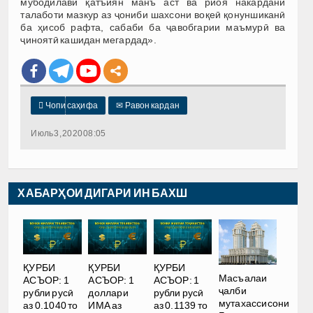
мубодилавӣ қатъиян манъ аст ва риоя накардани
талаботи мазкур аз ҷониби шахсони воқеӣ қонуншиканӣ
ба ҳисоб рафта, сабаби ба ҷавобгарии маъмурӣ ва
ҷиноятӣ кашидан мегардад».

Чопи саҳифа
✉
Равон кардан
Июль 3, 2020 08:05
ХАБАРҲОИ ДИГАРИ ИН БАХШ
ҚУРБИ
ҚУРБИ
ҚУРБИ
Масъалаи
АСЪОР: 1
АСЪОР: 1
АСЪОР: 1
ҷалби
рубли русӣ
доллари
рубли русӣ
мутахассисони
аз 0.1040 то
ИМА аз
аз 0.1139 то