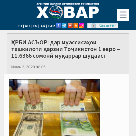
☰
|
|
|
|
"Ховар FM"
TJ
RU
EN
AR
FAR
ҚУРБИ АСЪОР: дар муассиcаҳои
ташкилоти қарзии Тоҷикистон 1 евро –
11.6366 сомонӣ муқаррар шудааст
Июль 3, 2020 08:05