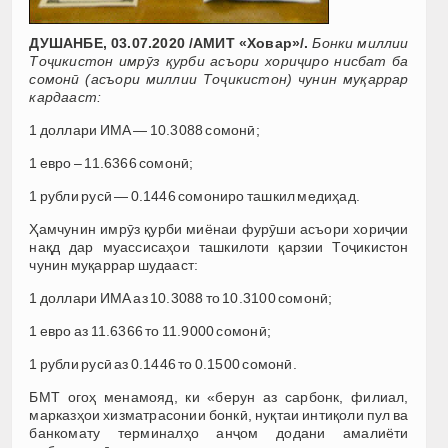
ДУШАНБЕ, 03.07.2020 /АМИТ «Ховар»/.
Бонки миллии
Тоҷикистон имрӯз қурби асъори хориҷиро нисбат ба
сомонӣ (асъори миллии Тоҷикистон) чунин муқаррар
кардааст:
1 доллари ИМА — 10.3088 сомонӣ;
1 евро – 11.6366 сомонӣ;
1 рубли русӣ — 0.1446 сомониро ташкил медиҳад.
Ҳамчунин имрӯз қурби миёнаи фурӯши асъори хориҷии
нақд дар муассиcаҳои ташкилоти қарзии Тоҷикистон
чунин муқаррар шудааст:
1 доллари ИМА аз 10.3088 то 10.3100 сомонӣ;
1 евро аз 11.6366 то 11.9000 сомонӣ;
1 рубли русӣ аз 0.1446 то 0.1500 сомонӣ.
БМТ огоҳ менамояд, ки «берун аз сарбонк, филиал,
марказҳои хизматрасонии бонкӣ, нуқтаи интиқоли пул ва
банкомату терминалҳо анҷом додани амалиёти