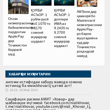
ҚУРБИ
ҚУРБИ
Alif Бонк дар
АСЪОР: 1
АСЪОР: 1
ҳамкорӣ бо
Оғози
рубли русӣ
доллари
Mastercard
хизматрасонии
аз 0.1070 то
ИМА аз
хизматрасонии
байналмилалии
0.1170
9.2435 то
Apple Pay-
пардохтии
сомонӣ
9.2700
ро барои
Apple Pay
муқаррар
сомонӣ
муштариёни
дар
шудааст
муқаррар
худ дар
Тоҷикистон
шудааст
Тоҷикистон
баррасӣ
роҳандозӣ
шуд
намуд
ХАБАРҲОИ МУҲИМТАРИН
Ҳангоми истифодаи хабару маводи сомона
истинод ба www.khovar.tj ҳатмӣ аст!
🕔
20:24, 20.Май 2024
Саҳифаҳои расмии АМИТ «Ховар» дар
шабакаҳои иҷтимоӣ: facebook.com/niatkhovar,
t.me/niatkhovar, youtube.com/@niat_Khovar_tj,