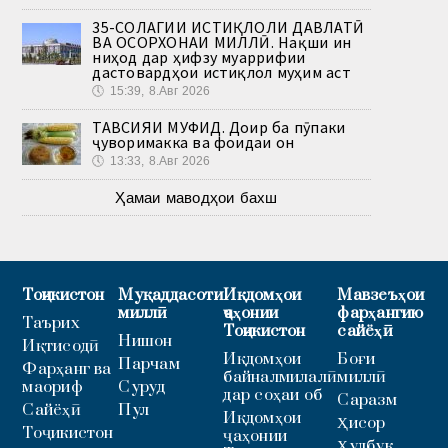
35-СОЛАГИИ ИСТИҚЛОЛИ ДАВЛАТӢ
ВА ОСОРХОНАИ МИЛЛӢ. Нақши ин
ниҳод дар ҳифзу муаррифии
дастовардҳои истиқлол муҳим аст
🕔
15:39, 8.Авг 2026
ТАВСИЯИ МУФИД. Доир ба пӯпаки
ҷуворимакка ва фоидаи он
🕔
13:33, 8.Авг 2026
Ҳамаи маводҳои бахш
Тоҷикистон
Муқаддасоти
Иқдомҳои
Мавзеъҳои
миллӣ
ҷаҳонии
фарҳангию
Таърих
Тоҷикистон
сайёҳӣ
Нишон
Иқтисодӣ
Иқдомҳои
Боғи
Парчам
Фарҳанг ва
байналмилалӣ
миллӣ
маориф
Суруд
дар соҳаи об
Саразм
Сайёҳӣ
Пул
Иқдомҳои
Ҳисор
Тоҷикистон
ҷаҳонии
Ҳулбук