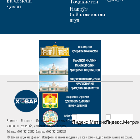
ва ҷомеаи
Тоҷикистон
ҷаҳон
Наврӯз
байналмилалӣ
шуд
Агентии Миллии Иттилоотии Тоҷикистон
734018. ш. Душанбе, хиёбони Саъдии Шерозӣ,
16 тел.: +992 (37) 2385217, факс: +992 (37) 2232383
© Ҳамаи ҳуқуқ маҳфуз аст. Истифода ва паҳн кардани маводи сомона, дар кадом шакле набошад,