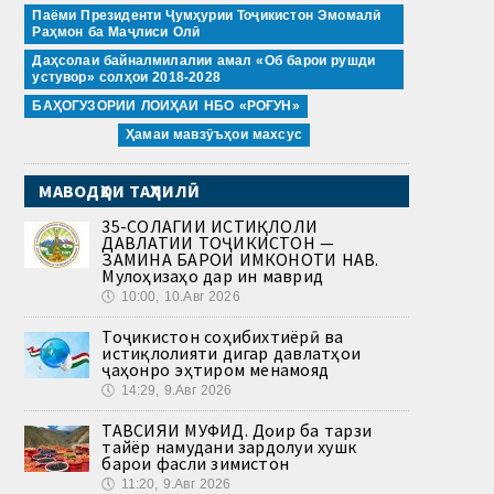
Паёми Президенти Ҷумҳурии Тоҷикистон Эмомалӣ
Раҳмон ба Маҷлиси Олӣ
Даҳсолаи байналмилалии амал «Об барои рушди
устувор» солҳои 2018-2028
БАҲОГУЗОРИИ ЛОИҲАИ НБО «РОҒУН»
Ҳамаи мавзӯъҳои махсус
МАВОДҲОИ ТАҲЛИЛӢ
35-СОЛАГИИ ИСТИҚЛОЛИ
ДАВЛАТИИ ТОҶИКИСТОН —
ЗАМИНА БАРОИ ИМКОНОТИ НАВ.
Мулоҳизаҳо дар ин маврид
🕔
10:00, 10.Авг 2026
Тоҷикистон соҳибихтиёрӣ ва
истиқлолияти дигар давлатҳои
ҷаҳонро эҳтиром менамояд
🕔
14:29, 9.Авг 2026
ТАВСИЯИ МУФИД. Доир ба тарзи
тайёр намудани зардолуи хушк
барои фасли зимистон
🕔
11:20, 9.Авг 2026