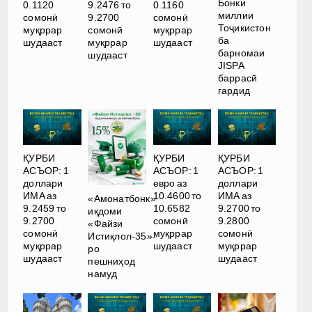
Бонки
0.1120
9.2476 то
0.1160
миллии
сомонӣ
9.2700
сомонӣ
Тоҷикистон
муқррар
сомонӣ
муқррар
ба
шудааст
муқррар
шудааст
барномаи
шудааст
JISPA
баррасӣ
гардид
ҚУРБИ
ҚУРБИ
ҚУРБИ
АСЪОР: 1
АСЪОР: 1
АСЪОР: 1
доллари
евро аз
доллари
ИМА аз
10.4600 то
ИМА аз
«Амонатбонк»
9.2459 то
10.6582
9.2700 то
иқдоми
9.2700
сомонӣ
9.2800
«Файзи
сомонӣ
муқррар
сомонӣ
Истиқлол-35»-
муқррар
шудааст
муқррар
ро
шудааст
шудааст
пешниҳод
намуд