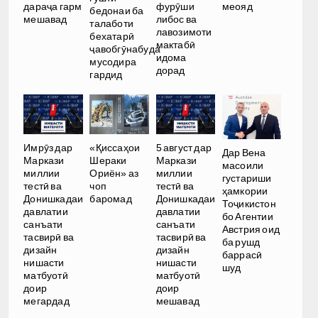
дараҷа гарм
фурӯши
меояд
бедонаи ба
мешавад
либос ва
талаботи
лавозимоти
бехатарӣ
мактабӣ
ҷавобгӯнабуда
идома
мусодира
дорад
гардид
Имрӯз дар
«Қиссаҳои
5 август дар
Дар Вена
Маркази
Шераки
Маркази
масоили
миллии
Ориён» аз
миллии
густариши
тестӣ ва
чоп
тестӣ ва
ҳамкории
Донишкадаи
баромад
Донишкадаи
Тоҷикистон
давлатии
давлатии
бо Агентии
санъати
санъати
Австрия оид
тасвирӣ ва
тасвирӣ ва
ба рушд
дизайн
дизайн
баррасӣ
нишасти
нишасти
шуд
матбуотӣ
матбуотӣ
доир
доир
мегардад
мешавад