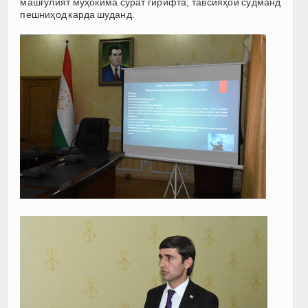
машғулият муҳокима сурат гирифта, тавсияҳои судманд
пешниҳод карда шуданд.