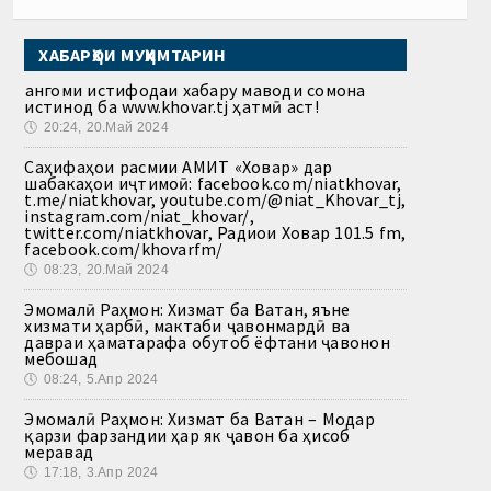
ХАБАРҲОИ МУҲИМТАРИН
Ҳангоми истифодаи хабару маводи сомона
истинод ба www.khovar.tj ҳатмӣ аст!
🕔
20:24, 20.Май 2024
Саҳифаҳои расмии АМИТ «Ховар» дар
шабакаҳои иҷтимоӣ: facebook.com/niatkhovar,
t.me/niatkhovar, youtube.com/@niat_Khovar_tj,
instagram.com/niat_khovar/,
twitter.com/niatkhovar, Радиои Ховар 101.5 fm,
facebook.com/khovarfm/
🕔
08:23, 20.Май 2024
Эмомалӣ Раҳмон: Хизмат ба Ватан, яъне
хизмати ҳарбӣ, мактаби ҷавонмардӣ ва
давраи ҳаматарафа обутоб ёфтани ҷавонон
мебошад
🕔
08:24, 5.Апр 2024
Эмомалӣ Раҳмон: Хизмат ба Ватан – Модар
қарзи фарзандии ҳар як ҷавон ба ҳисоб
меравад
🕔
17:18, 3.Апр 2024