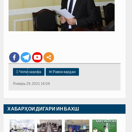

Чопи саҳифа
✉
Равон кардан
Январь 29, 2021 16:06
ХАБАРҲОИ ДИГАРИ ИН БАХШ