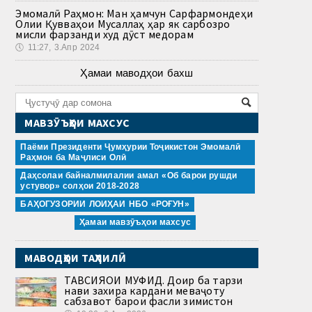
Эмомалӣ Раҳмон: Ман ҳамчун Сарфармондеҳи
Олии Қувваҳои Мусаллаҳ ҳар як сарбозро
мисли фарзанди худ дӯст медорам
🕔
11:27, 3.Апр 2024
Ҳамаи маводҳои бахш
МАВЗӮЪҲОИ МАХСУС
Паёми Президенти Ҷумҳурии Тоҷикистон Эмомалӣ
Раҳмон ба Маҷлиси Олӣ
Даҳсолаи байналмилалии амал «Об барои рушди
устувор» солҳои 2018-2028
БАҲОГУЗОРИИ ЛОИҲАИ НБО «РОҒУН»
Ҳамаи мавзӯъҳои махсус
МАВОДҲОИ ТАҲЛИЛӢ
ТАВСИЯҲОИ МУФИД. Доир ба тарзи
нави захира кардани меваҷоту
сабзавот барои фасли зимистон