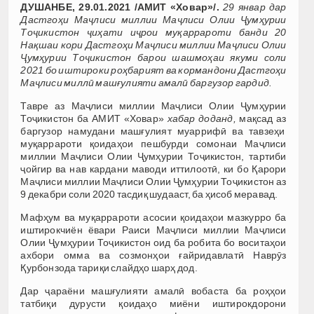
ДУШАНБЕ, 29.01.2021 /АМИТ «Ховар»/.
29 январ дар
Дастгоҳи Маҷлиси миллии Маҷлиси Олии Ҷумҳурии
Тоҷикистон ҷиҳати иҷрои муқаррароти банди 20
Нақшаи кори Дастгоҳи Маҷлиси миллии Маҷлиси Олии
Ҷумҳурии Тоҷикистон барои шашмоҳаи якуми соли
2021 бо иштироки роҳбарият ва кормандони Дастгоҳи
Маҷлиси миллӣ машғулияти амалӣ баргузор гардид.
Тавре аз Маҷлиси миллии Маҷлиси Олии Ҷумҳурии
Тоҷикистон ба АМИТ «Ховар»
хабар доданд,
мақсад аз
баргузор намудани машғулият муаррифӣ ва тавзеҳи
муқаррароти қоидаҳои пешбурди сомонаи Маҷлиси
миллии Маҷлиси Олии Ҷумҳурии Тоҷикистон, тартиби
ҷойгир ва нав кардани маводи иттилоотӣ, ки бо Қарори
Маҷлиси миллии Маҷлиси Олии Ҷумҳурии Тоҷикистон аз
9 декабри соли 2020 тасдиқ шудааст, ба ҳисоб меравад.
Мафҳум ва муқаррароти асосии қоидаҳои мазкурро ба
иштирокчиён ёвари Раиси Маҷлиси миллии Маҷлиси
Олии Ҷумҳурии Тоҷикистон оид ба робита бо воситаҳои
ахбори омма ва созмонҳои ғайридавлатӣ Наврӯз
Қурбонзода тариқи слайдҳо шарҳ дод.
Дар ҷараёни машғулияти амалӣ вобаста ба роҳҳои
татбиқи дурусти қоидаҳо миёни иштирокдорони