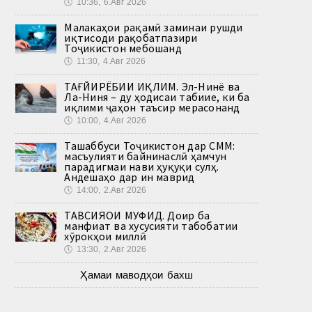
🕔
10:36, 6.Авг 2026
Малакаҳои рақамӣ заминаи рушди
иқтисоди рақобатпазири
Тоҷикистон мебошанд
🕔
11:30, 4.Авг 2026
ТАҒЙИРЁБИИ ИҚЛИМ. Эл-Нинё ва
Ла-Ниня – ду ҳодисаи табиие, ки ба
иқлими ҷаҳон таъсир мерасонанд
🕔
10:00, 4.Авг 2026
Ташаббуси Тоҷикистон дар СММ:
масъулияти байнинаслӣ ҳамчун
парадигмаи нави ҳуқуқи сулҳ.
Андешаҳо дар ин маврид
🕔
14:00, 2.Авг 2026
ТАВСИЯҲОИ МУФИД. Доир ба
манфиат ва хусусияти табобатии
хӯрокҳои миллӣ
🕔
13:30, 2.Авг 2026
Ҳамаи маводҳои бахш