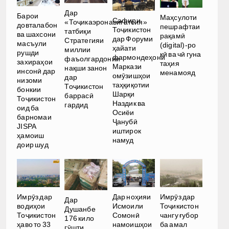
Дар
Барои
Маҳсулоти
Сафири
«Тоҷикаэронавигатсия»
довталабон
пешрафтаи
Тоҷикистон
татбиқи
ва шахсони
рақамӣ
дар Форуми
Стратегияи
масъули
(digital)-ро
ҳайати
миллии
рушди
кӣ ва чӣ гуна
фармондеҳони
фаъолгардонии
захираҳои
таҳия
Маркази
нақши занон
инсонӣ дар
менамояд
омӯзишҳои
дар
низоми
таҳқиқотии
Тоҷикистон
бонкии
Шарқи
баррасӣ
Тоҷикистон
Наздик ва
гардид
оид ба
Осиёи
барномаи
Ҷанубӣ
JISPA
иштирок
ҳамоиш
намуд
доир шуд
Имрӯз дар
Дар ноҳияи
Имрӯз дар
Дар
водиҳои
Исмоили
Тоҷикистон
Душанбе
Тоҷикистон
Сомонӣ
чангу ғубор
176 кило
ҳаво то 33
намоишҳои
ба амал
гӯшти