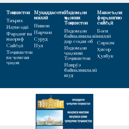
Тоҷикистон
Муқаддасоти
Иқдомҳои
Мавзеъҳои
миллӣ
ҷаҳонии
фарҳангию
Таърих
Тоҷикистон
сайёҳӣ
Нишон
Иқтисодӣ
Иқдомҳои
Боғи
Парчам
Фарҳанг ва
байналмилалӣ
миллӣ
маориф
Суруд
дар соҳаи об
Саразм
Сайёҳӣ
Пул
Иқдомҳои
Ҳисор
Тоҷикистон
ҷаҳонии
Ҳулбук
ва ҷомеаи
Тоҷикистон
ҷаҳон
Наврӯз
байналмилалӣ
шуд