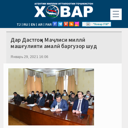
☰
|
|
|
|
"Ховар FM"
TJ
RU
EN
AR
FAR
Дар Дастгоҳи Маҷлиси миллӣ
машғулияти амалӣ баргузор шуд
Январь 29, 2021 16:06