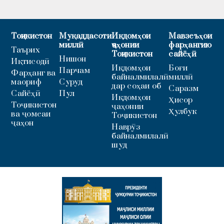
Тоҷикистон
Муқаддасоти
Иқдомҳои
Мавзеъҳои
миллӣ
ҷаҳонии
фарҳангию
Таърих
Тоҷикистон
сайёҳӣ
Нишон
Иқтисодӣ
Иқдомҳои
Боғи
Парчам
Фарҳанг ва
байналмилалӣ
миллӣ
маориф
Суруд
дар соҳаи об
Саразм
Сайёҳӣ
Пул
Иқдомҳои
Ҳисор
Тоҷикистон
ҷаҳонии
Ҳулбук
ва ҷомеаи
Тоҷикистон
ҷаҳон
Наврӯз
байналмилалӣ
шуд