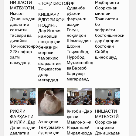
НИШАСТИ
Дар
Роҳбарияти
«ТОҶИКИСТОН
МАТБУОТӢ.
Душанбе
Осорхонаи
—
Имсол
рӯзҳои
миллии
КИШВАРИ
Донишкадаи
фарҳанги
Тоҷикистон
ЁДГОРИҲОИ
давлатии
шаҳри
бо
НОДИР».
санъати
Роғун,
ҳафриёти
Дар Италия
тасвирӣ ва
ноҳияҳои
бостоншиносӣ
намоиши
дизайни
Шамсиддин
дар ёдгории
шоҳкорҳои
Тоҷикистонро
Шоҳин,
бостонии
беназири
228 нафар
Тоҷикобод,
Сайёд
мероси
хатм
Нуробод,
шинос шуд
таърихию
намуданд
Муъминобод
фарҳангии
ва Варзоб
Тоҷикистон
баргузор
доир
мегарданд
мегардад
РИОЯИ
Китоби «Дар
НИШАСТИ
ФАРҲАНГИ
ҳавои
МАТБУОТӢ.
Аз ноҳияи
МИЛЛӢ. Дар
Мавлоно»-и
Осорхонаи
Темурмалик
Донишкадаи
Раҳмоналӣ
таърихии
ёдгориҳои
давлатии
Мирализода
Донишкадаи