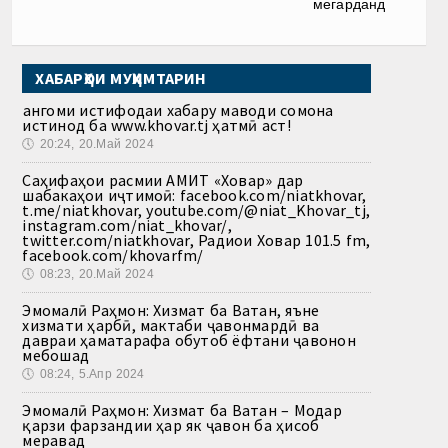
мегарданд
ХАБАРҲОИ МУҲИМТАРИН
Ҳангоми истифодаи хабару маводи сомона
истинод ба www.khovar.tj ҳатмӣ аст!
🕔
20:24, 20.Май 2024
Саҳифаҳои расмии АМИТ «Ховар» дар
шабакаҳои иҷтимоӣ: facebook.com/niatkhovar,
t.me/niatkhovar, youtube.com/@niat_Khovar_tj,
instagram.com/niat_khovar/,
twitter.com/niatkhovar, Радиои Ховар 101.5 fm,
facebook.com/khovarfm/
🕔
08:23, 20.Май 2024
Эмомалӣ Раҳмон: Хизмат ба Ватан, яъне
хизмати ҳарбӣ, мактаби ҷавонмардӣ ва
давраи ҳаматарафа обутоб ёфтани ҷавонон
мебошад
🕔
08:24, 5.Апр 2024
Эмомалӣ Раҳмон: Хизмат ба Ватан – Модар
қарзи фарзандии ҳар як ҷавон ба ҳисоб
меравад