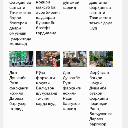
нодири
фарҳанг ва
рӯнамоӣ
давлатии
мансуб ба
санъати
гардид
фарҳанг ва
асри биринҷ
Тоҷикистон
санъати
ва давраи
барои
Тоҷикистон
Кушониён
блогерон
таъсис дода
бозёфт
даври
шуд
гардиданд
омӯзишӣ
гузаронида
мешавад
Дар
Рӯзи
Дар
Имрӯз дар
Душанбе
фарҳанги
Душанбе
боғҳои
Рӯзи
ноҳияи
Рӯзи
шаҳри
фарҳанги
Балҷувон
фарҳанги
Душанбе
ноҳияи
шукуҳманд
ноҳияи
рӯзҳои
Дарвоз
таҷлил
Рашт
фарҳанги
баргузор
карда шуд
баргузор
ноҳияҳои
гардид
гардид
Рашт,
Балҷувон ва
Дарвоз
баргузор