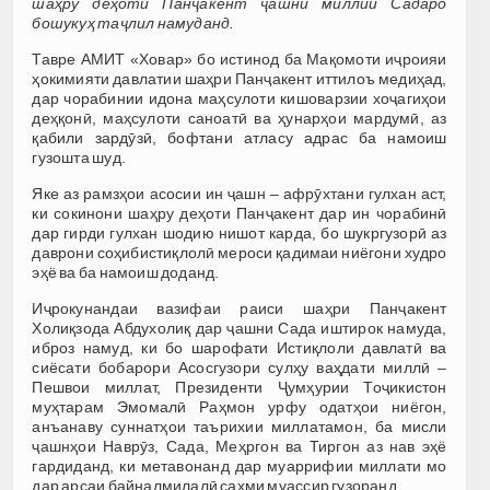
шаҳру деҳоти Панҷакент ҷашни миллии Садаро
бошукуҳ таҷлил намуданд.
Тавре АМИТ «Ховар» бо истинод ба Мақомоти иҷроияи
ҳокимияти давлатии шаҳри Панҷакент иттилоъ медиҳад,
дар чорабинии идона маҳсулоти кишоварзии хоҷагиҳои
деҳқонӣ, маҳсулоти саноатӣ ва ҳунарҳои мардумӣ, аз
қабили зардӯзӣ, бофтани атласу адрас ба намоиш
гузошта шуд.
Яке аз рамзҳои асосии ин ҷашн – афрӯхтани гулхан аст,
ки сокинони шаҳру деҳоти Панҷакент дар ин чорабинӣ
дар гирди гулхан шодию нишот карда, бо шукргузорӣ аз
даврони соҳибистиқлолӣ мероси қадимаи ниёгони худро
эҳё ва ба намоиш доданд.
Иҷрокунандаи вазифаи раиси шаҳри Панҷакент
Холиқзода Абдухолиқ дар ҷашни Сада иштирок намуда,
иброз намуд, ки бо шарофати Истиқлоли давлатӣ ва
сиёсати бобарори Асосгузори сулҳу ваҳдати миллӣ –
Пешвои миллат, Президенти Ҷумҳурии Тоҷикистон
муҳтарам Эмомалӣ Раҳмон урфу одатҳои ниёгон,
анъанаву суннатҳои таърихии миллатамон, ба мисли
ҷашнҳои Наврӯз, Сада, Меҳргон ва Тиргон аз нав эҳё
гардиданд, ки метавонанд дар муаррифии миллати мо
дар арсаи байналмилалӣ саҳми муассир гузоранд.