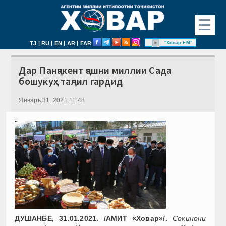
☰
|
|
|
|
"Ховар FM"
TJ
RU
EN
AR
FAR
Дар Панҷакент ҷашни миллии Сада
бошукуҳ таҷлил гардид
Январь 31, 2021 11:48
ДУШАНБЕ, 31.01.2021. /АМИТ «Ховар»/.
Сокинони