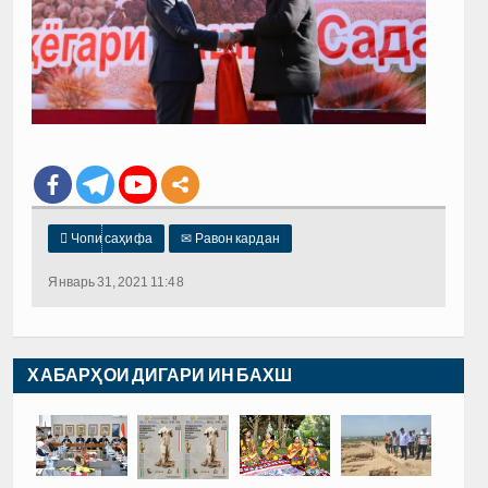

Чопи саҳифа
✉
Равон кардан
Январь 31, 2021 11:48
ХАБАРҲОИ ДИГАРИ ИН БАХШ