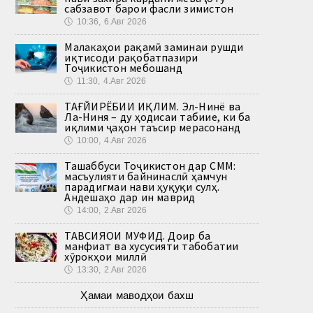
сабзавот барои фасли зимистон
🕔
10:36, 6.Авг 2026
Малакаҳои рақамӣ заминаи рушди
иқтисоди рақобатпазири
Тоҷикистон мебошанд
🕔
11:30, 4.Авг 2026
ТАҒЙИРЁБИИ ИҚЛИМ. Эл-Нинё ва
Ла-Ниня – ду ҳодисаи табиие, ки ба
иқлими ҷаҳон таъсир мерасонанд
🕔
10:00, 4.Авг 2026
Ташаббуси Тоҷикистон дар СММ:
масъулияти байнинаслӣ ҳамчун
парадигмаи нави ҳуқуқи сулҳ.
Андешаҳо дар ин маврид
🕔
14:00, 2.Авг 2026
ТАВСИЯҲОИ МУФИД. Доир ба
манфиат ва хусусияти табобатии
хӯрокҳои миллӣ
🕔
13:30, 2.Авг 2026
Ҳамаи маводҳои бахш