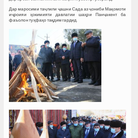
Дар маросими таҷлили ҷашни Сада аз ҷониби Мақомоти
иҷроияи ҳокимияти давлатии шаҳри Панҷакент ба
фаъолон туҳфаҳо тақдим гардид.