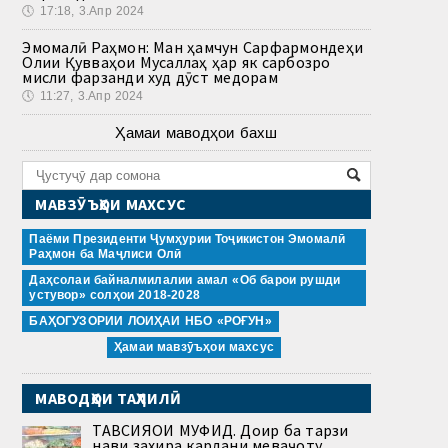
🕔
17:18, 3.Апр 2024
Эмомалӣ Раҳмон: Ман ҳамчун Сарфармондеҳи
Олии Қувваҳои Мусаллаҳ ҳар як сарбозро
мисли фарзанди худ дӯст медорам
🕔
11:27, 3.Апр 2024
Ҳамаи маводҳои бахш
МАВЗӮЪҲОИ МАХСУС
Паёми Президенти Ҷумҳурии Тоҷикистон Эмомалӣ
Раҳмон ба Маҷлиси Олӣ
Даҳсолаи байналмилалии амал «Об барои рушди
устувор» солҳои 2018-2028
БАҲОГУЗОРИИ ЛОИҲАИ НБО «РОҒУН»
Ҳамаи мавзӯъҳои махсус
МАВОДҲОИ ТАҲЛИЛӢ
ТАВСИЯҲОИ МУФИД. Доир ба тарзи
нави захира кардани меваҷоту