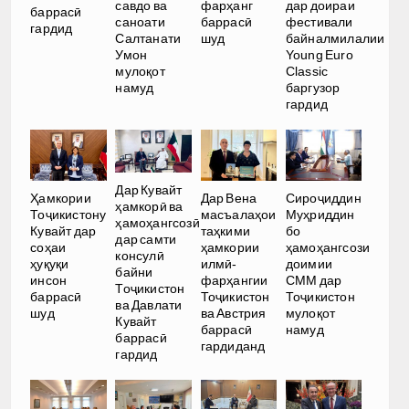
савдо ва
фарҳанг
дар доираи
баррасӣ
саноати
баррасӣ
фестивали
гардид
Салтанати
шуд
байналмилалии
Умон
Young Euro
мулоқот
Classic
намуд
баргузор
гардид
Дар Кувайт
Ҳамкории
Дар Вена
Сироҷиддин
ҳамкорӣ ва
Тоҷикистону
масъалаҳои
Муҳриддин
ҳамоҳангсозӣ
Кувайт дар
таҳкими
бо
дар самти
соҳаи
ҳамкории
ҳамоҳангсози
консулӣ
ҳуқуқи
илмӣ-
доимии
байни
инсон
фарҳангии
СММ дар
Тоҷикистон
баррасӣ
Тоҷикистон
Тоҷикистон
ва Давлати
шуд
ва Австрия
мулоқот
Кувайт
баррасӣ
намуд
баррасӣ
гардиданд
гардид