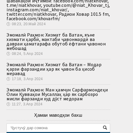
шабакаҳои иҷтимоӣ: facebook.com/niatkhovar,
t.me/niatkhovar, youtube.com/@niat_Khovar_tj,
instagram.com/niat_khovar/,
twitter.com/niatkhovar, Радиои Ховар 101.5 fm,
facebook.com/khovarfm/
🕔
08:23, 20.Май 2024
Эмомалӣ Раҳмон: Хизмат ба Ватан, яъне
хизмати ҳарбӣ, мактаби ҷавонмардӣ ва
давраи ҳаматарафа обутоб ёфтани ҷавонон
мебошад
🕔
08:24, 5.Апр 2024
Эмомалӣ Раҳмон: Хизмат ба Ватан – Модар
қарзи фарзандии ҳар як ҷавон ба ҳисоб
меравад
🕔
17:18, 3.Апр 2024
Эмомалӣ Раҳмон: Ман ҳамчун Сарфармондеҳи
Олии Қувваҳои Мусаллаҳ ҳар як сарбозро
мисли фарзанди худ дӯст медорам
🕔
11:27, 3.Апр 2024
Ҳамаи маводҳои бахш