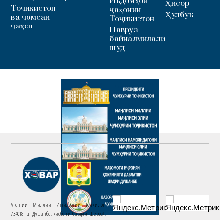
Иқдомҳои
Ҳисор
Тоҷикистон
ҷаҳонии
Ҳулбук
ва ҷомеаи
Тоҷикистон
ҷаҳон
Наврӯз
байналмилалӣ
шуд
Агентии Миллии Иттилоотии Тоҷикистон
734018. ш. Душанбе, хиёбони Саъдии Шерозӣ,