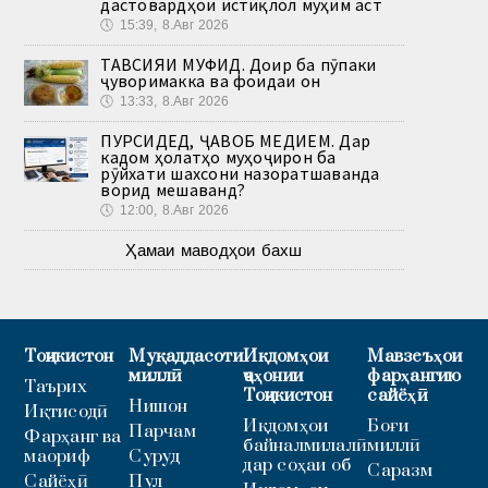
дастовардҳои истиқлол муҳим аст
🕔
15:39, 8.Авг 2026
ТАВСИЯИ МУФИД. Доир ба пӯпаки
ҷуворимакка ва фоидаи он
🕔
13:33, 8.Авг 2026
ПУРСИДЕД, ҶАВОБ МЕДИҲЕМ. Дар
кадом ҳолатҳо муҳоҷирон ба
рӯйхати шахсони назоратшаванда
ворид мешаванд?
🕔
12:00, 8.Авг 2026
Ҳамаи маводҳои бахш
Тоҷикистон
Муқаддасоти
Иқдомҳои
Мавзеъҳои
миллӣ
ҷаҳонии
фарҳангию
Таърих
Тоҷикистон
сайёҳӣ
Нишон
Иқтисодӣ
Иқдомҳои
Боғи
Парчам
Фарҳанг ва
байналмилалӣ
миллӣ
маориф
Суруд
дар соҳаи об
Саразм
Сайёҳӣ
Пул