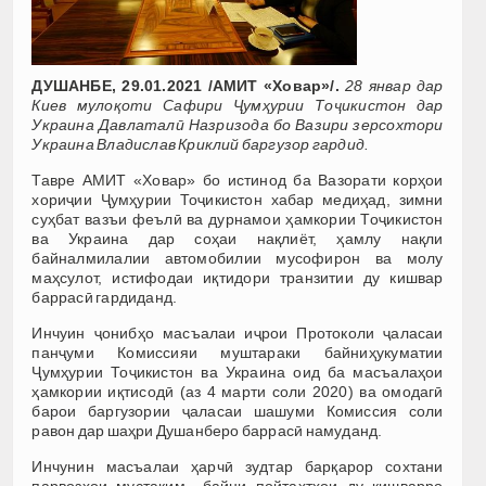
ДУШАНБЕ, 29.01.2021 /АМИТ «Ховар»/.
28 январ дар
Киев мулоқоти Сафири Ҷумҳурии Тоҷикистон дар
Украина Давлаталӣ Назризода бо Вазири зерсохтори
Украина Владислав Криклий баргузор гардид.
Тавре АМИТ «Ховар» бо истинод ба Вазорати корҳои
хориҷии Ҷумҳурии Тоҷикистон хабар медиҳад, зимни
суҳбат вазъи феълӣ ва дурнамои ҳамкории Тоҷикистон
ва Украина дар соҳаи нақлиёт, ҳамлу нақли
байналмилалии автомобилии мусофирон ва молу
маҳсулот, истифодаи иқтидори транзитии ду кишвар
баррасӣ гардиданд.
Инчуин ҷонибҳо масъалаи иҷрои Протоколи ҷаласаи
панҷуми Комиссияи муштараки байниҳукуматии
Ҷумҳурии Тоҷикистон ва Украина оид ба масъалаҳои
ҳамкории иқтисодӣ (аз 4 марти соли 2020) ва омодагӣ
барои баргузории ҷаласаи шашуми Комиссия соли
равон дар шаҳри Душанберо баррасӣ намуданд.
Инчунин масъалаи ҳарчӣ зудтар барқарор сохтани