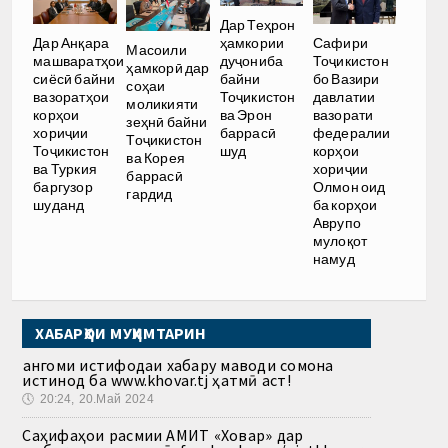
Дар Теҳрон
ҳамкории
Дар Анқара
Сафири
Масоили
дуҷониба
машваратҳои
Тоҷикистон
ҳамкорӣ дар
байни
сиёсӣ байни
бо Вазири
соҳаи
Тоҷикистон
вазоратҳои
давлатии
моликияти
ва Эрон
корҳои
вазорати
зеҳнӣ байни
баррасӣ
хориҷии
федералии
Тоҷикистон
шуд
Тоҷикистон
корҳои
ва Корея
ва Туркия
хориҷии
баррасӣ
баргузор
Олмон оид
гардид
шуданд
ба корҳои
Аврупо
мулоқот
намуд
ХАБАРҲОИ МУҲИМТАРИН
Ҳангоми истифодаи хабару маводи сомона
истинод ба www.khovar.tj ҳатмӣ аст!
🕔
20:24, 20.Май 2024
Саҳифаҳои расмии АМИТ «Ховар» дар