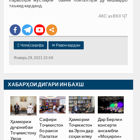
парвозҳои мустақим байни пойтахтҳои ду кишварро
таъкид карданд.
АКС аз ВКХ ҶТ

Чопи саҳифа
✉
Равон кардан
Январь 29, 2021 10:48
ХАБАРҲОИ ДИГАРИ ИН БАХШ
Сафири
Ҳамкории
Дар Берлин
Ҳамкории
Тоҷикистон
Тоҷикистон
консерти
дуҷонибаи
бо раиси
ва Эрон дар
ансамбли
Тоҷикистону
Палатаи
соҳаи илму
«Моҳирон»
Умон