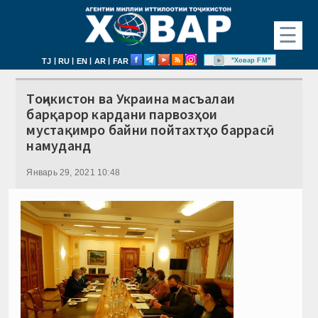
☰
|
|
|
|
"Ховар FM"
TJ
RU
EN
AR
FAR
Тоҷикистон ва Украина масъалаи
барқарор кардани парвозҳои
мустақимро байни пойтахтҳо баррасӣ
намуданд
Январь 29, 2021 10:48