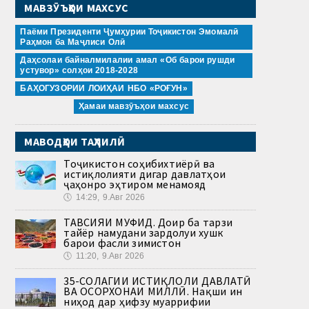
МАВЗӮЪҲОИ МАХСУС
Паёми Президенти Ҷумҳурии Тоҷикистон Эмомалӣ
Раҳмон ба Маҷлиси Олӣ
Даҳсолаи байналмилалии амал «Об барои рушди
устувор» солҳои 2018-2028
БАҲОГУЗОРИИ ЛОИҲАИ НБО «РОҒУН»
Ҳамаи мавзӯъҳои махсус
МАВОДҲОИ ТАҲЛИЛӢ
Тоҷикистон соҳибихтиёрӣ ва
истиқлолияти дигар давлатҳои
ҷаҳонро эҳтиром менамояд
🕔
14:29, 9.Авг 2026
ТАВСИЯИ МУФИД. Доир ба тарзи
тайёр намудани зардолуи хушк
барои фасли зимистон
🕔
11:20, 9.Авг 2026
35-СОЛАГИИ ИСТИҚЛОЛИ ДАВЛАТӢ
ВА ОСОРХОНАИ МИЛЛӢ. Нақши ин
ниҳод дар ҳифзу муаррифии