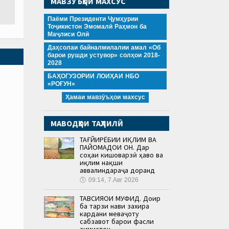
МАВЗӮЪҲОИ МАХСУС
Паёми Президенти Ҷумҳурии
Тоҷикистон Эмомалӣ Раҳмон ба
Маҷлиси Олӣ
Даҳсолаи байналмилалии амал «Об
барои рушди устувор» солҳои 2018-
2028
БАҲОГУЗОРИИ ЛОИҲАИ НБО
«РОҒУН»
Ҳамаи мавзӯъҳои махсус
МАВОДҲОИ ТАҲЛИЛӢ
ТАҒЙИРЁБИИ ИҚЛИМ ВА
ПАЙОМАДҲОИ ОН. Дар
соҳаи кишоварзӣ ҳаво ва
иқлим нақши
аввалиндараҷа доранд
🕔
09:14, 7.Авг 2026
ТАВСИЯҲОИ МУФИД. Доир
ба тарзи нави захира
кардани меваҷоту
сабзавот барои фасли
зимистон