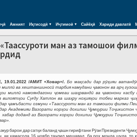
иҷӣ
Амният
Иқтисодӣ
Иҷтимоӣ
Сайёҳӣ
Хариди давлатӣ
«Таассуроти ман аз тамошои фил
ардид
 19.01.2022 /АМИТ «Ховар»/.
Бо мақсади дар рӯҳияи ватандӯ
 миллӣ ва хештаншиносӣ тарбия намудани ҷавонон ва арҷ гузо
ҳои миллӣ намояндагони ҷомеаи шаҳрвандӣ ва ҷавонони касбу 
аз вилоятҳои Суғду Хатлон ва шаҳру ноҳияҳои тобеи марказ ҷи
дар ҷамъбасти озмуни «Таассуроти ман аз тамошои филми Пе
дар Академияи Вазорати корҳои дохилии Ҷумҳурии Тоҷикистон 
 хабар доданд аз Вазорати корҳои дохилии Ҷумҳурии Тоҷикисто
вар».
зкур барои дар сатҳи баланд ҷашн гирифтани Рӯзи Президенти Ҷум
н, ки ҳамасола 16 ноябр таҷлил мешавад, ба роҳ монда шуда, то 