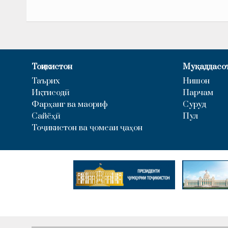
Тоҷикистон
Муқаддасо
Таърих
Нишон
Иқтисодӣ
Парчам
Фарҳанг ва маориф
Суруд
Сайёҳӣ
Пул
Тоҷикистон ва ҷомеаи ҷаҳон