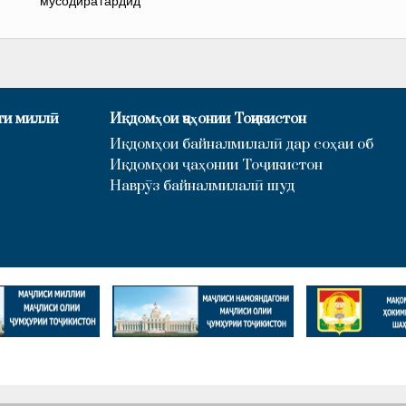
мусодира гардид
ти миллӣ
Иқдомҳои ҷаҳонии Тоҷикистон
Иқдомҳои байналмилалӣ дар соҳаи об
Иқдомҳои ҷаҳонии Тоҷикистон
Наврӯз байналмилалӣ шуд