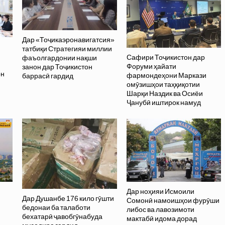
Дар «Тоҷикаэронавигатсия»
татбиқи Стратегияи миллии
Сафири Тоҷикистон дар
фаъолгардонии нақши
Форуми ҳайати
занон дар Тоҷикистон
он
фармондеҳони Маркази
баррасӣ гардид
омӯзишҳои таҳқиқотии
Шарқи Наздик ва Осиёи
Ҷанубӣ иштирок намуд
Дар ноҳияи Исмоили
Дар Душанбе 176 кило гӯшти
Сомонӣ намоишҳои фурӯши
бедонаи ба талаботи
либос ва лавозимоти
бехатарӣ ҷавобгӯнабуда
мактабӣ идома дорад