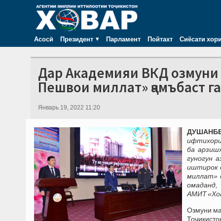
Асосӣ
Президент
Парламент
Пойтахт
Сиёсати хор
Дар Академияи ВКД озмуни 
Пешвои миллат» ҷамъбаст г
Январь 19, 2022 11:20
ДУШАНБЕ,
ифтихори
ба арзиш
гуногун 
иштирок 
миллат» 
омаданд,
АМИТ «Хо
Озмуни ма
Тоҷикисто