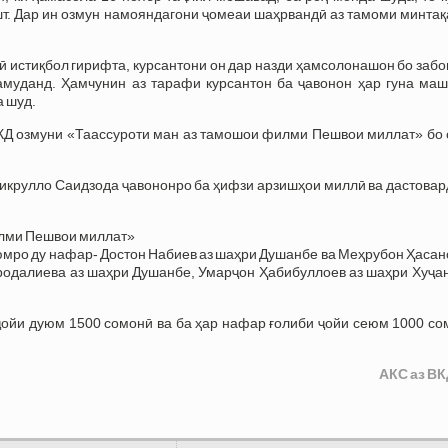
т. Дар ин озмун намояндагони ҷомеаи шаҳрвандӣ аз тамоми минтақ
ӣ истиқбол гирифта, курсантони он дар назди ҳамсолонашон бо заб
намуданд. Ҳамчунин аз тарафи курсантон ба ҷавонон ҳар гуна маш
а шуд.
КД озмуни «Таассуроти ман аз тамошои филми Пешвои миллат» бо 
икрулло Саидзода ҷавононро ба ҳифзи арзишҳои миллӣ ва дастовар
илми Пешвои миллат»
юмро ду нафар- Достон Набиев аз шаҳри Душанбе ва Меҳрубон Ҳасан
одалиева аз шаҳри Душанбе, Умарҷон Ҳабибуллоев аз шаҳри Хуҷан
 ҷойи дуюм 1500 сомонӣ ва ба ҳар нафар ғолиби ҷойи сеюм 1000 с
АКС аз ВК