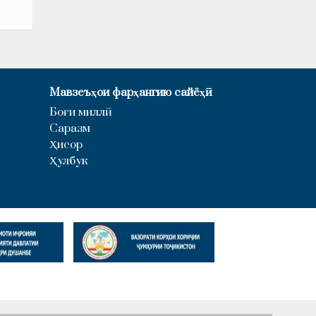
Мавзеъҳои фарҳангию сайёҳӣ
Боғи миллӣ
Саразм
Ҳисор
Ҳулбук