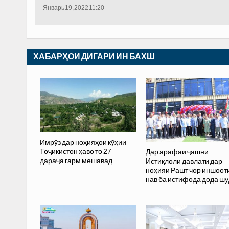
Январь 19, 2022 11:20
ХАБАРҲОИ ДИГАРИ ИН БАХШ
Имрӯз дар ноҳияҳои кӯҳии
Тоҷикистон ҳаво то 27
Дар арафаи ҷашни
дараҷа гарм мешавад
Истиқлоли давлатӣ дар
ноҳияи Рашт чор иншоот
нав ба истифода дода шу