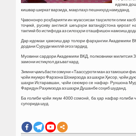
идома дош
кишвар ширкат варзида, мақолаҳо пешниҳод намуданд.
Ҷавононро роҳбарияти ин муассисаи таҳсилоти олии касб
тоҷикӣ, русиву англисӣ шеърҳои ватандӯстона қироат 
тактикӣ бо истифода аз силоҳҳои оташфишон намоиш дод
Дар идомаи ҳамоиш дар толори фарҳангии Академияи В
додани Суруди миллӣ оғоз гардид.
Муовини сардори Академияи ВКД, полковники милитсия З
замони истиқлол даъват кард.
Зимни ҷамъбасти озмуни «Таассуроти ман аз тамошои ф
ҷойи якумро Фарзона Шокирзода аз шаҳри Ҳисор, ҷойи ду
шаҳри Истаравшан, ҷойи сеюмро се нафар- Рухшона Мур
Фаридун Раҳимзода аз шаҳри Душанбе соҳиб шуданд.
Ба ғолиби ҷойи якум 4000 сомонӣ, ба ҳар нафар ғолиби
супорида шуд.