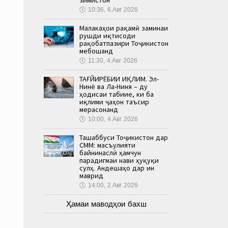
🕔
10:36, 6.Авг 2026
Малакаҳои рақамӣ заминаи
рушди иқтисоди
рақобатпазири Тоҷикистон
мебошанд
🕔
11:30, 4.Авг 2026
ТАҒЙИРЁБИИ ИҚЛИМ. Эл-
Нинё ва Ла-Ниня – ду
ҳодисаи табиие, ки ба
иқлими ҷаҳон таъсир
мерасонанд
🕔
10:00, 4.Авг 2026
Ташаббуси Тоҷикистон дар
СММ: масъулияти
байнинаслӣ ҳамчун
парадигмаи нави ҳуқуқи
сулҳ. Андешаҳо дар ин
маврид
🕔
14:00, 2.Авг 2026
Ҳамаи маводҳои бахш