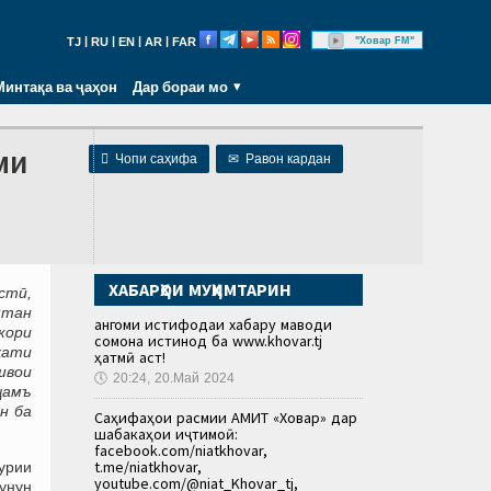
|
|
|
|
"Ховар FM"
TJ
RU
EN
AR
FAR
Минтақа ва ҷаҳон
Дар бораи мо
ми

Чопи саҳифа
✉
Равон кардан
ХАБАРҲОИ МУҲИМТАРИН
стӣ,
штан
Ҳангоми истифодаи хабару маводи
кори
сомона истинод ба www.khovar.tj
ҳати
ҳатмӣ аст!
швои
🕔
20:24, 20.Май 2024
ҷамъ
н ба
Саҳифаҳои расмии АМИТ «Ховар» дар
шабакаҳои иҷтимоӣ:
facebook.com/niatkhovar,
t.me/niatkhovar,
ҳурии
youtube.com/@niat_Khovar_tj,
кунун