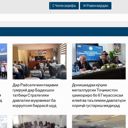

Чопи саҳифа
✉
Равон кардан
Дар Раёсати минтақавии
Донишкадаи кӯҳию
гумрукӣ дар Бадахшон
металлургии Тоҷикистон
и
татбиқи Стратегияи
ҳамкориро бо 67 муассисаи
д
давлатии муқовимат ба
илмӣ ва таълимии давлатҳои
коррупсия баррасӣ шуд
хориҷӣ густариш медиҳад