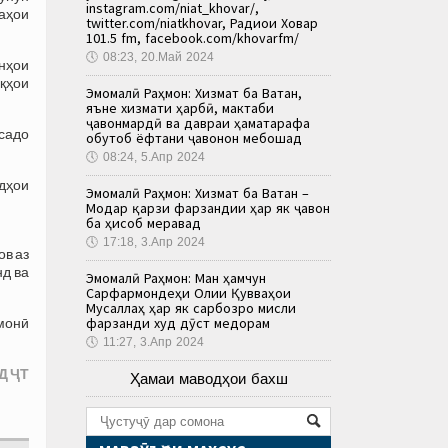
instagram.com/niat_khovar/,
аҳои
twitter.com/niatkhovar, Радиои Ховар
101.5 fm, facebook.com/khovarfm/
🕔
08:23, 20.Май 2024
онҳои
қҳои
Эмомалӣ Раҳмон: Хизмат ба Ватан,
яъне хизмати ҳарбӣ, мактаби
ҷавонмардӣ ва давраи ҳаматарафа
садо
обутоб ёфтани ҷавонон мебошад
🕔
08:24, 5.Апр 2024
дҳои
Эмомалӣ Раҳмон: Хизмат ба Ватан –
Модар қарзи фарзандии ҳар як ҷавон
ба ҳисоб меравад
🕔
17:18, 3.Апр 2024
ов аз
д ва
Эмомалӣ Раҳмон: Ман ҳамчун
Сарфармондеҳи Олии Қувваҳои
Мусаллаҳ ҳар як сарбозро мисли
фарзанди худ дӯст медорам
омонӣ
🕔
11:27, 3.Апр 2024
Д ҶТ
Ҳамаи маводҳои бахш