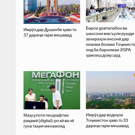
Барои довталабон ва
Имрӯз дар Душанбе ҳаво то
шахсони масъули рушди
37 дараҷа гарм мешавад
захираҳои инсонӣ дар
низоми бонкии Тоҷикист
оид ба барномаи JISPA
ҳамоиш доир шуд
Имрӯз дар водиҳои
Маҳсулоти пешрафтаи
Тоҷикистон ҳаво то 33
рақамӣ (digital)-ро кӣ ва чӣ
дараҷа гарм мешавад
гуна таҳия менамояд