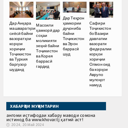
Дар Теҳрон
ҳамкории
Дар Анқара
Сафири
Масоили
дуҷониба
машваратҳои
Тоҷикистон
ҳамкорӣ дар
байни
сиёсӣ байни
бо Вазири
соҳаи
Тоҷикистон
вазоратҳои
давлатии
моликияти
ва Эрон
корҳои
вазорати
зеҳнӣ байни
баррасӣ
хориҷии
федералии
Тоҷикистон
шуд
Тоҷикистон
корҳои
ва Корея
ва Туркия
хориҷии
баррасӣ
баргузор
Олмон оид
гардид
шуданд
ба корҳои
Аврупо
мулоқот
намуд
ХАБАРҲОИ МУҲИМТАРИН
Ҳангоми истифодаи хабару маводи сомона
истинод ба www.khovar.tj ҳатмӣ аст!
🕔
20:24, 20.Май 2024