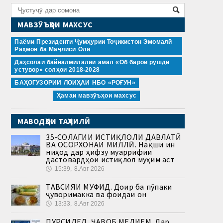
МАВЗӮЪҲОИ МАХСУС
Паёми Президенти Ҷумҳурии Тоҷикистон Эмомалӣ
Раҳмон ба Маҷлиси Олӣ
Даҳсолаи байналмилалии амал «Об барои рушди
устувор» солҳои 2018-2028
БАҲОГУЗОРИИ ЛОИҲАИ НБО «РОҒУН»
Ҳамаи мавзӯъҳои махсус
МАВОДҲОИ ТАҲЛИЛӢ
35-СОЛАГИИ ИСТИҚЛОЛИ ДАВЛАТӢ
ВА ОСОРХОНАИ МИЛЛӢ. Нақши ин
ниҳод дар ҳифзу муаррифии
дастовардҳои истиқлол муҳим аст
🕔
15:39, 8.Авг 2026
ТАВСИЯИ МУФИД. Доир ба пӯпаки
ҷуворимакка ва фоидаи он
🕔
13:33, 8.Авг 2026
ПУРСИДЕД, ҶАВОБ МЕДИҲЕМ. Дар