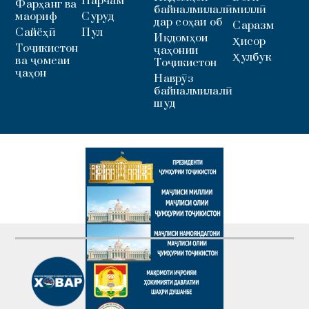
Парчам
Фарҳанг ва
байналмилалӣ
миллӣ
маориф
Суруд
дар соҳаи об
Саразм
Сайёҳӣ
Пул
Иқдомҳои
Ҳисор
Тоҷикистон
ҷаҳонии
Ҳулбук
ва ҷомеаи
Тоҷикистон
ҷаҳон
Наврӯз
байналмилалӣ
шуд