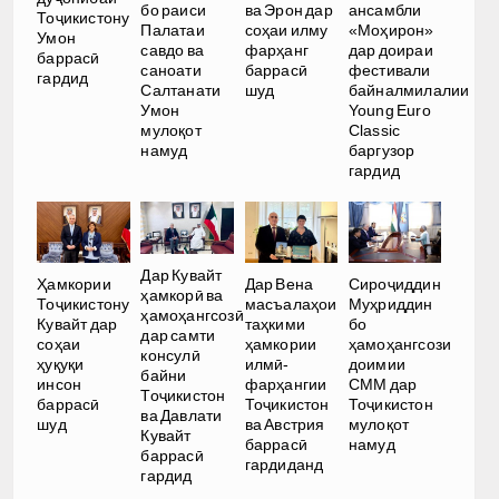
бо раиси
ва Эрон дар
ансамбли
Тоҷикистону
Палатаи
соҳаи илму
«Моҳирон»
Умон
савдо ва
фарҳанг
дар доираи
баррасӣ
саноати
баррасӣ
фестивали
гардид
Салтанати
шуд
байналмилалии
Умон
Young Euro
мулоқот
Classic
намуд
баргузор
гардид
Дар Кувайт
Ҳамкории
Дар Вена
Сироҷиддин
ҳамкорӣ ва
Тоҷикистону
масъалаҳои
Муҳриддин
ҳамоҳангсозӣ
Кувайт дар
таҳкими
бо
дар самти
соҳаи
ҳамкории
ҳамоҳангсози
консулӣ
ҳуқуқи
илмӣ-
доимии
байни
инсон
фарҳангии
СММ дар
Тоҷикистон
баррасӣ
Тоҷикистон
Тоҷикистон
ва Давлати
шуд
ва Австрия
мулоқот
Кувайт
баррасӣ
намуд
баррасӣ
гардиданд
гардид