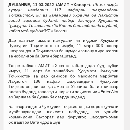
ДУШАНБЕ, 11.03.2022 /АМИТ «Ховар»/.
Шоми имрӯз
гурӯҳи навбатии 117 нафараи шаҳрвандони
Тоҷикистон, ки аз қаламрави Украина ба Лаҳистон
ворид гардида буданд, тибқи дастури Ҳукумати
Ҷумҳурии Тоҷикистон ба Ватан баргардонида шуданд,
хабар медиҳад АМИТ «Ховар».
Дар натиҷаи амали намудани ин иқдоми Ҳукумати
Ҷумҳурии Тоҷикистон то имрӯз, 11 март 303 нафар
шаҳрвандони Тоҷикистон бо шумули занону пиронсолон
ва ноболиғон ба Ватан баргаштанд.
Тавре қаблан АМИТ «Ховар» хабар дода буд, субҳи
имрӯз, 11 март бо ташаббуси Ҳукумати Ҷумҳурии
Тоҷикистон ва дар ҳамкорӣ бо мақомоти марбутаи
Лаҳистон 186 нафар шаҳрвандони Ҷумҳурии
Тоҷикистон, ки аз қаламрави Украина ба ин кишвар
рафта буданд, тавассути ширкати лаҳистонии «Enter Air»
аз Варшава ба Душанбе оварда шуданд.
Ба шаҳрвандони Ҷумҳурии Тоҷикистон, ки дорои ҳуҷҷати
муайянкунандаи шахсият набуданд, аз ҷониби
кормандони Сафорат дар фурудгоҳ шаҳодатномаи
бозгашт ба Ватан дода шуд.