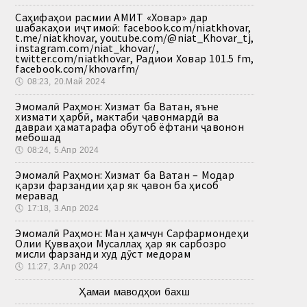
Саҳифаҳои расмии АМИТ «Ховар» дар
шабакаҳои иҷтимоӣ: facebook.com/niatkhovar,
t.me/niatkhovar, youtube.com/@niat_Khovar_tj,
instagram.com/niat_khovar/,
twitter.com/niatkhovar, Радиои Ховар 101.5 fm,
facebook.com/khovarfm/
🕔
08:23, 20.Май 2024
Эмомалӣ Раҳмон: Хизмат ба Ватан, яъне
хизмати ҳарбӣ, мактаби ҷавонмардӣ ва
давраи ҳаматарафа обутоб ёфтани ҷавонон
мебошад
🕔
08:24, 5.Апр 2024
Эмомалӣ Раҳмон: Хизмат ба Ватан – Модар
қарзи фарзандии ҳар як ҷавон ба ҳисоб
меравад
🕔
17:18, 3.Апр 2024
Эмомалӣ Раҳмон: Ман ҳамчун Сарфармондеҳи
Олии Қувваҳои Мусаллаҳ ҳар як сарбозро
мисли фарзанди худ дӯст медорам
🕔
11:27, 3.Апр 2024
Ҳамаи маводҳои бахш