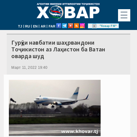
☰
|
|
|
|
"Ховар FM"
TJ
RU
EN
AR
FAR
Гурӯҳи навбатии шаҳрвандони
Тоҷикистон аз Лаҳистон ба Ватан
оварда шуд
Март 11, 2022 19:40