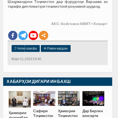
Шаҳрвандони Тоҷикистон дар фурудгоҳи Варшава аз
тарафи дипломатҳои тоҷикистонӣ роҳнамоӣ шуданд.
АКС: бойгонии АМИТ «Ховар»

Чопи саҳифа
✉
Равон кардан
Март 11, 2022 19:40
ХАБАРҲОИ ДИГАРИ ИН БАХШ
Сафири
Ҳамкории
Дар Берлин
Ҳамкории
Тоҷикистон
Тоҷикистон
консерти
дуҷонибаи