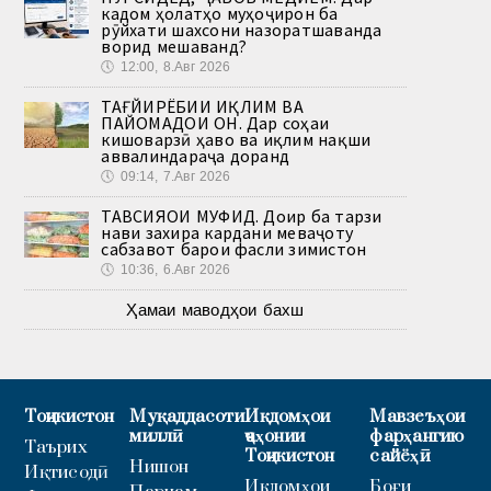
кадом ҳолатҳо муҳоҷирон ба
рӯйхати шахсони назоратшаванда
ворид мешаванд?
🕔
12:00, 8.Авг 2026
ТАҒЙИРЁБИИ ИҚЛИМ ВА
ПАЙОМАДҲОИ ОН. Дар соҳаи
кишоварзӣ ҳаво ва иқлим нақши
аввалиндараҷа доранд
🕔
09:14, 7.Авг 2026
ТАВСИЯҲОИ МУФИД. Доир ба тарзи
нави захира кардани меваҷоту
сабзавот барои фасли зимистон
🕔
10:36, 6.Авг 2026
Ҳамаи маводҳои бахш
Тоҷикистон
Муқаддасоти
Иқдомҳои
Мавзеъҳои
миллӣ
ҷаҳонии
фарҳангию
Таърих
Тоҷикистон
сайёҳӣ
Нишон
Иқтисодӣ
Иқдомҳои
Боғи