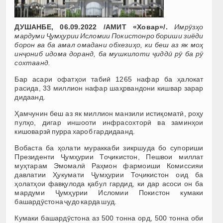
ДУШАНБЕ, 06.09.2022 /АМИТ «Ховар»/.
Имрӯзҳо
мардуми Ҷумҳурии Исломии Покистонро бориши зиёди
борон ва ба амал омадани обхезиҳо, ки беш аз як моҳ
инҷониб идома доранд, ба мушкилоти ҷиддӣ рӯ ба рӯ
сохтаанд.
Бар асари офатҳои табиӣ 1265 нафар ба ҳалокат
расида, 33 миллион нафар шаҳрвандони кишвар зарар
дидаанд.
Ҳамчунин беш аз як миллион манзили истиқоматӣ, роҳу
пулҳо, дигар иншооти инфрасохторӣ ва заминҳои
кишоварзӣ пурра хароб гардидаанд.
Вобаста ба ҳолати мураккаби зикршуда бо супориши
Президенти Ҷумҳурии Тоҷикистон, Пешвои миллат
муҳтарам Эмомалӣ Раҳмон фармоиши Комиссияи
давлатии Ҳукумати Ҷумҳурии Тоҷикистон оид ба
ҳолатҳои фавқулода қабул гардид, ки дар асоси он ба
мардуми Ҷумҳурии Исломии Покистон кумаки
башардӯстона ҷудо карда шуд.
Кумаки башардӯстона аз 500 тонна орд, 500 тонна оби