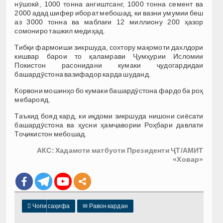
нӯшокӣ, 1000 тонна ангиштсанг, 1000 тонна семент ва
2000 адад шифер иборат мебошад, ки вазни умумии беш
аз 3000 тонна ва маблағи 12 миллиону 200 ҳазор
сомониро ташкил медиҳад.
Тибқи фармоиши зикршуда, сохтору мақомоти дахлдори
кишвар барои то қаламрави Ҷумҳурии Исломии
Покистон расонидани кумаки ҷудогардидаи
башардӯстона вазифадор карда шуданд.
Корвони мошинҳо бо кумаки башардӯстона фардо ба роҳ
мебарояд.
Таъкид бояд кард, ки иқдоми зикршуда нишони сиёсати
башардӯстона ва ҳусни ҳамҷавории Роҳбари давлати
Тоҷикистон мебошад.
АКС: Хадамоти матбуоти Президенти ҶТ/АМИТ
«Ховар»

Чопи саҳифа
✉
Равон кардан