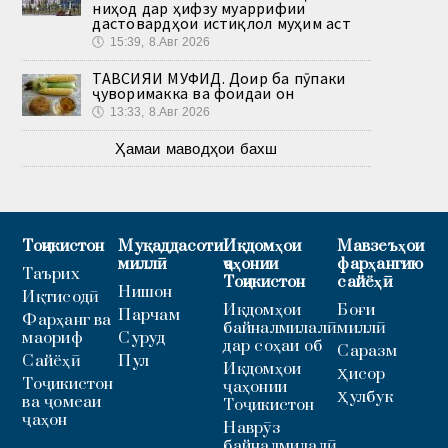
ниҳод дар ҳифзу муаррифии
дастовардҳои истиқлол муҳим аст
🕔
15:39, 8.Авг 2026
ТАВСИЯИ МУФИД. Доир ба пӯпаки
ҷуворимакка ва фоидаи он
🕔
13:33, 8.Авг 2026
Ҳамаи маводҳои бахш
Тоҷикистон
Муқаддасоти
Иқдомҳои
Мавзеъҳои
миллӣ
ҷаҳонии
фарҳангию
Таърих
Тоҷикистон
сайёҳӣ
Нишон
Иқтисодӣ
Иқдомҳои
Боғи
Парчам
Фарҳанг ва
байналмилалӣ
миллӣ
маориф
Суруд
дар соҳаи об
Саразм
Сайёҳӣ
Пул
Иқдомҳои
Ҳисор
Тоҷикистон
ҷаҳонии
Ҳулбук
ва ҷомеаи
Тоҷикистон
ҷаҳон
Наврӯз
байналмилалӣ