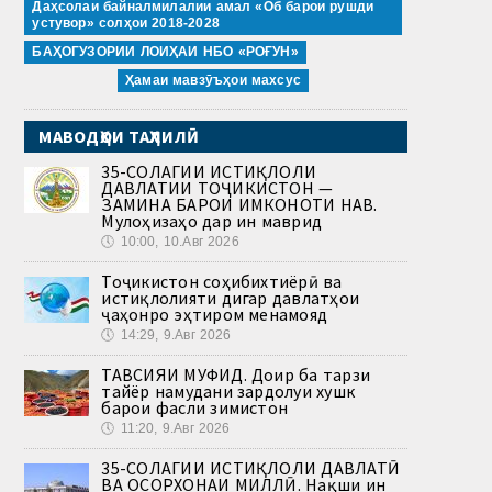
Даҳсолаи байналмилалии амал «Об барои рушди
устувор» солҳои 2018-2028
БАҲОГУЗОРИИ ЛОИҲАИ НБО «РОҒУН»
Ҳамаи мавзӯъҳои махсус
МАВОДҲОИ ТАҲЛИЛӢ
35-СОЛАГИИ ИСТИҚЛОЛИ
ДАВЛАТИИ ТОҶИКИСТОН —
ЗАМИНА БАРОИ ИМКОНОТИ НАВ.
Мулоҳизаҳо дар ин маврид
🕔
10:00, 10.Авг 2026
Тоҷикистон соҳибихтиёрӣ ва
истиқлолияти дигар давлатҳои
ҷаҳонро эҳтиром менамояд
🕔
14:29, 9.Авг 2026
ТАВСИЯИ МУФИД. Доир ба тарзи
тайёр намудани зардолуи хушк
барои фасли зимистон
🕔
11:20, 9.Авг 2026
35-СОЛАГИИ ИСТИҚЛОЛИ ДАВЛАТӢ
ВА ОСОРХОНАИ МИЛЛӢ. Нақши ин