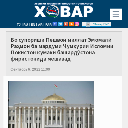
☰
|
|
|
|
"Ховар FM"
TJ
RU
EN
AR
FAR
Бо супориши Пешвои миллат Эмомалӣ
Раҳмон ба мардуми Ҷумҳурии Исломии
Покистон кумаки башардӯстона
фиристонида мешавад
Сентябрь 6, 2022 11:00