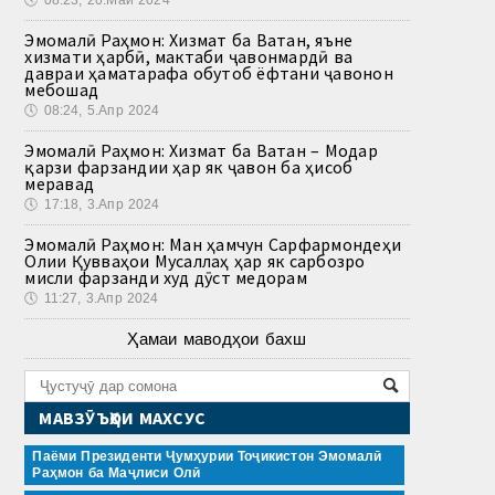
Эмомалӣ Раҳмон: Хизмат ба Ватан, яъне
хизмати ҳарбӣ, мактаби ҷавонмардӣ ва
давраи ҳаматарафа обутоб ёфтани ҷавонон
мебошад
🕔
08:24, 5.Апр 2024
Эмомалӣ Раҳмон: Хизмат ба Ватан – Модар
қарзи фарзандии ҳар як ҷавон ба ҳисоб
меравад
🕔
17:18, 3.Апр 2024
Эмомалӣ Раҳмон: Ман ҳамчун Сарфармондеҳи
Олии Қувваҳои Мусаллаҳ ҳар як сарбозро
мисли фарзанди худ дӯст медорам
🕔
11:27, 3.Апр 2024
Ҳамаи маводҳои бахш
МАВЗӮЪҲОИ МАХСУС
Паёми Президенти Ҷумҳурии Тоҷикистон Эмомалӣ
Раҳмон ба Маҷлиси Олӣ