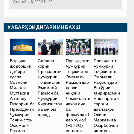
Сентябрь 6, 2022 11:00
ХАБАРҲОИ ДИГАРИ ИН БАХШ
Барқияи
Сафари
Президенти
Президенти
шодбошии
кории
Ҷумҳурии
Ҷумҳурии
Дабири
Президенти
Тоҷикистон
Тоҷикистон
кулли
Ҷумҳурии
Эмомалӣ
Эмомалӣ
Созмони
Тоҷикистон
Раҳмон дар
Раҳмон дар
Милали
Эмомалӣ
даври
Вохӯрии
Муттаҳид
Раҳмон ба
ниҳоии
ғайрирасмии
Антониу
Ҷумҳурии
Чемпионати
машваратии
Гутерриш ба
Қирғизистон
ҷаҳон оид
сарони
Президенти
ба анҷом
ба
давлатҳои
Ҷумҳурии
расид
формулаи 1
Осиёи
Тоҷикистон
дар рӯи об
Марказӣ ва
Эмомалӣ
(F1H2O)
Озарбойҷон
Раҳмон
иштирок
иштирок