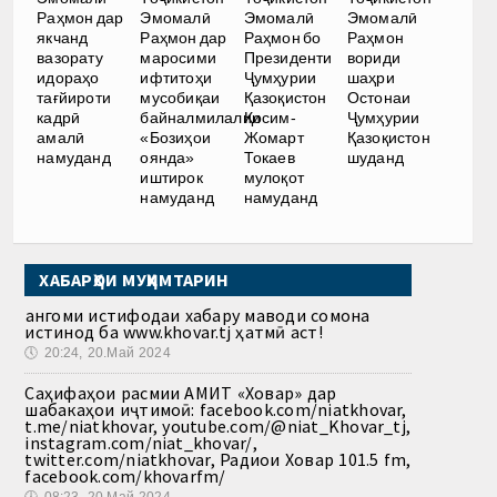
Раҳмон дар
Эмомалӣ
Эмомалӣ
Эмомалӣ
якчанд
Раҳмон дар
Раҳмон бо
Раҳмон
вазорату
маросими
Президенти
вориди
идораҳо
ифтитоҳи
Ҷумҳурии
шаҳри
тағйироти
мусобиқаи
Қазоқистон
Остонаи
кадрӣ
байналмилалии
Қосим-
Ҷумҳурии
амалӣ
«Бозиҳои
Жомарт
Қазоқистон
намуданд
оянда»
Токаев
шуданд
иштирок
мулоқот
намуданд
намуданд
ХАБАРҲОИ МУҲИМТАРИН
Ҳангоми истифодаи хабару маводи сомона
истинод ба www.khovar.tj ҳатмӣ аст!
🕔
20:24, 20.Май 2024
Саҳифаҳои расмии АМИТ «Ховар» дар
шабакаҳои иҷтимоӣ: facebook.com/niatkhovar,
t.me/niatkhovar, youtube.com/@niat_Khovar_tj,
instagram.com/niat_khovar/,
twitter.com/niatkhovar, Радиои Ховар 101.5 fm,
facebook.com/khovarfm/
🕔
08:23, 20.Май 2024