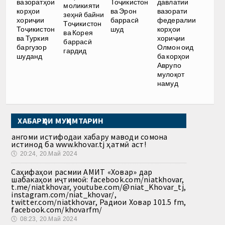
Тоҷикистон
вазоратҳои
давлатии
моликияти
ва Эрон
корҳои
вазорати
зеҳнӣ байни
баррасӣ
хориҷии
федералии
Тоҷикистон
шуд
Тоҷикистон
корҳои
ва Корея
ва Туркия
хориҷии
баррасӣ
баргузор
Олмон оид
гардид
шуданд
ба корҳои
Аврупо
мулоқот
намуд
ХАБАРҲОИ МУҲИМТАРИН
Ҳангоми истифодаи хабару маводи сомона
истинод ба www.khovar.tj ҳатмӣ аст!
🕔
20:24, 20.Май 2024
Саҳифаҳои расмии АМИТ «Ховар» дар
шабакаҳои иҷтимоӣ: facebook.com/niatkhovar,
t.me/niatkhovar, youtube.com/@niat_Khovar_tj,
instagram.com/niat_khovar/,
twitter.com/niatkhovar, Радиои Ховар 101.5 fm,
facebook.com/khovarfm/
🕔
08:23, 20.Май 2024