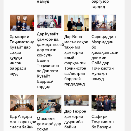
намуд
баргузор
гардид
Дар Кувайт
Ҳамкории
Дар Вена
Сироҷиддин
ҳамкорӣ ва
Тоҷикистону
масъалаҳои
Муҳриддин
ҳамоҳангсозӣ
Кувайт дар
таҳкими
бо
дар самти
соҳаи
ҳамкории
ҳамоҳангсози
консулӣ
ҳуқуқи
илмӣ-
доимии
байни
инсон
фарҳангии
СММ дар
Тоҷикистон
баррасӣ
Тоҷикистон
Тоҷикистон
ва Давлати
шуд
ва Австрия
мулоқот
Кувайт
баррасӣ
намуд
баррасӣ
гардиданд
гардид
Дар Теҳрон
ҳамкории
Дар Анқара
Сафири
Масоили
дуҷониба
машваратҳои
Тоҷикистон
ҳамкорӣ дар
байни
сиёсӣ байни
бо Вазири
соҳаи