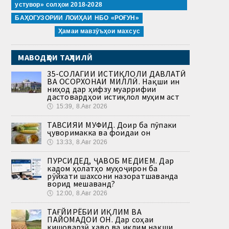
устувор» солҳои 2018-2028
БАҲОГУЗОРИИ ЛОИҲАИ НБО «РОҒУН»
Ҳамаи мавзӯъҳои махсус
МАВОДҲОИ ТАҲЛИЛӢ
35-СОЛАГИИ ИСТИҚЛОЛИ ДАВЛАТӢ
ВА ОСОРХОНАИ МИЛЛӢ. Нақши ин
ниҳод дар ҳифзу муаррифии
дастовардҳои истиқлол муҳим аст
🕔
15:39, 8.Авг 2026
ТАВСИЯИ МУФИД. Доир ба пӯпаки
ҷуворимакка ва фоидаи он
🕔
13:33, 8.Авг 2026
ПУРСИДЕД, ҶАВОБ МЕДИҲЕМ. Дар
кадом ҳолатҳо муҳоҷирон ба
рӯйхати шахсони назоратшаванда
ворид мешаванд?
🕔
12:00, 8.Авг 2026
ТАҒЙИРЁБИИ ИҚЛИМ ВА
ПАЙОМАДҲОИ ОН. Дар соҳаи
кишоварзӣ ҳаво ва иқлим нақши