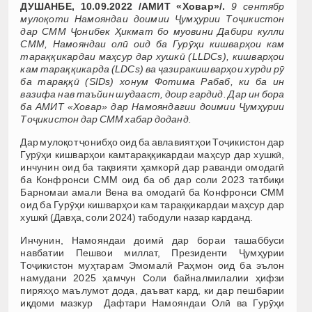
ДУШАНБЕ, 10.09.2022 /АМИТ «Ховар»/.
9 сентябр
мулоқоти Намояндаи доимии Ҷумҳурии Тоҷикистон
дар СММ Ҷонибек Ҳикмат бо муовини Дабири кулли
СММ, Намояндаи олӣ оид ба Гурӯҳи кишварҳои кам
тараққикардаи маҳсур дар хушкӣ (LLDCs), кишварҳои
кам тараққикарда (LDCs) ва ҷазиракишварҳои хурди рӯ
ба тараққӣ (SIDs) хонум Фотима Рабаб, ки ба ин
вазифа нав таъйин шудааст, доир гардид. Дар ин бора
ба АМИТ «Ховар» дар Намояндагии доимии Ҷумҳурии
Тоҷикистон дар СММ хабар доданд.
Дар мулоқот ҷонибҳо оид ба авлавиятҳои Тоҷикистон дар
Гурӯҳи кишварҳои камтараққикардаи маҳсур дар хушкӣ,
инчунин оид ба тақвияти ҳамкорӣ дар раванди омодагӣ
ба Конфронси СММ оид ба об дар соли 2023 татбиқи
Барномаи амали Вена ва омодагӣ ба Конфронси СММ
оид ба Гурӯҳи кишварҳои кам тараққикардаи маҳсур дар
хушкӣ (Давҳа, соли 2024) табодули назар карданд.
Инчунин, Намояндаи доимӣ дар бораи ташаббуси
навбатии Пешвои миллат, Президенти Ҷумҳурии
Тоҷикистон муҳтарам Эмомалӣ Раҳмон оид ба эълон
намудани 2025 ҳамчун Соли байналмилалии ҳифзи
пиряхҳо маълумот дода, даъват кард, ки дар пешбарии
иқдоми мазкур Дафтари Намояндаи Олӣ ва Гурӯҳи