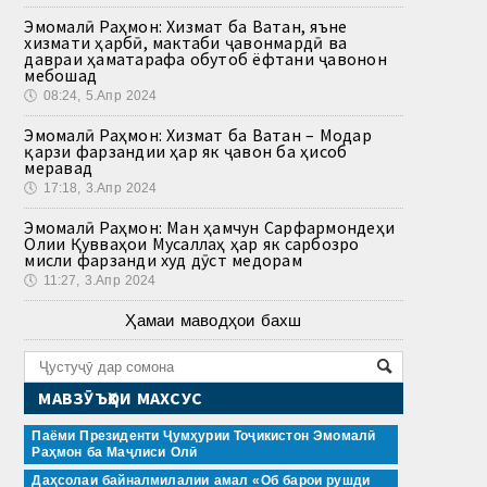
Эмомалӣ Раҳмон: Хизмат ба Ватан, яъне
хизмати ҳарбӣ, мактаби ҷавонмардӣ ва
давраи ҳаматарафа обутоб ёфтани ҷавонон
мебошад
🕔
08:24, 5.Апр 2024
Эмомалӣ Раҳмон: Хизмат ба Ватан – Модар
қарзи фарзандии ҳар як ҷавон ба ҳисоб
меравад
🕔
17:18, 3.Апр 2024
Эмомалӣ Раҳмон: Ман ҳамчун Сарфармондеҳи
Олии Қувваҳои Мусаллаҳ ҳар як сарбозро
мисли фарзанди худ дӯст медорам
🕔
11:27, 3.Апр 2024
Ҳамаи маводҳои бахш
МАВЗӮЪҲОИ МАХСУС
Паёми Президенти Ҷумҳурии Тоҷикистон Эмомалӣ
Раҳмон ба Маҷлиси Олӣ
Даҳсолаи байналмилалии амал «Об барои рушди