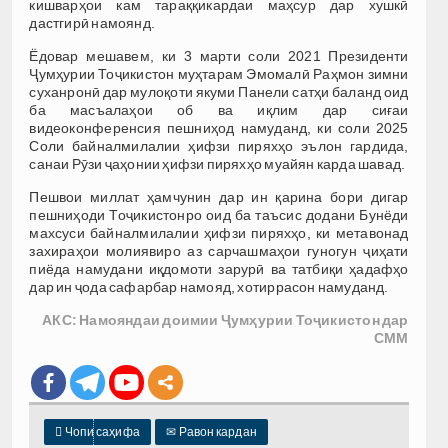
кишварҳои кам тараққикардаи маҳсур дар хушкӣ
дастгирӣ намоянд.
Ёдовар мешавем, ки 3 марти соли 2021 Президенти
Ҷумҳурии Тоҷикистон муҳтарам Эмомалӣ Раҳмон зимни
суханронӣ дар мулоқоти якуми Панели сатҳи баланд оид
ба масъалаҳои об ва иқлим дар сиғаи
видеоконференсия пешниҳод намуданд, ки соли 2025
Соли байналмилалии ҳифзи пиряхҳо эълон гардида,
санаи Рӯзи ҷаҳонии ҳифзи пиряхҳо муайян карда шавад.
Пешвои миллат ҳамчунин дар ин қарина бори дигар
пешниҳоди Тоҷикистонро оид ба таъсис додани Бунёди
махсуси байналмилалии ҳифзи пиряхҳо, ки метавонад
захираҳои молиявиро аз сарчашмаҳои гуногун ҷиҳати
пиёда намудани иқдомоти зарурӣ ва татбиқи ҳадафҳо
дар ин ҷода сафарбар намояд, хотиррасон намуданд.
АКС: Намояндаи доимии Ҷумҳурии Тоҷикистон дар
СММ

Чопи саҳифа
✉
Равон кардан