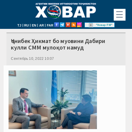
☰
|
|
|
|
"Ховар FM"
TJ
RU
EN
AR
FAR
Ҷонибек Ҳикмат бо муовини Дабири
кулли СММ мулоқот намуд
Сентябрь 10, 2022 10:07