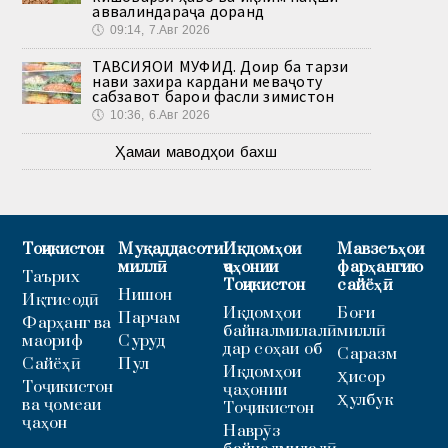
аввалиндараҷа доранд
🕔
09:14, 7.Авг 2026
ТАВСИЯҲОИ МУФИД. Доир ба тарзи
нави захира кардани меваҷоту
сабзавот барои фасли зимистон
🕔
10:36, 6.Авг 2026
Ҳамаи маводҳои бахш
Тоҷикистон
Муқаддасоти
Иқдомҳои
Мавзеъҳои
миллӣ
ҷаҳонии
фарҳангию
Таърих
Тоҷикистон
сайёҳӣ
Нишон
Иқтисодӣ
Иқдомҳои
Боғи
Парчам
Фарҳанг ва
байналмилалӣ
миллӣ
маориф
Суруд
дар соҳаи об
Саразм
Сайёҳӣ
Пул
Иқдомҳои
Ҳисор
Тоҷикистон
ҷаҳонии
Ҳулбук
ва ҷомеаи
Тоҷикистон
ҷаҳон
Наврӯз