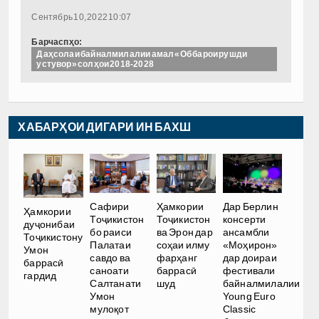
Сентябрь 10, 2022 10:07
Барчаспҳо:
Даҳсолаи байналмилалии амал «Об барои рушди
устувор» солҳои 2018-2028
ХАБАРҲОИ ДИГАРИ ИН БАХШ
Сафири
Ҳамкории
Дар Берлин
Ҳамкории
Тоҷикистон
Тоҷикистон
консерти
дуҷонибаи
бо раиси
ва Эрон дар
ансамбли
Тоҷикистону
Палатаи
соҳаи илму
«Моҳирон»
Умон
савдо ва
фарҳанг
дар доираи
баррасӣ
саноати
баррасӣ
фестивали
гардид
Салтанати
шуд
байналмилалии
Умон
Young Euro
мулоқот
Classic