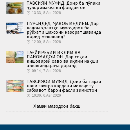
ТАВСИЯИ МУФИД. Доир ба пӯпаки
ҷуворимакка ва фоидаи он
🕔
13:33, 8.Авг 2026
ПУРСИДЕД, ҶАВОБ МЕДИҲЕМ. Дар
кадом ҳолатҳо муҳоҷирон ба
рӯйхати шахсони назоратшаванда
ворид мешаванд?
🕔
12:00, 8.Авг 2026
ТАҒЙИРЁБИИ ИҚЛИМ ВА
ПАЙОМАДҲОИ ОН. Дар соҳаи
кишоварзӣ ҳаво ва иқлим нақши
аввалиндараҷа доранд
🕔
09:14, 7.Авг 2026
ТАВСИЯҲОИ МУФИД. Доир ба тарзи
нави захира кардани меваҷоту
сабзавот барои фасли зимистон
🕔
10:36, 6.Авг 2026
Ҳамаи маводҳои бахш