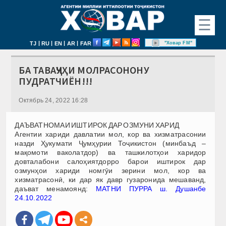
☰
|
|
|
|
"Ховар FM"
TJ
RU
EN
AR
FAR
БА ТАВАҶҶУҲИ МОЛРАСОНОНУ
ПУДРАТЧИЁН!!!
Октябрь 24, 2022 16:28
ДАЪВАТНОМАИ ИШТИРОК ДАР ОЗМУНИ ХАРИД
Агентии хариди давлатии мол, кор ва хизматрасонии
назди Ҳукумати Ҷумҳурии Тоҷикистон (минбаъд –
мақомоти ваколатдор) ва ташкилотҳои харидор
довталабони салоҳиятдорро барои иштирок дар
озмунҳои хариди номгӯи зерини мол, кор ва
хизматрасонӣ, ки дар як давр гузаронида мешаванд,
даъват менамоянд:
МАТНИ ПУРРА ш. Душанбе
24.10.2022