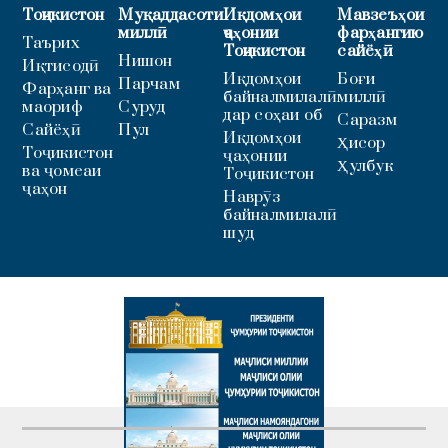
Тоҷикистон
Муқаддасоти
Иқдомҳои
Мавзеъҳои
миллӣ
ҷаҳонии
фарҳангию
Таърих
Тоҷикистон
сайёҳӣ
Нишон
Иқтисодӣ
Иқдомҳои
Боғи
Парчам
Фарҳанг ва
байналмилалӣ
миллӣ
маориф
Суруд
дар соҳаи об
Саразм
Сайёҳӣ
Пул
Иқдомҳои
Ҳисор
Тоҷикистон
ҷаҳонии
Ҳулбук
ва ҷомеаи
Тоҷикистон
ҷаҳон
Наврӯз
байналмилалӣ
шуд