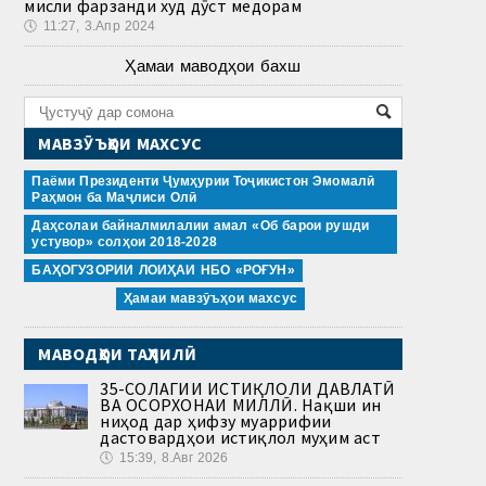
мисли фарзанди худ дӯст медорам
🕔
11:27, 3.Апр 2024
Ҳамаи маводҳои бахш
МАВЗӮЪҲОИ МАХСУС
Паёми Президенти Ҷумҳурии Тоҷикистон Эмомалӣ
Раҳмон ба Маҷлиси Олӣ
Даҳсолаи байналмилалии амал «Об барои рушди
устувор» солҳои 2018-2028
БАҲОГУЗОРИИ ЛОИҲАИ НБО «РОҒУН»
Ҳамаи мавзӯъҳои махсус
МАВОДҲОИ ТАҲЛИЛӢ
35-СОЛАГИИ ИСТИҚЛОЛИ ДАВЛАТӢ
ВА ОСОРХОНАИ МИЛЛӢ. Нақши ин
ниҳод дар ҳифзу муаррифии
дастовардҳои истиқлол муҳим аст
🕔
15:39, 8.Авг 2026