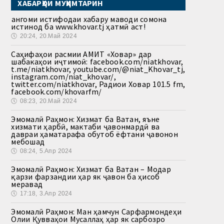
ХАБАРҲОИ МУҲИМТАРИН
Ҳангоми истифодаи хабару маводи сомона
истинод ба www.khovar.tj ҳатмӣ аст!
🕔
20:24, 20.Май 2024
Саҳифаҳои расмии АМИТ «Ховар» дар
шабакаҳои иҷтимоӣ: facebook.com/niatkhovar,
t.me/niatkhovar, youtube.com/@niat_Khovar_tj,
instagram.com/niat_khovar/,
twitter.com/niatkhovar, Радиои Ховар 101.5 fm,
facebook.com/khovarfm/
🕔
08:23, 20.Май 2024
Эмомалӣ Раҳмон: Хизмат ба Ватан, яъне
хизмати ҳарбӣ, мактаби ҷавонмардӣ ва
давраи ҳаматарафа обутоб ёфтани ҷавонон
мебошад
🕔
08:24, 5.Апр 2024
Эмомалӣ Раҳмон: Хизмат ба Ватан – Модар
қарзи фарзандии ҳар як ҷавон ба ҳисоб
меравад
🕔
17:18, 3.Апр 2024
Эмомалӣ Раҳмон: Ман ҳамчун Сарфармондеҳи
Олии Қувваҳои Мусаллаҳ ҳар як сарбозро