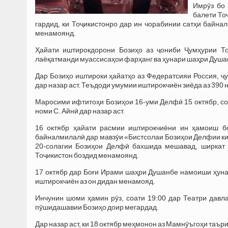
Имрӯз бо 
балети То
гардид, ки Тоҷикистонро дар ин чорабинии сатҳи байн
менамоянд.
Ҳайати иштирокдорони Бозиҳо аз ҷониби Ҷумҳурии То
лаёқатманди муассисаҳои фарҳанг ва ҳунари шаҳри Душа
Дар Бозиҳо иштироки ҳайатҳо аз Федератсияи Россия, ҷ
дар назар аст. Теъдоди умумии иштирокчиён зиёда аз 390
Маросими ифтитоҳи Бозиҳои 16-уми Делфӣ 15 октябр, соа
номи С. Айнӣ дар назар аст.
16 октябр ҳайати расмии иштирокчиёни ин ҳамоиш б
байналмилалӣ дар мавзӯи «Бистсолаи Бозиҳои Делфии киш
20-солагии Бозиҳои Делфӣ бахшида мешавад, ширкат 
Тоҷикистон боздид менамоянд.
17 октябр дар Боғи Ирами шаҳри Душанбе намоиши ҳуна
иштирокчиён аз он дидан менамояд.
Инчунин шоми ҳамин рӯз, соати 19:00 дар Театри давл
пӯшидашавии Бозиҳо доир мегардад.
Дар назар аст, ки 18 октябр меҳмонон аз Мамнӯъгоҳи таъ