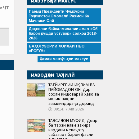
МАВЗӮЪҲОИ МАХСУС
и ҶТ
Паёми Президенти Ҷумҳурии
Тоҷикистон Эмомалӣ Раҳмон ба
Маҷлиси Олӣ
Даҳсолаи байналмилалии амал «Об
барои рушди устувор» солҳои 2018-
2028
БАҲОГУЗОРИИ ЛОИҲАИ НБО
«РОҒУН»
Ҳамаи мавзӯъҳои махсус
МАВОДҲОИ ТАҲЛИЛӢ
ТАҒЙИРЁБИИ ИҚЛИМ ВА
ПАЙОМАДҲОИ ОН. Дар
соҳаи кишоварзӣ ҳаво ва
иқлим нақши
аввалиндараҷа доранд
🕔
09:14, 7.Авг 2026
ТАВСИЯҲОИ МУФИД. Доир
ба тарзи нави захира
кардани меваҷоту
сабзавот барои фасли
зимистон