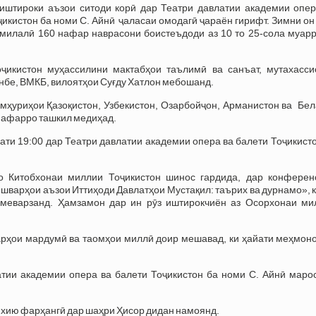
иштироки аъзои ситоди корӣ дар Театри давлатии академии опер
ҷикистон ба номи С. Айнӣ ҷаласаи омодагӣ ҷараён гирифт. Зимни он
алмилалӣ 160 нафар наврасони боистеъдоди аз 10 то 25-сола муар
ҷикистон муҳассилини мактабҳои таълимӣ ва санъат, мутахасси
нбе, ВМКБ, вилоятҳои Суғду Хатлон мебошанд.
умҳуриҳои Қазоқистон, Узбекистон, Озарбойҷон, Арманистон ва Бе
 нафарро ташкил медиҳад.
ти 19:00 дар Театри давлатии академии опера ва балети Тоҷикист
о Китобхонаи миллии Тоҷикистон шинос гардида, дар конферен
варҳои аъзои Иттиҳоди Давлатҳои Мустақил: таърих ва дурнамо», 
меварзанд. Ҳамзамон дар ин рӯз иштирокчиён аз Осорхонаи ми
рҳои мардумӣ ва таомҳои миллӣ доир мешавад, ки ҳайати меҳмоно
атии академии опера ва балети Тоҷикистон ба номи С. Айнӣ маро
рихию фарҳангӣ дар шаҳри Ҳисор дидан намоянд.