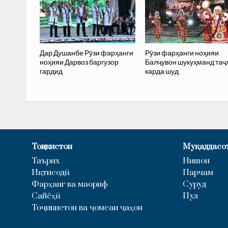
Дар Душанбе Рӯзи фарҳанги
Рӯзи фарҳанги ноҳияи
ноҳияи Дарвоз баргузор
Балҷувон шукуҳманд таҷ
гардид
карда шуд
Тоҷикистон
Муқаддасо
Таърих
Нишон
Иқтисодӣ
Парчам
Фарҳанг ва маориф
Суруд
Сайёҳӣ
Пул
Тоҷикистон ва ҷомеаи ҷаҳон