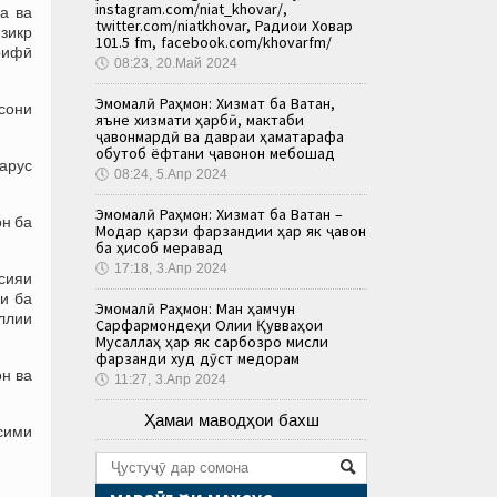
instagram.com/niat_khovar/,
а ва
twitter.com/niatkhovar, Радиои Ховар
 зикр
101.5 fm, facebook.com/khovarfm/
рифӣ
🕔
08:23, 20.Май 2024
Эмомалӣ Раҳмон: Хизмат ба Ватан,
сони
яъне хизмати ҳарбӣ, мактаби
ҷавонмардӣ ва давраи ҳаматарафа
обутоб ёфтани ҷавонон мебошад
ларус
🕔
08:24, 5.Апр 2024
Эмомалӣ Раҳмон: Хизмат ба Ватан –
он ба
Модар қарзи фарзандии ҳар як ҷавон
ба ҳисоб меравад
🕔
17:18, 3.Апр 2024
сияи
ки ба
Эмомалӣ Раҳмон: Ман ҳамчун
ллии
Сарфармондеҳи Олии Қувваҳои
Мусаллаҳ ҳар як сарбозро мисли
фарзанди худ дӯст медорам
н ва
🕔
11:27, 3.Апр 2024
Ҳамаи маводҳои бахш
сими