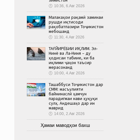
🕔
10:36, 6.Авг 2026
Малакаҳои рақамӣ заминаи
рушди иқтисоди
рақобатпазири Тоҷикистон
мебошанд
🕔
11:30, 4.Авг 2026
ТАҒЙИРЁБИИ ИҚЛИМ. Эл-
Нинё ва Ла-Ниня – ду
ҳодисаи табиие, ки ба
иқлими ҷаҳон таъсир
мерасонанд
🕔
10:00, 4.Авг 2026
Ташаббуси Тоҷикистон дар
СММ: масъулияти
байнинаслӣ ҳамчун
парадигмаи нави ҳуқуқи
сулҳ. Андешаҳо дар ин
маврид
🕔
14:00, 2.Авг 2026
Ҳамаи маводҳои бахш