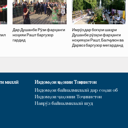
Дар Душанбе Рӯзи фарҳанги
Имрӯз дар боғҳои шаҳри
лил
ноҳияи Рашт баргузор
Душанбе рӯзҳои фарҳанги
гардид
ноҳияҳои Рашт, Балҷувон ва
Дарвоз баргузор мегарданд
ти миллӣ
Иқдомҳои ҷаҳонии Тоҷикистон
Иқдомҳои байналмилалӣ дар соҳаи об
Иқдомҳои ҷаҳонии Тоҷикистон
Наврӯз байналмилалӣ шуд