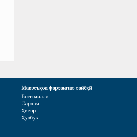
Мавзеъҳои фарҳангию сайёҳӣ
Боғи миллӣ
Саразм
Ҳисор
Ҳулбук