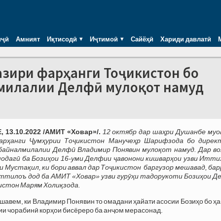
иҷӣ
Амният
Иқтисодӣ
Иҷтимоӣ
Сайёҳӣ
Хариди давлатӣ
азири фарҳанги Тоҷикистон бо
милалии Делфӣ мулоқот намуд
 13.10.2022 /АМИТ «Ховар»/.
12 октябр дар шаҳри Душанбе муо
арҳанги Ҷумҳурии Тоҷикистон
Манучеҳр Шарифзода
бо дирек
байналмилалии Делфӣ Владимир Понявин мулоқот намуд. Дар во
модагӣ ба
Бозиҳои 16-уми Делфии ҷавонони кишварҳои узви Итти
и Мустақи
л,
ки бори аввал дар
Тоҷ
икистон
баргузор мешавад, бар
ттилоъ дод ба АМИТ «Ховар» узви гурӯҳи тадорукоти Бозиҳои Д
истон Марям Холиқзода.
шавем, ки Владимир Понявин то омадани ҳайати асосии Бозиҳо бо ҳ
рии чорабинӣ корҳои бисёреро ба анҷом мерасонад.