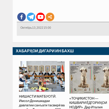
Октябрь 13, 2022 15:00
ХАБАРҲОИ ДИГАРИ ИН БАХШ
НИШАСТИ МАТБУОТӢ.
«ТОҶИКИСТОН —
Имсол Донишкадаи
КИШВАРИ ЁДГОРИҲОИ
давлатии санъати тасвирӣ ва
НОДИР». Дар Италия