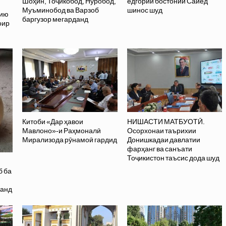
Шоҳин, Тоҷикобод, Нуробод,
ёдгории бостонии Сайёд
Муъминобод ва Варзоб
шинос шуд
хию
баргузор мегарданд
оир
Китоби «Дар ҳавои
НИШАСТИ МАТБУОТӢ.
Мавлоно»-и Раҳмоналӣ
Осорхонаи таърихии
Мирализода рӯнамоӣ гардид
Донишкадаи давлатии
фарҳанг ва санъати
Тоҷикистон таъсис дода шуд
б ба
данд