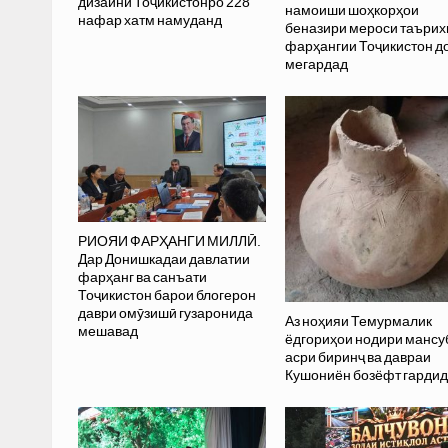
дизайни Тоҷикистонро 228
намоиши шоҳкорҳои
нафар хатм намуданд
беназири мероси таъри
фарҳангии Тоҷикистон д
мегардад
РИОЯИ ФАРҲАНГИ МИЛЛӢ.
Дар Донишкадаи давлатии
фарҳанг ва санъати
Тоҷикистон барои блогерон
даври омӯзишӣ гузаронида
Аз ноҳияи Темурмалик
мешавад
ёдгориҳои нодири мансу
асри биринҷ ва давраи
Кушониён бозёфт гарди