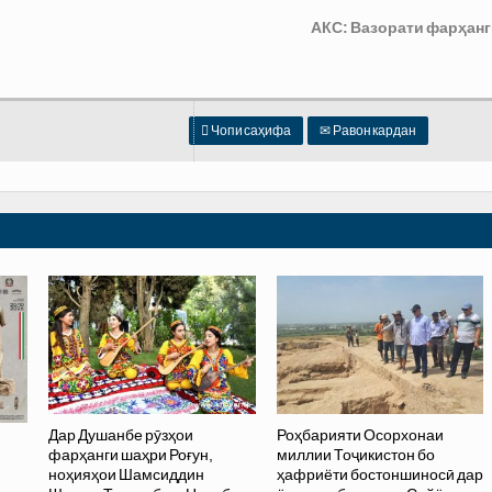
АКС: Вазорати фарҳанг

Чопи саҳифа
✉
Равон кардан
Дар Душанбе рӯзҳои
Роҳбарияти Осорхонаи
фарҳанги шаҳри Роғун,
миллии Тоҷикистон бо
ноҳияҳои Шамсиддин
ҳафриёти бостоншиносӣ дар