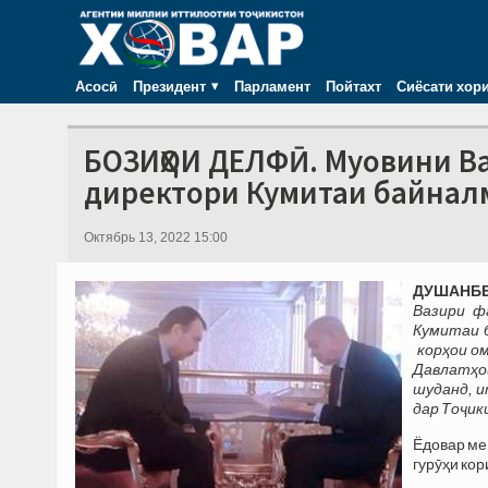
Асосӣ
Президент
Парламент
Пойтахт
Сиёсати хор
БОЗИҲОИ ДЕЛФӢ. Муовини В
директори Кумитаи байнал
Октябрь 13, 2022 15:00
ДУШАНБЕ,
Вазири ф
Кумитаи 
корҳои о
Давлатҳо
шуданд, и
дар Тоҷик
Ёдовар ме
гурӯҳи ко