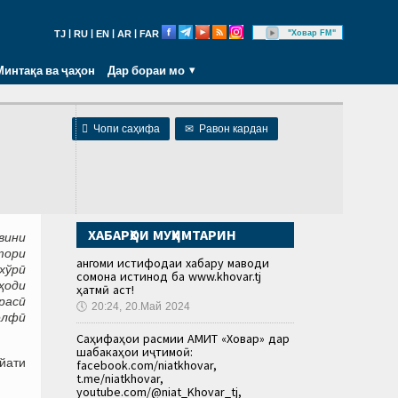
|
|
|
|
"Ховар FM"
TJ
RU
EN
AR
FAR
Минтақа ва ҷаҳон
Дар бораи мо

Чопи саҳифа
✉
Равон кардан
ХАБАРҲОИ МУҲИМТАРИН
вини
тори
Ҳангоми истифодаи хабару маводи
хўрӣ
сомона истинод ба www.khovar.tj
ҳоди
ҳатмӣ аст!
расӣ
🕔
20:24, 20.Май 2024
елфӣ
Саҳифаҳои расмии АМИТ «Ховар» дар
шабакаҳои иҷтимоӣ:
айати
facebook.com/niatkhovar,
t.me/niatkhovar,
youtube.com/@niat_Khovar_tj,