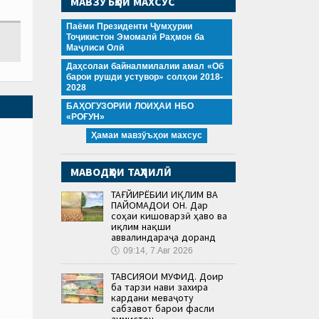
МАВЗӮЪҲОИ МАХСУС
Паёми Президенти Ҷумҳурии
Тоҷикистон Эмомалӣ Раҳмон ба
Маҷлиси Олӣ
Даҳсолаи байналмилалии амал «Об
барои рушди устувор» солҳои 2018-
2028
БАҲОГУЗОРИИ ЛОИҲАИ НБО
«РОҒУН»
Ҳамаи мавзӯъҳои махсус
МАВОДҲОИ ТАҲЛИЛӢ
ТАҒЙИРЁБИИ ИҚЛИМ ВА
ПАЙОМАДҲОИ ОН. Дар
соҳаи кишоварзӣ ҳаво ва
иқлим нақши
аввалиндараҷа доранд
🕔
09:14, 7.Авг 2026
ТАВСИЯҲОИ МУФИД. Доир
ба тарзи нави захира
кардани меваҷоту
сабзавот барои фасли
зимистон