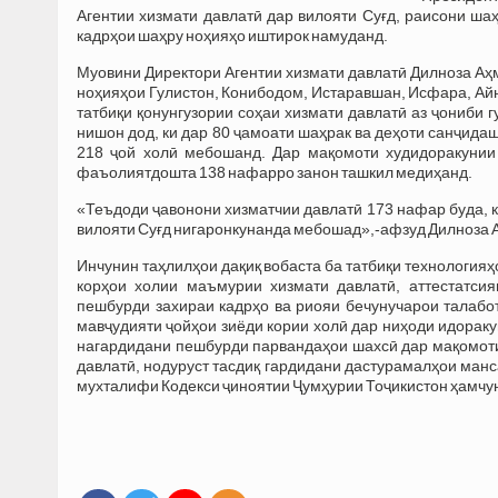
Агентии хизмати давлатӣ дар вилояти Суғд, раисони ша
кадрҳои шаҳру ноҳияҳо иштирок намуданд.
Муовини Директори Агентии хизмати давлатӣ Дилноза Аҳм
ноҳияҳои Гулистон, Конибодом, Истаравшан, Исфара, Айн
татбиқи қонунгузории соҳаи хизмати давлатӣ аз ҷониби 
нишон дод, ки дар 80 ҷамоати шаҳрак ва деҳоти санҷида
218 ҷой холӣ мебошанд. Дар мақомоти худидоракунии
фаъолиятдошта 138 нафарро занон ташкил медиҳанд.
«Теъдоди ҷавонони хизматчии давлатӣ 173 нафар буда, к
вилояти Суғд нигаронкунанда мебошад»,-афзуд Дилноза 
Инчунин таҳлилҳои дақиқ вобаста ба татбиқи технологияҳ
корҳои холии маъмурии хизмати давлатӣ, аттестатсия
пешбурди захираи кадрҳо ва риояи бечунучарои талабо
мавҷудияти ҷойҳои зиёди кории холӣ дар ниҳоди идораку
нагардидани пешбурди парвандаҳои шахсӣ дар мақомоти 
давлатӣ, нодуруст тасдиқ гардидани дастурамалҳои манс
мухталифи Кодекси ҷиноятии Ҷумҳурии Тоҷикистон ҳамчу