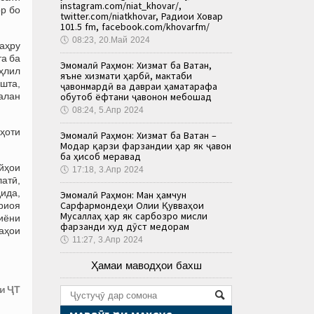
instagram.com/niat_khovar/,
ор бо
twitter.com/niatkhovar, Радиои Ховар
101.5 fm, facebook.com/khovarfm/
🕔
08:23, 20.Май 2024
шаҳру
та ба
Эмомалӣ Раҳмон: Хизмат ба Ватан,
аҳлил
яъне хизмати ҳарбӣ, мактаби
ошта,
ҷавонмардӣ ва давраи ҳаматарафа
алан
обутоб ёфтани ҷавонон мебошад
🕔
08:24, 5.Апр 2024
еҳоти
Эмомалӣ Раҳмон: Хизмат ба Ватан –
Модар қарзи фарзандии ҳар як ҷавон
ба ҳисоб меравад
ойҳои
🕔
17:18, 3.Апр 2024
атӣ,
ида,
Эмомалӣ Раҳмон: Ман ҳамчун
Сарфармондеҳи Олии Қувваҳои
 риоя
Мусаллаҳ ҳар як сарбозро мисли
иёни
фарзанди худ дӯст медорам
даҳои
🕔
11:27, 3.Апр 2024
Ҳамаи маводҳои бахш
и ҶТ