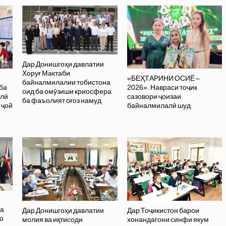
Дар Донишгоҳи давлатии
Хоруғ Мактаби
«БЕҲТАРИНИ ОСИЁ –
байналмилалии тобистона
ба
2026». Навраси тоҷик
оид ба омӯзиши криосфера
олӣ
сазовори ҷоизаи
ба фаъолият оғоз намуд
 ҷой
байналмилалӣ шуд
ва
Дар Донишгоҳи давлатии
Дар Тоҷикистон барои
о
молия ва иқтисоди
хонандагони синфи якум