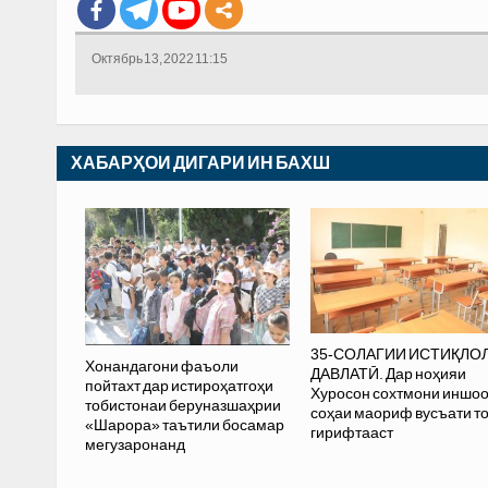
Октябрь 13, 2022 11:15
ХАБАРҲОИ ДИГАРИ ИН БАХШ
35-СОЛАГИИ ИСТИҚЛО
Хонандагони фаъоли
ДАВЛАТӢ. Дар ноҳияи
пойтахт дар истироҳатгоҳи
Хуросон сохтмони иншо
тобистонаи беруназшаҳрии
соҳаи маориф вусъати т
«Шарора» таътили босамар
гирифтааст
мегузаронанд