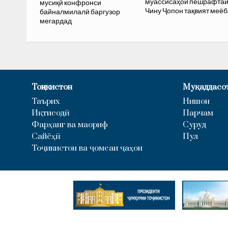
муассисаҳои пешрафта
мусиқӣ конфронси
Чину Ҷопон тақвият меё
байналмилалӣ баргузор
мегардад
Тоҷикистон
Муқаддасо
Таърих
Нишон
Иқтисодӣ
Парчам
Фарҳанг ва маориф
Суруд
Сайёҳӣ
Пул
Тоҷикистон ва ҷомеаи ҷаҳон