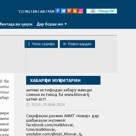
|
|
|
|
"Ховар FM"
TJ
RU
EN
AR
FAR
Минтақа ва ҷаҳон
Дар бораи мо

Чопи саҳифа
✉
Равон кардан
ХАБАРҲОИ МУҲИМТАРИН
д ба
ҳоти
Ҳангоми истифодаи хабару маводи
нтии
сомона истинод ба www.khovar.tj
абар
ҳатмӣ аст!
🕔
20:24, 20.Май 2024
овири
Саҳифаҳои расмии АМИТ «Ховар» дар
вини
шабакаҳои иҷтимоӣ:
аиси
facebook.com/niatkhovar,
t.me/niatkhovar,
азди
youtube.com/@niat_Khovar_tj,
сати