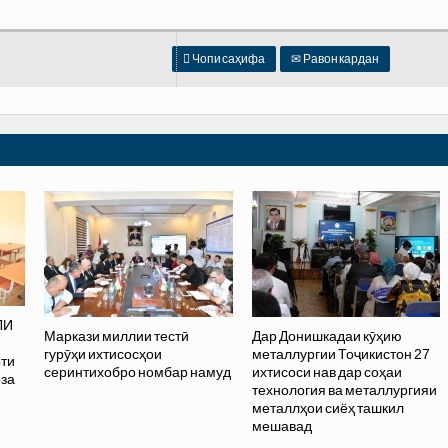

Чопи саҳифа
✉
Равон кардан
ЛИ
Маркази миллии тестӣ
Дар Донишкадаи кӯҳию
гурӯҳи ихтисосҳои
металлургии Тоҷикистон 27
оти
серинтихобро номбар намуд
ихтисоси нав дар соҳаи
оза
технология ва металлургияи
металлҳои сиёҳ ташкил
мешавад