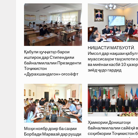
НИШАСТИ МАТБУОТӢ.
Қабули ҳуҷҷатҳо барои
Имсол дар нақшаи қабул 
иштирок дар Стипендияи
муассисаҳои таҳсилоти 
байналмилалии Президенти
ва миёнаи касбӣ 10 ҳазор
Тоҷикистон
зиёд ҷудо гардид
«Дурахшандагон» оғоз ёфт
Ҳамкории Донишгоҳи
байналмилалии сайёҳӣ 
Моҳи ноябр доир ба саҳми
соҳибкории Тоҷикистон б
Борбади Марвазӣ дар рушди