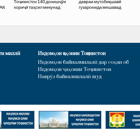
и
Тоҷикистон 140 донишҷӯи
давраи мутобиқшавӣ
бад
хориҷӣ таҳсил мекунад
гузаронида мешавад
ти миллӣ
Иқдомҳои ҷаҳонии Тоҷикистон
Иқдомҳои байналмилалӣ дар соҳаи об
Иқдомҳои ҷаҳонии Тоҷикистон
Наврӯз байналмилалӣ шуд