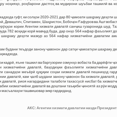
ҳру ноҳияҳо, роҳбарони дастгоҳ ва мудирони шуъбаи ташкилӣ ва к
адзода гуфт, ки солҳои 2020-2021 дар 80 ҷамоати шаҳраку деҳоти 
ӣ, Деваштич, Спитамен, Шаҳристон, Бобоҷон Ғафуров ва Ашт вобас
гурӯҳҳои кории Агентии хизмати давлатӣ санҷиш гузаронида шуд. Т
шуда 782 воҳиди корӣ мавҷуд буда, дар онҳо 564 нафар фаъолият д
 шаҳраку деҳоти мазкур аз 564 нафар хизматчиёни давлатии ам
ам будани теъдоди занону ҷавонон дар сатҳи ҷамоатҳои шаҳраку д
Аҳмадзода.
ои кадрӣ, яъне ташкил ва баргузории озмунҳо вобаста ба дарёфти ҷ
и хизматчиёни давлатӣ, баҳодиҳии фаъолияти хизматчиёни давл
ти санадҳои меъёрӣ ҳуқуқии соҳаи хизмати давлатӣ пешниҳод гард
нии давлатӣ, кам ҷалб шудани занону ҷавонон ба хизмати давлатӣ,
давлатӣ, риоя нагардидани талаботи тахассусӣ нисбат ба хизматч
абии хизматчиёни давлатӣ ва доштани таъқиби ҷиноятӣ аз рӯи мод
н масъалаҳои ташвишовар зикр гардиданд.
АКС: Агентии хизмати давлатии назди Президент