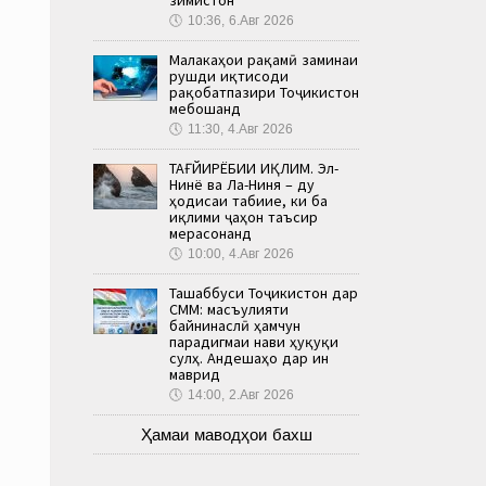
🕔
10:36, 6.Авг 2026
Малакаҳои рақамӣ заминаи
рушди иқтисоди
рақобатпазири Тоҷикистон
мебошанд
🕔
11:30, 4.Авг 2026
ТАҒЙИРЁБИИ ИҚЛИМ. Эл-
Нинё ва Ла-Ниня – ду
ҳодисаи табиие, ки ба
иқлими ҷаҳон таъсир
мерасонанд
🕔
10:00, 4.Авг 2026
Ташаббуси Тоҷикистон дар
СММ: масъулияти
байнинаслӣ ҳамчун
парадигмаи нави ҳуқуқи
сулҳ. Андешаҳо дар ин
маврид
🕔
14:00, 2.Авг 2026
Ҳамаи маводҳои бахш