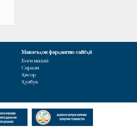
Мавзеъҳои фарҳангию сайёҳӣ
Боғи миллӣ
Саразм
Ҳисор
Ҳулбук