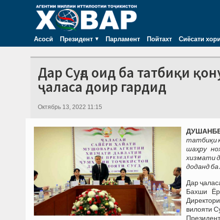
Асосӣ
Президент
Парламент
Пойтахт
Сиёсати хор
Дар Суғд оид ба татбиқи қо
ҷаласа доир гардид
Октябрь 13, 2022 11:15
ДУШАНБЕ,
татбиқи қ
шаҳру но
хизмати д
доданд ба
Дар ҷалас
Бахши Ёр
Директори
вилояти С
Президен