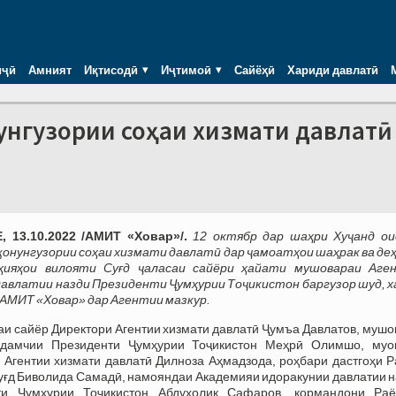
иҷӣ
Амният
Иқтисодӣ
Иҷтимоӣ
Сайёҳӣ
Хариди давлатӣ
нунгузории соҳаи хизмати давлатӣ
 13.10.2022 /АМИТ «Ховар»/.
12 октябр дар шаҳри Хуҷанд ои
онунгузории соҳаи хизмати давлатӣ дар ҷамоатҳои шаҳрак ва де
ҳияҳои вилояти Суғд ҷаласаи сайёри ҳайати мушовараи Аге
авлатии назди Президенти Ҷумҳурии Тоҷикистон баргузор шуд, х
 АМИТ «Ховар» дар Агентии мазкур.
аи сайёр Директори Агентии хизмати давлатӣ Ҷумъа Давлатов, муш
дамчии Президенти Ҷумҳурии Тоҷикистон Меҳрӣ Олимшо, муо
 Агентии хизмати давлатӣ Дилноза Аҳмадзода, роҳбари дастгоҳи Р
уғд Биволида Самадӣ, намояндаи Академияи идоракунии давлатии н
ти Ҷумҳурии Тоҷикистон Абдухолиқ Сафаров, кормандони Раё