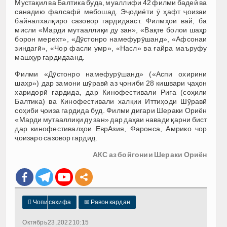
Мустақил ва Балтика буда, муаллифи 42 филми бадеӣ ва
санадию фалсафӣ мебошад. Эҷодиёти ӯ ҳафт ҷоизаи
байналхалқиро сазовор гардидааст. Филмҳои вай, ба
мисли «Марди мутааллиқи ду зан», «Вақте болои шаҳр
борон мерехт», «Дӯстонро намефурӯшанд», «Афсонаи
зиндагӣ», «Чор фасли умр», «Насл» ва ғайра маъруфу
машҳур гардидаанд.
Филми «Дӯстонро намефурӯшанд» («Аспи охирини
шаҳр») дар замони шӯравӣ аз ҷониби 28 кишвари ҷаҳон
харидорӣ гардида, дар Кинофестивали Рига (соҳили
Балтика) ва Кинофестивали халқии Иттиҳоди Шӯравӣ
соҳиби ҷоиза гардида буд. Филми дигари Шераки Ориён
«Марди мутааллиқи ду зан» дар даҳаи навади қарни бист
дар кинофестивалҳои ЕврАзия, Фаронса, Амрико чор
ҷоизаро сазовор гардид.
АКС аз бойгонии Шераки Ориён

Чопи саҳифа
✉
Равон кардан
Октябрь 23, 2022 10:15