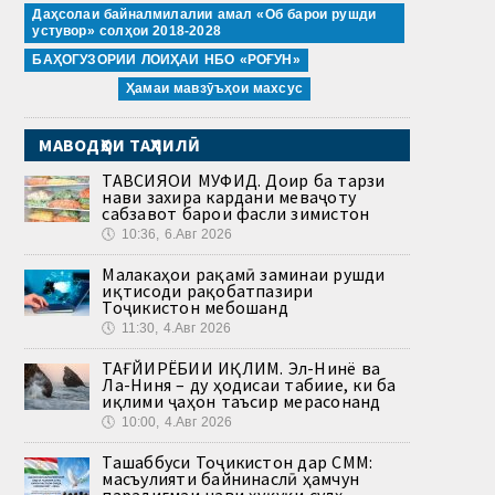
Даҳсолаи байналмилалии амал «Об барои рушди
устувор» солҳои 2018-2028
БАҲОГУЗОРИИ ЛОИҲАИ НБО «РОҒУН»
Ҳамаи мавзӯъҳои махсус
МАВОДҲОИ ТАҲЛИЛӢ
ТАВСИЯҲОИ МУФИД. Доир ба тарзи
нави захира кардани меваҷоту
сабзавот барои фасли зимистон
🕔
10:36, 6.Авг 2026
Малакаҳои рақамӣ заминаи рушди
иқтисоди рақобатпазири
Тоҷикистон мебошанд
🕔
11:30, 4.Авг 2026
ТАҒЙИРЁБИИ ИҚЛИМ. Эл-Нинё ва
Ла-Ниня – ду ҳодисаи табиие, ки ба
иқлими ҷаҳон таъсир мерасонанд
🕔
10:00, 4.Авг 2026
Ташаббуси Тоҷикистон дар СММ:
масъулияти байнинаслӣ ҳамчун
парадигмаи нави ҳуқуқи сулҳ.