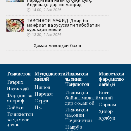
Андешаҳо дар ин маврид
🕔
14:00, 2.Авг 2026
ТАВСИЯҲОИ МУФИД. Доир ба
манфиат ва хусусияти табобатии
хӯрокҳои миллӣ
🕔
13:30, 2.Авг 2026
Ҳамаи маводҳои бахш
Тоҷикистон
Муқаддасоти
Иқдомҳои
Мавзеъҳои
миллӣ
ҷаҳонии
фарҳангию
Таърих
Тоҷикистон
сайёҳӣ
Нишон
Иқтисодӣ
Иқдомҳои
Боғи
Парчам
Фарҳанг ва
байналмилалӣ
миллӣ
маориф
Суруд
дар соҳаи об
Саразм
Сайёҳӣ
Пул
Иқдомҳои
Ҳисор
Тоҷикистон
ҷаҳонии
Ҳулбук
ва ҷомеаи
Тоҷикистон
ҷаҳон
Наврӯз