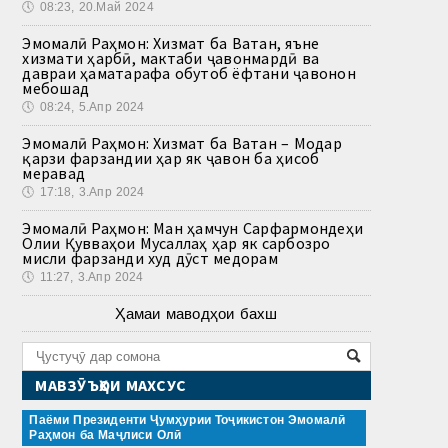
🕔
08:23, 20.Май 2024
Эмомалӣ Раҳмон: Хизмат ба Ватан, яъне
хизмати ҳарбӣ, мактаби ҷавонмардӣ ва
давраи ҳаматарафа обутоб ёфтани ҷавонон
мебошад
🕔
08:24, 5.Апр 2024
Эмомалӣ Раҳмон: Хизмат ба Ватан – Модар
қарзи фарзандии ҳар як ҷавон ба ҳисоб
меравад
🕔
17:18, 3.Апр 2024
Эмомалӣ Раҳмон: Ман ҳамчун Сарфармондеҳи
Олии Қувваҳои Мусаллаҳ ҳар як сарбозро
мисли фарзанди худ дӯст медорам
🕔
11:27, 3.Апр 2024
Ҳамаи маводҳои бахш
МАВЗӮЪҲОИ МАХСУС
Паёми Президенти Ҷумҳурии Тоҷикистон Эмомалӣ
Раҳмон ба Маҷлиси Олӣ