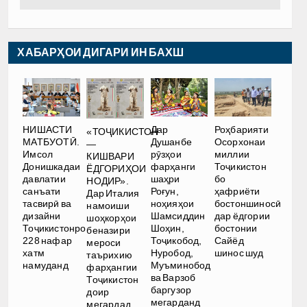
ХАБАРҲОИ ДИГАРИ ИН БАХШ
НИШАСТИ
Дар
Роҳбарияти
«ТОҶИКИСТОН
МАТБУОТӢ.
Душанбе
Осорхонаи
—
Имсол
рӯзҳои
миллии
КИШВАРИ
Донишкадаи
фарҳанги
Тоҷикистон
ЁДГОРИҲОИ
давлатии
шаҳри
бо
НОДИР».
санъати
Роғун,
ҳафриёти
Дар Италия
тасвирӣ ва
ноҳияҳои
бостоншиносӣ
намоиши
дизайни
Шамсиддин
дар ёдгории
шоҳкорҳои
Тоҷикистонро
Шоҳин,
бостонии
беназири
228 нафар
Тоҷикобод,
Сайёд
мероси
хатм
Нуробод,
шинос шуд
таърихию
намуданд
Муъминобод
фарҳангии
ва Варзоб
Тоҷикистон
баргузор
доир
мегарданд
мегардад