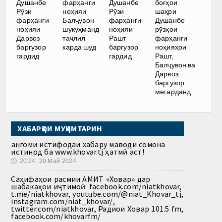
Душанбе
фарҳанги
Душанбе
боғҳои
Рӯзи
ноҳияи
Рӯзи
шаҳри
фарҳанги
Балҷувон
фарҳанги
Душанбе
ноҳияи
шукуҳманд
ноҳияи
рӯзҳои
Дарвоз
таҷлил
Рашт
фарҳанги
баргузор
карда шуд
баргузор
ноҳияҳои
гардид
гардид
Рашт,
Балҷувон ва
Дарвоз
баргузор
мегарданд
ХАБАРҲОИ МУҲИМТАРИН
Ҳангоми истифодаи хабару маводи сомона
истинод ба www.khovar.tj ҳатмӣ аст!
🕔
20:24, 20.Май 2024
Саҳифаҳои расмии АМИТ «Ховар» дар
шабакаҳои иҷтимоӣ: facebook.com/niatkhovar,
t.me/niatkhovar, youtube.com/@niat_Khovar_tj,
instagram.com/niat_khovar/,
twitter.com/niatkhovar, Радиои Ховар 101.5 fm,
facebook.com/khovarfm/