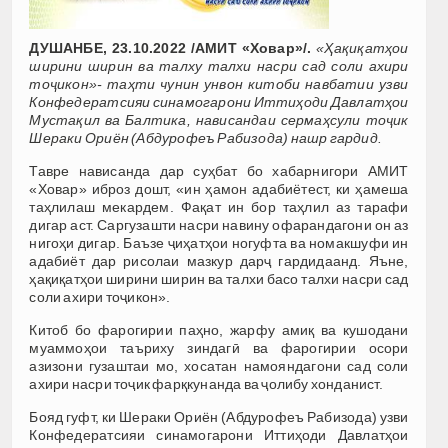
ДУШАНБЕ, 23.10.2022 /АМИТ «Ховар»/.
«Ҳақиқатҳои
ширини ширин ва талху талхи насри сад соли ахири
тоҷикон»- таҳти чунин унвон китоби навбатии узви
Конфедератсияи синамогарони Иттиҳоди Давлатҳои
Мустақил ва Балтика, нависандаи сермаҳсули тоҷик
Шераки Ориён (Абдурофеъ Рабизода) нашр гардид.
Тавре нависанда дар суҳбат бо хабарнигори АМИТ
«Ховар» иброз дошт, «ин ҳамон адабиётест, ки ҳамеша
таҳлилаш мекардем. Фақат ин бор таҳлил аз тарафи
дигар аст. Саргузашти насри навину офарандагони он аз
нигоҳи дигар. Баъзе ҷиҳатҳои ногуфта ва номакшуфи ин
адабиёт дар рисолаи мазкур дарҷ гардидаанд. Яъне,
ҳақиқатҳои ширини ширин ва талхи басо талхи насри сад
соли ахири тоҷикон».
Китоб бо фарогирии паҳно, жарфу амиқ ва кушодани
муаммоҳои таъриху зиндагӣ ва фарогирии осори
азизони гузаштаи мо, хосатан намояндагони сад соли
ахири насри тоҷик фарқкунанда ва ҷолибу хонданист.
Бояд гуфт, ки Шераки Ориён (Абдурофеъ Рабизода) узви
Конфедератсияи синамогарони Иттиҳоди Давлатҳои