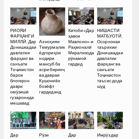
РИОЯИ
Китоби «Дар
НИШАСТИ
ФАРҲАНГИ
ҳавои
МАТБУОТӢ.
Аз ноҳияи
МИЛЛӢ. Дар
Мавлоно»-и
Осорхонаи
Темурмалик
Донишкадаи
Раҳмоналӣ
таърихии
ёдгориҳои
давлатии
Мирализода
Донишкадаи
нодири
фарҳанг ва
рӯнамоӣ
давлатии
мансуб ба
санъати
гардид
фарҳанг ва
асри биринҷ
Тоҷикистон
санъати
ва давраи
барои
Тоҷикистон
Кушониён
блогерон
таъсис дода
бозёфт
даври
шуд
гардиданд
омӯзишӣ
гузаронида
мешавад
Дар
Рӯзи
Дар
Имрӯз дар