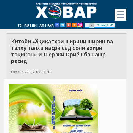
☰
|
|
|
|
"Ховар FM"
TJ
RU
EN
AR
FAR
Китоби «Ҳақиқатҳои ширини ширин ва
талху талхи насри сад соли ахири
тоҷикон»-и Шераки Ориён ба нашр
расид
Октябрь 23, 2022 10:15