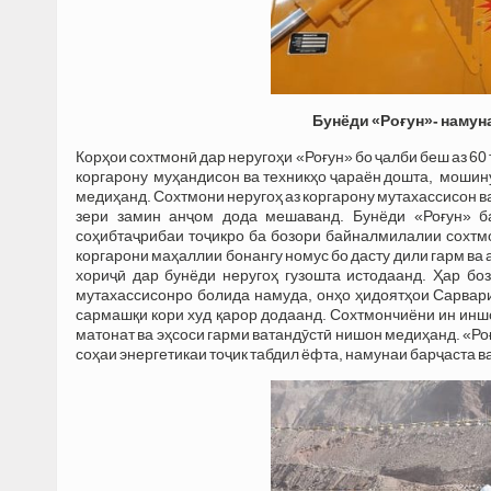
Бунёди «Роғун»- намун
Корҳои сохтмонӣ дар неругоҳи «Роғун» бо ҷалби беш аз 60
коргарону муҳандисон ва техникҳо ҷараён дошта, мошин
медиҳанд. Сохтмони неругоҳ аз коргарону мутахассисон ва
зери замин анҷом дода мешаванд. Бунёди «Роғун» ба
соҳибтаҷрибаи тоҷикро ба бозори байналмилалии сохтм
коргарони маҳаллии бонангу номус бо дасту дили гарм ва
хориҷӣ дар бунёди неругоҳ гузошта истодаанд. Ҳар б
мутахассисонро болида намуда, онҳо ҳидоятҳои Сарвар
сармашқи кори худ қарор додаанд. Сохтмончиёни ин иншо
матонат ва эҳсоси гарми ватандӯстӣ нишон медиҳанд. «Ро
соҳаи энергетикаи тоҷик табдил ёфта, намунаи барҷаста в