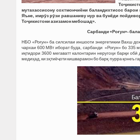
Тоҷикист
мутахассисону сохтмончиёни баландихтисос барои 
Яъне, имрӯз рӯзи равшаниву нур ва бунёди пойдев
Тоҷикистони азизамон мебошад».
Сарбанди «Роғун»-
бала
НБО «Роғун» ба силсилаи иншооти энергетикии Вахш дохи
чархаи 600 МВт иборат буда, сарбанди «Роғун» бо 335 м
иқтидори 3600 мегаватт калонтарин неругоҳи барқи обӣ д
медиҳад, ки эҳтиёҷоти кишварамон бо барқ пурра қонеъ г