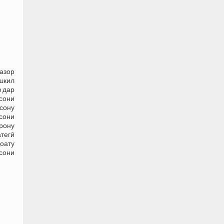
ҳазор
ашкил
о дар
сони
сону
исони
рону
тегӣ
ҷоату
исони