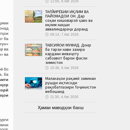
🕔
12:00, 8.Авг 2026
ТАҒЙИРЁБИИ ИҚЛИМ ВА
ПАЙОМАДҲОИ ОН. Дар
соҳаи кишоварзӣ ҳаво ва
ҳими
иқлим нақши
вонад
аввалиндараҷа доранд
қтҳои
🕔
09:14, 7.Авг 2026
т ба
ғун»
ТАВСИЯҲОИ МУФИД. Доир
ор ва
ба тарзи нави захира
кардани меваҷоту
н» ва
сабзавот барои фасли
зимистон
🕔
10:36, 6.Авг 2026
рӣ бо
а, ба
Малакаҳои рақамӣ заминаи
амти
рушди иқтисоди
зҳор
рақобатпазири Тоҷикистон
корӣ
мебошанд
яҳои
🕔
11:30, 4.Авг 2026
Ҳамаи маводҳои бахш
урги
имни
2005