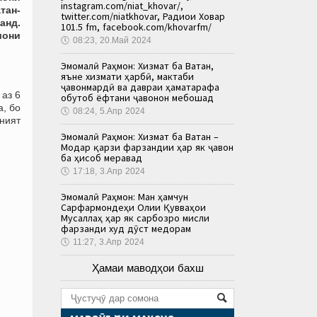
instagram.com/niat_khovar/,
тан-
twitter.com/niatkhovar, Радиои Ховар
анд.
101.5 fm, facebook.com/khovarfm/
шони
🕔
08:23, 20.Май 2024
Эмомалӣ Раҳмон: Хизмат ба Ватан,
яъне хизмати ҳарбӣ, мактаби
ҷавонмардӣ ва давраи ҳаматарафа
 аз 6
обутоб ёфтани ҷавонон мебошад
а, бо
🕔
08:24, 5.Апр 2024
оният
Эмомалӣ Раҳмон: Хизмат ба Ватан –
Модар қарзи фарзандии ҳар як ҷавон
ба ҳисоб меравад
🕔
17:18, 3.Апр 2024
Эмомалӣ Раҳмон: Ман ҳамчун
Сарфармондеҳи Олии Қувваҳои
Мусаллаҳ ҳар як сарбозро мисли
фарзанди худ дӯст медорам
🕔
11:27, 3.Апр 2024
Ҳамаи маводҳои бахш