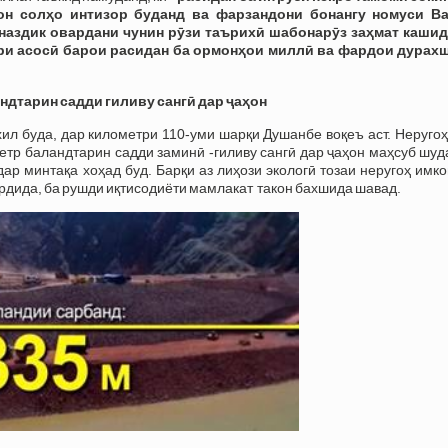
он солҳо интизор буданд ва фарзандони бонангу номуси Ва
наздик овардани чунин рӯзи таърихӣ шабонарӯз заҳмат кашид
ори асосӣ барои расидан ба ормонҳои миллӣ ва фардои дурах
ндтарин садди гиливу сангӣ дар ҷаҳон
л буда, дар километри 110-уми шарқи Душанбе воқеъ аст. Неругоҳ
етр баландтарин садди заминӣ -гиливу сангӣ дар ҷаҳон маҳсуб шуд
ар минтақа хоҳад буд. Барқи аз лиҳози экологӣ тозаи неругоҳ имк
ардида, ба рушди иқтисодиёти мамлакат такон бахшида шавад.