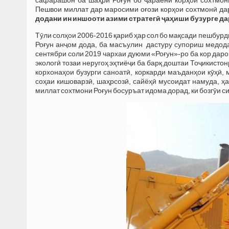
Пешвои миллат дар маросими оғози корҳои сохтмонӣ дар
додани ин иншооти азими стратегӣ ҷаҳиши бузурге д
Тӯли солҳои 2006-2016 қариб ҳар сол бо мақсади пешбурд
Роғун анҷом дода, ба масъулин дастуру супориш медода
сентябри соли 2019 чархаи дуюми «Роғун»-ро ба кор даро
экологӣ тозаи неругоҳ эҳтиёҷи ба барқ доштаи Тоҷикисто
корхонаҳои бузурги саноатӣ, коркарди маъданҳои кӯҳӣ,
соҳаи кишоварзӣ, шаҳрсозӣ, сайёҳӣ мусоидат намуда, 
миллат сохтмони Роғун босуръат идома дорад, ки бозгӯи с