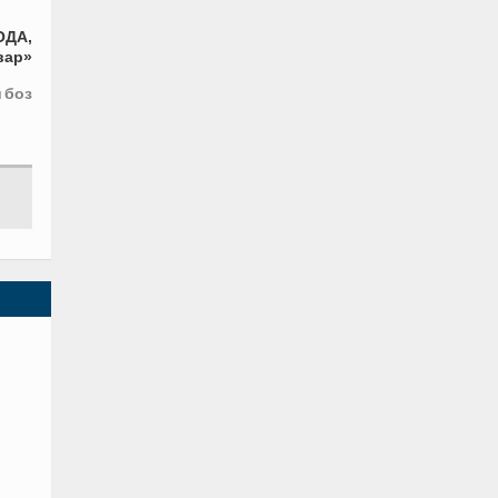
ОДА,
вар»
 боз