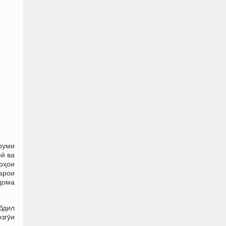
оруми
ӣ ва
рҳои
арои
идома
бдил
згӯи