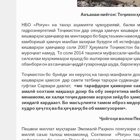
Ан
ъанаи ниёгон: Тоҷикон ҳ
НБО «Роғун» на танҳо аҳамияти ҷумҳуриявӣ, балки 
гидроэнергетикӣ Тоҷикистон дар оянда ҳамчун кишвари 
кишварҳои ҳамҷавор ва минтақаро бо барқ таъмин намояд.
камборишӣ ҳамчун манбаи захираи бузурги об истифода 
кишварҳои ҳамҷавор соли 2007 Ҳукумати Тоҷикистон ба
муроҷиат намуд. То соли 2014 ташхиси муфассали ҷанбаҳ
силсилаи муҳокимаҳои кушод бо иштироки кишварҳои ҳам
обанбори он аз санҷиши ҷиддӣ гузаронида шуда, барои муҳ
Тоҷикистон бо бунёди ин неругоҳ на танҳо манфиати дох
кишварҳои ҳамсоя дар самти татбиқи тарҳҳои судманди 
гуфтаи Сарвари давлат,
«мо тарафдори ҳамкории сам
амалӣ сохтани нақшаҳо доир ба обу энергетика меб
менамоям, ки халқи тоҷик давоми асрҳои зиёд бо ҳа
зиндагӣ кардааст. Бо масъулияти тамом иброз медор
худро ҳеҷ гоҳ ва ба ҳеҷ ваҷҳ бе об намегузорем».
Ҷойгоҳи волои Пе
Пешвои миллат муҳтарам Эмомалӣ Раҳмон поягузори со
миллӣ саъю талош менамоянд. Сохтмони «Роғун» таҳт
сафарашон ба шаҳри Роғун бо ҷараёни корҳои сохтмон