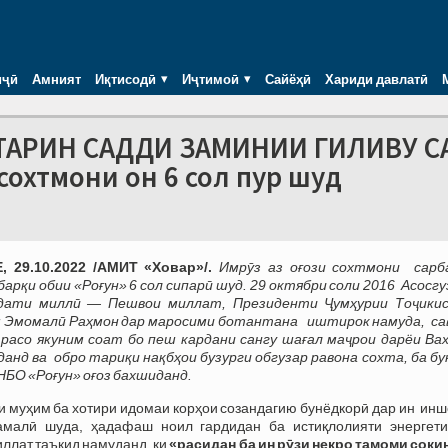
иҷӣ
Амният
Иқтисодӣ
Иҷтимоӣ
Сайёҳӣ
Хариди давлатӣ
ДТАРИН САДДИ ЗАМИНИИ ГИЛИВУ С
сохтмони он 6 сол пур шуд
 29.10.2022 /АМИТ «Ховар»/.
Имрӯз аз оғози сохтмони сарб
барқи обии «Роғун
» 6 сол сипарӣ шуд. 29 октябри соли 2016 Асосг
ҳдати миллӣ — Пешвои миллат, Президенти Ҷумҳурии Тоҷики
 Эмомалӣ Раҳмон дар маросими ботантана
иштирок намуда,
са
 расо якуним соат бо пеш кардани сангу шағал маҷрои дарёи Ва
данд ва обро тариқи нақбҳои бузурги обгузар равона сохта, ба б
НБО «Роғун» оғоз бахшиданд.
и муҳим ба хотири идомаи корҳои созандагию бунёдкорӣ дар ин ин
амалӣ шуда, ҳадафаш ноил гардидан ба истиқлолияти энергетик
ллат таъкид намуданд, ки
«расидан ба ин рӯзи некро тамоми соки