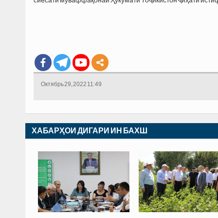
сиёсати муваффақонаи Ҳукумати Тоҷикистон ҷиҳати исти
Октябрь 29, 2022 11:49
ХАБАРҲОИ ДИГАРИ ИН БАХШ