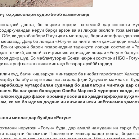
еҷ гоҳ ҳамсояҳои худро бе об намемонанд
минтақавӣ дошта, бо анҷоми корҳои сохтмонӣ дар иншооти му
содиркунандаи неруи барқи арзон ва аз лиҳози экологӣ тоза мета
 Обе, ки дар обанбори Роғун ҷамъ мегардад, барои истифода дар ва
мешавад. Доир ба лоиҳаи «Роғун» ва нияти неки ҳамсоядорӣ нисба
 Бонки ҷаҳонӣ барои гузаронидани тадқиқоти лоиҳаи сохтмони «Ро
ои техникӣ, экологӣ ва иҷтимоию иқтисодии лоиҳаи «Роғун» баргуз
соя доир шуд. Бо маблағгузории Бонки ҷаҳонӣ сохтмони НБО «Роғу
ити атроф ва экологияи минтақа безарар арзёбӣ гардид.
илии худ, балки кишварҳои минтақаро ба инобат гирифтааст. Ҳамко
марбут ба обу энергетика яке аз ҳадафҳои Ҳукумати мамлакат буд
арабахшу мутақобилан судманд бо давлатҳои минтақа дар с
ошем. Ба халқҳои бародари Осиёи Марказӣ муроҷиат карда, и
мсояҳои худ дар фазои оромиву осоиш ва ҳамдигарфаҳмиву ҳам
ам, ки мо бо идома додани ин анъанаи неки ниёгонамон ҳамсо
швои миллат дар бунёди «Роғун»
хтмони неругоҳи «Роғун» буда, дар амалӣ намудани ин тарҳи буз
и назорати бевоситаи Президенти кишвар қарор дошта, борҳо з
ӣ дар ин иншооти муҳим шинос гардидаанд. Моҳи сентябри соли 