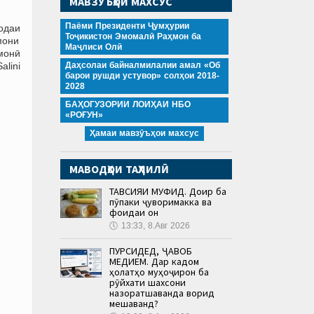
МАВЗӮЪҲОИ МАХСУС
Паёми Президенти Ҷумҳурии
одаи
Тоҷикистон Эмомалӣ Раҳмон ба
мони
Маҷлиси Олӣ
монӣ
alini
Даҳсолаи байналмилалии амал «Об
барои рушди устувор» солҳои 2018-
2028
БАҲОГУЗОРИИ ЛОИҲАИ НБО
«РОҒУН»
Ҳамаи мавзӯъҳои махсус
МАВОДҲОИ ТАҲЛИЛӢ
ТАВСИЯИ МУФИД. Доир ба
пӯпаки ҷуворимакка ва
фоидаи он
🕔
13:33, 8.Авг 2026
ПУРСИДЕД, ҶАВОБ
МЕДИҲЕМ. Дар кадом
ҳолатҳо муҳоҷирон ба
рӯйхати шахсони
назоратшаванда ворид
мешаванд?