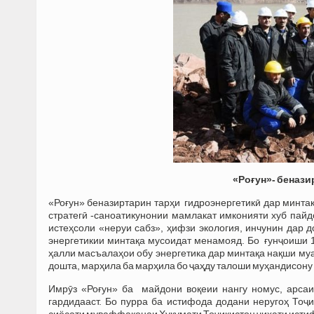
«Роғун»- бенази
«Роғун» беназиртарин тарҳи гидроэнергетикӣ дар минтақ
стратегӣ -саноатикунонии мамлакат имконияти хуб пайд
истеҳсоли «неруи сабз», ҳифзи экология, инчунин дар
энергетикии минтақа мусоидат менамояд. Бо ғунҷоиши 1
ҳалли масъалаҳои обу энергетика дар минтақа нақши му
дошта, марҳила ба марҳила бо ҷаҳду талоши муҳандисон
Имрӯз «Роғун» ба майдони воқеии нангу номус, арса
гардидааст. Бо пурра ба истифода додани неругоҳ Тоҷ