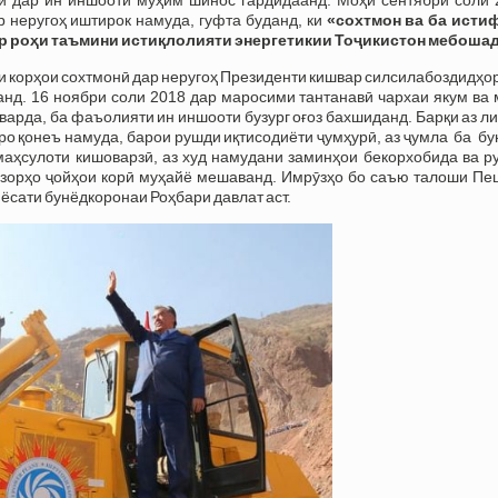
 неругоҳ иштирок намуда, гуфта буданд, ки
«сохтмон ва ба исти
ар роҳи таъмини истиқлолияти энергетикии Тоҷикистон мебошад
и корҳои сохтмонӣ дар неругоҳ Президенти кишвар силсилабоздидҳо
нд. 16 ноябри соли 2018 дар маросими тантанавӣ чархаи якум ва 
варда, ба фаъолияти ин иншооти бузург оғоз бахшиданд. Барқи аз л
нро қонеъ намуда, барои рушди иқтисодиёти ҷумҳурӣ, аз ҷумла ба б
 маҳсулоти кишоварзӣ, аз худ намудани заминҳои бекорхобида ва 
ҳазорҳо ҷойҳои корӣ муҳайё мешаванд. Имрӯзҳо бо саъю талоши Пе
иёсати бунёдкоронаи Роҳбари давлат аст.