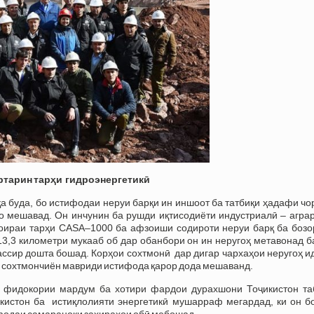
ртарин тарҳи
гидроэнергетикӣ
а буда, бо истифодаи неруи барқи ин иншоот ба татбиқи ҳадафи ч
о мешавад. Он инчунин ба рушди иқтисодиёти индустриалӣ – аграр
 доираи тарҳи CASA–1000 ба афзоиши содироти неруи барқ ба бозо
3,3 километри мукааб об дар обанбори он ин неругоҳ метавонад б
ассир дошта бошад. Корҳои сохтмонӣ дар дигар чархаҳои неругоҳ 
у сохтмончиён мавриди истифода қарор дода мешаванд.
и фидокории мардум ба хотири фардои дурахшони Тоҷикистон та
икистон ба истиқлолияти энергетикӣ мушарраф мегардад, ки он бо