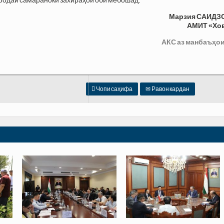
фодаи самараноки захираҳои обӣ мебошад.
Марзия САИДЗ
АМИТ «Хо
АКС аз манбаъҳои

Чопи саҳифа
✉
Равон кардан