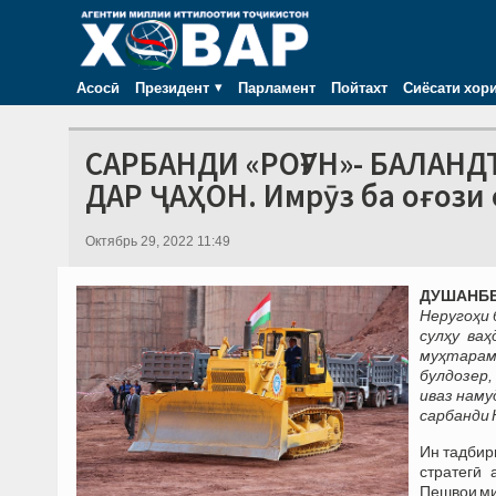
Асосӣ
Президент
Парламент
Пойтахт
Сиёсати хор
САРБАНДИ «РОҒУН»- БАЛАН
ДАР ҶАҲОН. Имрӯз ба оғози 
Октябрь 29, 2022 11:49
ДУШАНБЕ,
Неругоҳи 
сулҳу ва
муҳтарам
булдозер,
иваз наму
сарбанди 
Ин тадбир
стратегӣ 
Пешвои ми