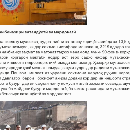
аи беназири ватандӯстӣ ва мардонагӣ
 ташкилоту муассиса, пудратчиёни ватаниву хориҷӣ ва зиёда аз 10,5 
у механизмҳое, ки дар сохтмон истифода мешаванд, 3219 ададро т
 нақбканҳо заҳмат ва матонат тақозо менамояд, чунки 90 фоизи корҳ
рои коргарон мактаби нодир аст, зеро садҳо нафар мутахасси
они иншооти гидроэнергетикӣ омода менамояд. Ҳазорҳо мутахасси
 азму иродаи қавӣ меҳнат намуда, саҳми худро дар радифи мутахасс
оздиди Пешвои миллат аз ҷараёни сохтмони неругоҳ рӯҳияи корга
и давлатро барои босифат анҷом додани кор дар ин иншооти стра
оти бузург дар ин саҳнаи нангу номуси миллӣ заҳмати созанда, шу
ғун» ба майдони бузурги мардонагӣ, ба камол расонидани мутахасс
а беназири ватандӯстӣ ва мардонагист.