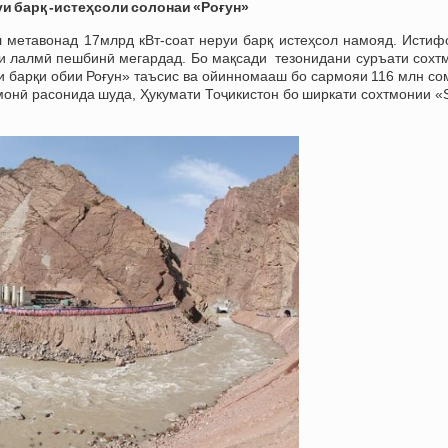
уи барқ -истеҳсоли солонаи
«
Роғун
»
л метавонад 17млрд кВт-соат неруи барқ истеҳсол намояд. Истиф
ои лалмӣ пешбинӣ мегардад. Бо мақсади тезонидани суръати сохт
и барқи обии Роғун» таъсис ва ойинномааш бо сармояи 116 млн со
монӣ расонида шуда, Ҳукумати Тоҷикистон бо ширкати сохтмонии «S