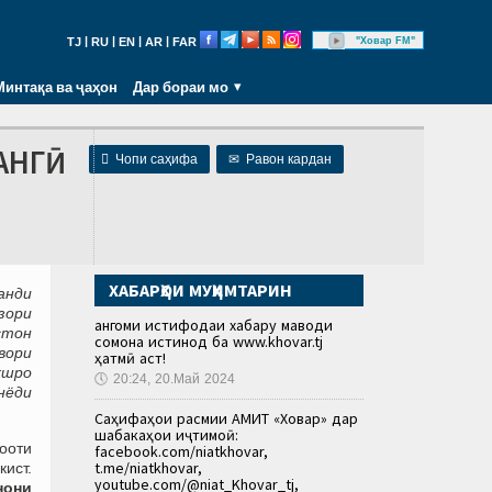
|
|
|
|
"Ховар FM"
TJ
RU
EN
AR
FAR
Минтақа ва ҷаҳон
Дар бораи мо
АНГӢ

Чопи саҳифа
✉
Равон кардан
ХАБАРҲОИ МУҲИМТАРИН
анди
узори
Ҳангоми истифодаи хабару маводи
стон
сомона истинод ба www.khovar.tj
вори
ҳатмӣ аст!
хшро
🕔
20:24, 20.Май 2024
унёди
Саҳифаҳои расмии АМИТ «Ховар» дар
шабакаҳои иҷтимоӣ:
шооти
facebook.com/niatkhovar,
t.me/niatkhovar,
ист.
youtube.com/@niat_Khovar_tj,
нони